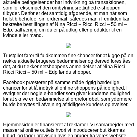
aktuelle betingelser der har indvirkning på transaktionen,
som for eksempel den ombytningsrettighed e-shoppen
tilbyder. Derfor er det samtidig afgørende, at man når som
helst bibeholder sin ordremail, således man i fremtiden kan
bekræfte bestillingen af Nina Ricci – Ricci Ricci – 50 ml –
Edp, uafhængig om du er på udkig efter produkter til en
kvinde eller mand.
Trustpilot fører til fuldkommen fine chancer for at kigge på en
række aktuelle brugeres bedømmelser og derved foreslåes
det, at du tjekker netshoppens anmeldelser af Nina Ricci –
Ricci Ricci – 50 ml – Edp før du shopper.
Facebook præsterer på samme måde rigtig hæderlige
chancer for at få indtryk af online shoppens pålidelighed. I
øvrigt er der nogle e-handler som giver kunderne mulighed
for at skrive en bedømmelse af ordreforløbet, som ydermere
burde benyttes til afvejning af tidligere kunders oplevelser.
Hjemmesiden er finansieret af reklamer. Vi samarbejder med
masser af online outlets hvori vi introducerer butikkernes
tilbud, og tager provision hvis en bruger fra vores website