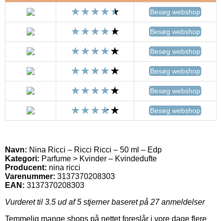
Besøg webshop
Besøg webshop
Besøg webshop
Besøg webshop
Besøg webshop
Besøg webshop
Navn:
Nina Ricci – Ricci Ricci – 50 ml – Edp
Kategori:
Parfume > Kvinder – Kvindedufte
Producent:
nina ricci
Varenummer:
3137370208303
EAN:
3137370208303
Vurderet til
3.5
ud af 5 stjerner baseret på
27
anmeldelser
Temmelig mange shops på nettet foreslår i vore dage flere