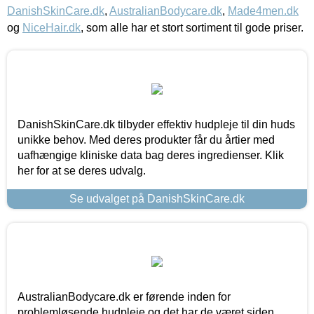
DanishSkinCare.dk
,
AustralianBodycare.dk
,
Made4men.dk
og
NiceHair.dk
, som alle har et stort sortiment til gode priser.
DanishSkinCare.dk tilbyder effektiv hudpleje til din huds
unikke behov. Med deres produkter får du årtier med
uafhængige kliniske data bag deres ingredienser. Klik
her for at se deres udvalg.
Se udvalget på DanishSkinCare.dk
AustralianBodycare.dk er førende inden for
problemløsende hudpleje og det har de været siden