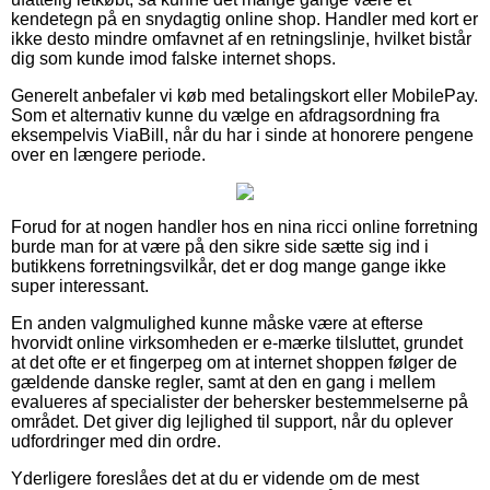
kendetegn på en snydagtig online shop. Handler med kort er
ikke desto mindre omfavnet af en retningslinje, hvilket bistår
dig som kunde imod falske internet shops.
Generelt anbefaler vi køb med betalingskort eller MobilePay.
Som et alternativ kunne du vælge en afdragsordning fra
eksempelvis ViaBill, når du har i sinde at honorere pengene
over en længere periode.
Forud for at nogen handler hos en nina ricci online forretning
burde man for at være på den sikre side sætte sig ind i
butikkens forretningsvilkår, det er dog mange gange ikke
super interessant.
En anden valgmulighed kunne måske være at efterse
hvorvidt online virksomheden er e-mærke tilsluttet, grundet
at det ofte er et fingerpeg om at internet shoppen følger de
gældende danske regler, samt at den en gang i mellem
evalueres af specialister der behersker bestemmelserne på
området. Det giver dig lejlighed til support, når du oplever
udfordringer med din ordre.
Yderligere foreslåes det at du er vidende om de mest