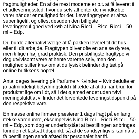
fragtmuligheder. En af de mest moderne er p.t. at få leveret til
et udleveringssted, hvor du selv afhenter de nyindkøbte
varer når der er mulighed for det. Leveringstypen er altså
super ligetil, og oftest desuden den billigste
leveringsmulighed ved køb af Nina Ricci – Ricci Ricci – 50
ml – Edp.
Du burde alternativt vælge at få pakken leveret til dit hus
eller til dit arbejde. Fragttypen bliver ofte en anelse dyrere,
men tillige i høj grad praktisk. Den prisbilligste fragttype vil
dog utvivlsomt være at hente varerne selv, men den
mulighed stiller krav om at du fysisk befinder dig tæt på
online butikkens bopæl.
Antal dages levering på Parfume > Kvinder – Kvindedufte er
jo ualmindeligt betydningsfuld i tilfælde af at du har brug for
produktet lige om lidt, så i det øjemed er det uden tvivl
meningsfuldt at vi finder det forventede leveringstidspunkt på
den respektive vare.
En masse online firmaer præsterer 1 dags fragt på en lang
række varenumre, eksempelvis Nina Ricci – Ricci Ricci – 50
ml – Edp, som dog er underforstået at bestillingen anbringes
forinden et fastsat tidspunkt, så at de sandsynligvis kan nå at
få bestillingen sendt afsted før personalet har fri.