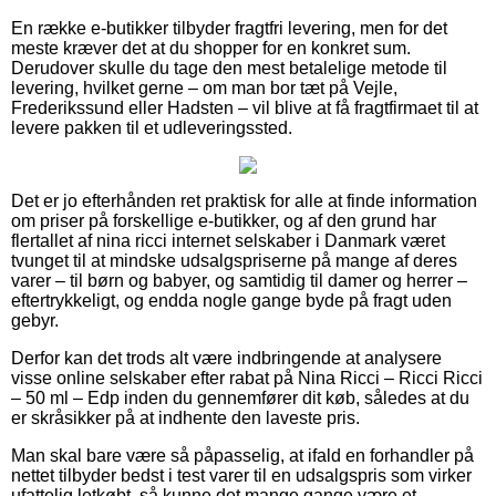
En række e-butikker tilbyder fragtfri levering, men for det
meste kræver det at du shopper for en konkret sum.
Derudover skulle du tage den mest betalelige metode til
levering, hvilket gerne – om man bor tæt på Vejle,
Frederikssund eller Hadsten – vil blive at få fragtfirmaet til at
levere pakken til et udleveringssted.
Det er jo efterhånden ret praktisk for alle at finde information
om priser på forskellige e-butikker, og af den grund har
flertallet af nina ricci internet selskaber i Danmark været
tvunget til at mindske udsalgspriserne på mange af deres
varer – til børn og babyer, og samtidig til damer og herrer –
eftertrykkeligt, og endda nogle gange byde på fragt uden
gebyr.
Derfor kan det trods alt være indbringende at analysere
visse online selskaber efter rabat på Nina Ricci – Ricci Ricci
– 50 ml – Edp inden du gennemfører dit køb, således at du
er skråsikker på at indhente den laveste pris.
Man skal bare være så påpasselig, at ifald en forhandler på
nettet tilbyder bedst i test varer til en udsalgspris som virker
ufattelig letkøbt, så kunne det mange gange være et