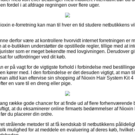
r en fordel i at afdrage regningen over flere uger.
oxin e-forretning kan man til hver en tid studere netbutikkens vil
nne derfor være at kontrollere hvorvidt internet forretningen e
at e-butikken understøtter de opstillede regler, tillige med at i
jurister som er meget bekendte med lovgivningen. Derudover giv
sat for udfordringer ved dit køb.
an er på vagt for de vigtigste forhold i forbindelse med bestillin
 kører med. I den forbindelse er det desuden vigtigt, at man til
å man altid kan eftervise sin shopping af Nioxin Hair System Ki
ter en vare til en dreng eller pige.
 lang række gode chancer for at finde ud af flere forhenværende 
nuftigt, at du eksaminerer online firmaets bedømmelser af Nioxin
r du placerer din ordre.
 ret strålende metoder til at få kendskab til netbutikkens pålideli
folk mulighed for at meddele en evaluering af deres køb, hvilke