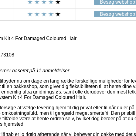
Besøg webshop
Besøg webshop
m Kit 4 For Damaged Coloured Hair
273108
jerner baseret på
11
anmeldelser
 tilbyder nu om dage en lang række forskellige muligheder for lev
t til en pakkeshop, som giver dig fleksibiliteten til at hente dine 
er nemlig ultra gnidningsløs, samt ofte derudover den mest le
System Kit 4 For Damaged Coloured Hair.
øge at vælge levering hjem til dig privat eller til når du er på
e omkostningsfuld, men til gengæld meget smertefri. Den prisbill
ste tilfælde være at hente ordren selv, hvilket dog beroer på at du
ns hjemsted.
Hårtab er jo rigtig afgørende når vi behøver din pakke med det