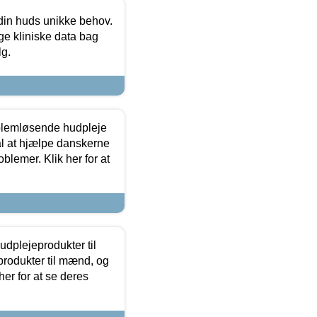
 din huds unikke behov.
ge kliniske data bag
lg.
oblemløsende hudpleje
ål at hjælpe danskerne
lemer. Klik her for at
dplejeprodukter til
produkter til mænd, og
her for at se deres