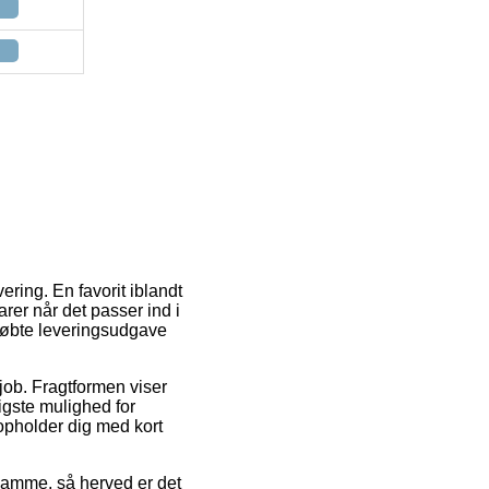
ering. En favorit iblandt
varer når det passer ind i
tkøbte leveringsudgave
 job. Fragtformen viser
igste mulighed for
 opholder dig med kort
 samme, så herved er det