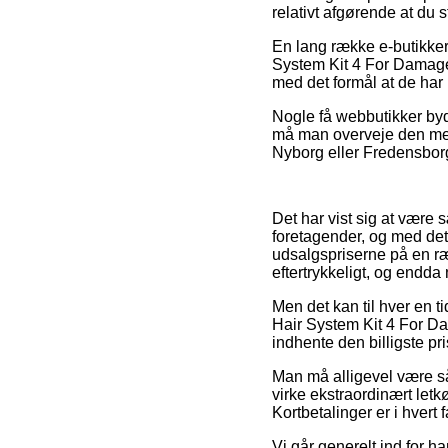
relativt afgørende at du
En lang række e-butikker
System Kit 4 For Damaged
med det formål at de har 
Nogle få webbutikker byde
må man overveje den mest 
Nyborg eller Fredensborg –
Det har vist sig at være 
foretagender, og med det m
udsalgspriserne på en ræk
eftertrykkeligt, og endda
Men det kan til hver en ti
Hair System Kit 4 For Da
indhente den billigste pri
Man må alligevel være så
virke ekstraordinært letk
Kortbetalinger er i hvert 
Vi går generelt ind for h