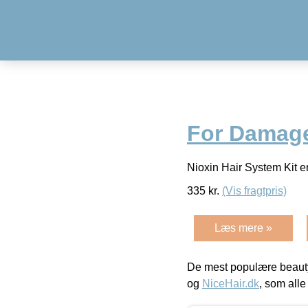
For Damage
Nioxin Hair System Kit er
335
kr.
(Vis fragtpris)
Læs mere »
De mest populære beauty
og
NiceHair.dk
, som alle 