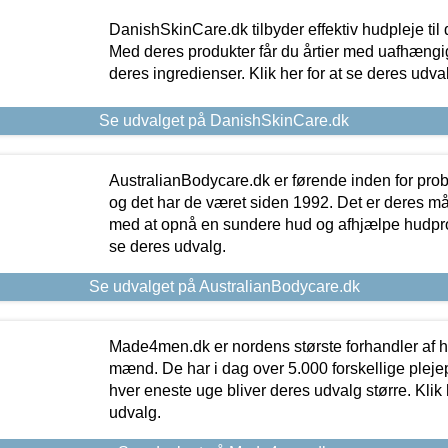
DanishSkinCare.dk tilbyder effektiv hudpleje til
Med deres produkter får du årtier med uafhængi
deres ingredienser. Klik her for at se deres udva
Se udvalget på DanishSkinCare.dk
AustralianBodycare.dk er førende inden for pr
og det har de været siden 1992. Det er deres m
med at opnå en sundere hud og afhjælpe hudprob
se deres udvalg.
Se udvalget på AustralianBodycare.dk
Made4men.dk er nordens største forhandler af hu
mænd. De har i dag over 5.000 forskellige pleje
hver eneste uge bliver deres udvalg større. Klik 
udvalg.