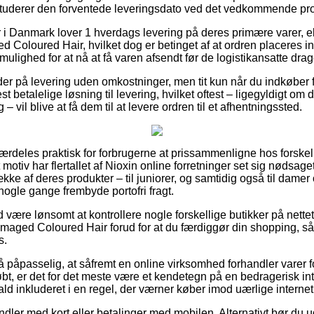
 studerer den forventede leveringsdato ved det vedkommende pr
 i Danmark lover 1 hverdags levering på deres primære varer, 
 Coloured Hair, hvilket dog er betinget af at ordren placeres in
mulighed for at nå at få varen afsendt før de logistikansatte dra
r på levering uden omkostninger, men tit kun når du indkøber fo
betalelige løsning til levering, hvilket oftest – ligegyldigt om d
 vil blive at få dem til at levere ordren til et afhentningssted.
særdeles praktisk for forbrugerne at prissammenligne hos forskell
otiv har flertallet af Nioxin online forretninger set sig nødsaget 
ke af deres produkter – til juniorer, og samtidig også til damer 
 nogle gange frembyde portofri fragt.
d være lønsomt at kontrollere nogle forskellige butikker på nettet
maged Coloured Hair forud for at du færdiggør din shopping, så
s.
 påpasselig, at såfremt en online virksomhed forhandler varer f
øbt, er det for det meste være et kendetegn på en bedragerisk in
fald inkluderet i en regel, der værner køber imod uærlige internet 
andler med kort eller betalinger med mobilen. Alternativt bør du