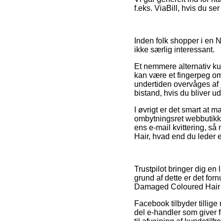
f.eks. ViaBill, hvis du se
Inden folk shopper i en Ni
ikke særlig interessant.
Et nemmere alternativ ku
kan være et fingerpeg om 
undertiden overvåges af 
bistand, hvis du bliver ud
I øvrigt er det smart at m
ombytningsret webbutikken
ens e-mail kvittering, s
Hair, hvad end du leder ef
Trustpilot bringer dig en
grund af dette er det for
Damaged Coloured Hair fø
Facebook tilbyder tillige
del e-handler som giver 