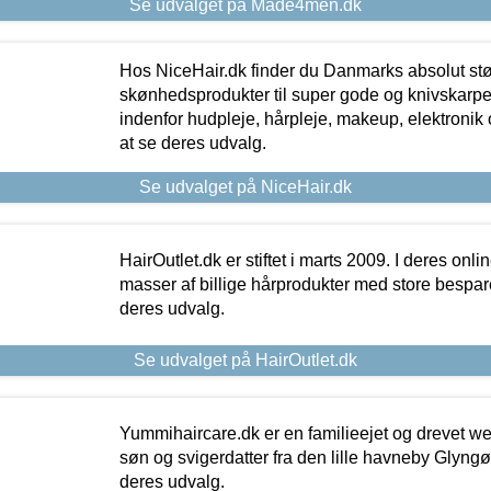
Se udvalget på Made4men.dk
Hos NiceHair.dk finder du Danmarks absolut stø
skønhedsprodukter til super gode og knivskarpe 
indenfor hudpleje, hårpleje, makeup, elektronik 
at se deres udvalg.
Se udvalget på NiceHair.dk
HairOutlet.dk er stiftet i marts 2009. I deres onl
masser af billige hårprodukter med store besparel
deres udvalg.
Se udvalget på HairOutlet.dk
Yummihaircare.dk er en familieejet og drevet we
søn og svigerdatter fra den lille havneby Glyngøre
deres udvalg.