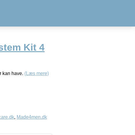
stem Kit 4
år kan have.
(Læs mere)
care.dk
,
Made4men.dk