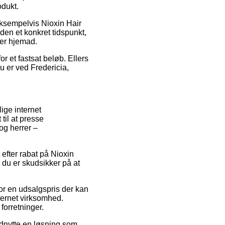
odukt.
eksempelvis Nioxin Hair
den et konkret tidspunkt,
ger hjemad.
r et fastsat beløb. Ellers
u er ved Fredericia,
ige internet
til at presse
og herrer –
 efter rabat på Nioxin
 du er skudsikker på at
or en udsalgspris der kan
ternet virksomhed.
forretninger.
 udnytte en løsning som