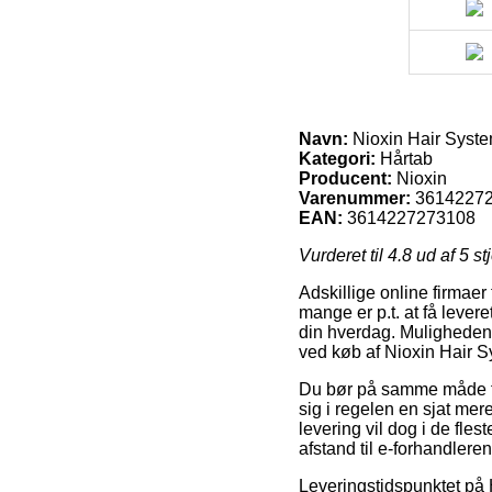
Navn:
Nioxin Hair Syste
Kategori:
Hårtab
Producent:
Nioxin
Varenummer:
3614227
EAN:
3614227273108
Vurderet til
4.8
ud af 5 st
Adskillige online firmaer
mange er p.t. at få levere
din hverdag. Muligheden 
ved køb af Nioxin Hair 
Du bør på samme måde fors
sig i regelen en sjat mer
levering vil dog i de fle
afstand til e-forhandlere
Leveringstidspunktet på 