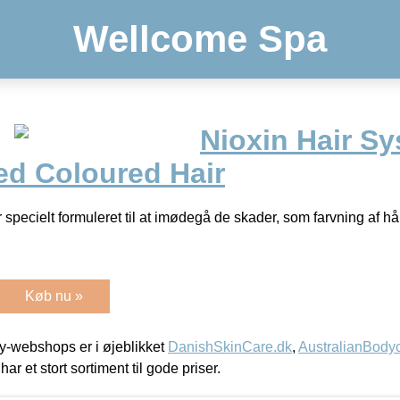
Wellcome Spa
Nioxin Hair Sy
d Coloured Hair
 specielt formuleret til at imødegå de skader, som farvning af h
Køb nu »
-webshops er i øjeblikket
DanishSkinCare.dk
,
AustralianBody
har et stort sortiment til gode priser.