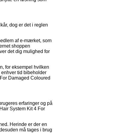
kår, dog er det i reglen
r medlem af e-mærket, som
nternet shoppen
er det dig mulighed for
gen, for eksempel hvilken
 enhver tid bibeholder
t 4 For Damaged Coloured
brugeres erfaringer og på
 Hair System Kit 4 For
ghed. Herinde er der en
t desuden må tages i brug