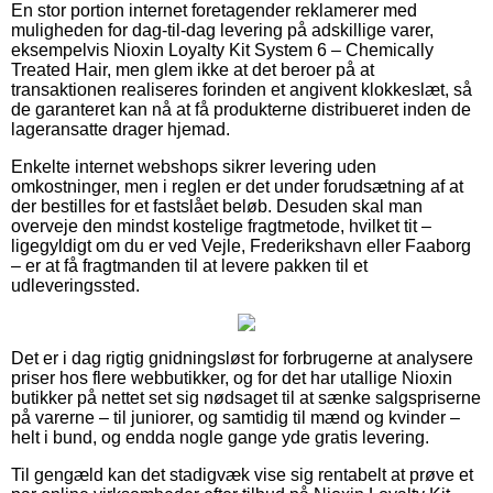
En stor portion internet foretagender reklamerer med
muligheden for dag-til-dag levering på adskillige varer,
eksempelvis Nioxin Loyalty Kit System 6 – Chemically
Treated Hair, men glem ikke at det beroer på at
transaktionen realiseres forinden et angivent klokkeslæt, så
de garanteret kan nå at få produkterne distribueret inden de
lageransatte drager hjemad.
Enkelte internet webshops sikrer levering uden
omkostninger, men i reglen er det under forudsætning af at
der bestilles for et fastslået beløb. Desuden skal man
overveje den mindst kostelige fragtmetode, hvilket tit –
ligegyldigt om du er ved Vejle, Frederikshavn eller Faaborg
– er at få fragtmanden til at levere pakken til et
udleveringssted.
Det er i dag rigtig gnidningsløst for forbrugerne at analysere
priser hos flere webbutikker, og for det har utallige Nioxin
butikker på nettet set sig nødsaget til at sænke salgspriserne
på varerne – til juniorer, og samtidig til mænd og kvinder –
helt i bund, og endda nogle gange yde gratis levering.
Til gengæld kan det stadigvæk vise sig rentabelt at prøve et