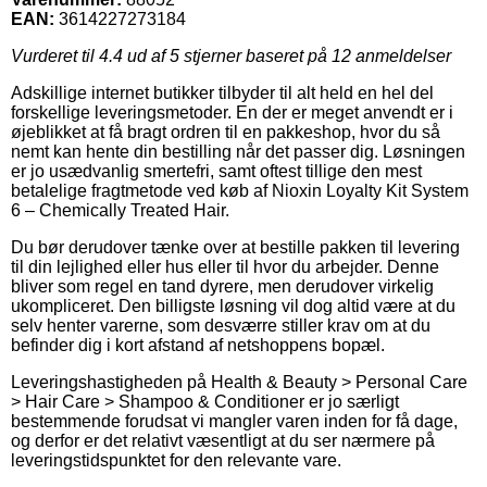
EAN:
3614227273184
Vurderet til
4.4
ud af 5 stjerner baseret på
12
anmeldelser
Adskillige internet butikker tilbyder til alt held en hel del
forskellige leveringsmetoder. En der er meget anvendt er i
øjeblikket at få bragt ordren til en pakkeshop, hvor du så
nemt kan hente din bestilling når det passer dig. Løsningen
er jo usædvanlig smertefri, samt oftest tillige den mest
betalelige fragtmetode ved køb af Nioxin Loyalty Kit System
6 – Chemically Treated Hair.
Du bør derudover tænke over at bestille pakken til levering
til din lejlighed eller hus eller til hvor du arbejder. Denne
bliver som regel en tand dyrere, men derudover virkelig
ukompliceret. Den billigste løsning vil dog altid være at du
selv henter varerne, som desværre stiller krav om at du
befinder dig i kort afstand af netshoppens bopæl.
Leveringshastigheden på Health & Beauty > Personal Care
> Hair Care > Shampoo & Conditioner er jo særligt
bestemmende forudsat vi mangler varen inden for få dage,
og derfor er det relativt væsentligt at du ser nærmere på
leveringstidspunktet for den relevante vare.