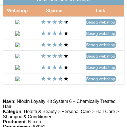
Webshop
Stjerner
Link
Besøg webshop
Besøg webshop
Besøg webshop
Besøg webshop
Besøg webshop
Besøg webshop
Navn:
Nioxin Loyalty Kit System 6 – Chemically Treated
Hair
Kategori:
Health & Beauty > Personal Care > Hair Care >
Shampoo & Conditioner
Producent:
Nioxin
Varenummer:
88052