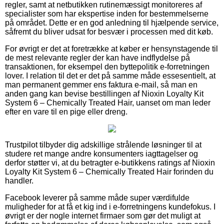
regler, samt at netbutikken rutinemæssigt monitoreres af
specialister som har ekspertise inden for bestemmelserne
på området. Dette er en god anledning til hjælpende service,
såfremt du bliver udsat for besvær i processen med dit køb.
For øvrigt er det at foretrække at køber er hensynstagende til
de mest relevante regler der kan have indflydelse på
transaktionen, for eksempel den byttepolitik e-forretningen
lover. I relation til det er det på samme måde essesentielt, at
man permanent gemmer ens faktura e-mail, så man en
anden gang kan bevise bestillingen af Nioxin Loyalty Kit
System 6 – Chemically Treated Hair, uanset om man leder
efter en vare til en pige eller dreng.
Trustpilot tilbyder dig adskillige strålende løsninger til at
studere ret mange andre konsumenters iagttagelser og
derfor støtter vi, at du betragter e-butikkens ratings af Nioxin
Loyalty Kit System 6 – Chemically Treated Hair forinden du
handler.
Facebook leverer på samme måde super værdifulde
muligheder for at få et kig ind i e-forretningens kundefokus. I
øvrigt er der nogle internet firmaer som gør det muligt at