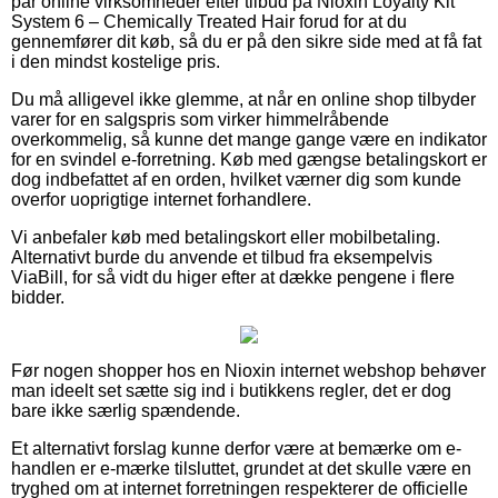
par online virksomheder efter tilbud på Nioxin Loyalty Kit
System 6 – Chemically Treated Hair forud for at du
gennemfører dit køb, så du er på den sikre side med at få fat
i den mindst kostelige pris.
Du må alligevel ikke glemme, at når en online shop tilbyder
varer for en salgspris som virker himmelråbende
overkommelig, så kunne det mange gange være en indikator
for en svindel e-forretning. Køb med gængse betalingskort er
dog indbefattet af en orden, hvilket værner dig som kunde
overfor uoprigtige internet forhandlere.
Vi anbefaler køb med betalingskort eller mobilbetaling.
Alternativt burde du anvende et tilbud fra eksempelvis
ViaBill, for så vidt du higer efter at dække pengene i flere
bidder.
Før nogen shopper hos en Nioxin internet webshop behøver
man ideelt set sætte sig ind i butikkens regler, det er dog
bare ikke særlig spændende.
Et alternativt forslag kunne derfor være at bemærke om e-
handlen er e-mærke tilsluttet, grundet at det skulle være en
tryghed om at internet forretningen respekterer de officielle