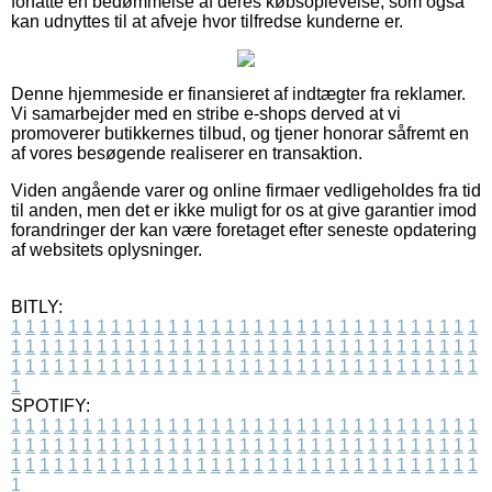
forfatte en bedømmelse af deres købsoplevelse, som også
kan udnyttes til at afveje hvor tilfredse kunderne er.
Denne hjemmeside er finansieret af indtægter fra reklamer.
Vi samarbejder med en stribe e-shops derved at vi
promoverer butikkernes tilbud, og tjener honorar såfremt en
af vores besøgende realiserer en transaktion.
Viden angående varer og online firmaer vedligeholdes fra tid
til anden, men det er ikke muligt for os at give garantier imod
forandringer der kan være foretaget efter seneste opdatering
af websitets oplysninger.
BITLY:
1
1
1
1
1
1
1
1
1
1
1
1
1
1
1
1
1
1
1
1
1
1
1
1
1
1
1
1
1
1
1
1
1
1
1
1
1
1
1
1
1
1
1
1
1
1
1
1
1
1
1
1
1
1
1
1
1
1
1
1
1
1
1
1
1
1
1
1
1
1
1
1
1
1
1
1
1
1
1
1
1
1
1
1
1
1
1
1
1
1
1
1
1
1
1
1
1
1
1
1
SPOTIFY:
1
1
1
1
1
1
1
1
1
1
1
1
1
1
1
1
1
1
1
1
1
1
1
1
1
1
1
1
1
1
1
1
1
1
1
1
1
1
1
1
1
1
1
1
1
1
1
1
1
1
1
1
1
1
1
1
1
1
1
1
1
1
1
1
1
1
1
1
1
1
1
1
1
1
1
1
1
1
1
1
1
1
1
1
1
1
1
1
1
1
1
1
1
1
1
1
1
1
1
1