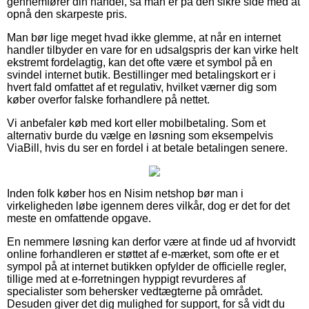
gennemfører din handel, så man er på den sikre side med at
opnå den skarpeste pris.
Man bør lige meget hvad ikke glemme, at når en internet
handler tilbyder en vare for en udsalgspris der kan virke helt
ekstremt fordelagtig, kan det ofte være et symbol på en
svindel internet butik. Bestillinger med betalingskort er i
hvert fald omfattet af et regulativ, hvilket værner dig som
køber overfor falske forhandlere på nettet.
Vi anbefaler køb med kort eller mobilbetaling. Som et
alternativ burde du vælge en løsning som eksempelvis
ViaBill, hvis du ser en fordel i at betale betalingen senere.
Inden folk køber hos en Nisim netshop bør man i
virkeligheden løbe igennem deres vilkår, dog er det for det
meste en omfattende opgave.
En nemmere løsning kan derfor være at finde ud af hvorvidt
online forhandleren er støttet af e-mærket, som ofte er et
sympol på at internet butikken opfylder de officielle regler,
tillige med at e-forretningen hyppigt revurderes af
specialister som behersker vedtægterne på området.
Desuden giver det dig mulighed for support, for så vidt du