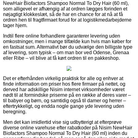
NewHair Biofactors Shampoo Normal To Dry Hair (60 ml),
som alligevel er afhængig af at ordren lægges forinden et
nøjagtigt klokkeslæt, så de har en chance for at nå at få
ordren hen til fragtfirmaet forud for at logistikmedarbejderne
tager hjem.
Indtil flere online forhandlere garanterer levering uden
omkostninger, men i mange tilfælde kun hvis man køber for
en fastsat sum. Alternativt bør du udvælge den billigste type
af levering, som typisk – om man bor ved Odense, Grenaa
eller Ribe – vil blive at få kørt ordren til en pakkeshop.
Det er efterhånden virkelig praktisk for alle og enhver at
finde information om priser hos flere firmaer på nettet, og
derved har adskillige Nisim internet virksomheder været
nødt til at formindske priserne på en række af deres varer –
til babyer og børn, og samtidig også til damer og herrer –
eftertrykkeligt, og endda nogle gange yde levering uden
beregning.
Men det kan imidlertid vise sig udbytterigt at efterprøve
diverse online varehuse efter rabatkoder på Nisim NewHair
Biofactors Shampoo Normal To Dry Hair (60 ml) inden du