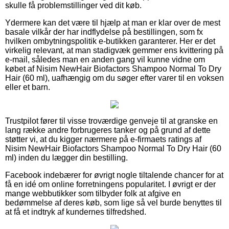
skulle få problemstillinger ved dit køb.
Ydermere kan det være til hjælp at man er klar over de mest
basale vilkår der har indflydelse på bestillingen, som fx
hvilken ombytningspolitik e-butikken garanterer. Her er det
virkelig relevant, at man stadigvæk gemmer ens kvittering på
e-mail, således man en anden gang vil kunne vidne om
købet af Nisim NewHair Biofactors Shampoo Normal To Dry
Hair (60 ml), uafhængig om du søger efter varer til en voksen
eller et barn.
Trustpilot fører til visse troværdige genveje til at granske en
lang række andre forbrugeres tanker og på grund af dette
støtter vi, at du kigger nærmere på e-firmaets ratings af
Nisim NewHair Biofactors Shampoo Normal To Dry Hair (60
ml) inden du lægger din bestilling.
Facebook indebærer for øvrigt nogle tiltalende chancer for at
få en idé om online forretningens popularitet. I øvrigt er der
mange webbutikker som tilbyder folk at afgive en
bedømmelse af deres køb, som lige så vel burde benyttes til
at få et indtryk af kundernes tilfredshed.