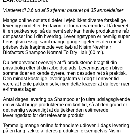
EAN:
624152101462
Vurderet til
3.6
ud af 5 stjerner baseret på
35
anmeldelser
Mange online outlets tildeler i øjeblikket diverse forskellige
leveringsmodeller. En favorit er for nærværende at få leveret
til en pakkeshop, så du nemt selv kan hente produkterne når
det passer ind i din hverdag. Leveringstypen er nemlig super
hensigtsmæssig, samt mange gange ligeledes den mest
prisbevidste fragtmetode ved køb af Nisim NewHair
Biofactors Shampoo Normal To Dry Hair (60 ml).
Du bør omvendt overveje at få produkterne bragt til din
privatbolig eller til din arbejdsplads. Leveringstypen bliver
somme tider en kende dyrere, men desuden ret så praktisk.
Den mindst kostelige leveringsform vil dog til enhver tid
være at hente pakken selv, men dette kræver at du lever nær
e-firmaets lager.
Antal dages levering på Shampoo er jo ultra udslagsgivende
om vi skal bruge produkterne om kort tid, så af den grund er
det nemlig væsentligt at du tjekker den estimerede
leveringsdato for det relevante produkt.
Temmelig mange online forhandlere udlover 1 dags levering
på en lang række af deres produkter, eksempelvis Nisim