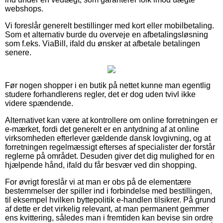
webshops.
Vi foreslår generelt bestillinger med kort eller mobilbetaling.
Som et alternativ burde du overveje en afbetalingsløsning
som f.eks. ViaBill, ifald du ønsker at afbetale betalingen
senere.
Før nogen shopper i en butik på nettet kunne man egentlig
studere forhandlerens regler, det er dog uden tvivl ikke
videre spændende.
Alternativet kan være at kontrollere om online forretningen er
e-mærket, fordi det generelt er en antydning af at online
virksomheden efterlever gældende dansk lovgivning, og at
forretningen regelmæssigt efterses af specialister der forstår
reglerne på området. Desuden giver det dig mulighed for en
hjælpende hånd, ifald du får besvær ved din shopping.
For øvrigt foreslår vi at man er obs på de elementære
bestemmelser der spiller ind i forbindelse med bestillingen,
til eksempel hvilken byttepolitik e-handlen tilsikrer. På grund
af dette er det virkelig relevant, at man permanent gemmer
ens kvittering, således man i fremtiden kan bevise sin ordre