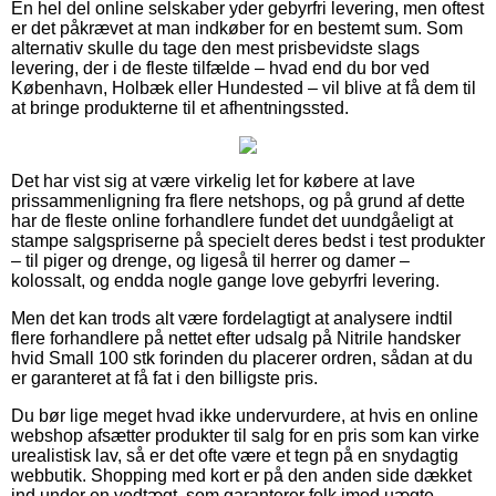
En hel del online selskaber yder gebyrfri levering, men oftest
er det påkrævet at man indkøber for en bestemt sum. Som
alternativ skulle du tage den mest prisbevidste slags
levering, der i de fleste tilfælde – hvad end du bor ved
København, Holbæk eller Hundested – vil blive at få dem til
at bringe produkterne til et afhentningssted.
Det har vist sig at være virkelig let for købere at lave
prissammenligning fra flere netshops, og på grund af dette
har de fleste online forhandlere fundet det uundgåeligt at
stampe salgspriserne på specielt deres bedst i test produkter
– til piger og drenge, og ligeså til herrer og damer –
kolossalt, og endda nogle gange love gebyrfri levering.
Men det kan trods alt være fordelagtigt at analysere indtil
flere forhandlere på nettet efter udsalg på Nitrile handsker
hvid Small 100 stk forinden du placerer ordren, sådan at du
er garanteret at få fat i den billigste pris.
Du bør lige meget hvad ikke undervurdere, at hvis en online
webshop afsætter produkter til salg for en pris som kan virke
urealistisk lav, så er det ofte være et tegn på en snydagtig
webbutik. Shopping med kort er på den anden side dækket
ind under en vedtægt, som garanterer folk imod uægte