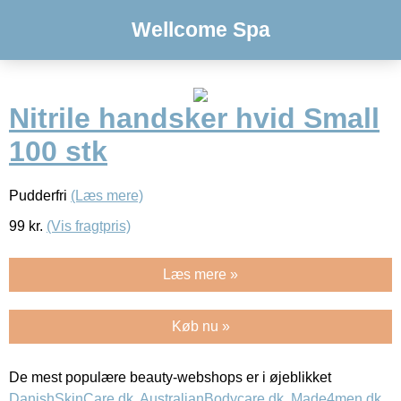
Wellcome Spa
Nitrile handsker hvid Small
100 stk
Pudderfri
(Læs mere)
99
kr.
(Vis fragtpris)
Læs mere »
Køb nu »
De mest populære beauty-webshops er i øjeblikket
DanishSkinCare.dk
,
AustralianBodycare.dk
,
Made4men.dk