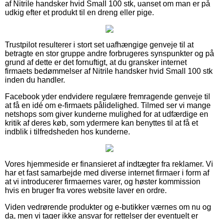
af Nitrile handsker hvid Small 100 stk, uanset om man er på
udkig efter et produkt til en dreng eller pige.
Trustpilot resulterer i stort set uafhængige genveje til at
betragte en stor gruppe andre forbrugeres synspunkter og på
grund af dette er det fornuftigt, at du gransker internet
firmaets bedømmelser af Nitrile handsker hvid Small 100 stk
inden du handler.
Facebook yder endvidere regulære fremragende genveje til
at få en idé om e-firmaets pålidelighed. Tilmed ser vi mange
netshops som giver kunderne mulighed for at udfærdige en
kritik af deres køb, som ydermere kan benyttes til at få et
indblik i tilfredsheden hos kunderne.
Vores hjemmeside er finansieret af indtægter fra reklamer. Vi
har et fast samarbejde med diverse internet firmaer i form af
at vi introducerer firmaernes varer, og høster kommission
hvis en bruger fra vores website laver en ordre.
Viden vedrørende produkter og e-butikker værnes om nu og
da, men vi tager ikke ansvar for rettelser der eventuelt er