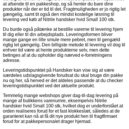
at afsende til en pakkeshop, og så henter du bare dine
produkter når der er tid til det. Fragtmuligheden er jo rigtig let
gængelig, samt tit også den mindst kostelige løsning til
levering ved køb af Nitrile handsker hvid Small 100 stk.
Du burde også påtænke at bestille varerne til levering hjem
til dig eller til din arbejdsplads. Leveringsformen bliver
mange gange en lille smule mere pebret, men til gengæld
rigtig let gængelig. Den billigste metode til levering vil dog til
enhver tid være at hente produkterne selv, men dette
betinges af at du opholder dig nærved e-forretningens
adresse.
Leveringstidspunktet på Handsker kan vise sig at være
særdeles udslagsgivende forudsat du skal bruge din pakke
nu og her, så herved er det aldeles passende at du checker
leveringstidspunktet ved det aktuelle produkt.
Temmelig mange webshops giver dag-til-dag levering på
mange af butikkens varenumre, eksempelvis Nitrile
handsker hvid Small 100 stk, hvilket dog er underforstået at
orden realiseres forud for et fast klokkeslæt, således at de
garanteret kan nå at få dit nye produkt hen til fragtfirmaet
forud for at pakkepersonalet drager hjemad.