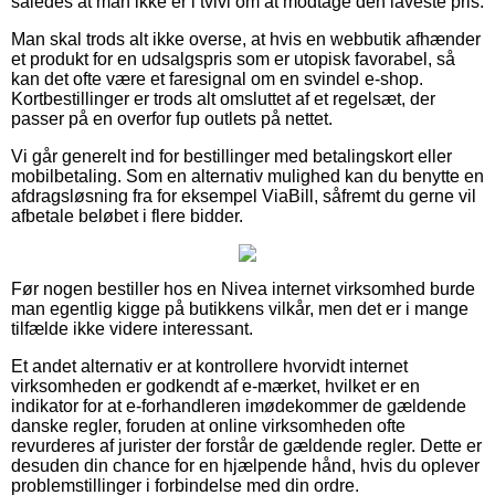
således at man ikke er i tvivl om at modtage den laveste pris.
Man skal trods alt ikke overse, at hvis en webbutik afhænder
et produkt for en udsalgspris som er utopisk favorabel, så
kan det ofte være et faresignal om en svindel e-shop.
Kortbestillinger er trods alt omsluttet af et regelsæt, der
passer på en overfor fup outlets på nettet.
Vi går generelt ind for bestillinger med betalingskort eller
mobilbetaling. Som en alternativ mulighed kan du benytte en
afdragsløsning fra for eksempel ViaBill, såfremt du gerne vil
afbetale beløbet i flere bidder.
Før nogen bestiller hos en Nivea internet virksomhed burde
man egentlig kigge på butikkens vilkår, men det er i mange
tilfælde ikke videre interessant.
Et andet alternativ er at kontrollere hvorvidt internet
virksomheden er godkendt af e-mærket, hvilket er en
indikator for at e-forhandleren imødekommer de gældende
danske regler, foruden at online virksomheden ofte
revurderes af jurister der forstår de gældende regler. Dette er
desuden din chance for en hjælpende hånd, hvis du oplever
problemstillinger i forbindelse med din ordre.