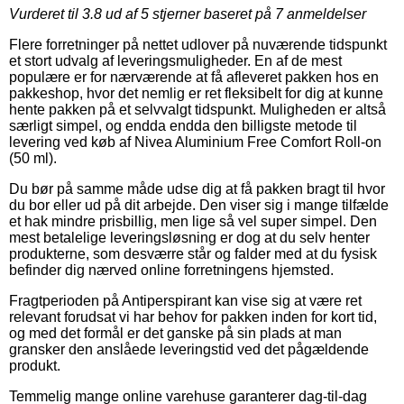
Vurderet til
3.8
ud af 5 stjerner baseret på
7
anmeldelser
Flere forretninger på nettet udlover på nuværende tidspunkt
et stort udvalg af leveringsmuligheder. En af de mest
populære er for nærværende at få afleveret pakken hos en
pakkeshop, hvor det nemlig er ret fleksibelt for dig at kunne
hente pakken på et selvvalgt tidspunkt. Muligheden er altså
særligt simpel, og endda endda den billigste metode til
levering ved køb af Nivea Aluminium Free Comfort Roll-on
(50 ml).
Du bør på samme måde udse dig at få pakken bragt til hvor
du bor eller ud på dit arbejde. Den viser sig i mange tilfælde
et hak mindre prisbillig, men lige så vel super simpel. Den
mest betalelige leveringsløsning er dog at du selv henter
produkterne, som desværre står og falder med at du fysisk
befinder dig nærved online forretningens hjemsted.
Fragtperioden på Antiperspirant kan vise sig at være ret
relevant forudsat vi har behov for pakken inden for kort tid,
og med det formål er det ganske på sin plads at man
gransker den anslåede leveringstid ved det pågældende
produkt.
Temmelig mange online varehuse garanterer dag-til-dag