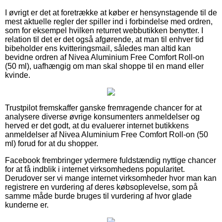
I øvrigt er det at foretrække at køber er hensynstagende til de
mest aktuelle regler der spiller ind i forbindelse med ordren,
som for eksempel hvilken returret webbutikken benytter. I
relation til det er det også afgørende, at man til enhver tid
bibeholder ens kvitteringsmail, således man altid kan
bevidne ordren af Nivea Aluminium Free Comfort Roll-on
(50 ml), uafhængig om man skal shoppe til en mand eller
kvinde.
Trustpilot fremskaffer ganske fremragende chancer for at
analysere diverse øvrige konsumenters anmeldelser og
herved er det godt, at du evaluerer internet butikkens
anmeldelser af Nivea Aluminium Free Comfort Roll-on (50
ml) forud for at du shopper.
Facebook frembringer ydermere fuldstændig nyttige chancer
for at få indblik i internet virksomhedens popularitet.
Derudover ser vi mange internet virksomheder hvor man kan
registrere en vurdering af deres købsoplevelse, som på
samme måde burde bruges til vurdering af hvor glade
kunderne er.