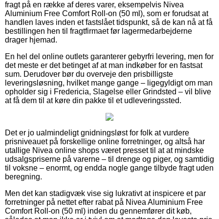
fragt på en række af deres varer, eksempelvis Nivea
Aluminium Free Comfort Roll-on (50 ml), som er forudsat at
handlen laves inden et fastslået tidspunkt, så de kan nå at få
bestillingen hen til fragtfirmaet før lagermedarbejderne
drager hjemad.
En hel del online outlets garanterer gebyrfri levering, men for
det meste er det betinget af at man indkøber for en fastsat
sum. Derudover bør du overveje den prisbilligste
leveringsløsning, hvilket mange gange – ligegyldigt om man
opholder sig i Fredericia, Slagelse eller Grindsted – vil blive
at få dem til at køre din pakke til et udleveringssted.
Det er jo ualmindeligt gnidningsløst for folk at vurdere
prisniveauet på forskellige online forretninger, og altså har
utallige Nivea online shops været presset til at at mindske
udsalgspriserne på varerne – til drenge og piger, og samtidig
til voksne – enormt, og endda nogle gange tilbyde fragt uden
beregning.
Men det kan stadigvæk vise sig lukrativt at inspicere et par
forretninger på nettet efter rabat på Nivea Aluminium Free
Comfort Roll-on (50 ml) inden du gennemfører dit køb,