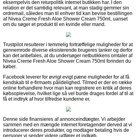
eksempelvis den returpolitik internet butikken har. I den
relation er det samtidig relevant, at man stadig gemmer sin
ordremail, således man til enhver tid kan bevise bestillingen
af Nivea Creme Fresh Aloe Shower Cream 750ml, uanset
om du søger et produkt til en kvinde eller mand.
Trustpilot resulterer i temmelig fortræffelige muligheder for at
gennemrode diverse eksisterende brugeres tanker og derfor
kan det anbefales, at du undersøger netbutikkens omtaler af
Nivea Creme Fresh Aloe Shower Cream 750ml forinden du
køber.
Facebook leverer for øvrigt evigt pæne muligheder for at få
kendskab til e-firmaets pålidelighed. Tilmed er der en række
online forhandlere hvor man kan registrere en kritik af deres
købsoplevelse, hvilket lige så vel burde drages fordel af til at
få et indtryk af hvor tilfredse kunderne er.
Denne side finansieres af annonceindtægter. Vi arbejder
sammen med en mængde internet foretagender derved at vi
introducerer deres produkter, og modtager betaling hvis de
personer vi sender videre udfører et indkøb.