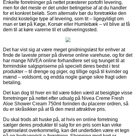
Enkelte forretninger på nettet præsterer portofri levering,
men for det meste er det under betingelse af at du handler
for et konkret beløb. Som alternativ bør du foretrække den
mindst kostelige type af levering, som tit – ligegyldigt om
man er tæt på Køge, Korsør eller Humlebæk – vil blive at få
dem til at køre varerne til et udleveringssted.
Det har vist sig at være meget gnidningsløst for enhver at
finde de laveste priser på diverse online varehuse, og for det
har mange NIVEA online forhandlere set sig tvunget til at
formindske salgspriserne på specielt deres bedst i test
produkter – til drenge og piger, og tillige også til kvinder og
mænd – voldsomt, og endda nogle gange sikre fragt uden
betaling.
Det kan dog til hver en tid være tiden værd at besigtige visse
forretninger på nettet efter udsalg på Nivea Creme Fresh
Aloe Shower Cream 750ml forinden du placerer ordren, så
du er skråsikker på at få den mest attraktive pris.
Du skal trods alt huske på, at hvis en online forretning
sælger deres produkter til salg for en pris som kan virke
grænseløst overkommelig, kan det undertiden være et tegn
på en bedragerisk e-forretning. Shopping med kort er