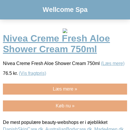
Wellcome Spa
Nivea Creme Fresh Aloe
Shower Cream 750ml
Nivea Creme Fresh Aloe Shower Cream 750ml
(Læs mere)
76.5
kr.
(Vis fragtpris)
Læs mere »
Køb nu »
De mest populære beauty-webshops er i øjeblikket
DanishSkinCare.dk
,
AustralianBodycare.dk
,
Made4men.dk