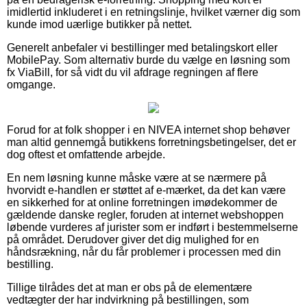
imidlertid inkluderet i en retningslinje, hvilket værner dig som
kunde imod uærlige butikker på nettet.
Generelt anbefaler vi bestillinger med betalingskort eller
MobilePay. Som alternativ burde du vælge en løsning som
fx ViaBill, for så vidt du vil afdrage regningen af flere
omgange.
Forud for at folk shopper i en NIVEA internet shop behøver
man altid gennemgå butikkens forretningsbetingelser, det er
dog oftest et omfattende arbejde.
En nem løsning kunne måske være at se nærmere på
hvorvidt e-handlen er støttet af e-mærket, da det kan være
en sikkerhed for at online forretningen imødekommer de
gældende danske regler, foruden at internet webshoppen
løbende vurderes af jurister som er indført i bestemmelserne
på området. Derudover giver det dig mulighed for en
håndsrækning, når du får problemer i processen med din
bestilling.
Tillige tilrådes det at man er obs på de elementære
vedtægter der har indvirkning på bestillingen, som