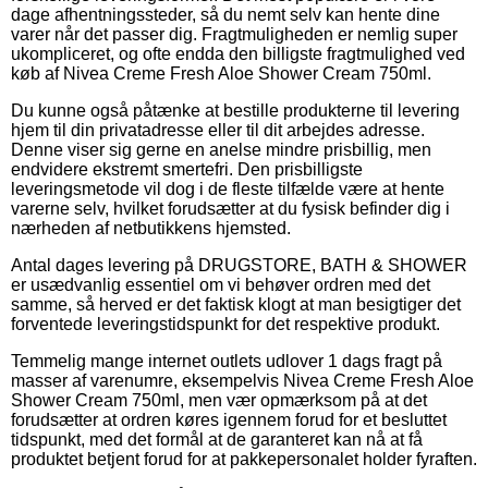
dage afhentningssteder, så du nemt selv kan hente dine
varer når det passer dig. Fragtmuligheden er nemlig super
ukompliceret, og ofte endda den billigste fragtmulighed ved
køb af Nivea Creme Fresh Aloe Shower Cream 750ml.
Du kunne også påtænke at bestille produkterne til levering
hjem til din privatadresse eller til dit arbejdes adresse.
Denne viser sig gerne en anelse mindre prisbillig, men
endvidere ekstremt smertefri. Den prisbilligste
leveringsmetode vil dog i de fleste tilfælde være at hente
varerne selv, hvilket forudsætter at du fysisk befinder dig i
nærheden af netbutikkens hjemsted.
Antal dages levering på DRUGSTORE, BATH & SHOWER
er usædvanlig essentiel om vi behøver ordren med det
samme, så herved er det faktisk klogt at man besigtiger det
forventede leveringstidspunkt for det respektive produkt.
Temmelig mange internet outlets udlover 1 dags fragt på
masser af varenumre, eksempelvis Nivea Creme Fresh Aloe
Shower Cream 750ml, men vær opmærksom på at det
forudsætter at ordren køres igennem forud for et besluttet
tidspunkt, med det formål at de garanteret kan nå at få
produktet betjent forud for at pakkepersonalet holder fyraften.