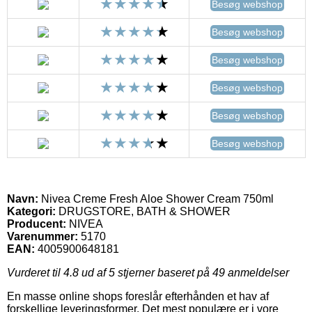
Besøg webshop
Besøg webshop
Besøg webshop
Besøg webshop
Besøg webshop
Besøg webshop
Navn:
Nivea Creme Fresh Aloe Shower Cream 750ml
Kategori:
DRUGSTORE, BATH & SHOWER
Producent:
NIVEA
Varenummer:
5170
EAN:
4005900648181
Vurderet til
4.8
ud af 5 stjerner baseret på
49
anmeldelser
En masse online shops foreslår efterhånden et hav af
forskellige leveringsformer. Det mest populære er i vore