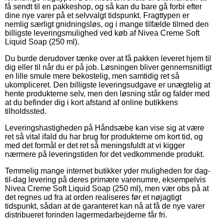
få sendt til en pakkeshop, og så kan du bare gå forbi efter
dine nye varer på et selvvalgt tidspunkt. Fragttypen er
nemlig særligt gnidningsløs, og i mange tilfælde tilmed den
billigste leveringsmulighed ved køb af Nivea Creme Soft
Liquid Soap (250 ml).
Du burde derudover tænke over at få pakken leveret hjem til
dig eller til når du er på job. Løsningen bliver gennemsnitligt
en lille smule mere bekostelig, men samtidig ret så
ukompliceret. Den billigste leveringsudgave er unægtelig at
hente produkterne selv, men den løsning står og falder med
at du befinder dig i kort afstand af online butikkens
tilholdssted.
Leveringshastigheden på Håndsæbe kan vise sig at være
ret så vital ifald du har brug for produkterne om kort tid, og
med det formål er det ret så meningsfuldt at vi kigger
nærmere på leveringstiden for det vedkommende produkt.
Temmelig mange internet butikker yder muligheden for dag-
til-dag levering på deres primære varenumre, eksempelvis
Nivea Creme Soft Liquid Soap (250 ml), men vær obs på at
det regnes ud fra at orden realiseres før et nøjagtigt
tidspunkt, sådan at de garanteret kan nå at få de nye varer
distribueret forinden lagermedarbejderne får fri.