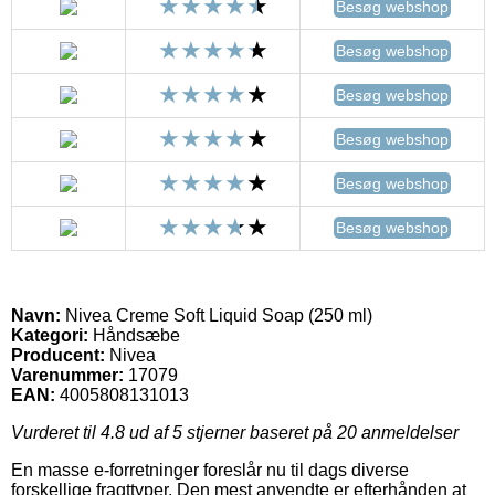
Besøg webshop
Besøg webshop
Besøg webshop
Besøg webshop
Besøg webshop
Besøg webshop
Navn:
Nivea Creme Soft Liquid Soap (250 ml)
Kategori:
Håndsæbe
Producent:
Nivea
Varenummer:
17079
EAN:
4005808131013
Vurderet til
4.8
ud af 5 stjerner baseret på
20
anmeldelser
En masse e-forretninger foreslår nu til dags diverse
forskellige fragttyper. Den mest anvendte er efterhånden at