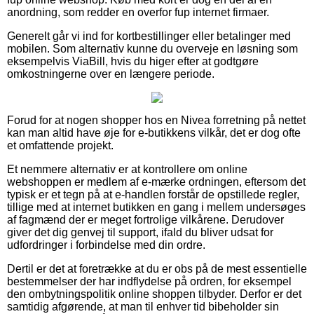
anordning, som redder en overfor fup internet firmaer.
Generelt går vi ind for kortbestillinger eller betalinger med
mobilen. Som alternativ kunne du overveje en løsning som
eksempelvis ViaBill, hvis du higer efter at godtgøre
omkostningerne over en længere periode.
Forud for at nogen shopper hos en Nivea forretning på nettet
kan man altid have øje for e-butikkens vilkår, det er dog ofte
et omfattende projekt.
Et nemmere alternativ er at kontrollere om online
webshoppen er medlem af e-mærke ordningen, eftersom det
typisk er et tegn på at e-handlen forstår de opstillede regler,
tillige med at internet butikken en gang i mellem undersøges
af fagmænd der er meget fortrolige vilkårene. Derudover
giver det dig genvej til support, ifald du bliver udsat for
udfordringer i forbindelse med din ordre.
Dertil er det at foretrække at du er obs på de mest essentielle
bestemmelser der har indflydelse på ordren, for eksempel
den ombytningspolitik online shoppen tilbyder. Derfor er det
samtidig afgørende, at man til enhver tid bibeholder sin