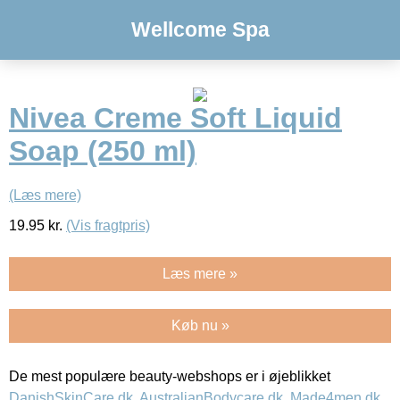
Wellcome Spa
Nivea Creme Soft Liquid
Soap (250 ml)
(Læs mere)
19.95
kr.
(Vis fragtpris)
Læs mere »
Køb nu »
De mest populære beauty-webshops er i øjeblikket
DanishSkinCare.dk
,
AustralianBodycare.dk
,
Made4men.dk