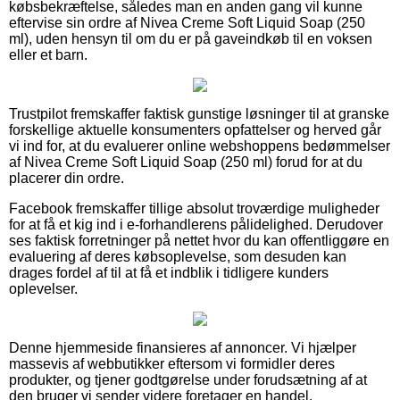
købsbekræftelse, således man en anden gang vil kunne
eftervise sin ordre af Nivea Creme Soft Liquid Soap (250
ml), uden hensyn til om du er på gaveindkøb til en voksen
eller et barn.
Trustpilot fremskaffer faktisk gunstige løsninger til at granske
forskellige aktuelle konsumenters opfattelser og herved går
vi ind for, at du evaluerer online webshoppens bedømmelser
af Nivea Creme Soft Liquid Soap (250 ml) forud for at du
placerer din ordre.
Facebook fremskaffer tillige absolut troværdige muligheder
for at få et kig ind i e-forhandlerens pålidelighed. Derudover
ses faktisk forretninger på nettet hvor du kan offentliggøre en
evaluering af deres købsoplevelse, som desuden kan
drages fordel af til at få et indblik i tidligere kunders
oplevelser.
Denne hjemmeside finansieres af annoncer. Vi hjælper
massevis af webbutikker eftersom vi formidler deres
produkter, og tjener godtgørelse under forudsætning af at
den bruger vi sender videre foretager en handel.