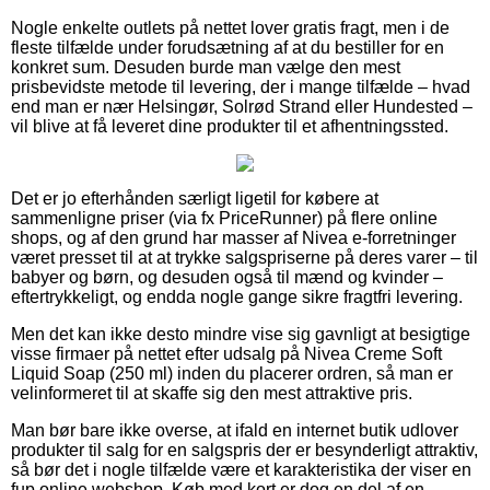
Nogle enkelte outlets på nettet lover gratis fragt, men i de
fleste tilfælde under forudsætning af at du bestiller for en
konkret sum. Desuden burde man vælge den mest
prisbevidste metode til levering, der i mange tilfælde – hvad
end man er nær Helsingør, Solrød Strand eller Hundested –
vil blive at få leveret dine produkter til et afhentningssted.
Det er jo efterhånden særligt ligetil for købere at
sammenligne priser (via fx PriceRunner) på flere online
shops, og af den grund har masser af Nivea e-forretninger
været presset til at at trykke salgspriserne på deres varer – til
babyer og børn, og desuden også til mænd og kvinder –
eftertrykkeligt, og endda nogle gange sikre fragtfri levering.
Men det kan ikke desto mindre vise sig gavnligt at besigtige
visse firmaer på nettet efter udsalg på Nivea Creme Soft
Liquid Soap (250 ml) inden du placerer ordren, så man er
velinformeret til at skaffe sig den mest attraktive pris.
Man bør bare ikke overse, at ifald en internet butik udlover
produkter til salg for en salgspris der er besynderligt attraktiv,
så bør det i nogle tilfælde være et karakteristika der viser en
fup online webshop. Køb med kort er dog en del af en