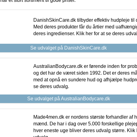
har et stort sortiment til gode priser.
DanishSkinCare.dk tilbyder effektiv hudpleje til
Med deres produkter får du årtier med uafhængi
deres ingredienser. Klik her for at se deres udva
Se udvalget på DanishSkinCare.dk
AustralianBodycare.dk er førende inden for pr
og det har de været siden 1992. Det er deres m
med at opnå en sundere hud og afhjælpe hudprob
se deres udvalg.
Se udvalget på AustralianBodycare.dk
Made4men.dk er nordens største forhandler af hu
mænd. De har i dag over 5.000 forskellige pleje
hver eneste uge bliver deres udvalg større. Klik 