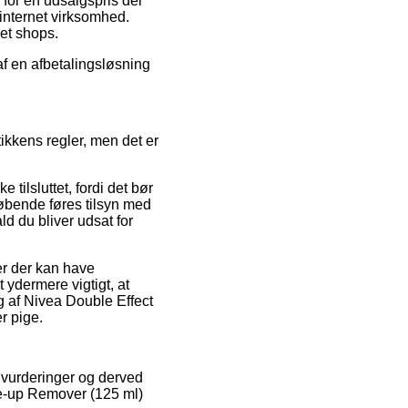
 for en udsalgspris der
 internet virksomhed.
et shops.
 af en afbetalingsløsning
tikkens regler, men det er
ilsluttet, fordi det bør
øbende føres tilsyn med
ld du bliver udsat for
er der kan have
t ydermere vigtigt, at
 af Nivea Double Effect
r pige.
es vurderinger og derved
ake-up Remover (125 ml)