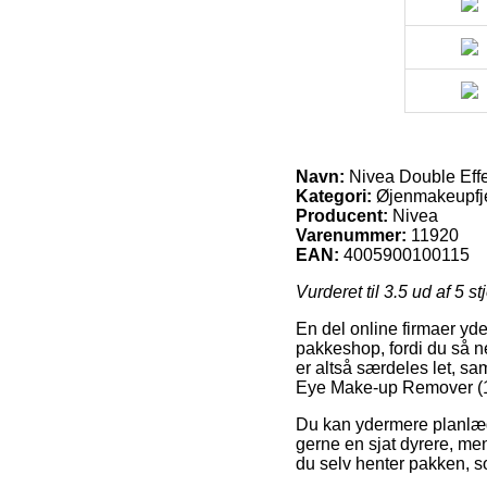
Navn:
Nivea Double Eff
Kategori:
Øjenmakeupfj
Producent:
Nivea
Varenummer:
11920
EAN:
4005900100115
Vurderet til
3.5
ud af 5 st
En del online firmaer yde
pakkeshop, fordi du så n
er altså særdeles let, s
Eye Make-up Remover (1
Du kan ydermere planlægge
gerne en sjat dyrere, men
du selv henter pakken, s