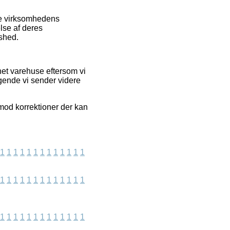
ne virksomhedens
lse af deres
dshed.
net varehuse eftersom vi
gende vi sender videre
mod korrektioner der kan
1
1
1
1
1
1
1
1
1
1
1
1
1
1
1
1
1
1
1
1
1
1
1
1
1
1
1
1
1
1
1
1
1
1
1
1
1
1
1