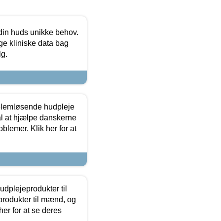
 din huds unikke behov.
ge kliniske data bag
lg.
oblemløsende hudpleje
ål at hjælpe danskerne
lemer. Klik her for at
dplejeprodukter til
produkter til mænd, og
her for at se deres