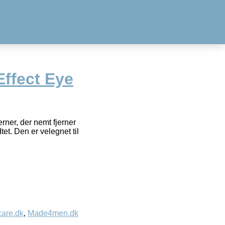
Effect Eye
ner, der nemt fjerner
t. Den er velegnet til
care.dk
,
Made4men.dk