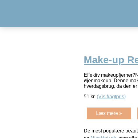
Make-up Re
Effektiv makeupfjerner?N
øjenmakeup. Denne makeup
hverdagsbrug, da den er 
51
kr.
(Vis fragtpris)
Læs mere »
De mest populære beauty