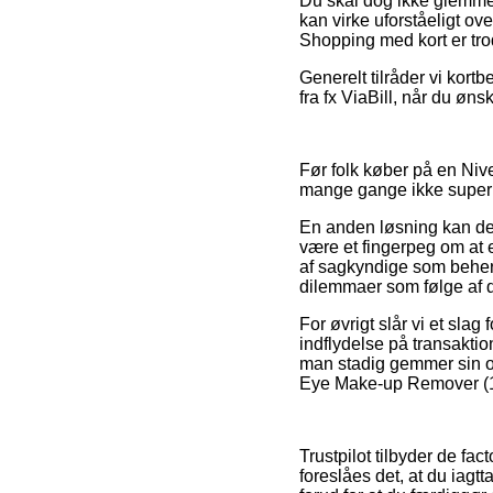
Du skal dog ikke glemme, 
kan virke uforståeligt ov
Shopping med kort er tro
Generelt tilråder vi kort
fra fx ViaBill, når du øns
Før folk køber på en Nive
mange gange ikke super 
En anden løsning kan der
være et fingerpeg om at 
af sagkyndige som behersk
dilemmaer som følge af d
For øvrigt slår vi et sl
indflydelse på transaktion
man stadig gemmer sin o
Eye Make-up Remover (125
Trustpilot tilbyder de fa
foreslåes det, at du iag