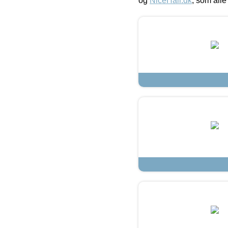
og
NiceHair.dk
, som alle 