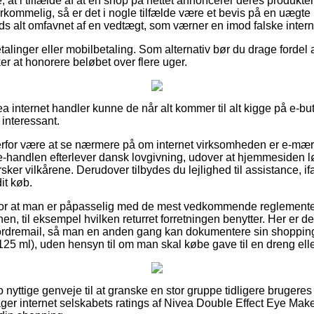
at i tilfælde af at en shop på nettet annoncerer deres produkter
erkommelig, så er det i nogle tilfælde være et bevis på en uægte
ds alt omfavnet af en vedtægt, som værner en imod falske intern
betalinger eller mobilbetaling. Som alternativ bør du drage fordel
ker at honorere beløbet over flere uger.
a internet handler kunne de når alt kommer til alt kigge på e-bu
interessant.
for være at se nærmere på om internet virksomheden er e-mærke t
e-handlen efterlever dansk lovgivning, udover at hjemmesiden l
er vilkårene. Derudover tilbydes du lejlighed til assistance, ifa
it køb.
ag for at man er påpasselig med de mest vedkommende reglement
en, til eksempel hvilken returret forretningen benytter. Her er de
rdremail, så man en anden gang kan dokumentere sin shopping
 ml), uden hensyn til om man skal købe gave til en dreng elle
cto nyttige genveje til at granske en stor gruppe tidligere bruger
ttager internet selskabets ratings af Nivea Double Effect Eye M