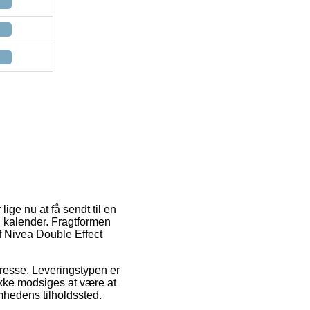
ige nu at få sendt til en
n kalender. Fragtformen
f Nivea Double Effect
dresse. Leveringstypen er
 ikke modsiges at være at
mhedens tilholdssted.