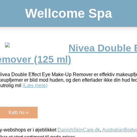
Wellcome Spa
Nivea Double 
mover (125 ml)
ivea Double Effect Eye Make-Up Remover er effektiv makeupfjer
fjerner er blid mod huden, og den efterlader ikke din hud fedte
utrolig mil
(Læs mere)
Køb nu »
-webshops er i øjeblikket
DanishSkinCare.dk
,
AustralianBody