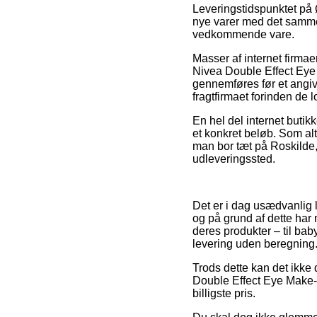
Leveringstidspunktet på 
nye varer med det samme,
vedkommende vare.
Masser af internet firmae
Nivea Double Effect Eye 
gennemføres før et angiv
fragtfirmaet forinden de 
En hel del internet butikk
et konkret beløb. Som al
man bor tæt på Roskilde, F
udleveringssted.
Det er i dag usædvanlig l
og på grund af dette har
deres produkter – til ba
levering uden beregning
Trods dette kan det ikke 
Double Effect Eye Make-up
billigste pris.