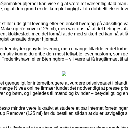
Øjenmakeupfjerner kan vise sig at være ret væsentlig ifald man 
 og af den grund er det komplet vigtigt at du dobbelttjekker lev
r stiller udsigt til levering efter en enkelt hverdag på adskillig
Make-up Remover (125 ml), men vær obs på at det betinges af a
ent klokkeslæt, med det formål at de med sikkerhed kan nå at få 
logistikansatte drager hjemad.
er frembyder gebyrfri levering, men i mange tilfælde er det forbeh
ternativ kunne du gribe den mest letkøbte leveringsform, som 
rederikshavn eller Bjerringbro – vil være at få fragtfirmaet til at
et gængeligt for internetbrugere at vurdere prisniveauet i blandt
 mange Nivea online firmaer fundet det nødvendigt at presse pr
byer og børn, og ligeledes til mænd og kvinder – betydeligt, og 
.
desto mindre være lukrativt at studere et par internet forretninge
 Remover (125 ml) før du bestiller, sådan at du er usvigeligt si