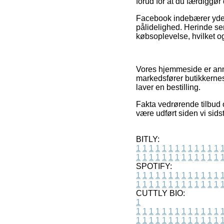
forud for at du færdiggør
Facebook indebærer yder
pålidelighed. Herinde se
købsoplevelse, hvilket og
Vores hjemmeside er anno
markedsfører butikkernes
laver en bestilling.
Fakta vedrørende tilbud 
være udført siden vi sids
BITLY:
1
1
1
1
1
1
1
1
1
1
1
1
1
1
1
1
1
1
1
1
1
1
1
1
1
1
SPOTIFY:
1
1
1
1
1
1
1
1
1
1
1
1
1
1
1
1
1
1
1
1
1
1
1
1
1
1
CUTTLY BIO:
1
1
1
1
1
1
1
1
1
1
1
1
1
1
1
1
1
1
1
1
1
1
1
1
1
1
1