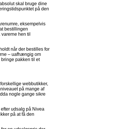
absolut skal bruge dine
eringstidspunktet på den
e varenumre, eksempelvis
t bestillingen
varerne hen til
oldt når der bestilles for
gerne – uafhængig om
 bringe pakken til et
 forskellige webbutikker,
isniveauet på mange af
endda nogle gange sikre
r efter udsalg på Nivea
kker på at få den