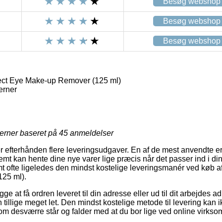
Besøg webshop
Besøg webshop
Besøg webshop
ect Eye Make-up Remover (125 ml)
erner
jerner baseret på
45
anmeldelser
r efterhånden flere leveringsudgaver. En af de mest anvendte er l
emt kan hente dine nye varer lige præcis når det passer ind i di
amt ofte ligeledes den mindst kostelige leveringsmanér ved køb a
25 ml).
 at få ordren leveret til din adresse eller ud til dit arbejdes a
 tillige meget let. Den mindst kostelige metode til levering kan
om desværre står og falder med at du bor lige ved online virkso