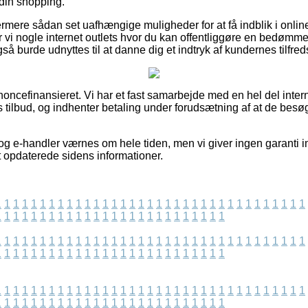
 din shopping.
mere sådan set uafhængige muligheder for at få indblik i onli
r vi nogle internet outlets hvor du kan offentliggøre en bedømme
så burde udnyttes til at danne dig et indtryk af kundernes tilfre
ncefinansieret. Vi har et fast samarbejde med en hel del inter
 tilbud, og indhenter betaling under forudsætning af at de besø
og e-handler værnes om hele tiden, men vi giver ingen garanti i
t opdaterede sidens informationer.
1
1
1
1
1
1
1
1
1
1
1
1
1
1
1
1
1
1
1
1
1
1
1
1
1
1
1
1
1
1
1
1
1
1
1
1
1
1
1
1
1
1
1
1
1
1
1
1
1
1
1
1
1
1
1
1
1
1
1
1
1
1
1
1
1
1
1
1
1
1
1
1
1
1
1
1
1
1
1
1
1
1
1
1
1
1
1
1
1
1
1
1
1
1
1
1
1
1
1
1
1
1
1
1
1
1
1
1
1
1
1
1
1
1
1
1
1
1
1
1
1
1
1
1
1
1
1
1
1
1
1
1
1
1
1
1
1
1
1
1
1
1
1
1
1
1
1
1
1
1
1
1
1
1
1
1
1
1
1
1
1
1
1
1
1
1
1
1
1
1
1
1
1
1
1
1
1
1
1
1
1
1
1