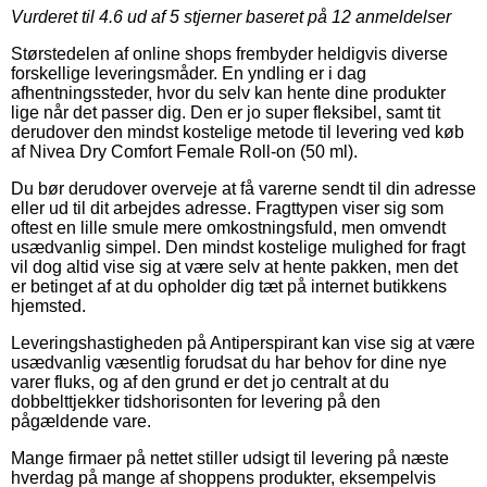
Vurderet til
4.6
ud af 5 stjerner baseret på
12
anmeldelser
Størstedelen af online shops frembyder heldigvis diverse
forskellige leveringsmåder. En yndling er i dag
afhentningssteder, hvor du selv kan hente dine produkter
lige når det passer dig. Den er jo super fleksibel, samt tit
derudover den mindst kostelige metode til levering ved køb
af Nivea Dry Comfort Female Roll-on (50 ml).
Du bør derudover overveje at få varerne sendt til din adresse
eller ud til dit arbejdes adresse. Fragttypen viser sig som
oftest en lille smule mere omkostningsfuld, men omvendt
usædvanlig simpel. Den mindst kostelige mulighed for fragt
vil dog altid vise sig at være selv at hente pakken, men det
er betinget af at du opholder dig tæt på internet butikkens
hjemsted.
Leveringshastigheden på Antiperspirant kan vise sig at være
usædvanlig væsentlig forudsat du har behov for dine nye
varer fluks, og af den grund er det jo centralt at du
dobbelttjekker tidshorisonten for levering på den
pågældende vare.
Mange firmaer på nettet stiller udsigt til levering på næste
hverdag på mange af shoppens produkter, eksempelvis