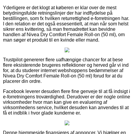
Yderligere er det klogt at køberen er klar over de mest
betydningsfulde retningslinjer der har indflydelse på
bestillingen, som fx hvilken returrettighed e-forretningen har.
I den relation er det også essesentielt, at man når som helst
sikrer ens kvittering, så man fremadrettet kan bevidne
handlen af Nivea Dry Comfort Female Roll-on (50 ml), om
man søger et produkt til en kvinde eller mand.
Trustpilot genererer flere uafhængige chancer for at bese
flere eksisterende brugeres reflektioner og herved går vi ind
for, at du studerer internet webshoppens bedømmelser af
Nivea Dry Comfort Female Roll-on (50 ml) forud for at du
placerer din ordre.
Facebook leverer desuden flere fine genveje til at få indsigt i
e-forretningens troværdighed. Derudover er der nogle online
virksomheder hvor man kan give en evaluering af
virksomhedens service, hvilket desuden kan anvendes til at
få et indblik i hvor glade kunderne er.
Denne hjemmeside finansieres af annoncer. Vi hjælper en