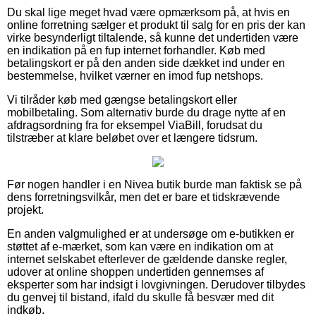
Du skal lige meget hvad være opmærksom på, at hvis en
online forretning sælger et produkt til salg for en pris der kan
virke besynderligt tiltalende, så kunne det undertiden være
en indikation på en fup internet forhandler. Køb med
betalingskort er på den anden side dækket ind under en
bestemmelse, hvilket værner en imod fup netshops.
Vi tilråder køb med gængse betalingskort eller
mobilbetaling. Som alternativ burde du drage nytte af en
afdragsordning fra for eksempel ViaBill, forudsat du
tilstræber at klare beløbet over et længere tidsrum.
Før nogen handler i en Nivea butik burde man faktisk se på
dens forretningsvilkår, men det er bare et tidskrævende
projekt.
En anden valgmulighed er at undersøge om e-butikken er
støttet af e-mærket, som kan være en indikation om at
internet selskabet efterlever de gældende danske regler,
udover at online shoppen undertiden gennemses af
eksperter som har indsigt i lovgivningen. Derudover tilbydes
du genvej til bistand, ifald du skulle få besvær med dit
indkøb.