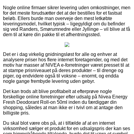
Nogle online firmaer sikrer levering uden omkostninger, men
for det meste forudsætter det at der bestilles for et fastsat
beløb. Ellers burde man overveje den mest letkøbte
leveringsmodel, hvilket typisk – ligegyldigt om du befinder
sig ved Randers, Smørumnedre eller Jyllinge – vil blive at få
dem til at køre din pakke til et afhentningssted.
Det er i dag virkelig gnidningsløst for alle og enhver at
analysere priser hos flere internet foretagender, og med det
motiv har masser af NIVEA e-forretninger været presset til at
at stampe prisniveauet på deres produkter – til drenge og
piger, og endvidere også til voksne – enormt, og endda
nogle gange frembyde levering uden gebyr.
Det kan trods alt blive profitabelt at efterprøve nogle
forskellige online forretninger efter udsalg på Nivea Energy
Fresh Deodorant Roll-on 50ml inden du færdiggør din
shopping, således at man ikke er i tvivl om at antage den
billigste pris.
Du skal blot være obs på, at i tilfælde af at en internet
virksomhed sælger et produkt for en udsalgspris der kan ses
som himmelråbende tiltalende, burde det tit være et symbol