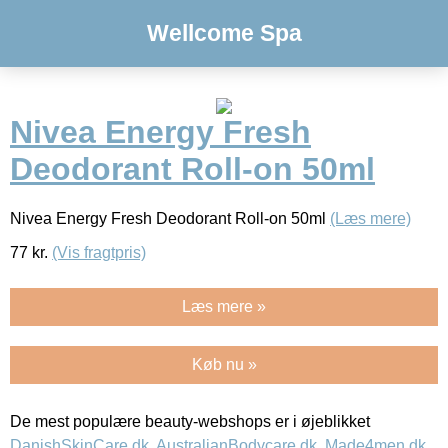
Wellcome Spa
Nivea Energy Fresh
Deodorant Roll-on 50ml
Nivea Energy Fresh Deodorant Roll-on 50ml
(Læs mere)
77
kr.
(Vis fragtpris)
Læs mere »
Køb nu »
De mest populære beauty-webshops er i øjeblikket
DanishSkinCare.dk
,
AustralianBodycare.dk
,
Made4men.dk