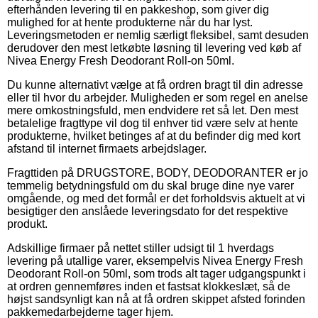
efterhånden levering til en pakkeshop, som giver dig
mulighed for at hente produkterne når du har lyst.
Leveringsmetoden er nemlig særligt fleksibel, samt desuden
derudover den mest letkøbte løsning til levering ved køb af
Nivea Energy Fresh Deodorant Roll-on 50ml.
Du kunne alternativt vælge at få ordren bragt til din adresse
eller til hvor du arbejder. Muligheden er som regel en anelse
mere omkostningsfuld, men endvidere ret så let. Den mest
betalelige fragttype vil dog til enhver tid være selv at hente
produkterne, hvilket betinges af at du befinder dig med kort
afstand til internet firmaets arbejdslager.
Fragttiden på DRUGSTORE, BODY, DEODORANTER er jo
temmelig betydningsfuld om du skal bruge dine nye varer
omgående, og med det formål er det forholdsvis aktuelt at vi
besigtiger den anslåede leveringsdato for det respektive
produkt.
Adskillige firmaer på nettet stiller udsigt til 1 hverdags
levering på utallige varer, eksempelvis Nivea Energy Fresh
Deodorant Roll-on 50ml, som trods alt tager udgangspunkt i
at ordren gennemføres inden et fastsat klokkeslæt, så de
højst sandsynligt kan nå at få ordren skippet afsted forinden
pakkemedarbejderne tager hjem.