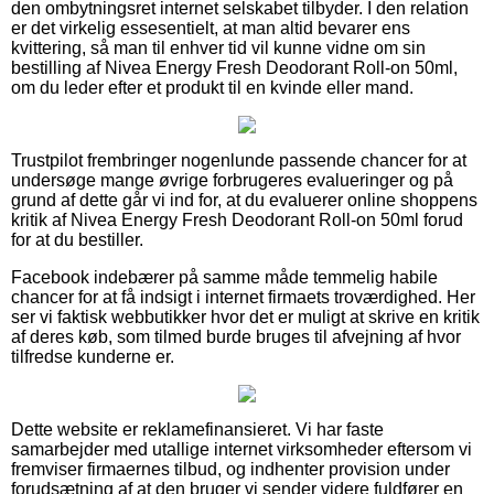
den ombytningsret internet selskabet tilbyder. I den relation
er det virkelig essesentielt, at man altid bevarer ens
kvittering, så man til enhver tid vil kunne vidne om sin
bestilling af Nivea Energy Fresh Deodorant Roll-on 50ml,
om du leder efter et produkt til en kvinde eller mand.
Trustpilot frembringer nogenlunde passende chancer for at
undersøge mange øvrige forbrugeres evalueringer og på
grund af dette går vi ind for, at du evaluerer online shoppens
kritik af Nivea Energy Fresh Deodorant Roll-on 50ml forud
for at du bestiller.
Facebook indebærer på samme måde temmelig habile
chancer for at få indsigt i internet firmaets troværdighed. Her
ser vi faktisk webbutikker hvor det er muligt at skrive en kritik
af deres køb, som tilmed burde bruges til afvejning af hvor
tilfredse kunderne er.
Dette website er reklamefinansieret. Vi har faste
samarbejder med utallige internet virksomheder eftersom vi
fremviser firmaernes tilbud, og indhenter provision under
forudsætning af at den bruger vi sender videre fuldfører en