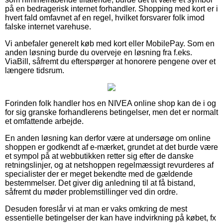
på en bedragerisk internet forhandler. Shopping med kort er i
hvert fald omfavnet af en regel, hvilket forsvarer folk imod
falske internet varehuse.
Vi anbefaler generelt køb med kort eller MobilePay. Som en
anden løsning burde du overveje en løsning fra f.eks.
ViaBill, såfremt du efterspørger at honorere pengene over et
længere tidsrum.
Forinden folk handler hos en NIVEA online shop kan de i og
for sig granske forhandlerens betingelser, men det er normalt
et omfattende arbejde.
En anden løsning kan derfor være at undersøge om online
shoppen er godkendt af e-mærket, grundet at det burde være
et sympol på at webbutikken retter sig efter de danske
retningslinjer, og at netshoppen regelmæssigt revurderes af
specialister der er meget bekendte med de gældende
bestemmelser. Det giver dig anledning til at få bistand,
såfremt du møder problemstillinger ved din ordre.
Desuden foreslår vi at man er vaks omkring de mest
essentielle betingelser der kan have indvirkning på købet, fx