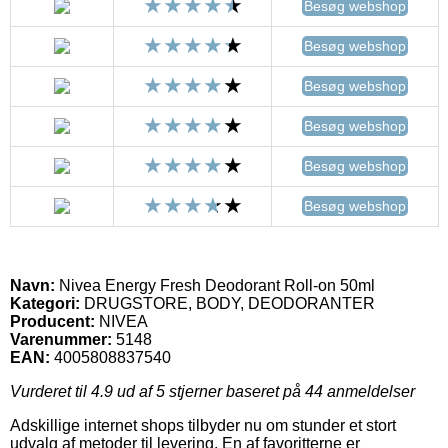
Besøg webshop
Besøg webshop
Besøg webshop
Besøg webshop
Besøg webshop
Besøg webshop
Navn:
Nivea Energy Fresh Deodorant Roll-on 50ml
Kategori:
DRUGSTORE, BODY, DEODORANTER
Producent:
NIVEA
Varenummer:
5148
EAN:
4005808837540
Vurderet til
4.9
ud af 5 stjerner baseret på
44
anmeldelser
Adskillige internet shops tilbyder nu om stunder et stort
udvalg af metoder til levering. En af favoritterne er