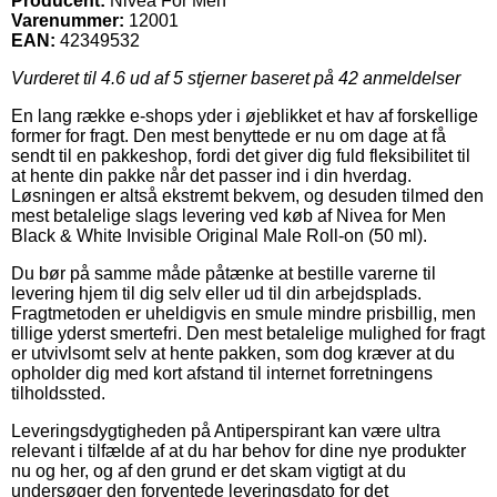
Producent:
Nivea For Men
Varenummer:
12001
EAN:
42349532
Vurderet til
4.6
ud af 5 stjerner baseret på
42
anmeldelser
En lang række e-shops yder i øjeblikket et hav af forskellige
former for fragt. Den mest benyttede er nu om dage at få
sendt til en pakkeshop, fordi det giver dig fuld fleksibilitet til
at hente din pakke når det passer ind i din hverdag.
Løsningen er altså ekstremt bekvem, og desuden tilmed den
mest betalelige slags levering ved køb af Nivea for Men
Black & White Invisible Original Male Roll-on (50 ml).
Du bør på samme måde påtænke at bestille varerne til
levering hjem til dig selv eller ud til din arbejdsplads.
Fragtmetoden er uheldigvis en smule mindre prisbillig, men
tillige yderst smertefri. Den mest betalelige mulighed for fragt
er utvivlsomt selv at hente pakken, som dog kræver at du
opholder dig med kort afstand til internet forretningens
tilholdssted.
Leveringsdygtigheden på Antiperspirant kan være ultra
relevant i tilfælde af at du har behov for dine nye produkter
nu og her, og af den grund er det skam vigtigt at du
undersøger den forventede leveringsdato for det