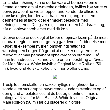
En anden løsning kunne derfor være at bemærke om e-
firmaet er medlem af e-mærke ordningen, hvilket bør være et
bevis på at online webshoppen anerkender de officielle
danske regler, foruden at e-handlen en gang i mellem
gennemses af fagfolk der er meget bekendte med
retningslinjerne. Det giver dig chance for en håndsrækning,
når du oplever problemer med dit køb.
Udover dette er det klogt at køber er opmærksom på de mest
centrale reglementer der gør sig gældende i forbindelse med
købet, til eksempel hvilken ombytningsrettighed
webshoppen bruger. På grund af dette er det ydermere
relevant, at man permanent opbevarer ens ordremail, så
man fremadrettet vil kunne vidne om sin bestilling af Nivea
for Men Black & White Invisible Original Male Roll-on (50
ml), hvad end du skal købe til en herre eller dame.
Trustpilot fremskaffer en række nyttige muligheder for at
sondere en stor gruppe nuværende kunders meninger og af
den grund anbefales det, at du betragter online firmaets
ratings af Nivea for Men Black & White Invisible Original
Male Roll-on (50 ml) før du placerer din ordre.