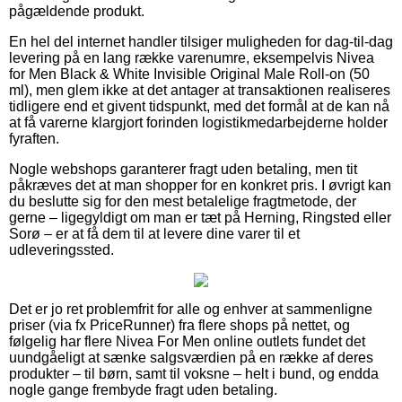
pågældende produkt.
En hel del internet handler tilsiger muligheden for dag-til-dag
levering på en lang række varenumre, eksempelvis Nivea
for Men Black & White Invisible Original Male Roll-on (50
ml), men glem ikke at det antager at transaktionen realiseres
tidligere end et givent tidspunkt, med det formål at de kan nå
at få varerne klargjort forinden logistikmedarbejderne holder
fyraften.
Nogle webshops garanterer fragt uden betaling, men tit
påkræves det at man shopper for en konkret pris. I øvrigt kan
du beslutte sig for den mest betalelige fragtmetode, der
gerne – ligegyldigt om man er tæt på Herning, Ringsted eller
Sorø – er at få dem til at levere dine varer til et
udleveringssted.
Det er jo ret problemfrit for alle og enhver at sammenligne
priser (via fx PriceRunner) fra flere shops på nettet, og
følgelig har flere Nivea For Men online outlets fundet det
uundgåeligt at sænke salgsværdien på en række af deres
produkter – til børn, samt til voksne – helt i bund, og endda
nogle gange frembyde fragt uden betaling.