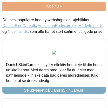
Køb nu »
De mest populære beauty-webshops er i øjeblikket
DanishSkinCare.dk
,
AustralianBodycare.dk
,
Made4men.dk
og
NiceHair.dk
, som alle har et stort sortiment til gode priser.
DanishSkinCare.dk tilbyder effektiv hudpleje til din huds
unikke behov. Med deres produkter får du årtier med
uafhængige kliniske data bag deres ingredienser. Klik
her for at se deres udvalg.
Se udvalget på DanishSkinCare.dk