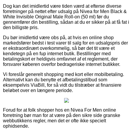
Dog kan det imidlertid være tiden værd at efterse diverse
forretninger på nettet efter udsalg på Nivea for Men Black &
White Invisible Original Male Roll-on (50 ml) før du
gennemfører din bestilling, sådan at du er sikker på at få fat i
den billigste pris.
Du bør imidlertid være obs på, at hvis en online shop
markedsfører bedst i test varer til salg for en udsalgspris der
er ekstraordinært overkommelig, så bør det tit være et
kendetegn på en fup internet butik. Bestillinger med
betalingskort er heldigvis omfavnet af et reglement, der
forsvarer køberen overfor bedrageriske internet butikker.
Vi foreslår generelt shopping med kort eller mobilbetaling.
Alternativt kan du benytte et afbetalingstilbud som
eksempelvis ViaBill, for så vidt du tilstræber at finansiere
beløbet over en længere periode.
Forud for at folk shopper hos en Nivea For Men online
forretning bør man for at være på den sikre side granske
webbutikkens regler, men det er ofte ikke specielt
ophidsende.