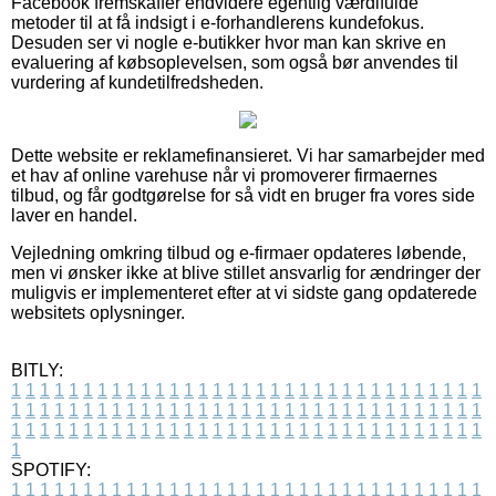
Facebook fremskaffer endvidere egentlig værdifulde
metoder til at få indsigt i e-forhandlerens kundefokus.
Desuden ser vi nogle e-butikker hvor man kan skrive en
evaluering af købsoplevelsen, som også bør anvendes til
vurdering af kundetilfredsheden.
Dette website er reklamefinansieret. Vi har samarbejder med
et hav af online varehuse når vi promoverer firmaernes
tilbud, og får godtgørelse for så vidt en bruger fra vores side
laver en handel.
Vejledning omkring tilbud og e-firmaer opdateres løbende,
men vi ønsker ikke at blive stillet ansvarlig for ændringer der
muligvis er implementeret efter at vi sidste gang opdaterede
websitets oplysninger.
BITLY:
1
1
1
1
1
1
1
1
1
1
1
1
1
1
1
1
1
1
1
1
1
1
1
1
1
1
1
1
1
1
1
1
1
1
1
1
1
1
1
1
1
1
1
1
1
1
1
1
1
1
1
1
1
1
1
1
1
1
1
1
1
1
1
1
1
1
1
1
1
1
1
1
1
1
1
1
1
1
1
1
1
1
1
1
1
1
1
1
1
1
1
1
1
1
1
1
1
1
1
1
SPOTIFY:
1
1
1
1
1
1
1
1
1
1
1
1
1
1
1
1
1
1
1
1
1
1
1
1
1
1
1
1
1
1
1
1
1