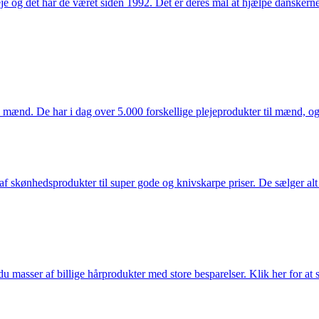
e og det har de været siden 1992. Det er deres mål at hjælpe dansker
mænd. De har i dag over 5.000 forskellige plejeprodukter til mænd, og h
f skønhedsprodukter til super gode og knivskarpe priser. De sælger alt
du masser af billige hårprodukter med store besparelser. Klik her for at 