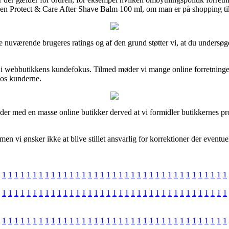
Men Protect & Care After Shave Balm 100 ml, om man er på shopping til
ige nuværende brugeres ratings og af den grund støtter vi, at du unders
 ind i webbutikkens kundefokus. Tilmed møder vi mange online forretnin
 hos kunderne.
jder med en masse online butikker derved at vi formidler butikkernes pr
 vi ønsker ikke at blive stillet ansvarlig for korrektioner der eventuelt
1
1
1
1
1
1
1
1
1
1
1
1
1
1
1
1
1
1
1
1
1
1
1
1
1
1
1
1
1
1
1
1
1
1
1
1
1
1
1
1
1
1
1
1
1
1
1
1
1
1
1
1
1
1
1
1
1
1
1
1
1
1
1
1
1
1
1
1
1
1
1
1
1
1
1
1
1
1
1
1
1
1
1
1
1
1
1
1
1
1
1
1
1
1
1
1
1
1
1
1
1
1
1
1
1
1
1
1
1
1
1