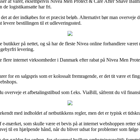
er af varer, eksempelvis Nivea Men Protect & Care After Shave Balm 10
 de logistikansatte har fri.
et at der indkøbes for et præcist beløb. Alternativt bør man overveje d
 levere bestillingen til et udleveringssted.
se butikker på nettet, og så har de fleste Nivea online forhandlere været 
gebyrfri levering.
ere flere internet virksomheder i Danmark efter rabat på Nivea Men Pro
rer for en salgspris som er kolossalt fremragende, er det tit være et fin
webshops.
u overveje et afbetalingstilbud som f.eks. ViaBill, såfremt du vil finan
bekendt med indholdet af netbutikkens regler, men det er typisk et tidsk
-mærket, som skulle være et bevis på at internet webshoppen retter sig 
nvej til en hjælpende hånd, når du bliver udsat for problemer som følge a
jer der gælder for ordren, for eksempel hvilken ombytningspolitik forretn