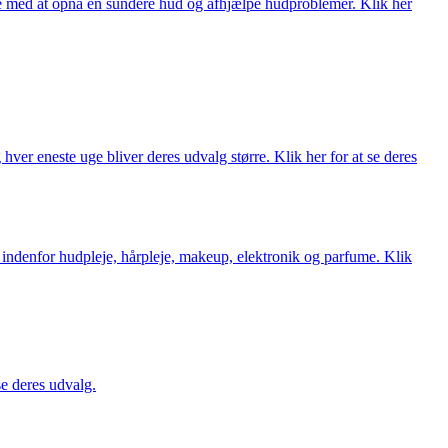
ne med at opnå en sundere hud og afhjælpe hudproblemer. Klik her
ver eneste uge bliver deres udvalg større. Klik her for at se deres
 indenfor hudpleje, hårpleje, makeup, elektronik og parfume. Klik
se deres udvalg.