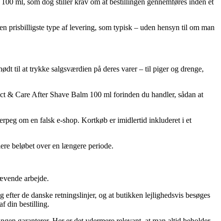
0 ml, som dog stiller krav om at bestillingen gennemføres inden et
en prisbilligste type af levering, som typisk – uden hensyn til om man
nødt til at trykke salgsværdien på deres varer – til piger og drenge,
tect & Care After Shave Balm 100 ml forinden du handler, sådan at
gerpeg om en falsk e-shop. Kortkøb er imidlertid inkluderet i et
siere beløbet over en længere periode.
rævende arbejde.
efter de danske retningslinjer, og at butikken lejlighedsvis besøges
f din bestilling.
ingen garanterer. Her er det ydermere relevant, at man altid beholder