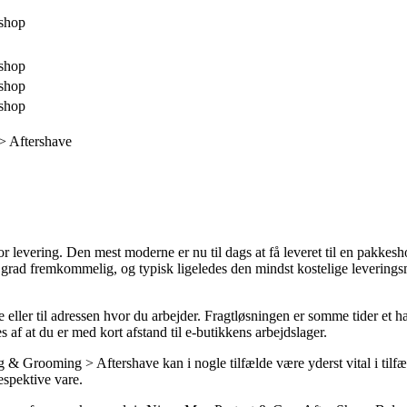
shop
shop
shop
shop
> Aftershave
 levering. Den mest moderne er nu til dags at få leveret til en pakkeshop
øj grad fremkommelig, og typisk ligeledes den mindst kostelige leveri
 eller til adressen hvor du arbejder. Fragtløsningen er somme tider et h
 af at du er med kort afstand til e-butikkens arbejdslager.
Grooming > Aftershave kan i nogle tilfælde være yderst vital i tilfælde
espektive vare.