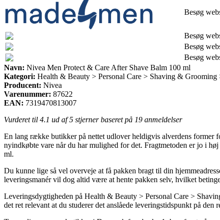
Besøg web
Besøg web
Besøg web
Besøg web
Navn:
Nivea Men Protect & Care After Shave Balm 100 ml
Kategori:
Health & Beauty > Personal Care > Shaving & Grooming 
Producent:
Nivea
Varenummer:
87622
EAN:
7319470813007
Vurderet til
4.1
ud af 5 stjerner baseret på
19
anmeldelser
En lang række butikker på nettet udlover heldigvis alverdens former for
nyindkøbte vare når du har mulighed for det. Fragtmetoden er jo i h
ml.
Du kunne lige så vel overveje at få pakken bragt til din hjemmeadresse
leveringsmanér vil dog altid være at hente pakken selv, hvilket betinges
Leveringsdygtigheden på Health & Beauty > Personal Care > Shaving & 
det ret relevant at du studerer det anslåede leveringstidspunkt på den r