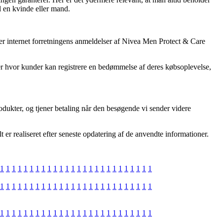
 en kvinde eller mand.
øger internet forretningens anmeldelser af Nivea Men Protect & Care
ger hvor kunder kan registrere en bedømmelse af deres købsoplevelse,
odukter, og tjener betaling når den besøgende vi sender videre
 er realiseret efter seneste opdatering af de anvendte informationer.
1
1
1
1
1
1
1
1
1
1
1
1
1
1
1
1
1
1
1
1
1
1
1
1
1
1
1
1
1
1
1
1
1
1
1
1
1
1
1
1
1
1
1
1
1
1
1
1
1
1
1
1
1
1
1
1
1
1
1
1
1
1
1
1
1
1
1
1
1
1
1
1
1
1
1
1
1
1