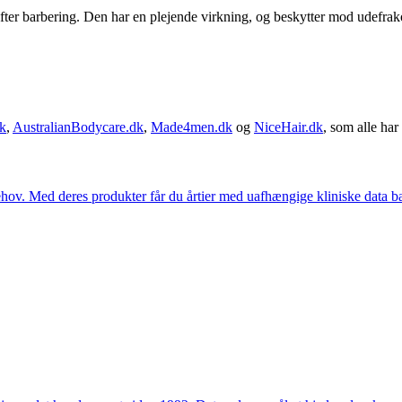
r barbering. Den har en plejende virkning, og beskytter mod udefrakom
k
,
AustralianBodycare.dk
,
Made4men.dk
og
NiceHair.dk
, som alle har 
hov. Med deres produkter får du årtier med uafhængige kliniske data bag