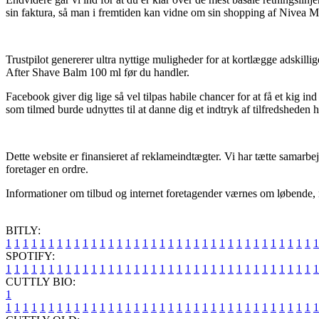
sin faktura, så man i fremtiden kan vidne om sin shopping af Nivea 
Trustpilot genererer ultra nyttige muligheder for at kortlægge adskill
After Shave Balm 100 ml før du handler.
Facebook giver dig lige så vel tilpas habile chancer for at få et kig
som tilmed burde udnyttes til at danne dig et indtryk af tilfredsheden
Dette website er finansieret af reklameindtægter. Vi har tætte samarbe
foretager en ordre.
Informationer om tilbud og internet foretagender værnes om løbende, men
BITLY:
1
1
1
1
1
1
1
1
1
1
1
1
1
1
1
1
1
1
1
1
1
1
1
1
1
1
1
1
1
1
1
1
1
1
1
1
1
SPOTIFY:
1
1
1
1
1
1
1
1
1
1
1
1
1
1
1
1
1
1
1
1
1
1
1
1
1
1
1
1
1
1
1
1
1
1
1
1
1
CUTTLY BIO:
1
1
1
1
1
1
1
1
1
1
1
1
1
1
1
1
1
1
1
1
1
1
1
1
1
1
1
1
1
1
1
1
1
1
1
1
1
1