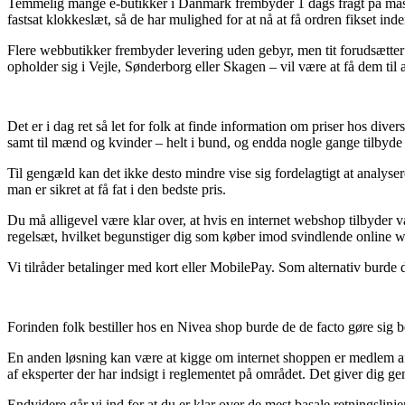
Temmelig mange e-butikker i Danmark frembyder 1 dags fragt på mass
fastsat klokkeslæt, så de har mulighed for at nå at få ordren fikset inden
Flere webbutikker frembyder levering uden gebyr, men tit forudsætter d
opholder sig i Vejle, Sønderborg eller Skagen – vil være at få dem til at
Det er i dag ret så let for folk at finde information om priser hos diver
samt til mænd og kvinder – helt i bund, og endda nogle gange tilbyde 
Til gengæld kan det ikke desto mindre vise sig fordelagtigt at analys
man er sikret at få fat i den bedste pris.
Du må alligevel være klar over, at hvis en internet webshop tilbyder va
regelsæt, hvilket begunstiger dig som køber imod svindlende online 
Vi tilråder betalinger med kort eller MobilePay. Som alternativ burde d
Forinden folk bestiller hos en Nivea shop burde de de facto gøre sig 
En anden løsning kan være at kigge om internet shoppen er medlem af e
af eksperter der har indsigt i reglementet på området. Det giver dig ge
Endvidere går vi ind for at du er klar over de mest basale retningslin