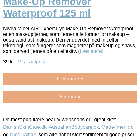
Make-Up Remover
Waterproof 125 ml
Nivea MicellAIR Expert Eye Make-Up Remover Waterproof
er en makeupfjerner, som fjerner alle former for makeup –
også vandfast makeup. Den er udviklet med micellar
teknologi, som fungerer som magneter på makeup og snavs,
som derved fjernes på en effektiv,
(Læs mere)
39
kr.
(Vis fragtpris)
Læs mere »
Køb nu »
De mest populære beauty-webshops er i øjeblikket
DanishSkinCare.dk
,
AustralianBodycare.dk
,
Made4men.dk
og
NiceHair.dk
, som alle har et stort sortiment til gode priser.