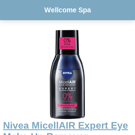
Wellcome Spa
Nivea MicellAIR Expert Eye