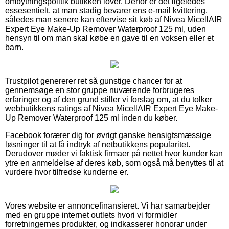
ombytningspolitik butikken lover. Derfor er det ligeledes
essesentielt, at man stadig bevarer ens e-mail kvittering,
således man senere kan eftervise sit køb af Nivea MicellAIR
Expert Eye Make-Up Remover Waterproof 125 ml, uden
hensyn til om man skal købe en gave til en voksen eller et
barn.
Trustpilot genererer ret så gunstige chancer for at
gennemsøge en stor gruppe nuværende forbrugeres
erfaringer og af den grund stiller vi forslag om, at du tolker
webbutikkens ratings af Nivea MicellAIR Expert Eye Make-
Up Remover Waterproof 125 ml inden du køber.
Facebook forærer dig for øvrigt ganske hensigtsmæssige
løsninger til at få indtryk af netbutikkens popularitet.
Derudover møder vi faktisk firmaer på nettet hvor kunder kan
ytre en anmeldelse af deres køb, som også må benyttes til at
vurdere hvor tilfredse kunderne er.
Vores website er annoncefinansieret. Vi har samarbejder
med en gruppe internet outlets hvori vi formidler
forretningernes produkter, og indkasserer honorar under