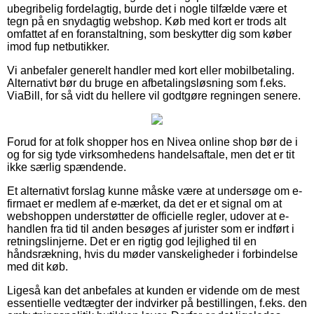
ubegribelig fordelagtig, burde det i nogle tilfælde være et
tegn på en snydagtig webshop. Køb med kort er trods alt
omfattet af en foranstaltning, som beskytter dig som køber
imod fup netbutikker.
Vi anbefaler generelt handler med kort eller mobilbetaling.
Alternativt bør du bruge en afbetalingsløsning som f.eks.
ViaBill, for så vidt du hellere vil godtgøre regningen senere.
Forud for at folk shopper hos en Nivea online shop bør de i
og for sig tyde virksomhedens handelsaftale, men det er tit
ikke særlig spændende.
Et alternativt forslag kunne måske være at undersøge om e-
firmaet er medlem af e-mærket, da det er et signal om at
webshoppen understøtter de officielle regler, udover at e-
handlen fra tid til anden besøges af jurister som er indført i
retningslinjerne. Det er en rigtig god lejlighed til en
håndsrækning, hvis du møder vanskeligheder i forbindelse
med dit køb.
Ligeså kan det anbefales at kunden er vidende om de mest
essentielle vedtægter der indvirker på bestillingen, f.eks. den