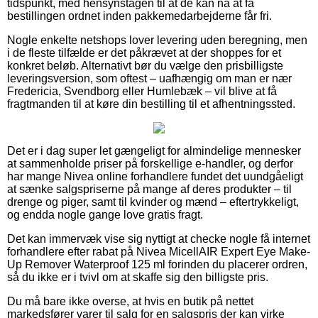
tidspunkt, med hensynstagen til at de kan nå at få
bestillingen ordnet inden pakkemedarbejderne får fri.
Nogle enkelte netshops lover levering uden beregning, men
i de fleste tilfælde er det påkrævet at der shoppes for et
konkret beløb. Alternativt bør du vælge den prisbilligste
leveringsversion, som oftest – uafhængig om man er nær
Fredericia, Svendborg eller Humlebæk – vil blive at få
fragtmanden til at køre din bestilling til et afhentningssted.
Det er i dag super let gængeligt for almindelige mennesker
at sammenholde priser på forskellige e-handler, og derfor
har mange Nivea online forhandlere fundet det uundgåeligt
at sænke salgspriserne på mange af deres produkter – til
drenge og piger, samt til kvinder og mænd – eftertrykkeligt,
og endda nogle gange love gratis fragt.
Det kan immervæk vise sig nyttigt at checke nogle få internet
forhandlere efter rabat på Nivea MicellAIR Expert Eye Make-
Up Remover Waterproof 125 ml forinden du placerer ordren,
så du ikke er i tvivl om at skaffe sig den billigste pris.
Du må bare ikke overse, at hvis en butik på nettet
markedsfører varer til salg for en salgspris der kan virke