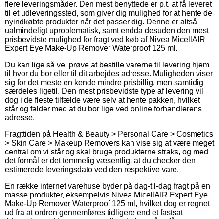
flere leveringsmåder. Den mest benyttede er p.t. at få leveret
til et udleveringssted, som giver dig mulighed for at hente de
nyindkøbte produkter når det passer dig. Denne er altså
ualmindeligt uproblematisk, samt endda desuden den mest
prisbevidste mulighed for fragt ved køb af Nivea MicellAIR
Expert Eye Make-Up Remover Waterproof 125 ml.
Du kan lige så vel prøve at bestille varerne til levering hjem
til hvor du bor eller til dit arbejdes adresse. Muligheden viser
sig for det meste en kende mindre prisbillig, men samtidig
særdeles ligetil. Den mest prisbevidste type af levering vil
dog i de fleste tilfælde være selv at hente pakken, hvilket
står og falder med at du bor lige ved online forhandlerens
adresse.
Fragttiden på Health & Beauty > Personal Care > Cosmetics
> Skin Care > Makeup Removers kan vise sig at være meget
central om vi står og skal bruge produkterne straks, og med
det formål er det temmelig væsentligt at du checker den
estimerede leveringsdato ved den respektive vare.
En række internet varehuse byder på dag-til-dag fragt på en
masse produkter, eksempelvis Nivea MicellAIR Expert Eye
Make-Up Remover Waterproof 125 ml, hvilket dog er regnet
ud fra at ordren gennemføres tidligere end et fastsat