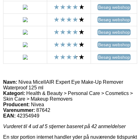
Besøg webshop
Besøg webshop
Besøg webshop
Besøg webshop
Besøg webshop
Navn:
Nivea MicellAIR Expert Eye Make-Up Remover
Waterproof 125 ml
Kategori:
Health & Beauty > Personal Care > Cosmetics >
Skin Care > Makeup Removers
Producent:
Nivea
Varenummer:
87642
EAN:
42354949
Vurderet til
4
ud af 5 stjerner baseret på
42
anmeldelser
En stor portion internet handler yder på nuværende tidspunkt