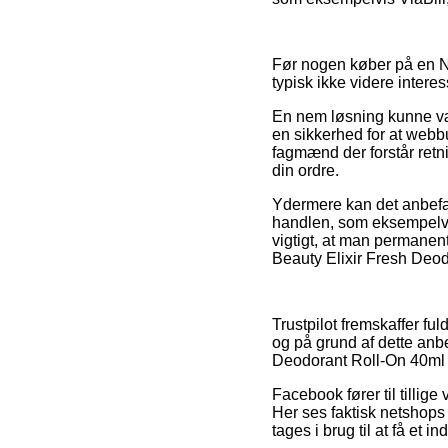
Før nogen køber på en NI
typisk ikke videre interes
En nem løsning kunne vær
en sikkerhed for at webbu
fagmænd der forstår retni
din ordre.
Ydermere kan det anbefa
handlen, som eksempelvis
vigtigt, at man permanen
Beauty Elixir Fresh Deodo
Trustpilot fremskaffer f
og på grund af dette anb
Deodorant Roll-On 40ml f
Facebook fører til tillig
Her ses faktisk netshop
tages i brug til at få et i