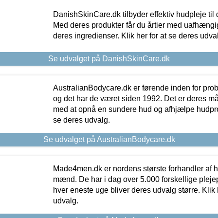
DanishSkinCare.dk tilbyder effektiv hudpleje til
Med deres produkter får du årtier med uafhængi
deres ingredienser. Klik her for at se deres udva
Se udvalget på DanishSkinCare.dk
AustralianBodycare.dk er førende inden for pr
og det har de været siden 1992. Det er deres m
med at opnå en sundere hud og afhjælpe hudprob
se deres udvalg.
Se udvalget på AustralianBodycare.dk
Made4men.dk er nordens største forhandler af hu
mænd. De har i dag over 5.000 forskellige pleje
hver eneste uge bliver deres udvalg større. Klik 
udvalg.