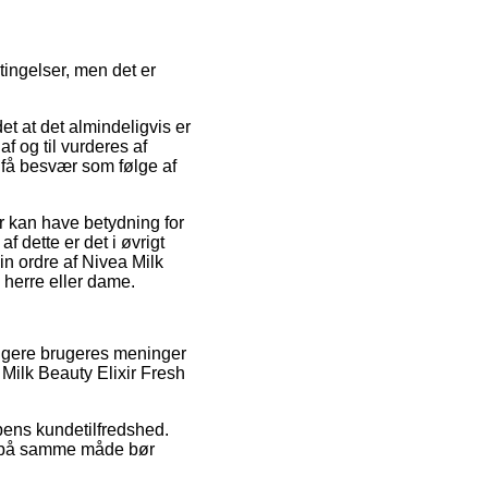
ingelser, men det er
t at det almindeligvis er
f og til vurderes af
e få besvær som følge af
 kan have betydning for
 dette er det i øvrigt
in ordre af Nivea Milk
 herre eller dame.
ligere brugeres meninger
Milk Beauty Elixir Fresh
ppens kundetilfredshed.
om på samme måde bør