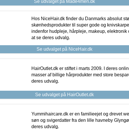
Se udvalget på Made4men.dk
Hos NiceHair.dk finder du Danmarks absolut stø
skønhedsprodukter til super gode og knivskarpe 
indenfor hudpleje, hårpleje, makeup, elektronik 
at se deres udvalg.
Se udvalget på NiceHair.dk
HairOutlet.dk er stiftet i marts 2009. I deres onl
masser af billige hårprodukter med store besparel
deres udvalg.
Se udvalget på HairOutlet.dk
Yummihaircare.dk er en familieejet og drevet we
søn og svigerdatter fra den lille havneby Glyngøre
deres udvalg.