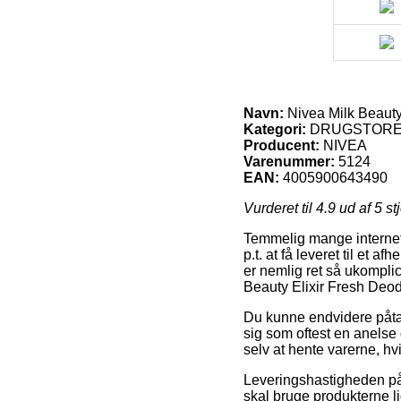
Navn:
Nivea Milk Beauty
Kategori:
DRUGSTORE,
Producent:
NIVEA
Varenummer:
5124
EAN:
4005900643490
Vurderet til
4.9
ud af 5 st
Temmelig mange internet 
p.t. at få leveret til et 
er nemlig ret så ukomplic
Beauty Elixir Fresh Deo
Du kunne endvidere påtænke
sig som oftest en anelse 
selv at hente varerne, hv
Leveringshastigheden p
skal bruge produkterne li