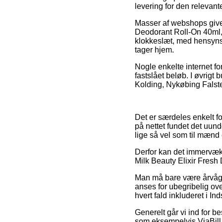
levering for den relevant
Masser af webshops giver
Deodorant Roll-On 40ml, 
klokkeslæt, med hensynst
tager hjem.
Nogle enkelte internet fo
fastslået beløb. I øvrigt 
Kolding, Nykøbing Falster
Det er særdeles enkelt fo
på nettet fundet det uund
lige så vel som til mænd
Derfor kan det immervæk 
Milk Beauty Elixir Fresh 
Man må bare være årvågen
anses for ubegribelig ove
hvert fald inkluderet i I
Generelt går vi ind for be
som eksempelvis ViaBill,