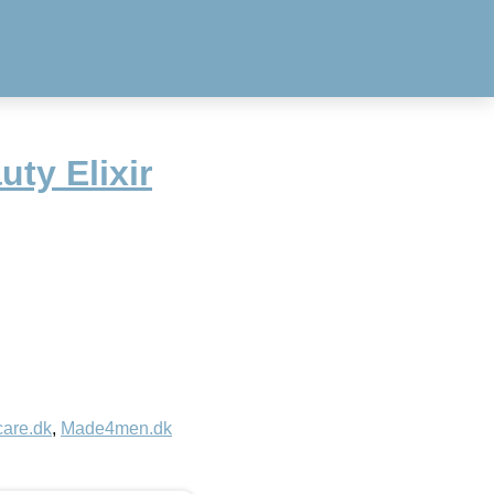
uty Elixir
care.dk
,
Made4men.dk