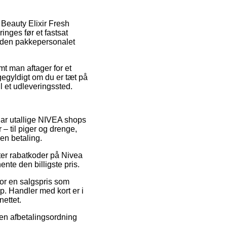
 Beauty Elixir Fresh
nges før et fastsat
inden pakkepersonalet
mt man aftager for et
ligegyldigt om du er tæt på
il et udleveringssted.
k har utallige NIVEA shops
– til piger og drenge,
en betaling.
ter rabatkoder på Nivea
ente den billigste pris.
or en salgspris som
p. Handler med kort er i
nettet.
e en afbetalingsordning