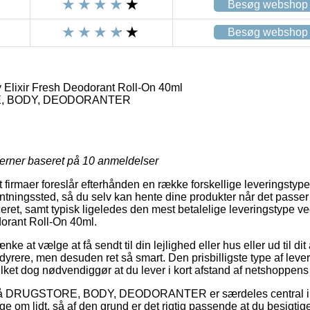
Besøg webshop
Besøg webshop
 Elixir Fresh Deodorant Roll-On 40ml
 BODY, DEODORANTER
jerner baseret på
10
anmeldelser
firmaer foreslår efterhånden en række forskellige leveringstyp
afhentningssted, så du selv kan hente dine produkter når det passe
eret, samt typisk ligeledes den mest betalelige leveringstype v
dorant Roll-On 40ml.
 at vælge at få sendt til din lejlighed eller hus eller ud til dit
dyrere, men desuden ret så smart. Den prisbilligste type af lever
ilket dog nødvendiggør at du lever i kort afstand af netshoppens 
å DRUGSTORE, BODY, DEODORANTER er særdeles central i til
ge om lidt, så af den grund er det rigtig passende at du besigtige