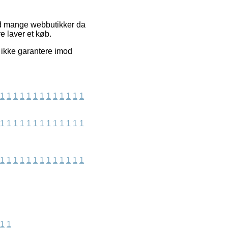
med mange webbutikker da
e laver et køb.
 ikke garantere imod
1
1
1
1
1
1
1
1
1
1
1
1
1
1
1
1
1
1
1
1
1
1
1
1
1
1
1
1
1
1
1
1
1
1
1
1
1
1
1
1
1