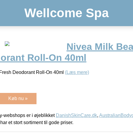
Wellcome Spa
Nivea Milk Bea
orant Roll-On 40ml
r Fresh Deodorant Roll-On 40ml
(Læs mere)
Køb nu »
-webshops er i øjeblikket
DanishSkinCare.dk
,
AustralianBody
har et stort sortiment til gode priser.