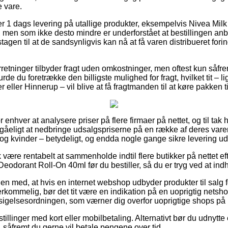
e vare.
 1 dags levering på utallige produkter, eksempelvis Nivea Milk
men som ikke desto mindre er underforstået at bestillingen anbri
agen til at de sandsynligvis kan nå at få varen distribueret for
rretninger tilbyder fragt uden omkostninger, men oftest kun såfre
burde du foretrække den billigste mulighed for fragt, hvilket tit – 
 eller Hinnerup – vil blive at få fragtmanden til at køre pakken t
r enhver at analysere priser på flere firmaer på nettet, og til ta
gåeligt at nedbringe udsalgspriserne på en række af deres varer 
 og kvinder – betydeligt, og endda nogle gange sikre levering ud
være rentabelt at sammenholde indtil flere butikker på nettet ef
Deodorant Roll-On 40ml før du bestiller, så du er tryg ved at indh
 med, at hvis en internet webshop udbyder produkter til salg f
rkommelig, bør det tit være en indikation på en uoprigtig netsho
ndsigelsesordningen, som værner dig overfor uoprigtige shops på 
stillinger med kort eller mobilbetaling. Alternativt bør du udnytt
 såfremt du gerne vil betale pengene over tid.