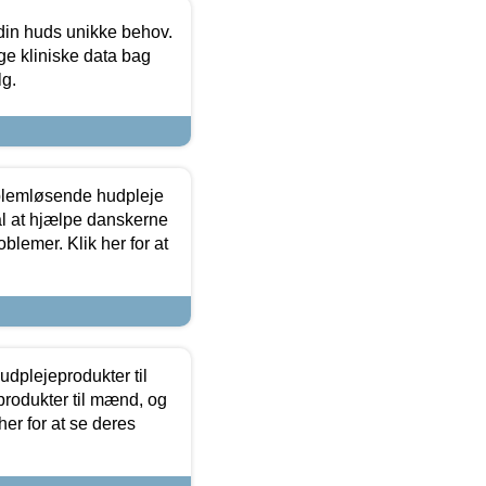
 din huds unikke behov.
ge kliniske data bag
lg.
oblemløsende hudpleje
ål at hjælpe danskerne
lemer. Klik her for at
dplejeprodukter til
produkter til mænd, og
her for at se deres