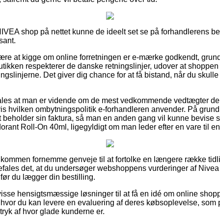
VEA shop på nettet kunne de ideelt set se på forhandlerens bet
sant.
e at kigge om online forretningen er e-mærke godkendt, grunde
tikken respekterer de danske retningslinjer, udover at shoppen a
ngslinjerne. Det giver dig chance for at få bistand, når du skull
les at man er vidende om de mest vedkommende vedtægter der
 hvilken ombytningspolitik e-forhandleren anvender. På grund af
t beholder sin faktura, så man en anden gang vil kunne bevise s
rant Roll-On 40ml, ligegyldigt om man leder efter en vare til en
uldkommen fornemme genveje til at fortolke en længere række tid
efales det, at du undersøger webshoppens vurderinger af Nivea 
ør du lægger din bestilling.
e visse hensigtsmæssige løsninger til at få en idé om online sho
s hvor du kan levere en evaluering af deres købsoplevelse, s
ndtryk af hvor glade kunderne er.