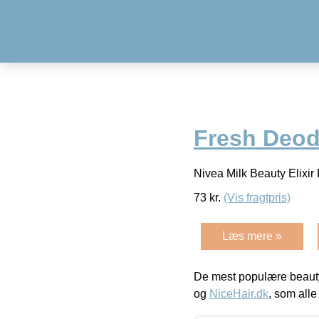
Fresh Deod
Nivea Milk Beauty Elixi
73
kr.
(Vis fragtpris)
Læs mere »
De mest populære beauty
og
NiceHair.dk
, som alle 