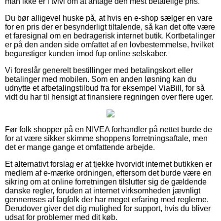
man ikke er i tvivl om at antage den mest betalelige pris.
Du bør alligevel huske på, at hvis en e-shop sælger en vare
for en pris der er besynderligt tiltalende, så kan det ofte være
et faresignal om en bedragerisk internet butik. Kortbetalinger
er på den anden side omfattet af en lovbestemmelse, hvilket
begunstiger kunden imod fup online selskaber.
Vi foreslår generelt bestillinger med betalingskort eller
betalinger med mobilen. Som en anden løsning kan du
udnytte et afbetalingstilbud fra for eksempel ViaBill, for så
vidt du har til hensigt at finansiere regningen over flere uger.
Før folk shopper på en NIVEA forhandler på nettet burde de
for at være sikker skimme shoppens forretningsaftale, men
det er mange gange et omfattende arbejde.
Et alternativt forslag er at tjekke hvorvidt internet butikken er
medlem af e-mærke ordningen, eftersom det burde være en
sikring om at online forretningen tilslutter sig de gældende
danske regler, foruden at internet virksomheden jævnligt
gennemses af fagfolk der har meget erfaring med reglerne.
Derudover giver det dig mulighed for support, hvis du bliver
udsat for problemer med dit køb.