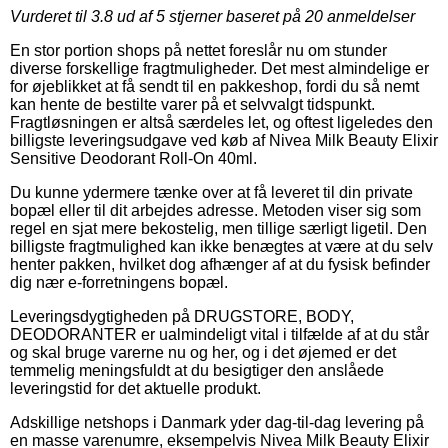
Vurderet til
3.8
ud af 5 stjerner baseret på
20
anmeldelser
En stor portion shops på nettet foreslår nu om stunder
diverse forskellige fragtmuligheder. Det mest almindelige er
for øjeblikket at få sendt til en pakkeshop, fordi du så nemt
kan hente de bestilte varer på et selvvalgt tidspunkt.
Fragtløsningen er altså særdeles let, og oftest ligeledes den
billigste leveringsudgave ved køb af Nivea Milk Beauty Elixir
Sensitive Deodorant Roll-On 40ml.
Du kunne ydermere tænke over at få leveret til din private
bopæl eller til dit arbejdes adresse. Metoden viser sig som
regel en sjat mere bekostelig, men tillige særligt ligetil. Den
billigste fragtmulighed kan ikke benægtes at være at du selv
henter pakken, hvilket dog afhænger af at du fysisk befinder
dig nær e-forretningens bopæl.
Leveringsdygtigheden på DRUGSTORE, BODY,
DEODORANTER er ualmindeligt vital i tilfælde af at du står
og skal bruge varerne nu og her, og i det øjemed er det
temmelig meningsfuldt at du besigtiger den anslåede
leveringstid for det aktuelle produkt.
Adskillige netshops i Danmark yder dag-til-dag levering på
en masse varenumre, eksempelvis Nivea Milk Beauty Elixir