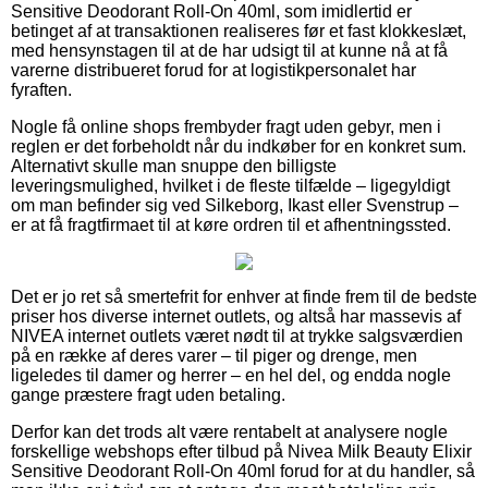
Sensitive Deodorant Roll-On 40ml, som imidlertid er
betinget af at transaktionen realiseres før et fast klokkeslæt,
med hensynstagen til at de har udsigt til at kunne nå at få
varerne distribueret forud for at logistikpersonalet har
fyraften.
Nogle få online shops frembyder fragt uden gebyr, men i
reglen er det forbeholdt når du indkøber for en konkret sum.
Alternativt skulle man snuppe den billigste
leveringsmulighed, hvilket i de fleste tilfælde – ligegyldigt
om man befinder sig ved Silkeborg, Ikast eller Svenstrup –
er at få fragtfirmaet til at køre ordren til et afhentningssted.
Det er jo ret så smertefrit for enhver at finde frem til de bedste
priser hos diverse internet outlets, og altså har massevis af
NIVEA internet outlets været nødt til at trykke salgsværdien
på en række af deres varer – til piger og drenge, men
ligeledes til damer og herrer – en hel del, og endda nogle
gange præstere fragt uden betaling.
Derfor kan det trods alt være rentabelt at analysere nogle
forskellige webshops efter tilbud på Nivea Milk Beauty Elixir
Sensitive Deodorant Roll-On 40ml forud for at du handler, så