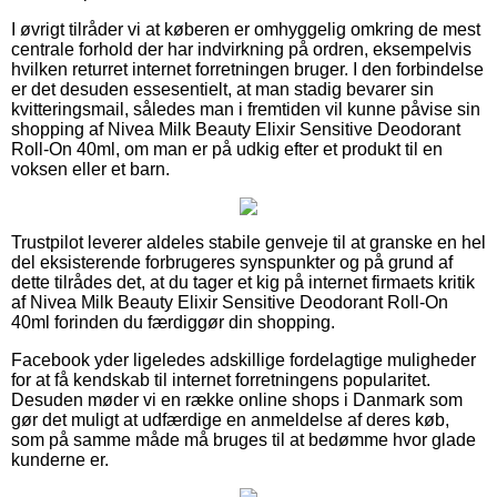
I øvrigt tilråder vi at køberen er omhyggelig omkring de mest
centrale forhold der har indvirkning på ordren, eksempelvis
hvilken returret internet forretningen bruger. I den forbindelse
er det desuden essesentielt, at man stadig bevarer sin
kvitteringsmail, således man i fremtiden vil kunne påvise sin
shopping af Nivea Milk Beauty Elixir Sensitive Deodorant
Roll-On 40ml, om man er på udkig efter et produkt til en
voksen eller et barn.
Trustpilot leverer aldeles stabile genveje til at granske en hel
del eksisterende forbrugeres synspunkter og på grund af
dette tilrådes det, at du tager et kig på internet firmaets kritik
af Nivea Milk Beauty Elixir Sensitive Deodorant Roll-On
40ml forinden du færdiggør din shopping.
Facebook yder ligeledes adskillige fordelagtige muligheder
for at få kendskab til internet forretningens popularitet.
Desuden møder vi en række online shops i Danmark som
gør det muligt at udfærdige en anmeldelse af deres køb,
som på samme måde må bruges til at bedømme hvor glade
kunderne er.