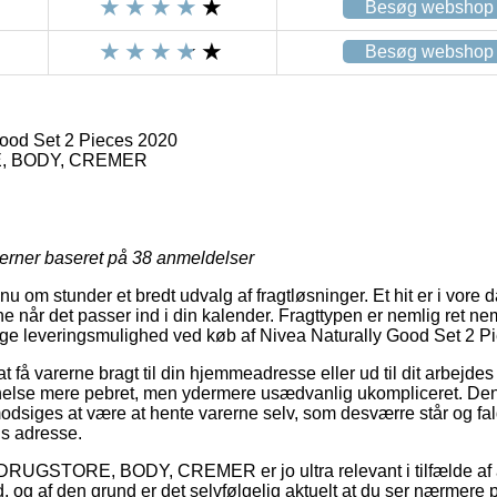
Besøg webshop
Besøg webshop
ood Set 2 Pieces 2020
 BODY, CREMER
jerner baseret på
38
anmeldelser
nu om stunder et bredt udvalg af fragtløsninger. Et hit er i vor
ne når det passer ind i din kalender. Fragttypen er nemlig ret 
ige leveringsmulighed ved køb af Nivea Naturally Good Set 2 P
at få varerne bragt til din hjemmeadresse eller ud til dit arbejde
anelse mere pebret, men ydermere usædvanlig ukompliceret. Den
odsiges at være at hente varerne selv, som desværre står og fa
ns adresse.
 DRUGSTORE, BODY, CREMER er jo ultra relevant i tilfælde af a
id, og af den grund er det selvfølgelig aktuelt at du ser nærmere 