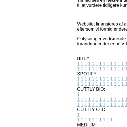
Tilmed ses en række inte
til at vurdere tidligere k
Websitet finansieres af 
eftersom vi formidler der
Oplysninger vedrørende v
forandringer der er udfør
BITLY:
1
1
1
1
1
1
1
1
1
1
1
1
1
1
1
1
1
1
1
1
1
1
1
1
1
1
SPOTIFY:
1
1
1
1
1
1
1
1
1
1
1
1
1
1
1
1
1
1
1
1
1
1
1
1
1
1
CUTTLY BIO:
1
1
1
1
1
1
1
1
1
1
1
1
1
1
1
1
1
1
1
1
1
1
1
1
1
1
1
CUTTLY OLD:
1
1
1
1
1
1
1
1
1
1
1
MEDIUM: