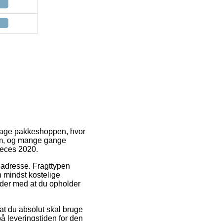
e dage pakkeshoppen, hvor
nem, og mange gange
ieces 2020.
s adresse. Fragttypen
 mindst kostelige
lder med at du opholder
t du absolut skal bruge
på leveringstiden for den