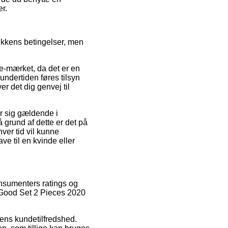
er.
ikkens betingelser, men
e-mærket, da det er en
undertiden føres tilsyn
 det dig genvej til
r sig gældende i
 grund af dette er det på
ver tid vil kunne
e til en kvinde eller
konsumenters ratings og
y Good Set 2 Pieces 2020
kens kundetilfredshed.