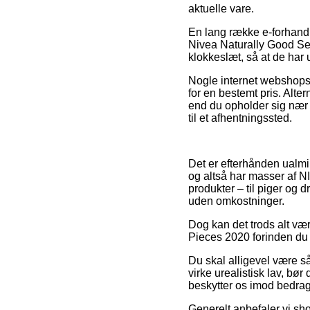
aktuelle vare.
En lang række e-forhandl
Nivea Naturally Good Set 
klokkeslæt, så at de har 
Nogle internet webshops 
for en bestemt pris. Alt
end du opholder sig nær T
til et afhentningssted.
Det er efterhånden ualmi
og altså har masser af NI
produkter – til piger og 
uden omkostninger.
Dog kan det trods alt væ
Pieces 2020 forinden du 
Du skal alligevel være så
virke urealistisk lav, bør
beskytter os imod bedrag
Generelt anbefaler vi sh