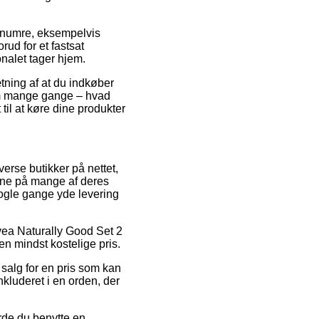
renumre, eksempelvis
ud for et fastsat
onalet tager hjem.
tning af at du indkøber
som mange gange – hvad
til at køre dine produkter
erse butikker på nettet,
erne på mange af deres
 nogle gange yde levering
ivea Naturally Good Set 2
n mindst kostelige pris.
l salg for en pris som kan
inkluderet i en orden, der
rde du benytte en