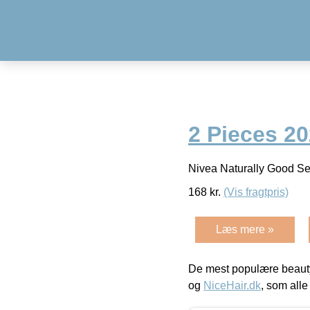
2 Pieces 2
Nivea Naturally Good S
168
kr.
(Vis fragtpris)
Læs mere »
De mest populære beauty
og
NiceHair.dk
, som alle 