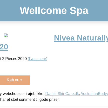
Wellcome Spa
Nivea Natural
020
et 2 Pieces 2020
(Læs mere)
Køb nu »
-webshops er i øjeblikket
DanishSkinCare.dk
,
AustralianBody
har et stort sortiment til gode priser.