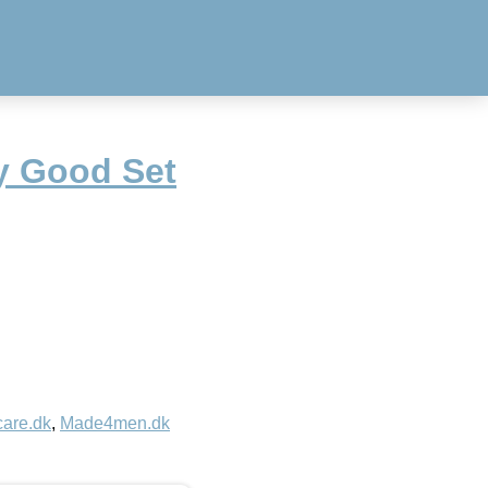
ly Good Set
care.dk
,
Made4men.dk