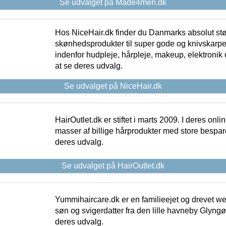
Se udvalget på Made4men.dk
Hos NiceHair.dk finder du Danmarks absolut stø
skønhedsprodukter til super gode og knivskarpe 
indenfor hudpleje, hårpleje, makeup, elektronik 
at se deres udvalg.
Se udvalget på NiceHair.dk
HairOutlet.dk er stiftet i marts 2009. I deres onl
masser af billige hårprodukter med store besparel
deres udvalg.
Se udvalget på HairOutlet.dk
Yummihaircare.dk er en familieejet og drevet we
søn og svigerdatter fra den lille havneby Glyngøre
deres udvalg.