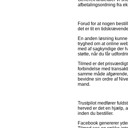
afbetalingsordning fra ek
Forud for at nogen besti
det er tit en tidskrævend
En anden løsning kunne m
tryghed om at online web
med af sagkyndige der ha
støtte, når du får udford
Tilmed er det prisværdi
forbindelse med transakti
samme måde afgørende, at
bevidne sin ordre af Niv
mand.
Trustpilot medfører fulds
herved er det en hjælp, 
inden du bestiller.
Facebook genererer yderme