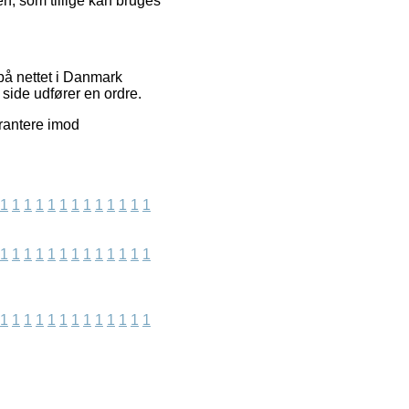
n, som tillige kan bruges
på nettet i Danmark
 side udfører en ordre.
arantere imod
1
1
1
1
1
1
1
1
1
1
1
1
1
1
1
1
1
1
1
1
1
1
1
1
1
1
1
1
1
1
1
1
1
1
1
1
1
1
1