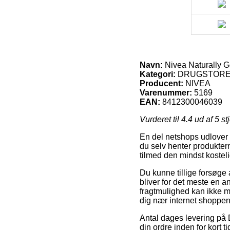
Navn:
Nivea Naturally G
Kategori:
DRUGSTORE,
Producent:
NIVEA
Varenummer:
5169
EAN:
8412300046039
Vurderet til
4.4
ud af 5 st
En del netshops udlover 
du selv henter produkter
tilmed den mindst kostel
Du kunne tillige forsøge 
bliver for det meste en 
fragtmulighed kan ikke m
dig nær internet shoppe
Antal dages levering på
din ordre inden for kort t