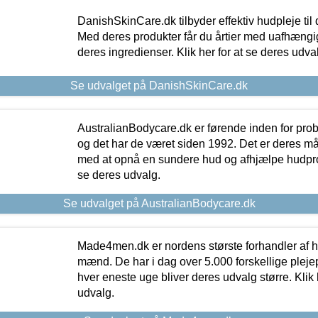
DanishSkinCare.dk tilbyder effektiv hudpleje til
Med deres produkter får du årtier med uafhængi
deres ingredienser. Klik her for at se deres udva
Se udvalget på DanishSkinCare.dk
AustralianBodycare.dk er førende inden for pr
og det har de været siden 1992. Det er deres m
med at opnå en sundere hud og afhjælpe hudprob
se deres udvalg.
Se udvalget på AustralianBodycare.dk
Made4men.dk er nordens største forhandler af hu
mænd. De har i dag over 5.000 forskellige pleje
hver eneste uge bliver deres udvalg større. Klik 
udvalg.