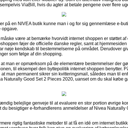
sempelvis ViaBill, hvis du agter at betale pengene over flere ug
ller på en NIVEA butik kunne man i og for sig gennemlæse e-but
e opgave.
åske være at bemærke hvorvidt internet shoppen er støttet af 
shoppen føjer de officielle danske regler, samt at hjemmesiden 
r nøje kendskab til bestemmelserne på området. Derudover giver
ringer som følge af din shopping.
gt at man er opmærksom på de elementære bestemmelser der gø
onen, til eksempel den byttepolitik internet shoppen benytter. På
 man permanent sikrer sin kvitteringsmail, således man til enh
ea Naturally Good Set 2 Pieces 2020, uanset om du skal købe gav
tændig belejlige genveje til at evaluere en stor portion øvrige 
at du besigtiger e-forhandlerens anmeldelser af Nivea Naturall
re rigtig fantastiske metoder til at få en idé om internet butik