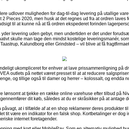
ere udlover muligheden for dag-til-dag levering på utallige va
2 Pieces 2020, men husk at det regnes ud fra at ordren laves for
udsigt til at kunne nå at få ordren ekspederet forinden lagerpers
yder levering uden gebyr, men undertiden er det under forudsæ
ernativt skulle man tage den mindst kostelige leveringsmanér, 
aastrup, Kalundborg eller Grindsted – vil blive at få fragtfirmaet 
ndeligt ukompliceret for enhver at lave prissammenligning på div
VEA outlets på nettet været presset til at at reducere salgspris
drenge, og tillige også til damer og herrer – kolossalt, og endda
re lønsomt at tjekke en række online varehuse efter tilbud på N
gennemfører dit køb, således at du er skråsikker på at antage de
 påvagt, at i tilfælde af at en shop reklamerer deres produkter ti
 det tit være en indikator for en falsk shop. Kortbetalinger er dog 
eriske internet foretagender.
opping med kort eller MobilePay. Som en alternativ mulighed bu