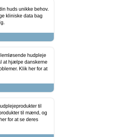
 din huds unikke behov.
ge kliniske data bag
lg.
oblemløsende hudpleje
ål at hjælpe danskerne
lemer. Klik her for at
dplejeprodukter til
produkter til mænd, og
her for at se deres