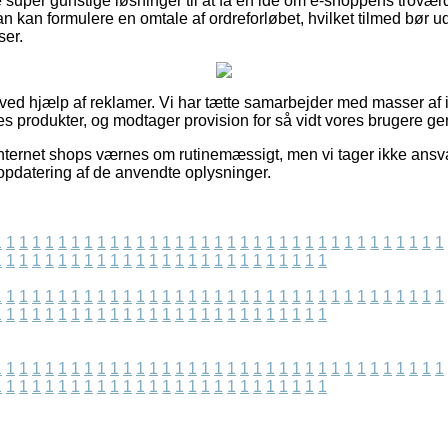
e super gunstige løsninger til at få en idé om e-shoppens troværd
 kan formulere en omtale af ordreforløbet, hvilket tilmed bør udn
ser.
 ved hjælp af reklamer. Vi har tætte samarbejder med masser af i
es produkter, og modtager provision for så vidt vores brugere g
nternet shops værnes om rutinemæssigt, men vi tager ikke ansvar
 opdatering af de anvendte oplysninger.
1
1
1
1
1
1
1
1
1
1
1
1
1
1
1
1
1
1
1
1
1
1
1
1
1
1
1
1
1
1
1
1
1
1
1
1
1
1
1
1
1
1
1
1
1
1
1
1
1
1
1
1
1
1
1
1
1
1
1
1
1
1
1
1
1
1
1
1
1
1
1
1
1
1
1
1
1
1
1
1
1
1
1
1
1
1
1
1
1
1
1
1
1
1
1
1
1
1
1
1
1
1
1
1
1
1
1
1
1
1
1
1
1
1
1
1
1
1
1
1
1
1
1
1
1
1
1
1
1
1
1
1
1
1
1
1
1
1
1
1
1
1
1
1
1
1
1
1
1
1
1
1
1
1
1
1
1
1
1
1
1
1
1
1
1
1
1
1
1
1
1
1
1
1
1
1
1
1
1
1
1
1
1