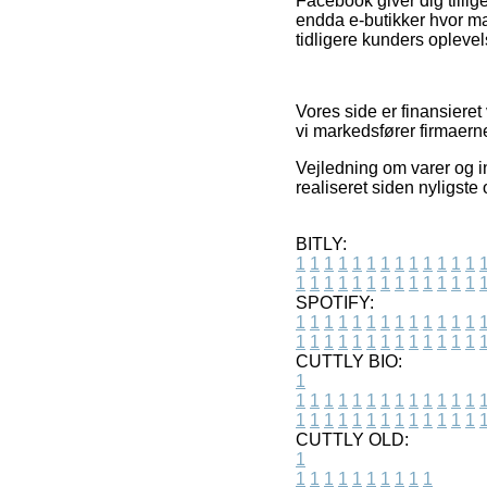
Facebook giver dig tillig
endda e-butikker hvor man
tidligere kunders oplevel
Vores side er finansieret
vi markedsfører firmaern
Vejledning om varer og i
realiseret siden nyligste
BITLY:
1
1
1
1
1
1
1
1
1
1
1
1
1
1
1
1
1
1
1
1
1
1
1
1
1
1
SPOTIFY:
1
1
1
1
1
1
1
1
1
1
1
1
1
1
1
1
1
1
1
1
1
1
1
1
1
1
CUTTLY BIO:
1
1
1
1
1
1
1
1
1
1
1
1
1
1
1
1
1
1
1
1
1
1
1
1
1
1
1
CUTTLY OLD:
1
1
1
1
1
1
1
1
1
1
1