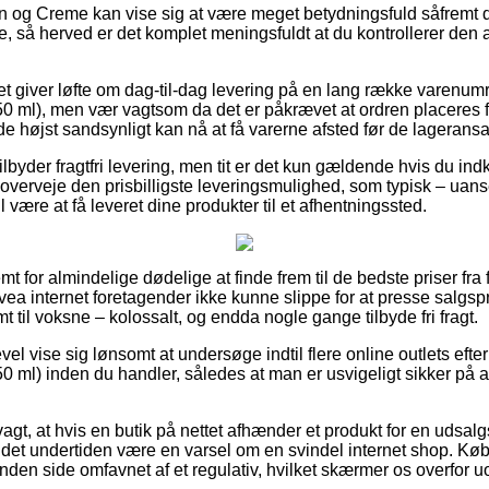
n og Creme kan vise sig at være meget betydningsfuld såfremt d
 så herved er det komplet meningsfuldt at du kontrollerer den a
et giver løfte om dag-til-dag levering på en lang række varenu
0 ml), men vær vagtsom da det er påkrævet at ordren placeres fø
e højst sandsynligt kan nå at få varerne afsted før de lageransat
ilbyder fragtfri levering, men tit er det kun gældende hvis du ind
overveje den prisbilligste leveringsmulighed, som typisk – uans
l være at få leveret dine produkter til et afhentningssted.
 for almindelige dødelige at finde frem til de bedste priser fra f
vea internet foretagender ikke kunne slippe for at presse salgs
mt til voksne – kolossalt, og endda nogle gange tilbyde fri fragt.
vel vise sig lønsomt at undersøge indtil flere online outlets efte
0 ml) inden du handler, således at man er usvigeligt sikker på 
t, at hvis en butik på nettet afhænder et produkt for en udsalgs
bør det undertiden være en varsel om en svindel internet shop. 
nden side omfavnet af et regulativ, hvilket skærmer os overfor u