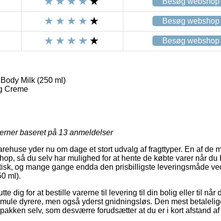
Besøg webshop
Besøg webshop
Besøg webshop
Body Milk (250 ml)
g Creme
jerner baseret på
13
anmeldelser
rehuse yder nu om dage et stort udvalg af fragttyper. En af de m
eshop, så du selv har mulighed for at hente de købte varer når du 
tisk, og mange gange endda den prisbilligste leveringsmåde ve
0 ml).
te dig for at bestille varerne til levering til din bolig eller til nå
 smule dyrere, men også yderst gnidningsløs. Den mest betalelige
pakken selv, som desværre forudsætter at du er i kort afstand af