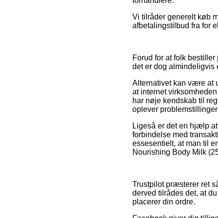
forhandlere.
Vi tilråder generelt køb 
afbetalingstilbud fra for
Forud for at folk bestill
det er dog almindeligvis 
Alternativet kan være at 
at internet virksomheden 
har nøje kendskab til re
oplever problemstillinger
Ligeså er det en hjælp at
forbindelse med transakti
essesentielt, at man til 
Nourishing Body Milk (250
Trustpilot præsterer ret
derved tilrådes det, at d
placerer din ordre.