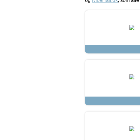
og
NiceHair.dk
, som alle 