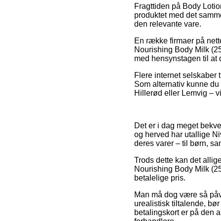
Fragttiden på Body Lotio
produktet med det samme,
den relevante vare.
En række firmaer på nett
Nourishing Body Milk (25
med hensynstagen til at d
Flere internet selskaber t
Som alternativ kunne du 
Hillerød eller Lemvig – vi
Det er i dag meget bekvemt
og herved har utallige Ni
deres varer – til børn, sa
Trods dette kan det allige
Nourishing Body Milk (25
betalelige pris.
Man må dog være så påvag
urealistisk tiltalende, 
betalingskort er på den a