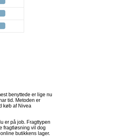
est benyttede er lige nu
har tid. Metoden er
d køb af Nivea
r du er på job. Fragttypen
 fragtløsning vil dog
 online butikkens lager.