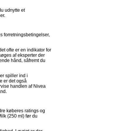
du udnytte et
er.
s forretningsbetingelser,
t ofte er en indikator for
rsøges af eksperter der
pende hånd, såfremt du
 spiller ind i
te er det også
ervise handlen af Nivea
and.
dre køberes ratings og
ilk (250 ml) før du