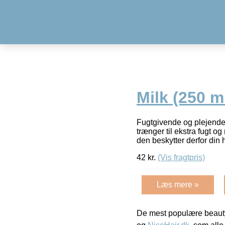
Milk (250 m
Fugtgivende og plejende l
trænger til ekstra fugt o
den beskytter derfor din
42
kr.
(Vis fragtpris)
Læs mere »
De mest populære beauty