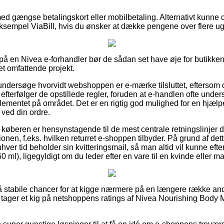
med gængse betalingskort eller mobilbetaling. Alternativt kunne 
 eksempel ViaBill, hvis du ønsker at dække pengene over flere ug
er på en Nivea e-forhandler bør de sådan set have øje for butikken
et omfattende projekt.
undersøge hvorvidt webshoppen er e-mærke tilsluttet, eftersom de
efterfølger de opstillede regler, foruden at e-handlen ofte unde
glementet på området. Det er en rigtig god mulighed for en hjæl
 ved din ordre.
 køberen er hensynstagende til de mest centrale retningslinjer der
onen, f.eks. hvilken returret e-shoppen tilbyder. På grund af det
enhver tid beholder sin kvitteringsmail, så man altid vil kunne eft
 ml), ligegyldigt om du leder efter en vare til en kvinde eller m
 så stabile chancer for at kigge nærmere på en længere række an
u tager et kig på netshoppens ratings af Nivea Nourishing Body M