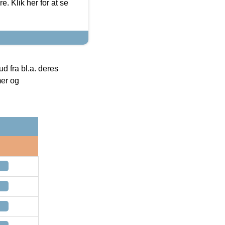
. Klik her for at se
 fra bl.a. deres
mer og