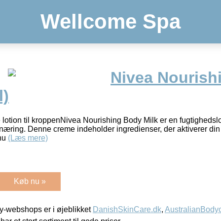
Wellcome Spa
Nivea Nourish
l)
otion til kroppenNivea Nourishing Body Milk er en fugtighedsloti
g næring. Denne creme indeholder ingredienser, der aktiverer din 
 hu
(Læs mere)
Køb nu »
-webshops er i øjeblikket
DanishSkinCare.dk
,
AustralianBody