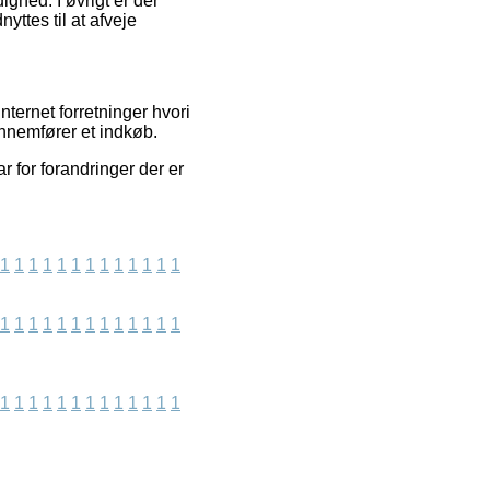
ighed. I øvrigt er der
yttes til at afveje
nternet forretninger hvori
ennemfører et indkøb.
 for forandringer der er
1
1
1
1
1
1
1
1
1
1
1
1
1
1
1
1
1
1
1
1
1
1
1
1
1
1
1
1
1
1
1
1
1
1
1
1
1
1
1