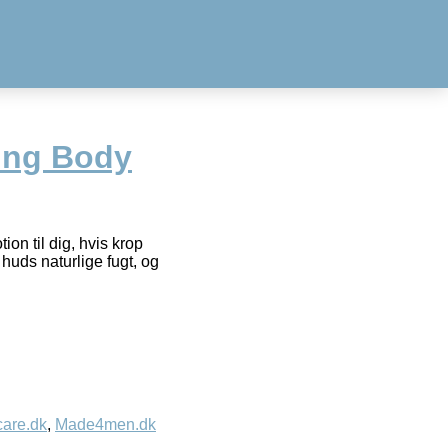
ing Body
on til dig, hvis krop
huds naturlige fugt, og
care.dk
,
Made4men.dk