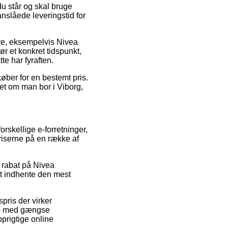
u står og skal bruge
nslåede leveringstid for
mre, eksempelvis Nivea
r et konkret tidspunkt,
te har fyraften.
køber for en bestemt pris.
et om man bor i Viborg,
orskellige e-forretninger,
priserne på en række af
r rabat på Nivea
at indhente den mest
pris der virker
Køb med gængse
oprigtige online