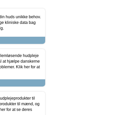
 din huds unikke behov.
ge kliniske data bag
lg.
oblemløsende hudpleje
ål at hjælpe danskerne
lemer. Klik her for at
dplejeprodukter til
produkter til mænd, og
her for at se deres