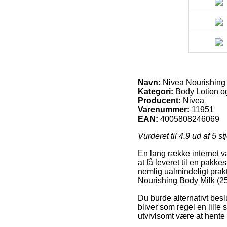
Navn:
Nivea Nourishing 
Kategori:
Body Lotion o
Producent:
Nivea
Varenummer:
11951
EAN:
4005808246069
Vurderet til
4.9
ud af 5 st
En lang række internet va
at få leveret til en pakk
nemlig ualmindeligt prak
Nourishing Body Milk (25
Du burde alternativt beslut
bliver som regel en lille
utvivlsomt være at hente 