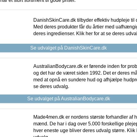
har et stort sortiment til gode priser.
DanishSkinCare.dk tilbyder effektiv hudpleje til
Med deres produkter får du årtier med uafhængi
deres ingredienser. Klik her for at se deres udva
Se udvalget på DanishSkinCare.dk
AustralianBodycare.dk er førende inden for pr
og det har de været siden 1992. Det er deres m
med at opnå en sundere hud og afhjælpe hudprob
se deres udvalg.
Se udvalget på AustralianBodycare.dk
Made4men.dk er nordens største forhandler af hu
mænd. De har i dag over 5.000 forskellige pleje
hver eneste uge bliver deres udvalg større. Klik 