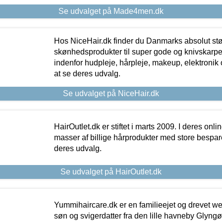
Se udvalget på Made4men.dk
Hos NiceHair.dk finder du Danmarks absolut stø
skønhedsprodukter til super gode og knivskarpe 
indenfor hudpleje, hårpleje, makeup, elektronik 
at se deres udvalg.
Se udvalget på NiceHair.dk
HairOutlet.dk er stiftet i marts 2009. I deres onl
masser af billige hårprodukter med store besparel
deres udvalg.
Se udvalget på HairOutlet.dk
Yummihaircare.dk er en familieejet og drevet we
søn og svigerdatter fra den lille havneby Glyngøre