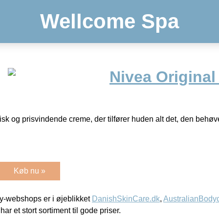
Wellcome Spa
Nivea Original
sk og prisvindende creme, der tilfører huden alt det, den behøve
Køb nu »
-webshops er i øjeblikket
DanishSkinCare.dk
,
AustralianBody
har et stort sortiment til gode priser.