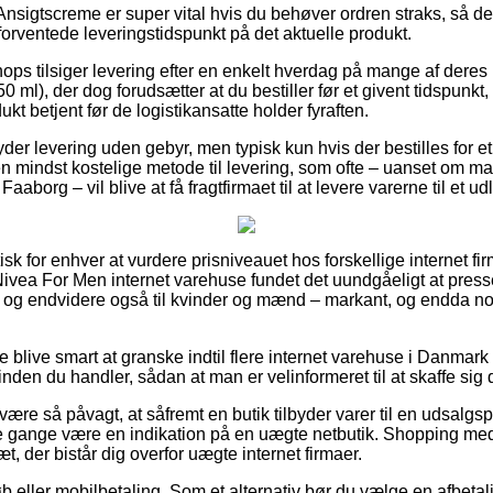
nsigtscreme er super vital hvis du behøver ordren straks, så de
t forventede leveringstidspunkt på det aktuelle produkt.
ps tilsiger levering efter en enkelt hverdag på mange af deres
 ml), der dog forudsætter at du bestiller før et givent tidspunkt
dukt betjent før de logistikansatte holder fyraften.
r levering uden gebyr, men typisk kun hvis der bestilles for et 
 mindst kostelige metode til levering, som ofte – uanset om ma
Faaborg – vil blive at få fragtfirmaet til at levere varerne til et u
tisk for enhver at vurdere prisniveauet hos forskellige internet f
ivea For Men internet varehuse fundet det uundgåeligt at pres
er, og endvidere også til kvinder og mænd – markant, og endda 
 blive smart at granske indtil flere internet varehuse i Danmark 
nden du handler, sådan at man er velinformeret til at skaffe sig 
ære så påvagt, at såfremt en butik tilbyder varer til en udsalgs
e gange være en indikation på en uægte netbutik. Shopping med
æt, der bistår dig overfor uægte internet firmaer.
køb eller mobilbetaling. Som et alternativ bør du vælge en afbeta