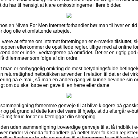
 du har til hensigt at klare omkostningerne i flere bidder.
r hos en Nivea For Men internet forhandler bør man til hver en tid
r dog ofte et omfattende arbejde.
ære at efterse om internet forretningen er e-mærke tilsluttet, 
shoppen efterkommer de opstillede regler, tillige med at online f
nd der er inde i vedtægterne på området. Det er en rigtig god ge
e få dilemmaer som følge af din ordre.
r at man er omhyggelig omkring de mest betydningsfulde betingels
returrettighed netbutikken anvender. I relation til det er det vir
ttering på e-mail, så man en anden gang vil kunne bevidne sin or
gt om du skal købe en gave til en herre eller dame.
n sammenligning fornemme genveje til at blive klogere på gan
g på grund af dette kan det være til hjælp, at du eftergår e-bu
0 ml) forud for at du færdiggør din shopping.
n uden sammenligning troværdige genveje til at få indblik i e
ver møder vi endda forhandlere på nettet hvor folk kan registrer