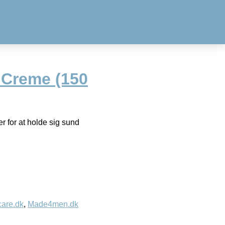
 Creme (150
r for at holde sig sund
care.dk
,
Made4men.dk