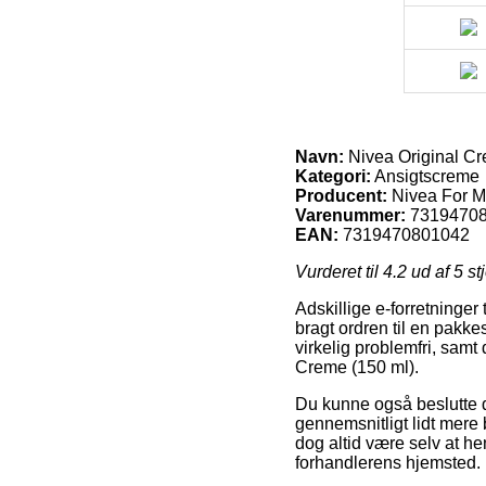
Navn:
Nivea Original Cr
Kategori:
Ansigtscreme
Producent:
Nivea For 
Varenummer:
7319470
EAN:
7319470801042
Vurderet til
4.2
ud af 5 st
Adskillige e-forretninger 
bragt ordren til en pakke
virkelig problemfri, samt
Creme (150 ml).
Du kunne også beslutte dig
gennemsnitligt lidt mere
dog altid være selv at he
forhandlerens hjemsted.