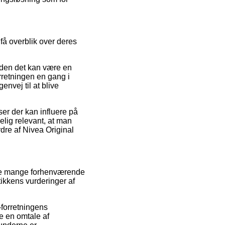
 få overblik over deres
siden det kan være en
orretningen en gang i
nvej til at blive
er der kan influere på
kelig relevant, at man
dre af Nivea Original
ske mange forhenværende
tikkens vurderinger af
-forretningens
e en omtale af