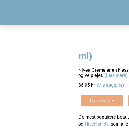
ml)
Nivea Creme er en klassi
og velplejet.
(Læs mere)
36.95
kr.
(Vis fragtpris)
Læs mere »
De mest populære beauty
og
NiceHair.dk
, som alle 