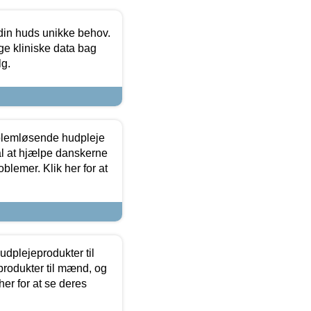
 din huds unikke behov.
ge kliniske data bag
lg.
oblemløsende hudpleje
ål at hjælpe danskerne
lemer. Klik her for at
dplejeprodukter til
produkter til mænd, og
her for at se deres