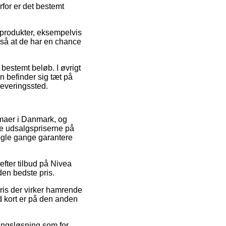
rfor er det bestemt
 produkter, eksempelvis
, så at de har en chance
bestemt beløb. I øvrigt
n befinder sig tæt på
dleveringssted.
irmaer i Danmark, og
se udsalgspriserne på
nogle gange garantere
efter tilbud på Nivea
den bedste pris.
pris der virker hamrende
 kort er på den anden
lingsløsning som for