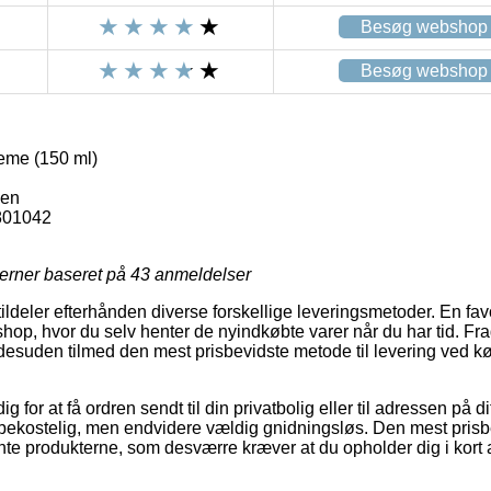
Besøg webshop
Besøg webshop
eme (150 ml)
Men
801042
jerner baseret på
43
anmeldelser
tildeler efterhånden diverse forskellige leveringsmetoder. En favo
shop, hvor du selv henter de nyindkøbte varer når du har tid. Fr
 desuden tilmed den mest prisbevidste metode til levering ved k
 for at få ordren sendt til din privatbolig eller til adressen på 
 bekostelig, men endvidere vældig gnidningsløs. Den mest prisbe
nte produkterne, som desværre kræver at du opholder dig i kort 