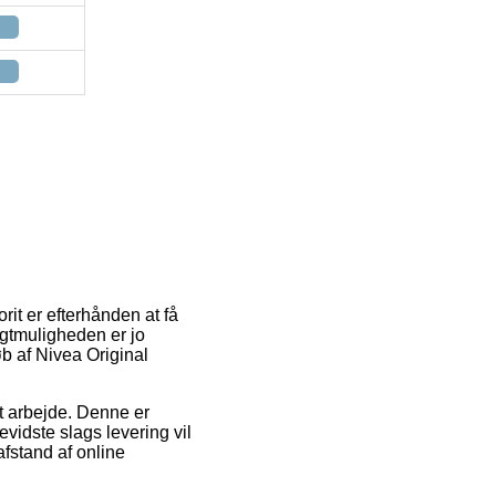
rit er efterhånden at få
agtmuligheden er jo
øb af Nivea Original
dit arbejde. Denne er
vidste slags levering vil
afstand af online