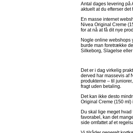
Antal dages levering på A
aktuelt at du efterser de
En masse internet websho
Nivea Original Creme (150
for at nå at få dit nye pro
Nogle online webshops yde
burde man foretrække den
Silkeborg, Slagelse eller 
Det er i dag virkelig prak
derved har massevis af N
produkterne – til junior
fragt uden betaling.
Det kan ikke desto mindre
Original Creme (150 ml) i
Du skal lige meget hvad v
favorabel, kan det mang
side omfattet af et regels
Vi tilråder generelt kort