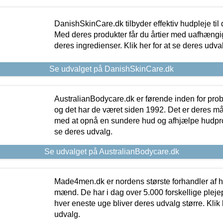
DanishSkinCare.dk tilbyder effektiv hudpleje til
Med deres produkter får du årtier med uafhængi
deres ingredienser. Klik her for at se deres udva
Se udvalget på DanishSkinCare.dk
AustralianBodycare.dk er førende inden for pr
og det har de været siden 1992. Det er deres m
med at opnå en sundere hud og afhjælpe hudprob
se deres udvalg.
Se udvalget på AustralianBodycare.dk
Made4men.dk er nordens største forhandler af hu
mænd. De har i dag over 5.000 forskellige pleje
hver eneste uge bliver deres udvalg større. Klik 
udvalg.