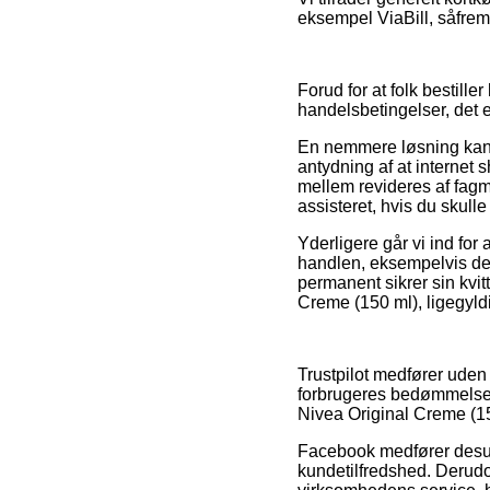
eksempel ViaBill, såfremt
Forud for at folk bestille
handelsbetingelser, det e
En nemmere løsning kan v
antydning af at internet 
mellem revideres af fagmæ
assisteret, hvis du skull
Yderligere går vi ind fo
handlen, eksempelvis den 
permanent sikrer sin kvi
Creme (150 ml), ligegyldi
Trustpilot medfører ude
forbrugeres bedømmelser o
Nivea Original Creme (15
Facebook medfører desude
kundetilfredshed. Derudo