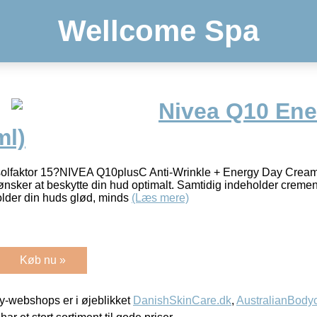
Wellcome Spa
Nivea Q10 Ene
ml)
olfaktor 15?NIVEA Q10plusC Anti-Wrinkle + Energy Day Cream 
r ønsker at beskytte din hud optimalt. Samtidig indeholder crem
older din huds glød, minds
(Læs mere)
Køb nu »
-webshops er i øjeblikket
DanishSkinCare.dk
,
AustralianBody