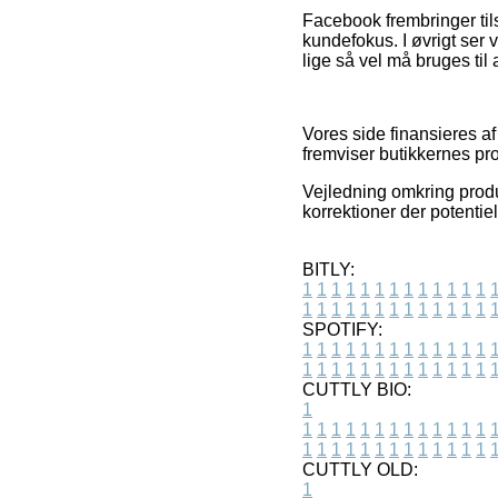
Facebook frembringer tils
kundefokus. I øvrigt ser
lige så vel må bruges til
Vores side finansieres af
fremviser butikkernes p
Vejledning omkring produk
korrektioner der potentiel
BITLY:
1
1
1
1
1
1
1
1
1
1
1
1
1
1
1
1
1
1
1
1
1
1
1
1
1
1
SPOTIFY:
1
1
1
1
1
1
1
1
1
1
1
1
1
1
1
1
1
1
1
1
1
1
1
1
1
1
CUTTLY BIO:
1
1
1
1
1
1
1
1
1
1
1
1
1
1
1
1
1
1
1
1
1
1
1
1
1
1
1
CUTTLY OLD:
1