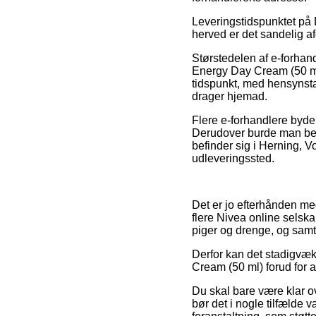
Leveringstidspunktet på 
herved er det sandelig a
Størstedelen af e-forha
Energy Day Cream (50 ml)
tidspunkt, med hensynstag
drager hjemad.
Flere e-forhandlere byde
Derudover burde man besl
befinder sig i Herning, Vor
udleveringssted.
Det er jo efterhånden meg
flere Nivea online selsk
piger og drenge, og samti
Derfor kan det stadigvæk
Cream (50 ml) forud for at
Du skal bare være klar ov
bør det i nogle tilfælde 