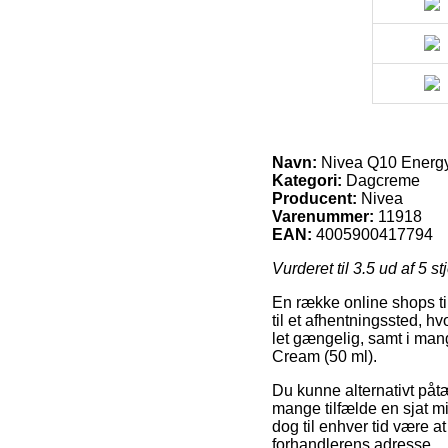
Navn:
Nivea Q10 Energy
Kategori:
Dagcreme
Producent:
Nivea
Varenummer:
11918
EAN:
4005900417794
Vurderet til
3.5
ud af 5 st
En række online shops ti
til et afhentningssted, h
let gængelig, samt i man
Cream (50 ml).
Du kunne alternativt påtæn
mange tilfælde en sjat m
dog til enhver tid være a
forhandlerens adresse.