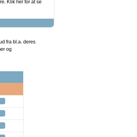
. Klik her for at se
 fra bl.a. deres
mer og