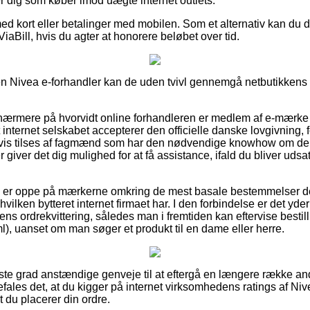
er dig som køber imod uægte internet outlets.
ed kort eller betalinger med mobilen. Som et alternativ kan du d
ViaBill, hvis du agter at honorere beløbet over tid.
 Nivea e-forhandler kan de uden tvivl gennemgå netbutikkens re
e nærmere på hvorvidt online forhandleren er medlem af e-mærke
 internet selskabet accepterer den officielle danske lovgivning, 
svis tilses af fagmænd som har den nødvendige knowhow om d
iver det dig mulighed for at få assistance, ifald du bliver udsa
du er oppe på mærkerne omkring de mest basale bestemmelser der 
ilken bytteret internet firmaet har. I den forbindelse er det yde
ns ordrekvittering, således man i fremtiden kan eftervise besti
, uanset om man søger et produkt til en dame eller herre.
jeste grad anstændige genveje til at eftergå en længere række an
befales det, at du kigger på internet virksomhedens ratings af 
t du placerer din ordre.