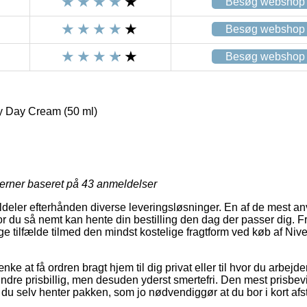
Besøg webshop
Besøg webshop
Besøg webshop
 Day Cream (50 ml)
jerner baseret på
43
anmeldelser
ldeler efterhånden diverse leveringsløsninger. En af de mest an
vor du så nemt kan hente din bestilling den dag der passer dig. F
ge tilfælde tilmed den mindst kostelige fragtform ved køb af N
ke at få ordren bragt hjem til dig privat eller til hvor du arbejde
indre prisbillig, men desuden yderst smertefri. Den mest prisbev
t du selv henter pakken, som jo nødvendiggør at du bor i kort afs