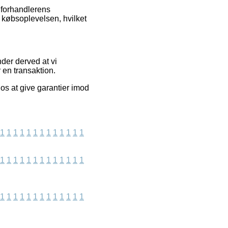
t forhandlerens
 købsoplevelsen, hvilket
nder derved at vi
en transaktion.
os at give garantier imod
1
1
1
1
1
1
1
1
1
1
1
1
1
1
1
1
1
1
1
1
1
1
1
1
1
1
1
1
1
1
1
1
1
1
1
1
1
1
1