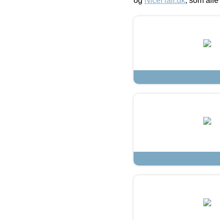
og
NiceHair.dk
, som alle 