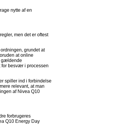
rage nytte af en
gler, men det er oftest
 ordningen, grundet at
foruden at online
e gældende
t for besvær i processen
spiller ind i forbindelse
rmere relevant, at man
llingen af Nivea Q10
dre forbrugeres
Nivea Q10 Energy Day