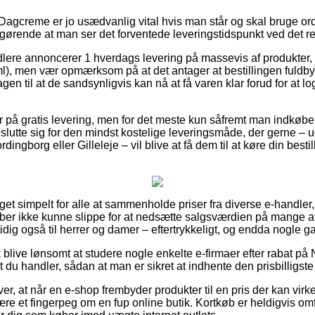
Dagcreme er jo usædvanlig vital hvis man står og skal bruge ord
fgørende at man ser det forventede leveringstidspunkt ved det r
ndlere annoncerer 1 hverdags levering på massevis af produkte
, men vær opmærksom på at det antager at bestillingen fuldbyrd
en til at de sandsynligvis kan nå at få varen klar forud for at 
r på gratis levering, men for det meste kun såfremt man indkøbe
utte sig for den mindst kostelige leveringsmåde, der gerne – 
dingborg eller Gilleleje – vil blive at få dem til at køre din bestilli
et simpelt for alle at sammenholde priser fra diverse e-handler,
aber ikke kunne slippe for at nedsætte salgsværdien på mange af 
dig også til herrer og damer – eftertrykkeligt, og endda nogle ga
 blive lønsomt at studere nogle enkelte e-firmaer efter rabat 
 du handler, sådan at man er sikret at indhente den prisbilligste 
er, at når en e-shop frembyder produkter til en pris der kan virk
være et fingerpeg om en fup online butik. Kortkøb er heldigvis om