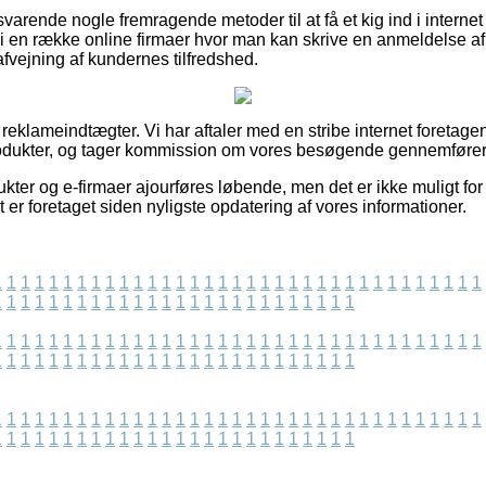
varende nogle fremragende metoder til at få et kig ind i interne
 vi en række online firmaer hvor man kan skrive en anmeldelse af
 afvejning af kundernes tilfredshed.
 reklameindtægter. Vi har aftaler med en stribe internet foretage
rodukter, og tager kommission om vores besøgende gennemfører 
ter og e-firmaer ajourføres løbende, men det er ikke muligt for 
t er foretaget siden nyligste opdatering af vores informationer.
1
1
1
1
1
1
1
1
1
1
1
1
1
1
1
1
1
1
1
1
1
1
1
1
1
1
1
1
1
1
1
1
1
1
1
1
1
1
1
1
1
1
1
1
1
1
1
1
1
1
1
1
1
1
1
1
1
1
1
1
1
1
1
1
1
1
1
1
1
1
1
1
1
1
1
1
1
1
1
1
1
1
1
1
1
1
1
1
1
1
1
1
1
1
1
1
1
1
1
1
1
1
1
1
1
1
1
1
1
1
1
1
1
1
1
1
1
1
1
1
1
1
1
1
1
1
1
1
1
1
1
1
1
1
1
1
1
1
1
1
1
1
1
1
1
1
1
1
1
1
1
1
1
1
1
1
1
1
1
1
1
1
1
1
1
1
1
1
1
1
1
1
1
1
1
1
1
1
1
1
1
1
1