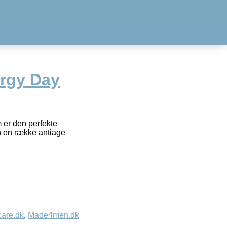
rgy Day
er den perfekte
en en række antiage
care.dk
,
Made4men.dk