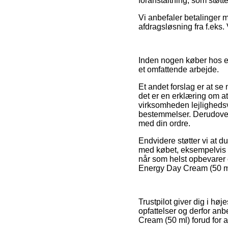
foranstaltning, som støtt
Vi anbefaler betalinger m
afdragsløsning fra f.eks. 
Inden nogen køber hos en
et omfattende arbejde.
Et andet forslag er at s
det er en erklæring om at
virksomheden lejlighed
bestemmelser. Derudover g
med din ordre.
Endvidere støtter vi at 
med købet, eksempelvis hv
når som helst opbevarer e
Energy Day Cream (50 ml)
Trustpilot giver dig i hø
opfattelser og derfor an
Cream (50 ml) forud for a