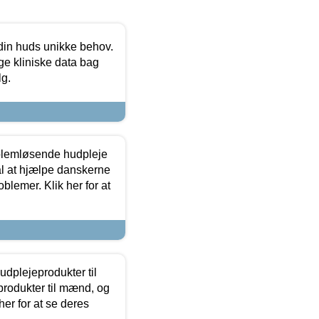
 din huds unikke behov.
ge kliniske data bag
lg.
oblemløsende hudpleje
ål at hjælpe danskerne
lemer. Klik her for at
dplejeprodukter til
produkter til mænd, og
her for at se deres