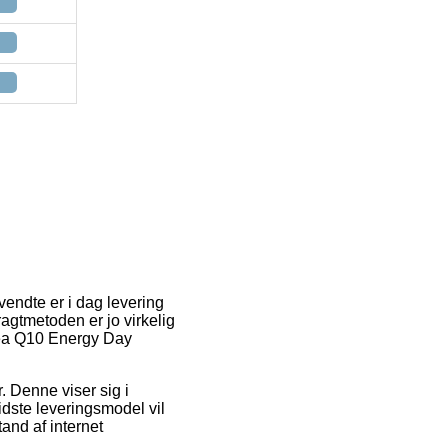
vendte er i dag levering
ragtmetoden er jo virkelig
ivea Q10 Energy Day
r. Denne viser sig i
idste leveringsmodel vil
tand af internet