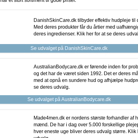
har et stort sortiment til gode priser.
DanishSkinCare.dk tilbyder effektiv hudpleje til
Med deres produkter får du årtier med uafhængi
deres ingredienser. Klik her for at se deres udva
Se udvalget på DanishSkinCare.dk
AustralianBodycare.dk er førende inden for pr
og det har de været siden 1992. Det er deres m
med at opnå en sundere hud og afhjælpe hudprob
se deres udvalg.
Se udvalget på AustralianBodycare.dk
Made4men.dk er nordens største forhandler af hu
mænd. De har i dag over 5.000 forskellige pleje
hver eneste uge bliver deres udvalg større. Klik 