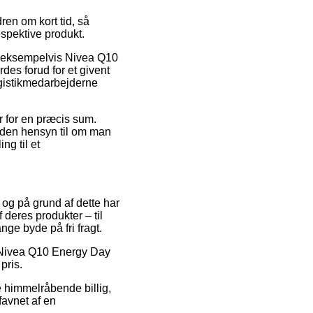
ren om kort tid, så
espektive produkt.
r, eksempelvis Nivea Q10
es forud for et givent
logistikmedarbejderne
r for en præcis sum.
uden hensyn til om man
ng til et
 og på grund af dette har
deres produkter – til
nge byde på fri fragt.
på Nivea Q10 Energy Day
pris.
e himmelråbende billig,
favnet af en