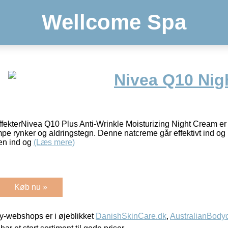
Wellcome Spa
Nivea Q10 Nigh
ekterNivea Q10 Plus Anti-Wrinkle Moisturizing Night Cream er 
mpe rynker og aldringstegn. Denne natcreme går effektivt ind o
en ind og
(Læs mere)
Køb nu »
-webshops er i øjeblikket
DanishSkinCare.dk
,
AustralianBody