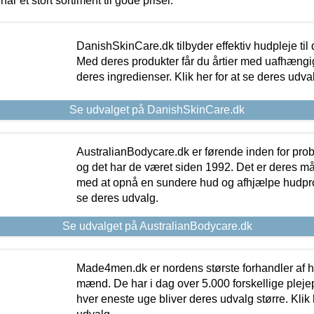
har et stort sortiment til gode priser.
DanishSkinCare.dk tilbyder effektiv hudpleje til
Med deres produkter får du årtier med uafhængi
deres ingredienser. Klik her for at se deres udva
Se udvalget på DanishSkinCare.dk
AustralianBodycare.dk er førende inden for pr
og det har de været siden 1992. Det er deres m
med at opnå en sundere hud og afhjælpe hudprob
se deres udvalg.
Se udvalget på AustralianBodycare.dk
Made4men.dk er nordens største forhandler af hu
mænd. De har i dag over 5.000 forskellige pleje
hver eneste uge bliver deres udvalg større. Klik 