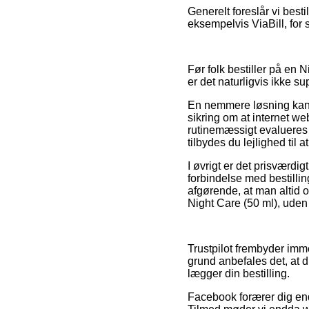
Generelt foreslår vi best
eksempelvis ViaBill, for 
Før folk bestiller på en 
er det naturligvis ikke 
En nemmere løsning kan d
sikring om at internet we
rutinemæssigt evalueres
tilbydes du lejlighed til 
I øvrigt er det prisværd
forbindelse med bestilling
afgørende, at man altid 
Night Care (50 ml), uden 
Trustpilot frembyder imm
grund anbefales det, at 
lægger din bestilling.
Facebook forærer dig endv