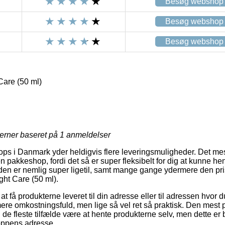
Besøg webshop
Besøg webshop
Besøg webshop
are (50 ml)
jerner baseret på
1
anmeldelser
 i Danmark yder heldigvis flere leveringsmuligheder. Det mest
n pakkeshop, fordi det så er super fleksibelt for dig at kunne he
toden er nemlig super ligetil, samt mange gange ydermere den pr
ht Care (50 ml).
få produkterne leveret til din adresse eller til adressen hvor d
t mere omkostningsfuld, men lige så vel ret så praktisk. Den mest 
 de fleste tilfælde være at hente produkterne selv, men dette er be
oppens adresse.