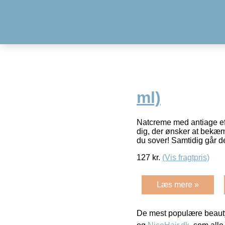
ml)
Natcreme med antiage eff
dig, der ønsker at bekæ
du sover! Samtidig går d
127
kr.
(Vis fragtpris)
Læs mere »
De mest populære beauty