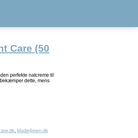
t Care (50
den perfekte natcreme til
g bekæmper dette, mens
care.dk
,
Made4men.dk