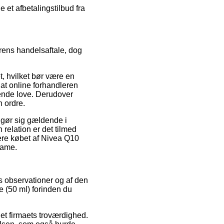
e et afbetalingstilbud fra
erens handelsaftale, dog
, hvilket bør være en
 at online forhandleren
ende love. Derudover
n ordre.
 gør sig gældende i
 relation er det tilmed
tere købet af Nivea Q10
dame.
s observationer og af den
e (50 ml) forinden du
net firmaets troværdighed.