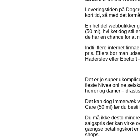
Leveringstiden på Dagcre
kort tid, så med det form
En hel del webbutikker g
(50 ml), hvilket dog stil
de har en chance for at n
Indtil flere internet firm
pris. Ellers bør man uds
Haderslev eller Ebeltoft – 
Det er jo super ukomplicer
fleste Nivea online selsk
herrer og damer – drastis
Det kan dog immervæk vise
Care (50 ml) før du bestil
Du må ikke desto mindre 
salgspris der kan virke o
gængse betalingskort er i
shops.