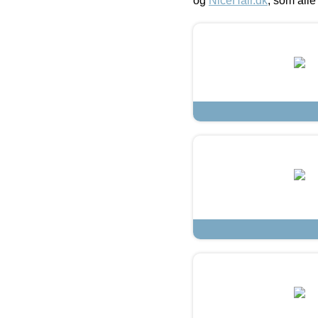
og
NiceHair.dk
, som alle 