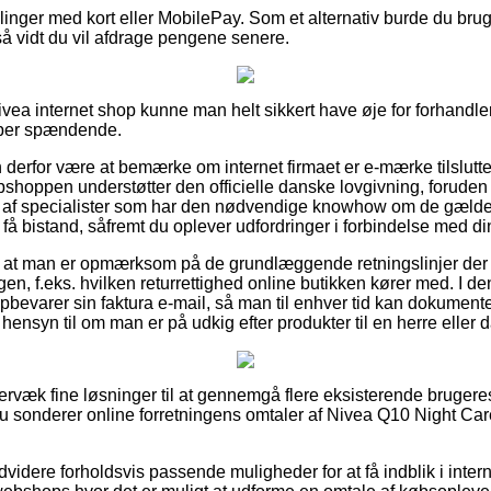
illinger med kort eller MobilePay. Som et alternativ burde du brug
så vidt du vil afdrage pengene senere.
Nivea internet shop kunne man helt sikkert have øje for forhandl
super spændende.
erfor være at bemærke om internet firmaet er e-mærke tilsluttet
bshoppen understøtter den officielle danske lovgivning, foruden
 af specialister som har den nødvendige knowhow om de gæld
at få bistand, såfremt du oplever udfordringer i forbindelse med di
igt at man er opmærksom på de grundlæggende retningslinjer der
en, f.eks. hvilken returrettighed online butikken kører med. I den
opbevarer sin faktura e-mail, så man til enhver tid kan dokumen
hensyn til om man er på udkig efter produkter til en herre eller 
ervæk fine løsninger til at gennemgå flere eksisterende brugere
du sonderer online forretningens omtaler af Nivea Q10 Night Car
idere forholdsvis passende muligheder for at få indblik i inter