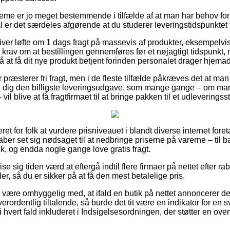
me er jo meget bestemmende i tilfælde af at man har behov for
ål er det særdeles afgørende at du studerer leveringstidspunktet 
iver løfte om 1 dags fragt på massevis af produkter, eksempelv
ler krav om at bestillingen gennemføres før et nøjagtigt tidspunkt
å at få dit nye produkt betjent forinden personalet drager hjemad
aer præsterer fri fragt, men i de fleste tilfælde påkræves det at ma
e dig den billigste leveringsudgave, som mange gange – om man
vil blive at få fragtfirmaet til at bringe pakken til et udleveringss
et for folk at vurdere prisniveauet i blandt diverse internet fore
aber set sig nødsaget til at nedbringe priserne på varerne – til b
k, og endda nogle gange love gratis fragt.
 sig tiden værd at eftergå indtil flere firmaer på nettet efter r
ler, så du er sikker på at få den mest betalelige pris.
være omhyggelig med, at ifald en butik på nettet annoncerer de
verordentlig tiltalende, så burde det tit være en indikator for e
 hvert fald inkluderet i Indsigelsesordningen, der støtter en ove