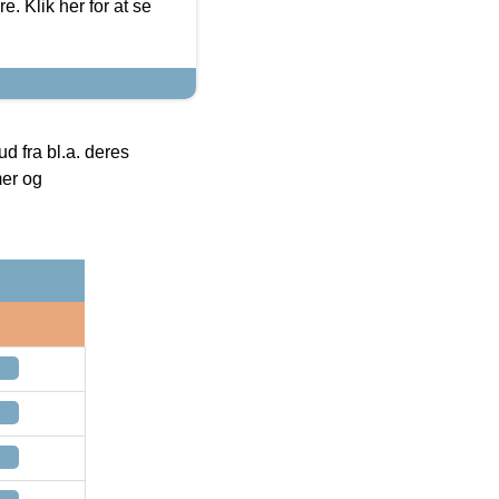
. Klik her for at se
 fra bl.a. deres
mer og