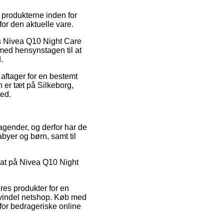
 produkterne inden for
for den aktuelle vare.
is Nivea Q10 Night Care
, med hensynstagen til at
.
n aftager for en bestemt
 er tæt på Silkeborg,
ted.
tagender, og derfor har de
abyer og børn, samt til
abat på Nivea Q10 Night
res produkter for en
n svindel netshop. Køb med
rfor bedrageriske online