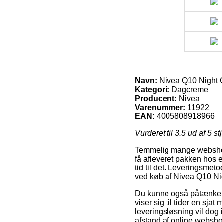
Navn:
Nivea Q10 Night C
Kategori:
Dagcreme
Producent:
Nivea
Varenummer:
11922
EAN:
4005808918966
Vurderet til
3.5
ud af 5 st
Temmelig mange webshops
få afleveret pakken hos e
tid til det. Leveringsme
ved køb af Nivea Q10 Nig
Du kunne også påtænke at 
viser sig til tider en sja
leveringsløsning vil dog i
afstand af online websh