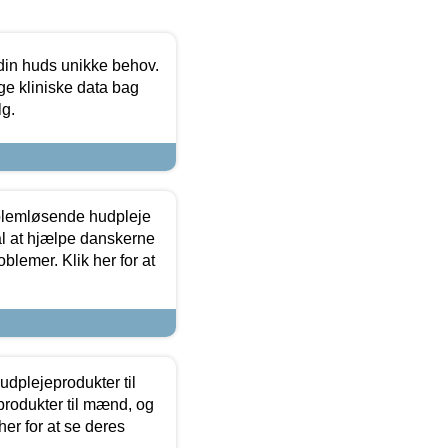
 din huds unikke behov.
ge kliniske data bag
lg.
oblemløsende hudpleje
ål at hjælpe danskerne
lemer. Klik her for at
dplejeprodukter til
produkter til mænd, og
her for at se deres