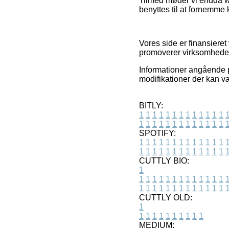
Tilmed møder vi endda w
benyttes til at fornemme 
Vores side er finansieret
promoverer virksomhedern
Informationer angående p
modifikationer der kan v
BITLY:
1
1
1
1
1
1
1
1
1
1
1
1
1
1
1
1
1
1
1
1
1
1
1
1
1
1
SPOTIFY:
1
1
1
1
1
1
1
1
1
1
1
1
1
1
1
1
1
1
1
1
1
1
1
1
1
1
CUTTLY BIO:
1
1
1
1
1
1
1
1
1
1
1
1
1
1
1
1
1
1
1
1
1
1
1
1
1
1
1
CUTTLY OLD:
1
1
1
1
1
1
1
1
1
1
1
MEDIUM: