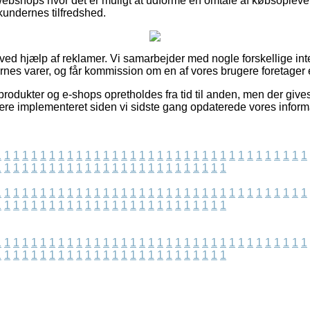
ebshops hvor det er muligt at udforme en omtale af købsoplev
kundernes tilfredshed.
 ved hjælp af reklamer. Vi samarbejder med nogle forskellige inte
es varer, og får kommission om en af vores brugere foretager 
rodukter og e-shops opretholdes fra tid til anden, men der give
ære implementeret siden vi sidste gang opdaterede vores inform
1
1
1
1
1
1
1
1
1
1
1
1
1
1
1
1
1
1
1
1
1
1
1
1
1
1
1
1
1
1
1
1
1
1
1
1
1
1
1
1
1
1
1
1
1
1
1
1
1
1
1
1
1
1
1
1
1
1
1
1
1
1
1
1
1
1
1
1
1
1
1
1
1
1
1
1
1
1
1
1
1
1
1
1
1
1
1
1
1
1
1
1
1
1
1
1
1
1
1
1
1
1
1
1
1
1
1
1
1
1
1
1
1
1
1
1
1
1
1
1
1
1
1
1
1
1
1
1
1
1
1
1
1
1
1
1
1
1
1
1
1
1
1
1
1
1
1
1
1
1
1
1
1
1
1
1
1
1
1
1
1
1
1
1
1
1
1
1
1
1
1
1
1
1
1
1
1
1
1
1
1
1
1