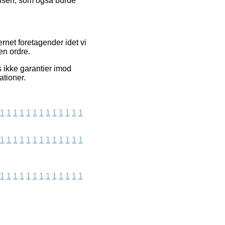
elsen, som også burde
rnet foretagender idet vi
en ordre.
s ikke garantier imod
ationer.
1
1
1
1
1
1
1
1
1
1
1
1
1
1
1
1
1
1
1
1
1
1
1
1
1
1
1
1
1
1
1
1
1
1
1
1
1
1
1