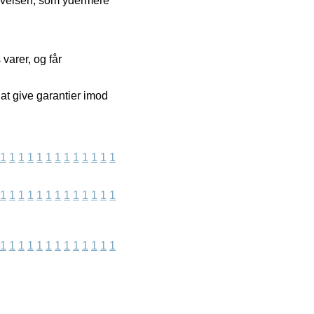
plevelsen, som ydermere
varer, og får
at give garantier imod
1
1
1
1
1
1
1
1
1
1
1
1
1
1
1
1
1
1
1
1
1
1
1
1
1
1
1
1
1
1
1
1
1
1
1
1
1
1
1