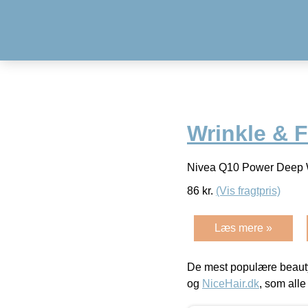
Wrinkle & 
Nivea Q10 Power Deep W
86
kr.
(Vis fragtpris)
Læs mere »
De mest populære beauty
og
NiceHair.dk
, som alle 