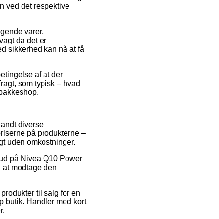
den ved det respektive
lgende varer,
agt da det er
ed sikkerhed kan nå at få
betingelse af at der
fragt, som typisk – hvad
n pakkeshop.
blandt diverse
spriserne på produkterne –
agt uden omkostninger.
ilbud på Nivea Q10 Power
på at modtage den
rodukter til salg for en
p butik. Handler med kort
r.