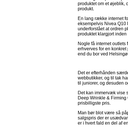
produktet om et øjeblik, o
produkt.
En lang række internet f
eksempelvis Nivea Q10 P
underforstået at ordren p
produktet klargjort inde
Nogle få internet outlets 
erhverves for en konkret 
end du bor ved Helsingør, 
Det er efterhånden særdel
webbutikker, og til tak h
til juniorer, og desuden
Det kan immervæk vise si
Deep Wrinkle & Firming C
prisbilligste pris.
Man bør blot være så påpa
salgspris der er usædvan
er i hvert fald en del af