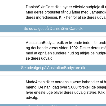
DanishSkinCare.dk tilbyder effektiv hudpleje til
Med deres produkter får du årtier med uafhængi
deres ingredienser. Klik her for at se deres udva
Se udvalget på DanishSkinCare.dk
AustralianBodycare.dk er førende inden for pr
og det har de været siden 1992. Det er deres m
med at opnå en sundere hud og afhjælpe hudprob
se deres udvalg.
Se udvalget på AustralianBodycare.dk
Made4men.dk er nordens største forhandler af hu
mænd. De har i dag over 5.000 forskellige pleje
hver eneste uge bliver deres udvalg større. Klik 
udvalg.