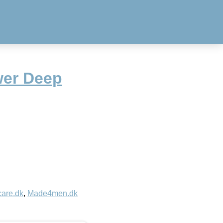
wer Deep
care.dk
,
Made4men.dk