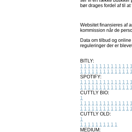
ser vi en række butikker 
bør drages fordel af til a
Websitet finansieres af a
kommission når de person
Data om tilbud og online
reguleringer der er bleve
BITLY:
1
1
1
1
1
1
1
1
1
1
1
1
1
1
1
1
1
1
1
1
1
1
1
1
1
1
SPOTIFY:
1
1
1
1
1
1
1
1
1
1
1
1
1
1
1
1
1
1
1
1
1
1
1
1
1
1
CUTTLY BIO:
1
1
1
1
1
1
1
1
1
1
1
1
1
1
1
1
1
1
1
1
1
1
1
1
1
1
1
CUTTLY OLD:
1
1
1
1
1
1
1
1
1
1
1
MEDIUM: