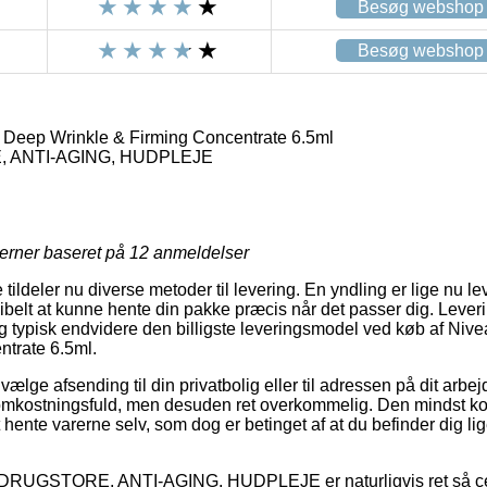
Besøg webshop
Besøg webshop
Deep Wrinkle & Firming Concentrate 6.5ml
 ANTI-AGING, HUDPLEJE
jerner baseret på
12
anmeldelser
 tildeler nu diverse metoder til levering. En yndling er lige nu l
ksibelt at kunne hente din pakke præcis når det passer dig. Lever
og typisk endvidere den billigste leveringsmodel ved køb af N
ntrate 6.5ml.
vælge afsending til din privatbolig eller til adressen på dit arbe
mkostningsfuld, men desuden ret overkommelig. Den mindst kost
hente varerne selv, som dog er betinget af at du befinder dig lig
å DRUGSTORE, ANTI-AGING, HUDPLEJE er naturligvis ret så ce