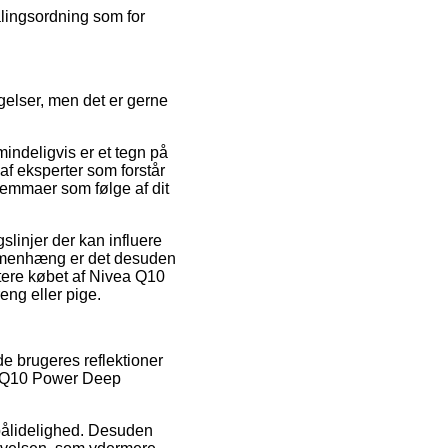
alingsordning som for
elser, men det er gerne
indeligvis er et tegn på
af eksperter som forstår
ilemmaer som følge af dit
linjer der kan influere
ammenhæng er det desuden
tere købet af Nivea Q10
ng eller pige.
e brugeres reflektioner
vea Q10 Power Deep
s pålidelighed. Desuden