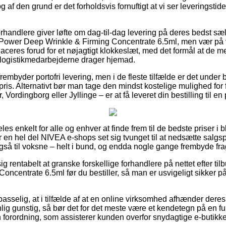
g af den grund er det forholdsvis fornuftigt at vi ser leveringsti
orhandlere giver løfte om dag-til-dag levering på deres bedst sæ
ower Deep Wrinkle & Firming Concentrate 6.5ml, men vær på v
laceres forud for et nøjagtigt klokkeslæt, med det formål at de m
n logistikmedarbejderne drager hjemad.
frembyder portofri levering, men i de fleste tilfælde er det under 
pris. Alternativt bør man tage den mindst kostelige mulighed for 
Vordingborg eller Jyllinge – er at få leveret din bestilling til e
es enkelt for alle og enhver at finde frem til de bedste priser i 
ar en hel del NIVEA e-shops set sig tvunget til at nedsætte salg
 også til voksne – helt i bund, og endda nogle gange frembyde fr
g rentabelt at granske forskellige forhandlere på nettet efter t
oncentrate 6.5ml før du bestiller, så man er usvigeligt sikker 
sselig, at i tilfælde af at en online virksomhed afhænder deres p
lig gunstig, så bør det for det meste være et kendetegn på en fu
 en forordning, som assisterer kunden overfor snydagtige e-butikke