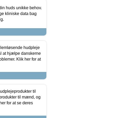
 din huds unikke behov.
ge kliniske data bag
lg.
oblemløsende hudpleje
ål at hjælpe danskerne
lemer. Klik her for at
dplejeprodukter til
produkter til mænd, og
her for at se deres