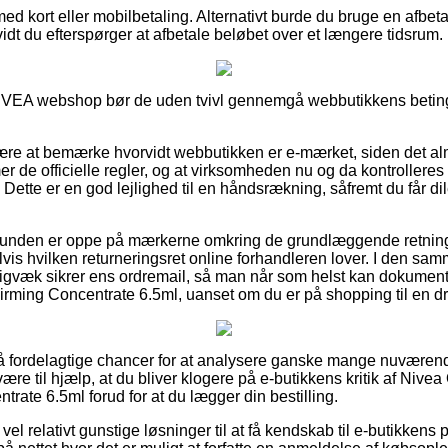
med kort eller mobilbetaling. Alternativt burde du bruge en afbet
vidt du efterspørger at afbetale beløbet over et længere tidsrum.
 NIVEA webshop bør de uden tvivl gennemgå webbutikkens beting
være at bemærke hvorvidt webbutikken er e-mærket, siden det alm
r de officielle regler, og at virksomheden nu og da kontrolleres 
Dette er en god lejlighed til en håndsrækning, såfremt du får d
 kunden er oppe på mærkerne omkring de grundlæggende retnings
vis hvilken returneringsret online forhandleren lover. I den s
digvæk sikrer ens ordremail, så man når som helst kan dokumen
ming Concentrate 6.5ml, uanset om du er på shopping til en dre
 så fordelagtige chancer for at analysere ganske mange nuværend
ære til hjælp, at du bliver klogere på e-butikkens kritik af Ni
rate 6.5ml forud for at du lægger din bestilling.
vel relativt gunstige løsninger til at få kendskab til e-butikken