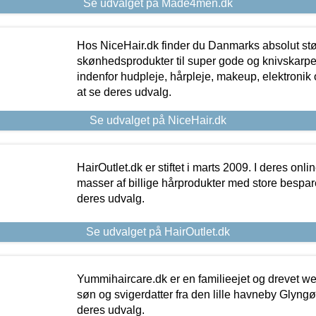
Se udvalget på Made4men.dk
Hos NiceHair.dk finder du Danmarks absolut stø
skønhedsprodukter til super gode og knivskarpe 
indenfor hudpleje, hårpleje, makeup, elektronik 
at se deres udvalg.
Se udvalget på NiceHair.dk
HairOutlet.dk er stiftet i marts 2009. I deres onl
masser af billige hårprodukter med store besparel
deres udvalg.
Se udvalget på HairOutlet.dk
Yummihaircare.dk er en familieejet og drevet we
søn og svigerdatter fra den lille havneby Glyngøre
deres udvalg.