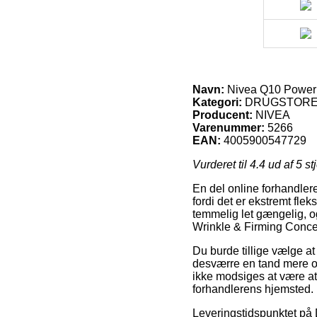
Navn:
Nivea Q10 Power 
Kategori:
DRUGSTORE,
Producent:
NIVEA
Varenummer:
5266
EAN:
4005900547729
Vurderet til
4.4
ud af 5 st
En del online forhandlere
fordi det er ekstremt fle
temmelig let gængelig, 
Wrinkle & Firming Conce
Du burde tillige vælge at 
desværre en tand mere o
ikke modsiges at være at 
forhandlerens hjemsted.
Leveringstidspunktet p