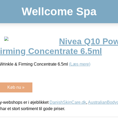
Wellcome Spa
Nivea Q10 Po
Firming Concentrate 6.5ml
rinkle & Firming Concentrate 6.5ml
(Læs mere)
Køb nu »
-webshops er i øjeblikket
DanishSkinCare.dk
,
AustralianBody
har et stort sortiment til gode priser.