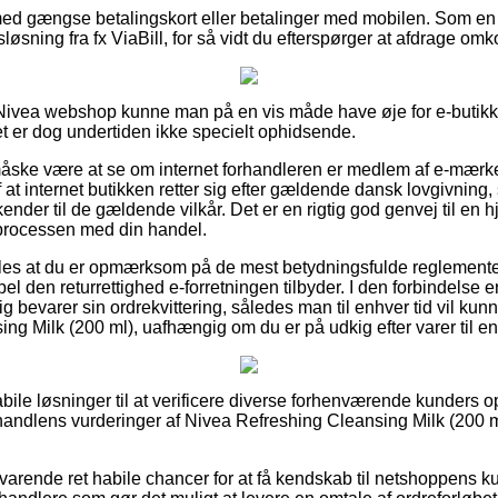
 med gængse betalingskort eller betalinger med mobilen. Som e
løsning fra fx ViaBill, for så vidt du efterspørger at afdrage omk
Nivea webshop kunne man på en vis måde have øje for e-butik
et er dog undertiden ikke specielt ophidsende.
ske være at se om internet forhandleren er medlem af e-mærke
at internet butikken retter sig efter gældende dansk lovgivning, s
 kender til de gældende vilkår. Det er en rigtig god genvej til en
 processen med din handel.
es at du er opmærksom på de mest betydningsfulde reglemente
el den returrettighed e-forretningen tilbyder. I den forbindelse 
ig bevarer sin ordrekvittering, således man til enhver tid vil kun
ng Milk (200 ml), uafhængig om du er på udkig efter varer til en
g habile løsninger til at verificere diverse forhenværende kunders 
 e-handlens vurderinger af Nivea Refreshing Cleansing Milk (200 
svarende ret habile chancer for at få kendskab til netshoppens 