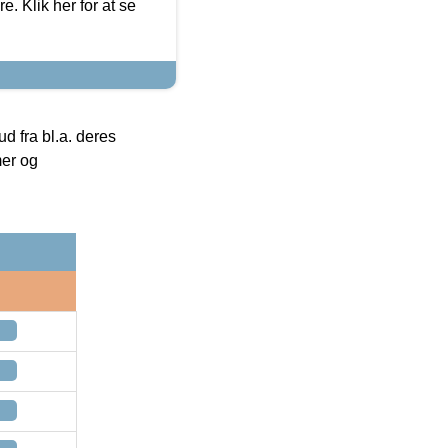
. Klik her for at se
 fra bl.a. deres
mer og