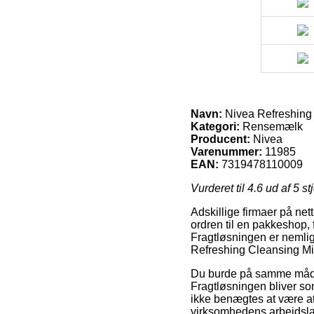
Navn:
Nivea Refreshing 
Kategori:
Rensemælk
Producent:
Nivea
Varenummer:
11985
EAN:
7319478110009
Vurderet til
4.6
ud af 5 st
Adskillige firmaer på net
ordren til en pakkeshop,
Fragtløsningen er nemlig 
Refreshing Cleansing Mil
Du burde på samme måde f
Fragtløsningen bliver som
ikke benægtes at være at 
virksomhedens arbejdsla