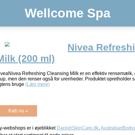
Wellcome Spa
Nivea Refresh
ilk (200 ml)
iveaNivea Refreshing Cleansing Milk er en effektiv rensemælk, 
eup, men den renser også for urenheder. Produktet opretholder
gtens bruge
(Læs mere)
Køb nu »
-webshops er i øjeblikket
DanishSkinCare.dk
,
AustralianBody