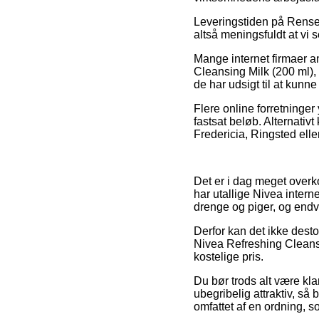
Leveringstiden på Rensem
altså meningsfuldt at vi
Mange internet firmaer a
Cleansing Milk (200 ml), 
de har udsigt til at kunne
Flere online forretninger 
fastsat beløb. Alternativt
Fredericia, Ringsted eller
Det er i dag meget overko
har utallige Nivea intern
drenge og piger, og endv
Derfor kan det ikke desto 
Nivea Refreshing Cleansi
kostelige pris.
Du bør trods alt være kla
ubegribelig attraktiv, så 
omfattet af en ordning, 