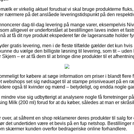
ælk er virkelig aktuel forudsat vi skal bruge produkterne fluks,
 ser nærmere på det anslåede leveringstidspunkt på den respekti
nnoncerer dag-til-dag levering på mange varer, eksempelvis Ni
som alligevel er underforstået at bestillingen laves inden et fas
 nå at få dit nye produkt ekspederet før de lageransatte holder fy
yder gratis levering, men i de fleste tilfælde gælder det kun hvis
 kunne du vælge den billigste løsning til levering, som tit – uden 
 Skjern – er at få dem til at bringe dine produkter til et afhentni
mmeligt for købere at søge information om priser i blandt flere f
et webshops set sig nødsaget til at stampe prisniveauet på en ræk
idere også til kvinder og mænd – betydeligt, og endda nogle gang
mindre vise sig udbytterigt at analysere nogle få forretninger på 
ng Milk (200 ml) forud for at du køber, således at man er skråsi
r over, at såfremt en shop reklamerer deres produkter til salg fo
bør det undertiden være et bevis på en fup netshop. Bestillinger m
som skærmer kunden overfor bedrageriske online forhandlere.