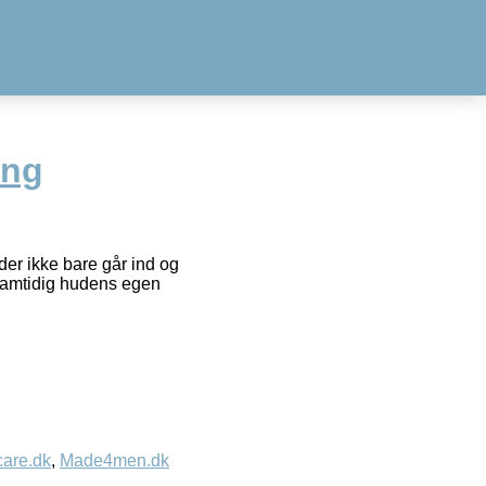
ing
der ikke bare går ind og
 samtidig hudens egen
care.dk
,
Made4men.dk