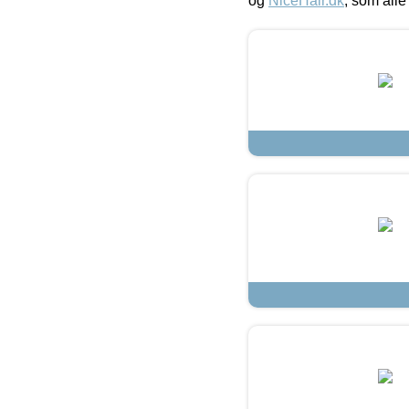
og
NiceHair.dk
, som alle 