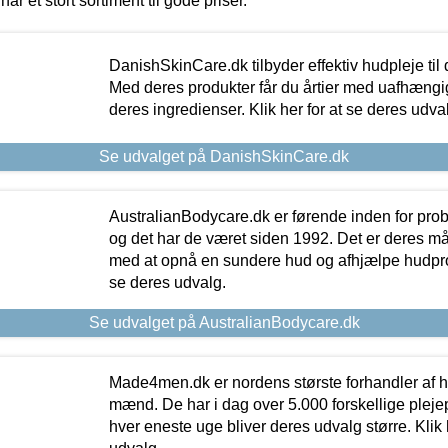
har et stort sortiment til gode priser.
DanishSkinCare.dk tilbyder effektiv hudpleje til
Med deres produkter får du årtier med uafhængi
deres ingredienser. Klik her for at se deres udva
Se udvalget på DanishSkinCare.dk
AustralianBodycare.dk er førende inden for pr
og det har de været siden 1992. Det er deres m
med at opnå en sundere hud og afhjælpe hudprob
se deres udvalg.
Se udvalget på AustralianBodycare.dk
Made4men.dk er nordens største forhandler af hu
mænd. De har i dag over 5.000 forskellige pleje
hver eneste uge bliver deres udvalg større. Klik 