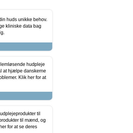
 din huds unikke behov.
ge kliniske data bag
lg.
oblemløsende hudpleje
ål at hjælpe danskerne
lemer. Klik her for at
dplejeprodukter til
produkter til mænd, og
her for at se deres