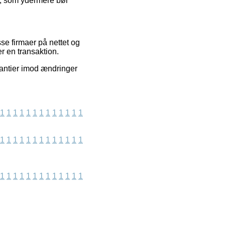
et, som ydermere bør
e firmaer på nettet og
r en transaktion.
antier imod ændringer
1
1
1
1
1
1
1
1
1
1
1
1
1
1
1
1
1
1
1
1
1
1
1
1
1
1
1
1
1
1
1
1
1
1
1
1
1
1
1