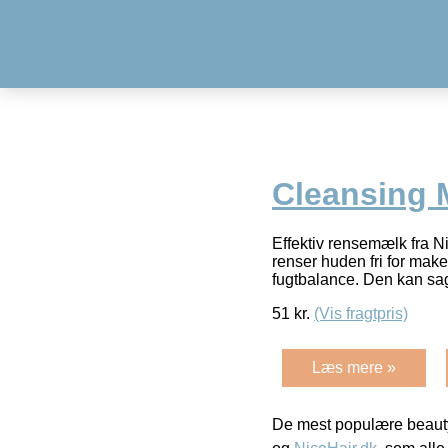
Cleansing M
Effektiv rensemælk fra N
renser huden fri for mak
fugtbalance. Den kan sa
51
kr.
(Vis fragtpris)
Læs mere »
De mest populære beauty