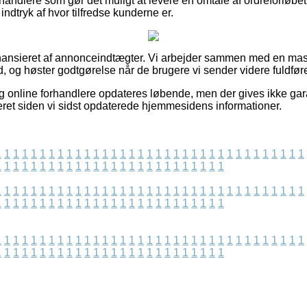
rhandlere som gør det muligt at levere en omtale af ordreforløb
 indtryk af hvor tilfredse kunderne er.
ansieret af annonceindtægter. Vi arbejder sammen med en mass
, og høster godtgørelse når de brugere vi sender videre fuldføre
g online forhandlere opdateres løbende, men der gives ikke gar
ret siden vi sidst opdaterede hjemmesidens informationer.
1
1
1
1
1
1
1
1
1
1
1
1
1
1
1
1
1
1
1
1
1
1
1
1
1
1
1
1
1
1
1
1
1
1
1
1
1
1
1
1
1
1
1
1
1
1
1
1
1
1
1
1
1
1
1
1
1
1
1
1
1
1
1
1
1
1
1
1
1
1
1
1
1
1
1
1
1
1
1
1
1
1
1
1
1
1
1
1
1
1
1
1
1
1
1
1
1
1
1
1
1
1
1
1
1
1
1
1
1
1
1
1
1
1
1
1
1
1
1
1
1
1
1
1
1
1
1
1
1
1
1
1
1
1
1
1
1
1
1
1
1
1
1
1
1
1
1
1
1
1
1
1
1
1
1
1
1
1
1
1
1
1
1
1
1
1
1
1
1
1
1
1
1
1
1
1
1
1
1
1
1
1
1