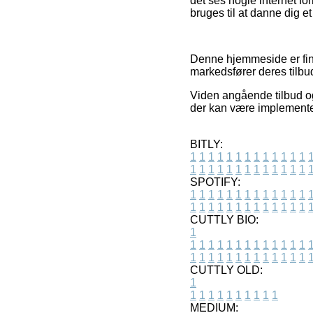
det ses nogle internet fo
bruges til at danne dig et
Denne hjemmeside er fin
markedsfører deres tilbud
Viden angående tilbud o
der kan være implemente
BITLY:
1
1
1
1
1
1
1
1
1
1
1
1
1
1
1
1
1
1
1
1
1
1
1
1
1
1
SPOTIFY:
1
1
1
1
1
1
1
1
1
1
1
1
1
1
1
1
1
1
1
1
1
1
1
1
1
1
CUTTLY BIO:
1
1
1
1
1
1
1
1
1
1
1
1
1
1
1
1
1
1
1
1
1
1
1
1
1
1
1
CUTTLY OLD:
1
1
1
1
1
1
1
1
1
1
1
MEDIUM: