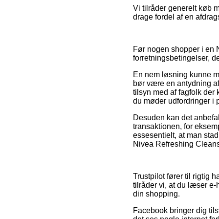
Vi tilråder generelt køb
drage fordel af en afdrags
Før nogen shopper i en 
forretningsbetingelser, d
En nem løsning kunne må
bør være en antydning af 
tilsyn med af fagfolk der
du møder udfordringer i
Desuden kan det anbefal
transaktionen, for eksemp
essesentielt, at man stad
Nivea Refreshing Cleansi
Trustpilot fører til rigti
tilråder vi, at du læser
din shopping.
Facebook bringer dig til