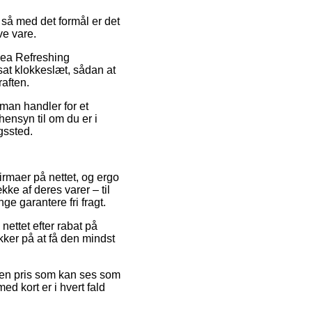
 så med det formål er det
ve vare.
vea Refreshing
tsat klokkeslæt, sådan at
raften.
 man handler for et
hensyn til om du er i
ngssted.
irmaer på nettet, og ergo
ke af deres varer – til
e garantere fri fragt.
nettet efter rabat på
kker på at få den mindst
r en pris som kan ses som
ed kort er i hvert fald