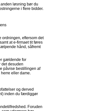
n anden løsning bør du
ostningerne i flere bidder.
kens
 ordningen, eftersom det
amt at e-firmaet tit føres
 hjælpende hånd, såfremt
r gældende for
er det desuden
ne påvise bestillingen af
 herre eller dame.
opfattelser og derved
ml) inden du færdiggør
kundetilfredshed. Foruden