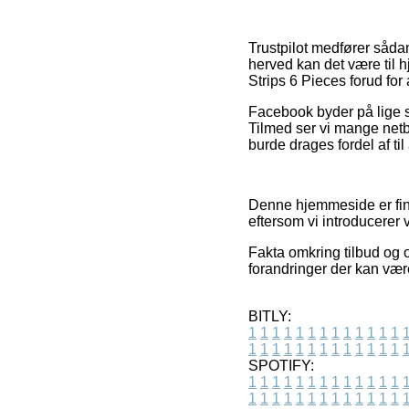
Trustpilot medfører sådan
herved kan det være til
Strips 6 Pieces forud for 
Facebook byder på lige så
Tilmed ser vi mange netb
burde drages fordel af til 
Denne hjemmeside er fin
eftersom vi introducerer 
Fakta omkring tilbud og 
forandringer der kan vær
BITLY:
1
1
1
1
1
1
1
1
1
1
1
1
1
1
1
1
1
1
1
1
1
1
1
1
1
1
SPOTIFY:
1
1
1
1
1
1
1
1
1
1
1
1
1
1
1
1
1
1
1
1
1
1
1
1
1
1