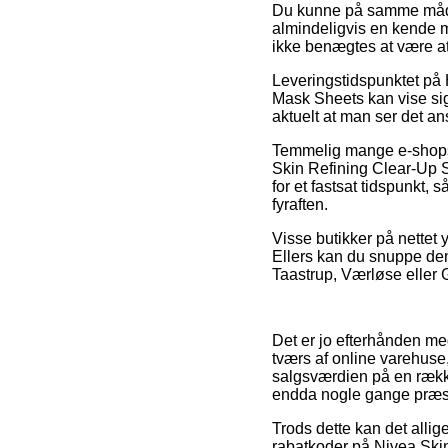
Du kunne på samme måde be
almindeligvis en kende m
ikke benægtes at være a
Leveringstidspunktet på
Mask Sheets kan vise sig 
aktuelt at man ser det a
Temmelig mange e-shops 
Skin Refining Clear-Up 
for et fastsat tidspunkt,
fyraften.
Visse butikker på nettet 
Ellers kan du snuppe den
Taastrup, Værløse eller Gi
Det er jo efterhånden me
tværs af online varehuse
salgsværdien på en række 
endda nogle gange præst
Trods dette kan det allig
rabatkoder på Nivea Skin