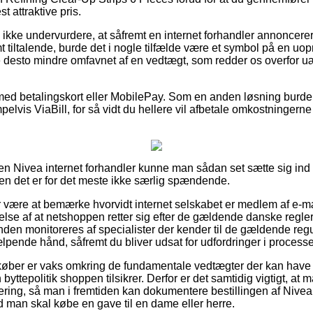
t attraktive pris.
kke undervurdere, at såfremt en internet forhandler annoncerer 
 tiltalende, burde det i nogle tilfælde være et symbol på en uopr
e desto mindre omfavnet af en vedtægt, som redder os overfor u
 med betalingskort eller MobilePay. Som en anden løsning burd
elvis ViaBill, for så vidt du hellere vil afbetale omkostningern
n Nivea internet forhandler kunne man sådan set sætte sig ind 
men det er for det meste ikke særlig spændende.
or være at bemærke hvorvidt internet selskabet er medlem af e-
lse af at netshoppen retter sig efter de gældende danske regler,
anden monitoreres af specialister der kender til de gældende reg
lpende hånd, såfremt du bliver udsat for udfordringer i proces
køber er vaks omkring de fundamentale vedtægter der kan have 
yttepolitik shoppen tilsikrer. Derfor er det samtidig vigtigt, at 
tering, så man i fremtiden kan dokumentere bestillingen af Nive
d man skal købe en gave til en dame eller herre.