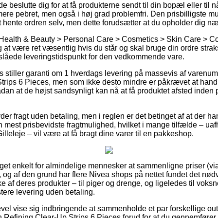
slutte dig for at få produkterne sendt til din bopæl eller til n
ere pebret, men også i høj grad problemfri. Den prisbilligste mu
t hente ordren selv, men dette forudsætter at du opholder dig
 Health & Beauty > Personal Care > Cosmetics > Skin Care > 
at være ret væsentlig hvis du står og skal bruge din ordre straks
nslåede leveringstidspunkt for den vedkommende vare.
stiller garanti om 1 hverdags levering på massevis af varenu
Strips 6 Pieces, men som ikke desto mindre er påkrævet at han
 sådan at de højst sandsynligt kan nå at få produktet afsted inde
yder fragt uden betaling, men i reglen er det betinget af at der h
 mest prisbevidste fragtmulighed, hvilket i mange tilfælde – 
lleleje – vil være at få bragt dine varer til en pakkeshop.
get enkelt for almindelige mennesker at sammenligne priser (vi
, og af den grund har flere Nivea shops på nettet fundet det nø
af deres produkter – til piger og drenge, og ligeledes til voksne 
ere levering uden betaling.
evel vise sig indbringende at sammenholde et par forskellige outl
 Refining Clear-Up Strips 6 Pieces forud for at du gennemfører d