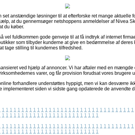
 set anstændige løsninger til at efterforske ret mange aktuelle f
 hjælp, at du gennemsøger netshoppens anmeldelser af Nivea Sk
at du køber.
 vel fuldkommen gode genveje til at få indtryk af internet firma
utikker som tilbyder kunderne at give en bedømmelse af deres 
at tage stilling til kundernes tilfredshed.
ansieret ved hjælp af annoncer. Vi har aftaler med en mængde
virksomhedernes varer, og får provision forudsat vores brugere u
online forhandlere understøttes hyppigt, men vi kan desværre i
e implementeret siden vi sidste gang opdaterede de anvendte d
1
1
1
1
1
1
1
1
1
1
1
1
1
1
1
1
1
1
1
1
1
1
1
1
1
1
1
1
1
1
1
1
1
1
1
1
1
1
1
1
1
1
1
1
1
1
1
1
1
1
1
1
1
1
1
1
1
1
1
1
1
1
1
1
1
1
1
1
1
1
1
1
1
1
1
1
1
1
1
1
1
1
1
1
1
1
1
1
1
1
1
1
1
1
1
1
1
1
1
1
1
1
1
1
1
1
1
1
1
1
1
1
1
1
1
1
1
1
1
1
1
1