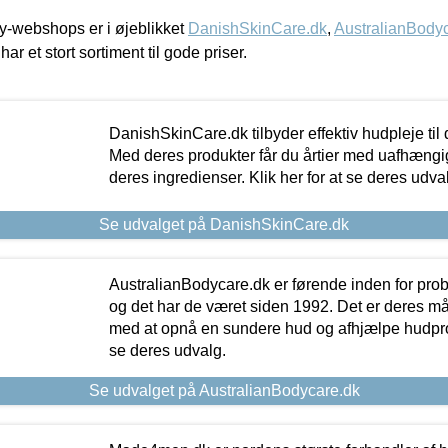
-webshops er i øjeblikket
DanishSkinCare.dk
,
AustralianBody
har et stort sortiment til gode priser.
DanishSkinCare.dk tilbyder effektiv hudpleje til
Med deres produkter får du årtier med uafhængi
deres ingredienser. Klik her for at se deres udva
Se udvalget på DanishSkinCare.dk
AustralianBodycare.dk er førende inden for pr
og det har de været siden 1992. Det er deres m
med at opnå en sundere hud og afhjælpe hudprob
se deres udvalg.
Se udvalget på AustralianBodycare.dk