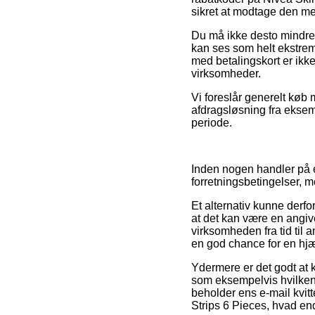
sikret at modtage den mes
Du må ikke desto mindre i
kan ses som helt ekstremt
med betalingskort er ikk
virksomheder.
Vi foreslår generelt køb
afdragsløsning fra eksemp
periode.
Inden nogen handler på e
forretningsbetingelser, 
Et alternativ kunne derf
at det kan være en angive
virksomheden fra tid til 
en god chance for en hjæ
Ydermere er det godt at 
som eksempelvis hvilken b
beholder ens e-mail kvit
Strips 6 Pieces, hvad en