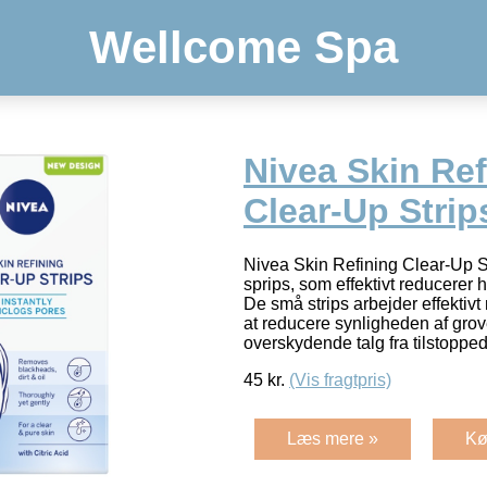
Wellcome Spa
Nivea Skin Ref
Clear-Up Strip
Nivea Skin Refining Clear-Up S
sprips, som effektivt reducerer
De små strips arbejder effektiv
at reducere synligheden af grove
overskydende talg fra tilstoppe
45
kr.
(Vis fragtpris)
Læs mere »
Kø