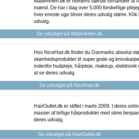
Made4men.dk er nordens største forhandler af hu
mænd. De har i dag over 5.000 forskellige pleje
hver eneste uge bliver deres udvalg større. Klik 
udvalg.
Se udvalget på Made4men.dk
Hos NiceHair.dk finder du Danmarks absolut stø
skønhedsprodukter til super gode og knivskarpe 
indenfor hudpleje, hårpleje, makeup, elektronik 
at se deres udvalg.
Se udvalget på NiceHair.dk
HairOutlet.dk er stiftet i marts 2009. I deres onl
masser af billige hårprodukter med store besparel
deres udvalg.
Se udvalget på HairOutlet.dk