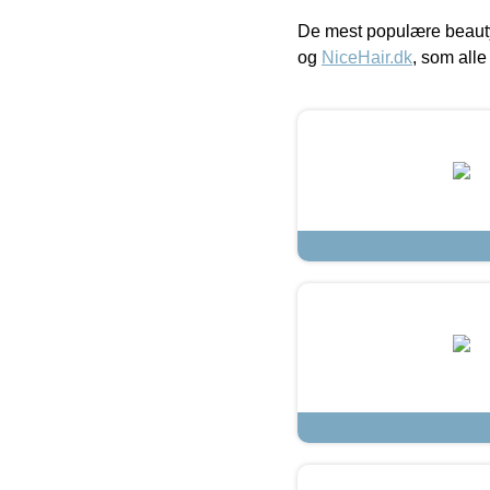
De mest populære beauty
og
NiceHair.dk
, som alle 