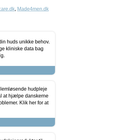
care.dk
,
Made4men.dk
 din huds unikke behov.
ge kliniske data bag
lg.
oblemløsende hudpleje
ål at hjælpe danskerne
lemer. Klik her for at