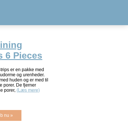
ining
s 6 Pieces
trips er en pakke med
 hudorme og urenheder.
t med huden og er med til
 porer. De fjerner
de porer,
(Læs mere)
b nu »