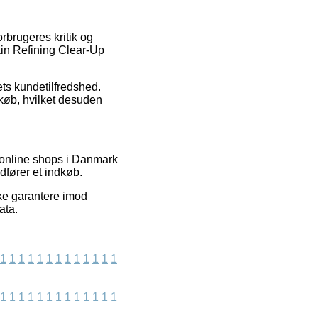
orbrugeres kritik og
in Refining Clear-Up
ets kundetilfredshed.
køb, hvilket desuden
 online shops i Danmark
dfører et indkøb.
kke garantere imod
ata.
1
1
1
1
1
1
1
1
1
1
1
1
1
1
1
1
1
1
1
1
1
1
1
1
1
1