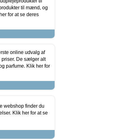
dplejeprodukter til
produkter til mænd, og
her for at se deres
rste online udvalg af
priser. De sælger alt
og parfume. Klik her for
ine webshop finder du
ser. Klik her for at se