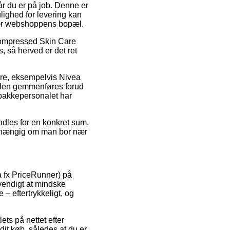
år du er på job. Denne er
lighed for levering kan
 nær webshoppens bopæl.
Compressed Skin Care
, så herved er det ret
mre, eksempelvis Nivea
dlen gemmenføres forud
n pakkepersonalet har
andles for en konkret sum.
uafhængig om man bor nær
a fx PriceRunner) på
dvendigt at mindske
– eftertrykkeligt, og
ets på nettet efter
it køb, således at du er