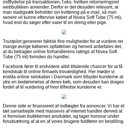
indflydelse på transaktionen, f.eks. hvilken returneringsret
webbutikken anvender. Derfor er det desuden relevant, at
man stadigvæk beholder sin kvittering på e-mail, så man
senere vil kunne eftervise købet af Nivea Soft Tube (75 ml),
hvad end du søger efter varer til en dreng eller pige.
Trustpilot genererer faktisk fine muligheder for at vurdere ret
mange øvrige køberes opfattelser og herved anbefales det,
at du betragter online forhandlerens ratings af Nivea Soft
Tube (75 ml) forinden du handler.
Facebook fører til endvidere altid tiltalende chancer for at få
kendskab til online firmaets troværdighed. Her møder vi
endda online selskaber i Danmark som tilbyder kunderne at
ytre en bedømmelse af deres køb, som desuden kan drages
fordel af til vurdering af hvor tilfredse kunderne er.
Denne side er finansieret af indtægter fra annoncer. Vi har et
tæt samarbejde med massevis af internet handler derved at
vi fremviser butikkernes produkter, og tager honorar under
forudsætning af at en af vores brugere fuldfører en bestilling.