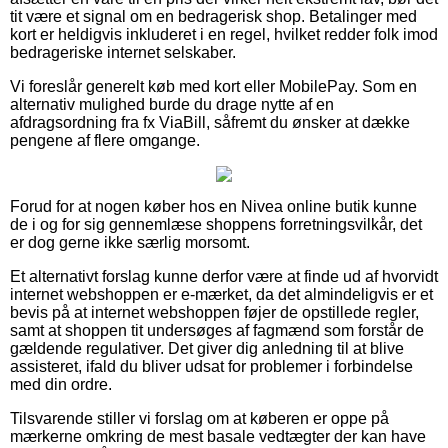
tit være et signal om en bedragerisk shop. Betalinger med
kort er heldigvis inkluderet i en regel, hvilket redder folk imod
bedrageriske internet selskaber.
Vi foreslår generelt køb med kort eller MobilePay. Som en
alternativ mulighed burde du drage nytte af en
afdragsordning fra fx ViaBill, såfremt du ønsker at dække
pengene af flere omgange.
Forud for at nogen køber hos en Nivea online butik kunne
de i og for sig gennemlæse shoppens forretningsvilkår, det
er dog gerne ikke særlig morsomt.
Et alternativt forslag kunne derfor være at finde ud af hvorvidt
internet webshoppen er e-mærket, da det almindeligvis er et
bevis på at internet webshoppen føjer de opstillede regler,
samt at shoppen tit undersøges af fagmænd som forstår de
gældende regulativer. Det giver dig anledning til at blive
assisteret, ifald du bliver udsat for problemer i forbindelse
med din ordre.
Tilsvarende stiller vi forslag om at køberen er oppe på
mærkerne omkring de mest basale vedtægter der kan have