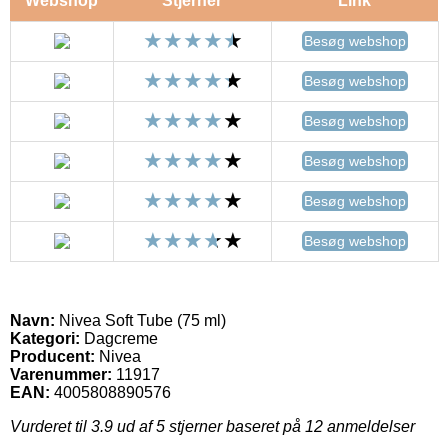
Webshop
Stjerner
Link
Besøg webshop
Besøg webshop
Besøg webshop
Besøg webshop
Besøg webshop
Besøg webshop
Navn:
Nivea Soft Tube (75 ml)
Kategori:
Dagcreme
Producent:
Nivea
Varenummer:
11917
EAN:
4005808890576
Vurderet til
3.9
ud af 5 stjerner baseret på
12
anmeldelser