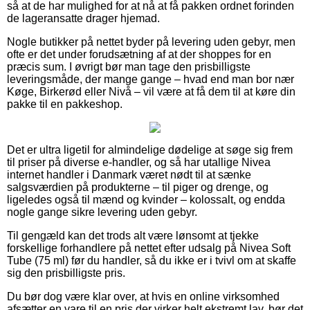
så at de har mulighed for at nå at få pakken ordnet forinden
de lageransatte drager hjemad.
Nogle butikker på nettet byder på levering uden gebyr, men
ofte er det under forudsætning af at der shoppes for en
præcis sum. I øvrigt bør man tage den prisbilligste
leveringsmåde, der mange gange – hvad end man bor nær
Køge, Birkerød eller Nivå – vil være at få dem til at køre din
pakke til en pakkeshop.
Det er ultra ligetil for almindelige dødelige at søge sig frem
til priser på diverse e-handler, og så har utallige Nivea
internet handler i Danmark været nødt til at sænke
salgsværdien på produkterne – til piger og drenge, og
ligeledes også til mænd og kvinder – kolossalt, og endda
nogle gange sikre levering uden gebyr.
Til gengæld kan det trods alt være lønsomt at tjekke
forskellige forhandlere på nettet efter udsalg på Nivea Soft
Tube (75 ml) før du handler, så du ikke er i tvivl om at skaffe
sig den prisbilligste pris.
Du bør dog være klar over, at hvis en online virksomhed
afsætter en vare til en pris der virker helt ekstremt lav, bør det