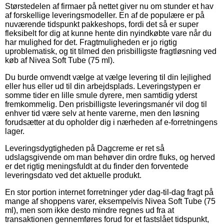
Størstedelen af firmaer på nettet giver nu om stunder et hav
af forskellige leveringsmodeller. En af de populære er på
nuværende tidspunkt pakkeshops, fordi det så er super
fleksibelt for dig at kunne hente din nyindkøbte vare når du
har mulighed for det. Fragtmuligheden er jo rigtig
uproblematisk, og tit tilmed den prisbilligste fragtløsning ved
køb af Nivea Soft Tube (75 ml).
Du burde omvendt vælge at vælge levering til din lejlighed
eller hus eller ud til din arbejdsplads. Leveringstypen er
somme tider en lille smule dyrere, men samtidig yderst
fremkommelig. Den prisbilligste leveringsmanér vil dog til
enhver tid være selv at hente varerne, men den løsning
forudsætter at du opholder dig i nærheden af e-forretningens
lager.
Leveringsdygtigheden på Dagcreme er ret så
udslagsgivende om man behøver din ordre fluks, og herved
er det rigtig meningsfuldt at du finder den forventede
leveringsdato ved det aktuelle produkt.
En stor portion internet forretninger yder dag-til-dag fragt på
mange af shoppens varer, eksempelvis Nivea Soft Tube (75
ml), men som ikke desto mindre regnes ud fra at
transaktionen gennemføres forud for et fastslået tidspunkt,