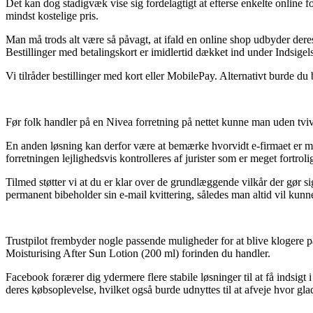
Det kan dog stadigvæk vise sig fordelagtigt at efterse enkelte online 
mindst kostelige pris.
Man må trods alt være så påvagt, at ifald en online shop udbyder deres 
Bestillinger med betalingskort er imidlertid dækket ind under Indsige
Vi tilråder bestillinger med kort eller MobilePay. Alternativt burde d
Før folk handler på en Nivea forretning på nettet kunne man uden tviv
En anden løsning kan derfor være at bemærke hvorvidt e-firmaet er med
forretningen lejlighedsvis kontrolleres af jurister som er meget fortroli
Tilmed støtter vi at du er klar over de grundlæggende vilkår der gør sig
permanent bibeholder sin e-mail kvittering, således man altid vil kunn
Trustpilot frembyder nogle passende muligheder for at blive klogere på
Moisturising After Sun Lotion (200 ml) forinden du handler.
Facebook forærer dig ydermere flere stabile løsninger til at få inds
deres købsoplevelse, hvilket også burde udnyttes til at afveje hvor gl