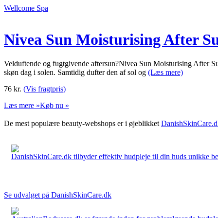
Wellcome Spa
Nivea Sun Moisturising After S
Velduftende og fugtgivende aftersun?Nivea Sun Moisturising After Sun
skøn dag i solen. Samtidig dufter den af sol og
(Læs mere)
76
kr.
(Vis fragtpris)
Læs mere »
Køb nu »
De mest populære beauty-webshops er i øjeblikket
DanishSkinCare.d
DanishSkinCare.dk tilbyder effektiv hudpleje til din huds unikke be
Se udvalget på DanishSkinCare.dk