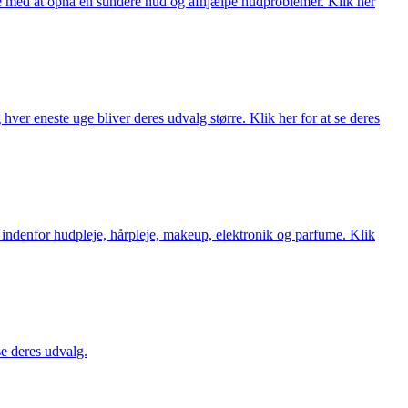
ne med at opnå en sundere hud og afhjælpe hudproblemer. Klik her
ver eneste uge bliver deres udvalg større. Klik her for at se deres
 indenfor hudpleje, hårpleje, makeup, elektronik og parfume. Klik
se deres udvalg.