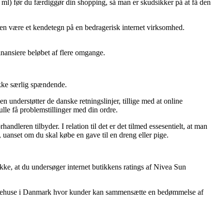
0 ml) før du færdiggør din shopping, så man er skudsikker på at få den
tiden være et kendetegn på en bedragerisk internet virksomhed.
inansiere beløbet af flere omgange.
ikke særlig spændende.
understøtter de danske retningslinjer, tillige med at online
kulle få problemstillinger med din ordre.
ndleren tilbyder. I relation til det er det tilmed essesentielt, at man
 uanset om du skal købe en gave til en dreng eller pige.
ække, at du undersøger internet butikkens ratings af Nivea Sun
ne varehuse i Danmark hvor kunder kan sammensætte en bedømmelse af