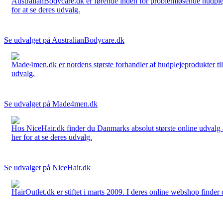
AustralianBodycare.dk er førende inden for problemløsende hudplej
for at se deres udvalg.
Se udvalget på AustralianBodycare.dk
Made4men.dk er nordens største forhandler af hudplejeprodukter til 
udvalg.
Se udvalget på Made4men.dk
Hos NiceHair.dk finder du Danmarks absolut største online udvalg a
her for at se deres udvalg.
Se udvalget på NiceHair.dk
HairOutlet.dk er stiftet i marts 2009. I deres online webshop finder 