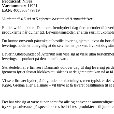
Producent:
Nivea
Varenummer:
11921
EAN:
4005808479719
Vurderet til
4.5
ud af 5 stjerner baseret på
8
anmeldelser
En del webbutikker i Danmark frembyder i dag flere metoder til levering
produkterne når du har tid. Leveringsmetoden er altså særligt ukompli
Du kunne omvendt påtænke at bestille levering hjem til hvor du bor el
leveringsmodel er unægtelig at du selv henter pakken, hvilket dog st
Leveringstidspunktet på Aftersun kan vise sig at være ultra bestemmen
leveringstidspunktet på den aktuelle vare.
Størstedelen af e-firmaer i Danmark udlover dag-til-dag levering på 
igennem før et fastsat klokkeslæt, således at de garanteret kan nå at få
Visse e-firmaer byder på fragt uden omkostninger, men typisk er det
Køge, Grenaa eller Helsinge – vil blive at få leveret bestillingen til et
Det har vist sig at være super nemt for alle og enhver at sammenligne pr
trykke prisniveauet på specielt deres bedst i test produkter – til juni