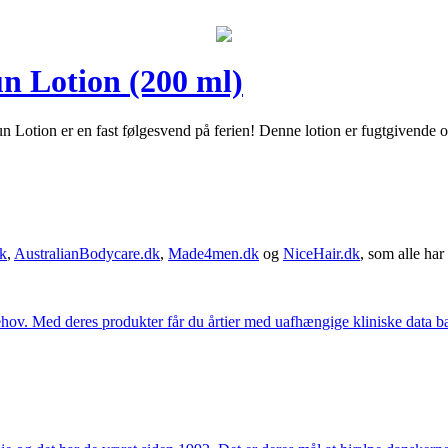
un Lotion (200 ml)
 Lotion er en fast følgesvend på ferien! Denne lotion er fugtgivende o
k
,
AustralianBodycare.dk
,
Made4men.dk
og
NiceHair.dk
, som alle har 
hov. Med deres produkter får du årtier med uafhængige kliniske data bag