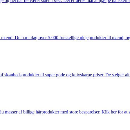
e og det har de været siden 1992. Det er deres mål at hjælpe dansker
mænd. De har i dag over 5.000 forskellige plejeprodukter til mænd, og h
f skønhedsprodukter til super gode og knivskarpe priser. De sælger alt
du masser af billige hårprodukter med store besparelser. Klik her for at 