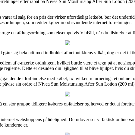
forretninger efter rabat på Nivea Sun Moisturising After Sun Lotion (20
varer til salg for en pris der virker uforståeligt letkøbt, bør det under
lsesordningen, som redder køber imod svindlende internet forretninger.
u bruge en afdragsordning som eksempelvis ViaBill, når du tilstræber at f
l gøre sig bekendt med indholdet af netbutikkens vilkår, dog er det tit 
lem af e-mærke ordningen, hvilket burde være et tegn på at netshoppen 
ge reglerne. Dette er desuden din lejlighed til at blive hjulpet, hvis du s
 gældende i forbindelse med købet, fx hvilken returneringsret online forha
e påvise sin ordre af Nivea Sun Moisturising After Sun Lotion (200 ml),
 en stor gruppe tidligere køberes opfattelser og herved er det at foretr
igt i internet webshoppens pålidelighed. Derudover ser vi faktisk onli
ade kunderne er.