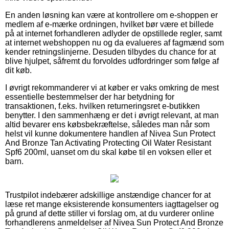
En anden løsning kan være at kontrollere om e-shoppen er
medlem af e-mærke ordningen, hvilket bør være et billede
på at internet forhandleren adlyder de opstillede regler, samt
at internet webshoppen nu og da evalueres af fagmænd som
kender retningslinjerne. Desuden tilbydes du chance for at
blive hjulpet, såfremt du forvoldes udfordringer som følge af
dit køb.
I øvrigt rekommanderer vi at køber er vaks omkring de mest
essentielle bestemmelser der har betydning for
transaktionen, f.eks. hvilken returneringsret e-butikken
benytter. I den sammenhæng er det i øvrigt relevant, at man
altid bevarer ens købsbekræftelse, således man når som
helst vil kunne dokumentere handlen af Nivea Sun Protect
And Bronze Tan Activating Protecting Oil Water Resistant
Spf6 200ml, uanset om du skal købe til en voksen eller et
barn.
Trustpilot indebærer adskillige anstændige chancer for at
læse ret mange eksisterende konsumenters iagttagelser og
på grund af dette stiller vi forslag om, at du vurderer online
forhandlerens anmeldelser af Nivea Sun Protect And Bronze