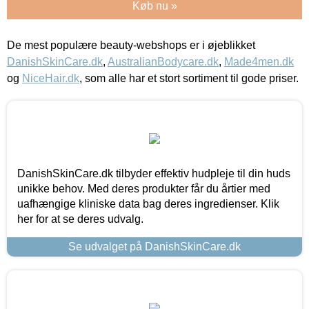
Køb nu »
De mest populære beauty-webshops er i øjeblikket
DanishSkinCare.dk
,
AustralianBodycare.dk
,
Made4men.dk
og
NiceHair.dk
, som alle har et stort sortiment til gode priser.
DanishSkinCare.dk tilbyder effektiv hudpleje til din huds
unikke behov. Med deres produkter får du årtier med
uafhængige kliniske data bag deres ingredienser. Klik
her for at se deres udvalg.
Se udvalget på DanishSkinCare.dk