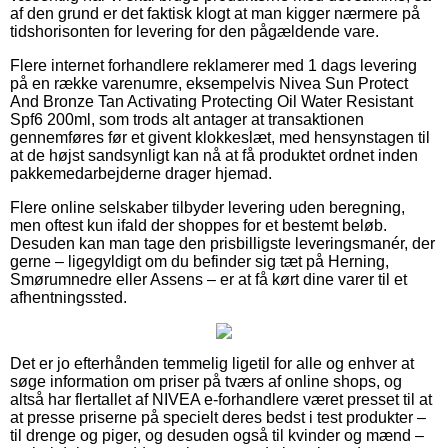
af den grund er det faktisk klogt at man kigger nærmere på
tidshorisonten for levering for den pågældende vare.
Flere internet forhandlere reklamerer med 1 dags levering
på en række varenumre, eksempelvis Nivea Sun Protect
And Bronze Tan Activating Protecting Oil Water Resistant
Spf6 200ml, som trods alt antager at transaktionen
gennemføres før et givent klokkeslæt, med hensynstagen til
at de højst sandsynligt kan nå at få produktet ordnet inden
pakkemedarbejderne drager hjemad.
Flere online selskaber tilbyder levering uden beregning,
men oftest kun ifald der shoppes for et bestemt beløb.
Desuden kan man tage den prisbilligste leveringsmanér, der
gerne – ligegyldigt om du befinder sig tæt på Herning,
Smørumnedre eller Assens – er at få kørt dine varer til et
afhentningssted.
Det er jo efterhånden temmelig ligetil for alle og enhver at
søge information om priser på tværs af online shops, og
altså har flertallet af NIVEA e-forhandlere været presset til at
at presse priserne på specielt deres bedst i test produkter –
til drenge og piger, og desuden også til kvinder og mænd –