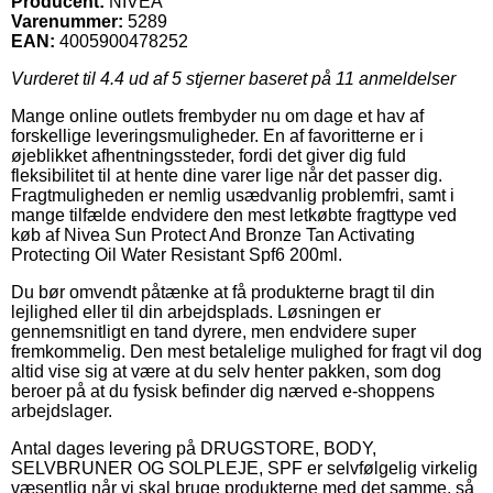
Producent:
NIVEA
Varenummer:
5289
EAN:
4005900478252
Vurderet til
4.4
ud af 5 stjerner baseret på
11
anmeldelser
Mange online outlets frembyder nu om dage et hav af
forskellige leveringsmuligheder. En af favoritterne er i
øjeblikket afhentningssteder, fordi det giver dig fuld
fleksibilitet til at hente dine varer lige når det passer dig.
Fragtmuligheden er nemlig usædvanlig problemfri, samt i
mange tilfælde endvidere den mest letkøbte fragttype ved
køb af Nivea Sun Protect And Bronze Tan Activating
Protecting Oil Water Resistant Spf6 200ml.
Du bør omvendt påtænke at få produkterne bragt til din
lejlighed eller til din arbejdsplads. Løsningen er
gennemsnitligt en tand dyrere, men endvidere super
fremkommelig. Den mest betalelige mulighed for fragt vil dog
altid vise sig at være at du selv henter pakken, som dog
beroer på at du fysisk befinder dig nærved e-shoppens
arbejdslager.
Antal dages levering på DRUGSTORE, BODY,
SELVBRUNER OG SOLPLEJE, SPF er selvfølgelig virkelig
væsentlig når vi skal bruge produkterne med det samme, så