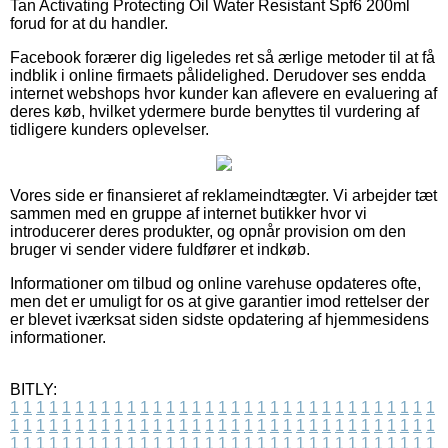
Tan Activating Protecting Oil Water Resistant Spf6 200ml
forud for at du handler.
Facebook forærer dig ligeledes ret så ærlige metoder til at få
indblik i online firmaets pålidelighed. Derudover ses endda
internet webshops hvor kunder kan aflevere en evaluering af
deres køb, hvilket ydermere burde benyttes til vurdering af
tidligere kunders oplevelser.
Vores side er finansieret af reklameindtægter. Vi arbejder tæt
sammen med en gruppe af internet butikker hvor vi
introducerer deres produkter, og opnår provision om den
bruger vi sender videre fuldfører et indkøb.
Informationer om tilbud og online varehuse opdateres ofte,
men det er umuligt for os at give garantier imod rettelser der
er blevet iværksat siden sidste opdatering af hjemmesidens
informationer.
BITLY:
1
1
1
1
1
1
1
1
1
1
1
1
1
1
1
1
1
1
1
1
1
1
1
1
1
1
1
1
1
1
1
1
1
1
1
1
1
1
1
1
1
1
1
1
1
1
1
1
1
1
1
1
1
1
1
1
1
1
1
1
1
1
1
1
1
1
1
1
1
1
1
1
1
1
1
1
1
1
1
1
1
1
1
1
1
1
1
1
1
1
1
1
1
1
1
1
1
1
1