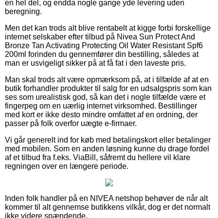
en hel del, og endda nogle gange yde levering uden
beregning.
Men det kan trods alt blive rentabelt at kigge forbi forskellige
internet selskaber efter tilbud på Nivea Sun Protect And
Bronze Tan Activating Protecting Oil Water Resistant Spf6
200ml forinden du gennemfører din bestilling, således at
man er usvigeligt sikker på at få fat i den laveste pris.
Man skal trods alt være opmærksom på, at i tilfælde af at en
butik forhandler produkter til salg for en udsalgspris som kan
ses som urealistisk god, så kan det i nogle tilfælde være et
fingerpeg om en uærlig internet virksomhed. Bestillinger
med kort er ikke desto mindre omfattet af en ordning, der
passer på folk overfor uægte e-firmaer.
Vi går generelt ind for køb med betalingskort eller betalinger
med mobilen. Som en anden løsning kunne du drage fordel
af et tilbud fra f.eks. ViaBill, såfremt du hellere vil klare
regningen over en længere periode.
Inden folk handler på en NIVEA netshop behøver de når alt
kommer til alt gennemse butikkens vilkår, dog er det normalt
ikke videre spændende.