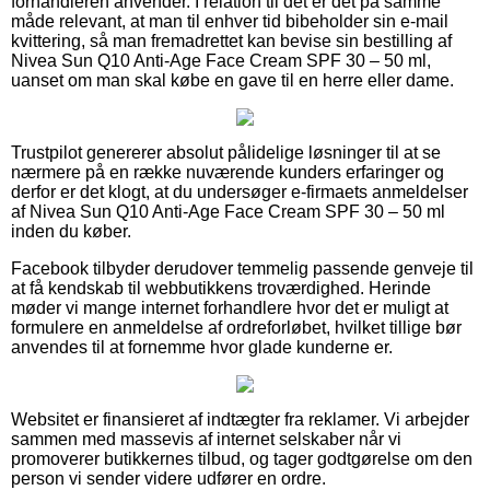
forhandleren anvender. I relation til det er det på samme
måde relevant, at man til enhver tid bibeholder sin e-mail
kvittering, så man fremadrettet kan bevise sin bestilling af
Nivea Sun Q10 Anti-Age Face Cream SPF 30 – 50 ml,
uanset om man skal købe en gave til en herre eller dame.
Trustpilot genererer absolut pålidelige løsninger til at se
nærmere på en række nuværende kunders erfaringer og
derfor er det klogt, at du undersøger e-firmaets anmeldelser
af Nivea Sun Q10 Anti-Age Face Cream SPF 30 – 50 ml
inden du køber.
Facebook tilbyder derudover temmelig passende genveje til
at få kendskab til webbutikkens troværdighed. Herinde
møder vi mange internet forhandlere hvor det er muligt at
formulere en anmeldelse af ordreforløbet, hvilket tillige bør
anvendes til at fornemme hvor glade kunderne er.
Websitet er finansieret af indtægter fra reklamer. Vi arbejder
sammen med massevis af internet selskaber når vi
promoverer butikkernes tilbud, og tager godtgørelse om den
person vi sender videre udfører en ordre.