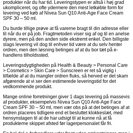
produkter når du har tid. Leveringstypen er altså i høj grad
ukompliceret, og ofte ydermere den mest letkøbte form for
levering ved køb af Nivea Sun Q10 Anti-Age Face Cream
SPF 30 – 50 ml.
Du burde tillige prøve at få varerne bragt til din adresse eller
til når du er på job. Fragtmetoden viser sig af og til en anelse
dyrere, men på den anden side ekstremt enkel. Den billigste
slags levering vil dog til enhver tid være at du selv henter
ordren, men den løsning betinges af at du bor tæt på e-
handlens tilholdssted.
Leveringsdygtigheden på Health & Beauty > Personal Care
> Cosmetics > Skin Care > Sunscreen er ret så vigtig i
tilfælde af at du mangler ordren fluks, så herved er det skam
afgørende at vi ser den estimerede leveringstid for det
vedkommende produkt.
Mange online forretninger giver 1 dags levering på massevis
af produkter, eksempelvis Nivea Sun Q10 Anti-Age Face
Cream SPF 30 – 50 ml, men vær obs på at det betinges af at
ordren placeres tidligere end et besluttet klokkeslæt, med
hensynstagen til at de har udsigt til at kunne nå at få
produkterne skippet afsted før lagerpersonalet får fri.