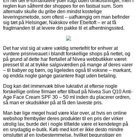
En hel del e-forhandlere yder fragt uden omkostninger, men i
reglen kun såfremt der shoppes for en fastsat sum. Som
alternativ skulle du gribe den mindst kostelige
leveringsmetode, som oftest – uafhængig om man befinder
sig tæt på Helsingør, Nakskov eller Ebeltoft – er at få
fragtmanden til at levere din pakke til et afhentningssted.
Det har vist sig at være vældig smertefrit for enhver at
vurdere prisniveauet i blandt forskellige shops på nettet, og
på grund af dette har flertallet af Nivea webbutikker været
presset til at at trykke salgsværdien på mange af deres varer
– til babyer og børn, og ligeledes også til voksne – markant,
og endda nogle gange garantere fragt uden betaling.
Dog kan det immervæk blive lukrativt at efterse nogle
forskellige online firmaer efter tilbud på Nivea Sun Q10 Anti-
Age Face Cream SPF 30 – 50 ml inden du placerer ordren,
så man er skudsikker på at få den laveste pris.
Man bør lige meget hvad være klar over, at hvis en online
webshop frembyder deres produkter til en pris der virker
utrolig lav, burde det i nogle tilfælde være et kendetegn på
en snydagtig e-butik. Køb med kort er ikke desto mindre
omsluttet af en lovbestemmelse, hvilket begunstiger en