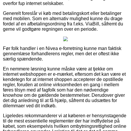
overfor fup internet selskaber.
Generelt foreslår vi køb med betalingskort eller betalinger
med mobilen. Som en alternativ mulighed kunne du drage
fordel af en afbetalingsordning fra f.eks. ViaBill, såfremt du
gerne vil godtgøre regningen over en periode.
Før folk handler i en Nivea e-forretning kunne man faktisk
gennemlæse forhandlerens regler, men det er oftest ikke
særlig spændende.
En nemmere løsning kunne måske være at tjekke om
internet webshoppen er e-mærket, eftersom det kan være et
kendetegn for at internet shoppen accepterer de opstillede
regler, foruden at online virksomheden en gang i mellem
føres tilsyn med af fagfolk som har den nødvendige
knowhow om de gældende bestemmelser. Derudover giver
det dig anledning til at få hjælp, såfremt du udsættes for
dilemmaer ved dit indkøb.
Ligeledes rekommanderer vi at køberen er hensynstagende
til de mest essentielle reglementer der har indflydelse på
købet, som eksempelvis hvilken ombytningsrettighed online