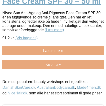
Face Cream SPF 30 – 50 ml
Nivea Sun Anti-Age og Anti-Pigments Face Cream SPF 30
er en fugtgivende solcreme til ansigtet. Den har en let
konsistens, og fedter ikke på huden, hvilket gør den velegnet
at bruge under makeup. Den er med naturlige antioxidanter,
som virker forebyggende
(Læs mere)
91.2
kr.
(Vis fragtpris)
Læs mere »
Køb nu »
De mest populære beauty-webshops er i øjeblikket
DanishSkinCare.dk
,
AustralianBodycare.dk
,
Made4men.dk
og
NiceHair.dk
, som alle har et stort sortiment til gode priser.