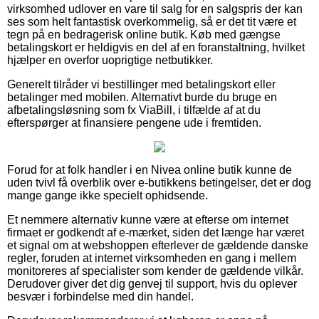
virksomhed udlover en vare til salg for en salgspris der kan
ses som helt fantastisk overkommelig, så er det tit være et
tegn på en bedragerisk online butik. Køb med gængse
betalingskort er heldigvis en del af en foranstaltning, hvilket
hjælper en overfor uoprigtige netbutikker.
Generelt tilråder vi bestillinger med betalingskort eller
betalinger med mobilen. Alternativt burde du bruge en
afbetalingsløsning som fx ViaBill, i tilfælde af at du
efterspørger at finansiere pengene ude i fremtiden.
Forud for at folk handler i en Nivea online butik kunne de
uden tvivl få overblik over e-butikkens betingelser, det er dog
mange gange ikke specielt ophidsende.
Et nemmere alternativ kunne være at efterse om internet
firmaet er godkendt af e-mærket, siden det længe har været
et signal om at webshoppen efterlever de gældende danske
regler, foruden at internet virksomheden en gang i mellem
monitoreres af specialister som kender de gældende vilkår.
Derudover giver det dig genvej til support, hvis du oplever
besvær i forbindelse med din handel.