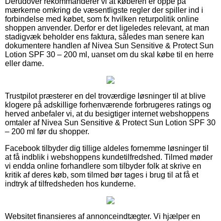
Derudover rekommanderer vi at køberen er oppe på
mærkerne omkring de væsentligste regler der spiller ind i
forbindelse med købet, som fx hvilken returpolitik online
shoppen anvender. Derfor er det ligeledes relevant, at man
stadigvæk beholder ens faktura, således man senere kan
dokumentere handlen af Nivea Sun Sensitive & Protect Sun
Lotion SPF 30 – 200 ml, uanset om du skal købe til en herre
eller dame.
Trustpilot præsterer en del troværdige løsninger til at blive
klogere på adskillige forhenværende forbrugeres ratings og
herved anbefaler vi, at du besigtiger internet webshoppens
omtaler af Nivea Sun Sensitive & Protect Sun Lotion SPF 30
– 200 ml før du shopper.
Facebook tilbyder dig tillige aldeles fornemme løsninger til
at få indblik i webshoppens kundetilfredshed. Tilmed møder
vi endda online forhandlere som tilbyder folk at skrive en
kritik af deres køb, som tilmed bør tages i brug til at få et
indtryk af tilfredsheden hos kunderne.
Websitet finansieres af annonceindtægter. Vi hjælper en