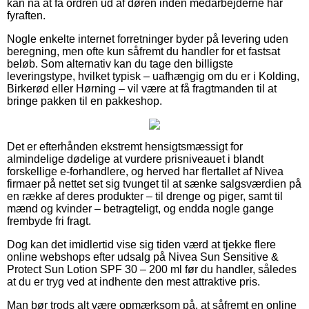
kan nå at få ordren ud af døren inden medarbejderne har
fyraften.
Nogle enkelte internet forretninger byder på levering uden
beregning, men ofte kun såfremt du handler for et fastsat
beløb. Som alternativ kan du tage den billigste
leveringstype, hvilket typisk – uafhængig om du er i Kolding,
Birkerød eller Hørning – vil være at få fragtmanden til at
bringe pakken til en pakkeshop.
Det er efterhånden ekstremt hensigtsmæssigt for
almindelige dødelige at vurdere prisniveauet i blandt
forskellige e-forhandlere, og herved har flertallet af Nivea
firmaer på nettet set sig tvunget til at sænke salgsværdien på
en række af deres produkter – til drenge og piger, samt til
mænd og kvinder – betragteligt, og endda nogle gange
frembyde fri fragt.
Dog kan det imidlertid vise sig tiden værd at tjekke flere
online webshops efter udsalg på Nivea Sun Sensitive &
Protect Sun Lotion SPF 30 – 200 ml før du handler, således
at du er tryg ved at indhente den mest attraktive pris.
Man bør trods alt være opmærksom på, at såfremt en online