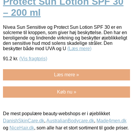
Protect Sun Lotion SPF 30
– 200 ml
Nivea Sun Sensitive og Protect Sun Lotion SPF 30 er en
solcreme til kroppen, som giver høj beskyttelse. Den har en
beroligende og lindrende virkning og beskytter øjeblikkeligt
den sensitive hud mod solens skadelige stråler. Den
beskytter både mod UVA og U
(Læs mere)
91.2
kr.
(Vis fragtpris)
Læs mere »
Køb nu »
De mest populære beauty-webshops er i øjeblikket
DanishSkinCare.dk
,
AustralianBodycare.dk
,
Made4men.dk
og
NiceHair.dk
, som alle har et stort sortiment til gode priser.