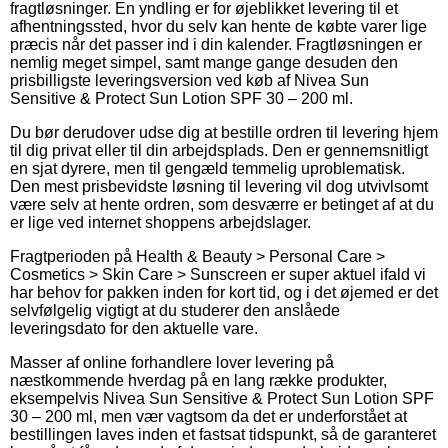
fragtløsninger. En yndling er for øjeblikket levering til et
afhentningssted, hvor du selv kan hente de købte varer lige
præcis når det passer ind i din kalender. Fragtløsningen er
nemlig meget simpel, samt mange gange desuden den
prisbilligste leveringsversion ved køb af Nivea Sun
Sensitive & Protect Sun Lotion SPF 30 – 200 ml.
Du bør derudover udse dig at bestille ordren til levering hjem
til dig privat eller til din arbejdsplads. Den er gennemsnitligt
en sjat dyrere, men til gengæld temmelig uproblematisk.
Den mest prisbevidste løsning til levering vil dog utvivlsomt
være selv at hente ordren, som desværre er betinget af at du
er lige ved internet shoppens arbejdslager.
Fragtperioden på Health & Beauty > Personal Care >
Cosmetics > Skin Care > Sunscreen er super aktuel ifald vi
har behov for pakken inden for kort tid, og i det øjemed er det
selvfølgelig vigtigt at du studerer den anslåede
leveringsdato for den aktuelle vare.
Masser af online forhandlere lover levering på
næstkommende hverdag på en lang række produkter,
eksempelvis Nivea Sun Sensitive & Protect Sun Lotion SPF
30 – 200 ml, men vær vagtsom da det er underforstået at
bestillingen laves inden et fastsat tidspunkt, så de garanteret