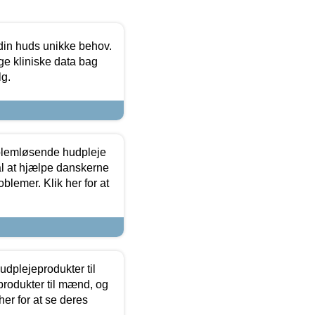
 din huds unikke behov.
ge kliniske data bag
lg.
oblemløsende hudpleje
ål at hjælpe danskerne
lemer. Klik her for at
dplejeprodukter til
produkter til mænd, og
her for at se deres