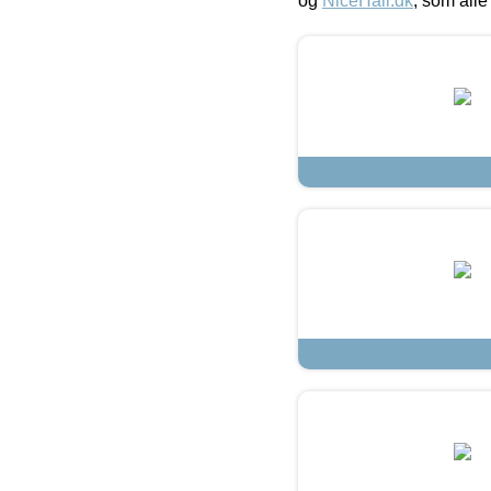
og
NiceHair.dk
, som alle 