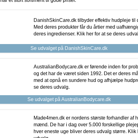
har et stort sortiment til gode priser.
DanishSkinCare.dk tilbyder effektiv hudpleje til
Med deres produkter får du årtier med uafhængi
deres ingredienser. Klik her for at se deres udva
Se udvalget på DanishSkinCare.dk
AustralianBodycare.dk er førende inden for pr
og det har de været siden 1992. Det er deres m
med at opnå en sundere hud og afhjælpe hudprob
se deres udvalg.
Se udvalget på AustralianBodycare.dk
Made4men.dk er nordens største forhandler af hu
mænd. De har i dag over 5.000 forskellige pleje
hver eneste uge bliver deres udvalg større. Klik 