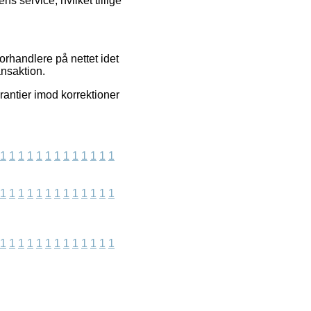
s service, hvilket tillige
orhandlere på nettet idet
ansaktion.
rantier imod korrektioner
1
1
1
1
1
1
1
1
1
1
1
1
1
1
1
1
1
1
1
1
1
1
1
1
1
1
1
1
1
1
1
1
1
1
1
1
1
1
1