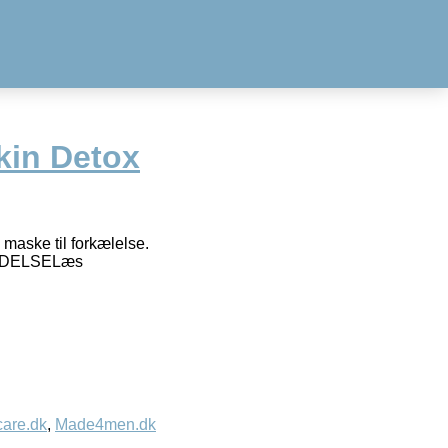
kin Detox
maske til forkælelse.
VENDELSELæs
care.dk
,
Made4men.dk