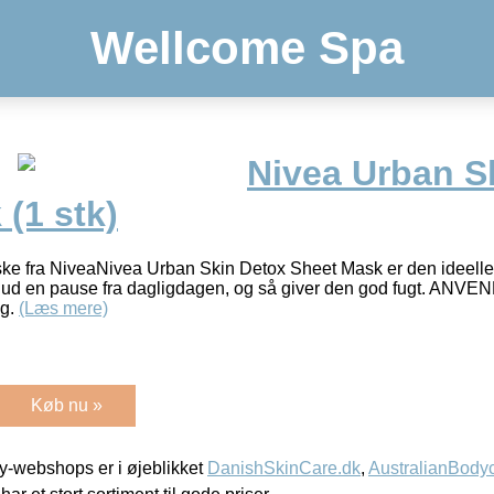
Wellcome Spa
Nivea Urban S
(1 stk)
ke fra NiveaNivea Urban Skin Detox Sheet Mask er den ideelle 
hud en pause fra dagligdagen, og så giver den god fugt. AN
ug.
(Læs mere)
Køb nu »
-webshops er i øjeblikket
DanishSkinCare.dk
,
AustralianBody