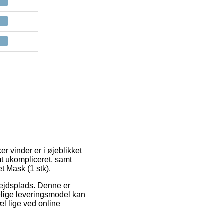
r vinder er i øjeblikket
mt ukompliceret, samt
t Mask (1 stk).
arbejdsplads. Denne er
elige leveringsmodel kan
æl lige ved online