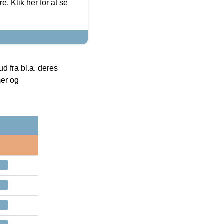
. Klik her for at se
 fra bl.a. deres
mer og