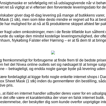
Ansigtsmaske er selvfølgelig ret så udslagsgivende når vi behø
 det ret så vigtigt at vi efterser den forventede leveringsdato for d
elskaber giver dag-til-dag levering på mange af butikkens varer
ask (1 stk), men som ikke desto mindre er regnet ud fra at best
å de har mulighed for at nå at få produkterne skippet afsted før p
er fragt uden omkostninger, men i de fleste tilfælde kun såfremt
burde du vælge den mindst kostelige leveringsmulighed, der oft
havn, Nykøbing Falster eller Hørning – er at få dem til at bringe
 fremkommeligt for forbrugerne at finde frem til de bedste priser
en hel del Nivea online outlets set sig nødsaget til at tvinge sal
voksne – betragteligt, og endda nogle gange byde på levering uden
e fordelagtigt at kigge forbi nogle enkelte internet shops i Da
x Sheet Mask (1 stk) inden du gennemfører din bestilling, såda
ive pris.
 at ifald en internet handler udbyder deres varer for en udsalgs
an det ofte være et karakteristika der viser en falsk internet butik.
vbestemmelse, der beskytter dig som kunde overfor uoprigtige int