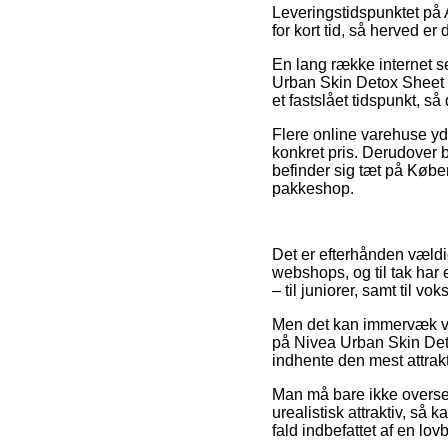
Leveringstidspunktet på 
for kort tid, så herved er
En lang række internet s
Urban Skin Detox Sheet M
et fastslået tidspunkt, s
Flere online varehuse yd
konkret pris. Derudover 
befinder sig tæt på Køben
pakkeshop.
Det er efterhånden vældig
webshops, og til tak har 
– til juniorer, samt til 
Men det kan immervæk vær
på Nivea Urban Skin Deto
indhente den mest attrakt
Man må bare ikke overse,
urealistisk attraktiv, så k
fald indbefattet af en lo