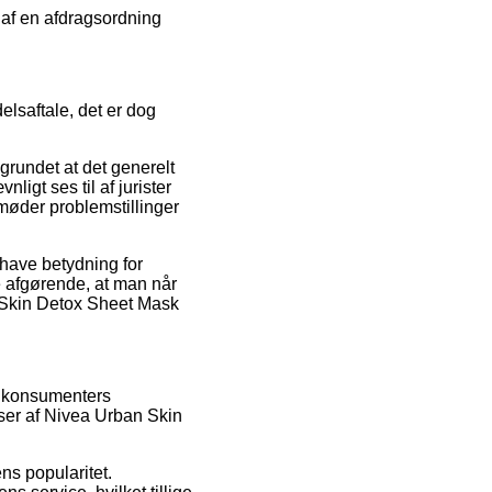
e af en afdragsordning
lsaftale, det er dog
grundet at det generelt
igt ses til af jurister
u møder problemstillinger
 have betydning for
e afgørende, at man når
n Skin Detox Sheet Mask
le konsumenters
lser af Nivea Urban Skin
ens popularitet.