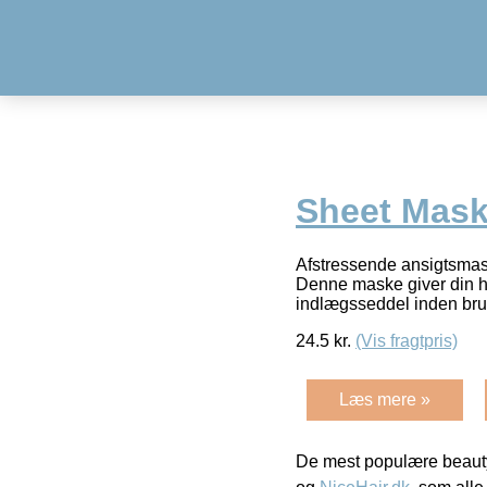
Sheet Mask 
Afstressende ansigtsmas
Denne maske giver din 
indlægsseddel inden br
24.5
kr.
(Vis fragtpris)
Læs mere »
De mest populære beauty