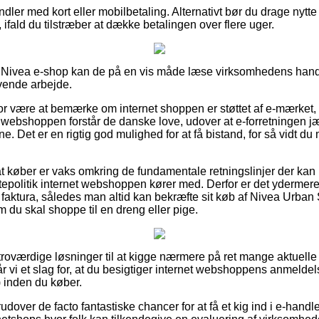
andler med kort eller mobilbetaling. Alternativt bør du drage nytt
ifald du tilstræber at dække betalingen over flere uger.
en Nivea e-shop kan de på en vis måde læse virksomhedens hande
vende arbejde.
for være at bemærke om internet shoppen er støttet af e-mærket, 
 webshoppen forstår de danske love, udover at e-forretningen jævnl
ne. Det er en rigtig god mulighed for at få bistand, for så vidt d
 at køber er vaks omkring de fundamentale retningslinjer der kan
ttepolitik internet webshoppen kører med. Derfor er det ydermer
faktura, således man altid kan bekræfte sit køb af Nivea Urba
om du skal shoppe til en dreng eller pige.
t troværdige løsninger til at kigge nærmere på ret mange aktuel
år vi et slag for, at du besigtiger internet webshoppens anmelde
 inden du køber.
udover de facto fantastiske chancer for at få et kig ind i e-handl