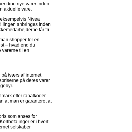
ver dine nye varer inden
en aktuelle vare.
, eksempelvis Nivea
illingen anbringes inden
akkemedarbejderne får fri.
 man shopper for en
est – hvad end du
 varerne til en
 på tværs af internet
gspriserne på deres varer
 gebyr.
nmark efter rabatkoder
n at man er garanteret at
pris som anses for
 Kortbetalinger er i hvert
ernet selskaber.