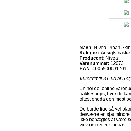
Navn:
Nivea Urban Skin 
Kategori:
Ansigtsmaske
Producent:
Nivea
Varenummer:
12073
EAN:
4005900631701
Vurderet til
3.6
ud af 5 st
En hel del online varehus
pakkeshops, hvor du kan 
oftest endda den mest be
Du burde lige så vel planl
desværre en sjat mindre 
ikke benægtes at være se
virksomhedens bopæl.