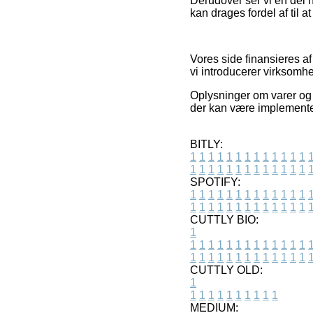
Derudover ser vi en del n
kan drages fordel af til a
Vores side finansieres a
vi introducerer virksomhe
Oplysninger om varer og 
der kan være implementer
BITLY:
1
1
1
1
1
1
1
1
1
1
1
1
1
1
1
1
1
1
1
1
1
1
1
1
1
1
SPOTIFY:
1
1
1
1
1
1
1
1
1
1
1
1
1
1
1
1
1
1
1
1
1
1
1
1
1
1
CUTTLY BIO:
1
1
1
1
1
1
1
1
1
1
1
1
1
1
1
1
1
1
1
1
1
1
1
1
1
1
1
CUTTLY OLD:
1
1
1
1
1
1
1
1
1
1
1
MEDIUM: