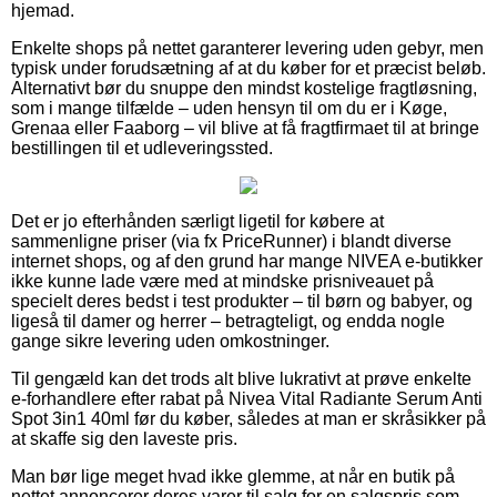
hjemad.
Enkelte shops på nettet garanterer levering uden gebyr, men
typisk under forudsætning af at du køber for et præcist beløb.
Alternativt bør du snuppe den mindst kostelige fragtløsning,
som i mange tilfælde – uden hensyn til om du er i Køge,
Grenaa eller Faaborg – vil blive at få fragtfirmaet til at bringe
bestillingen til et udleveringssted.
Det er jo efterhånden særligt ligetil for købere at
sammenligne priser (via fx PriceRunner) i blandt diverse
internet shops, og af den grund har mange NIVEA e-butikker
ikke kunne lade være med at mindske prisniveauet på
specielt deres bedst i test produkter – til børn og babyer, og
ligeså til damer og herrer – betragteligt, og endda nogle
gange sikre levering uden omkostninger.
Til gengæld kan det trods alt blive lukrativt at prøve enkelte
e-forhandlere efter rabat på Nivea Vital Radiante Serum Anti
Spot 3in1 40ml før du køber, således at man er skråsikker på
at skaffe sig den laveste pris.
Man bør lige meget hvad ikke glemme, at når en butik på
nettet annoncerer deres varer til salg for en salgspris som