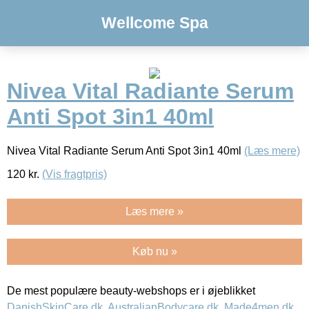
Wellcome Spa
Nivea Vital Radiante Serum
Anti Spot 3in1 40ml
Nivea Vital Radiante Serum Anti Spot 3in1 40ml
(Læs mere)
120
kr.
(Vis fragtpris)
Læs mere »
Køb nu »
De mest populære beauty-webshops er i øjeblikket
DanishSkinCare.dk
,
AustralianBodycare.dk
,
Made4men.dk