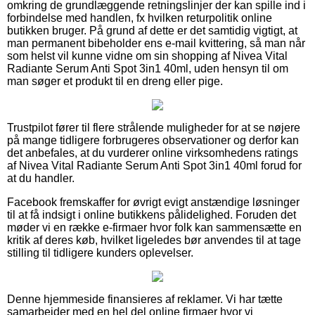
omkring de grundlæggende retningslinjer der kan spille ind i
forbindelse med handlen, fx hvilken returpolitik online
butikken bruger. På grund af dette er det samtidig vigtigt, at
man permanent bibeholder ens e-mail kvittering, så man når
som helst vil kunne vidne om sin shopping af Nivea Vital
Radiante Serum Anti Spot 3in1 40ml, uden hensyn til om
man søger et produkt til en dreng eller pige.
Trustpilot fører til flere strålende muligheder for at se nøjere
på mange tidligere forbrugeres observationer og derfor kan
det anbefales, at du vurderer online virksomhedens ratings
af Nivea Vital Radiante Serum Anti Spot 3in1 40ml forud for
at du handler.
Facebook fremskaffer for øvrigt evigt anstændige løsninger
til at få indsigt i online butikkens pålidelighed. Foruden det
møder vi en række e-firmaer hvor folk kan sammensætte en
kritik af deres køb, hvilket ligeledes bør anvendes til at tage
stilling til tidligere kunders oplevelser.
Denne hjemmeside finansieres af reklamer. Vi har tætte
samarbejder med en hel del online firmaer hvor vi