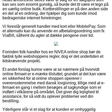
kan ses som enormt gunstig, så burde det tit være et tegn på
en uærlig online butik. Kortbestillinger er på den anden side
en del af en ordning, der hjælper dig som kunde imod
bedrageriske internet forretninger.
Vi foreslår generelt handler med kort eller MobilePay. Som
et alternativ kan du anvende en afbetalingsordning som fx
ViaBill, såfremt du agter at dække pengene over tid.
Forinden folk handler hos en NIVEA online shop bør de
faktisk tyde webshoppens regler, dog er det undertiden et
tidskrævende projekt.
Et andet forslag kunne være at se nærmere på hvorvidt
online firmaet er e-mærke tilsluttet, grundet at det kan være
en sikkerhed for at online shoppen opererer i
overensstemmelse med dansk lovgivning, tillige med at e-
firmaet en gang i mellem besøges af sagkyndige som er
indført i vilkårene på området. Det giver dig lejlighed til
assistance, for så vidt du oplever problemer ved din
bestilling.
Yderligere slår vi et slag for at kunden er omhyggelig