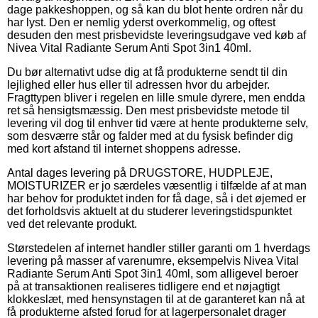
dage pakkeshoppen, og så kan du blot hente ordren når du
har lyst. Den er nemlig yderst overkommelig, og oftest
desuden den mest prisbevidste leveringsudgave ved køb af
Nivea Vital Radiante Serum Anti Spot 3in1 40ml.
Du bør alternativt udse dig at få produkterne sendt til din
lejlighed eller hus eller til adressen hvor du arbejder.
Fragttypen bliver i regelen en lille smule dyrere, men endda
ret så hensigtsmæssig. Den mest prisbevidste metode til
levering vil dog til enhver tid være at hente produkterne selv,
som desværre står og falder med at du fysisk befinder dig
med kort afstand til internet shoppens adresse.
Antal dages levering på DRUGSTORE, HUDPLEJE,
MOISTURIZER er jo særdeles væsentlig i tilfælde af at man
har behov for produktet inden for få dage, så i det øjemed er
det forholdsvis aktuelt at du studerer leveringstidspunktet
ved det relevante produkt.
Størstedelen af internet handler stiller garanti om 1 hverdags
levering på masser af varenumre, eksempelvis Nivea Vital
Radiante Serum Anti Spot 3in1 40ml, som alligevel beroer
på at transaktionen realiseres tidligere end et nøjagtigt
klokkeslæt, med hensynstagen til at de garanteret kan nå at
få produkterne afsted forud for at lagerpersonalet drager