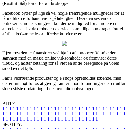
(Rustfrit Stål) forud for at du shopper.
Facebook byder på lige så vel nogle fremragende muligheder for at
få indblik i e-forhandlerens pålidelighed. Desuden ses endda
butikker på nettet som giver kunderne mulighed for at notere en
anmeldelse af virksomhedens service, som tillige kan drages fordel
af til at bedømme hvor tilfredse kunderne er.
Hjemmesiden er finansieret ved hjælp af annoncer. Vi arbejder
sammen med en masse online virksomheder og fremviser deres
tilbud, og høster betaling for så vidt en af de besøgende på vores
side laver et køb.
Fakta vedrørende produkter og e-shops opretholdes løbende, men
det er umuligt for os at give garantier imod forandringer der er udført
siden sidste opdatering af de anvendte oplysninger.
BITLY:
1
1
1
1
1
1
1
1
1
1
1
1
1
1
1
1
1
1
1
1
1
1
1
1
1
1
1
1
1
1
1
1
1
1
1
1
1
1
1
1
1
1
1
1
1
1
1
1
1
1
1
1
1
1
1
1
1
1
1
1
1
1
1
1
1
1
1
1
1
1
1
1
1
1
1
1
1
1
1
1
1
1
1
1
1
1
1
1
1
1
1
1
1
1
1
1
1
1
1
1
SPOTIFY: