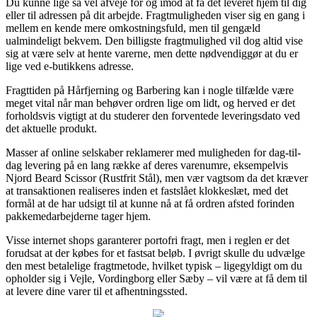
Du kunne lige så vel afveje for og imod at få det leveret hjem til dig
eller til adressen på dit arbejde. Fragtmuligheden viser sig en gang i
mellem en kende mere omkostningsfuld, men til gengæld
ualmindeligt bekvem. Den billigste fragtmulighed vil dog altid vise
sig at være selv at hente varerne, men dette nødvendiggør at du er
lige ved e-butikkens adresse.
Fragttiden på Hårfjerning og Barbering kan i nogle tilfælde være
meget vital når man behøver ordren lige om lidt, og herved er det
forholdsvis vigtigt at du studerer den forventede leveringsdato ved
det aktuelle produkt.
Masser af online selskaber reklamerer med muligheden for dag-til-
dag levering på en lang række af deres varenumre, eksempelvis
Njord Beard Scissor (Rustfrit Stål), men vær vagtsom da det kræver
at transaktionen realiseres inden et fastslået klokkeslæt, med det
formål at de har udsigt til at kunne nå at få ordren afsted forinden
pakkemedarbejderne tager hjem.
Visse internet shops garanterer portofri fragt, men i reglen er det
forudsat at der købes for et fastsat beløb. I øvrigt skulle du udvælge
den mest betalelige fragtmetode, hvilket typisk – ligegyldigt om du
opholder sig i Vejle, Vordingborg eller Sæby – vil være at få dem til
at levere dine varer til et afhentningssted.