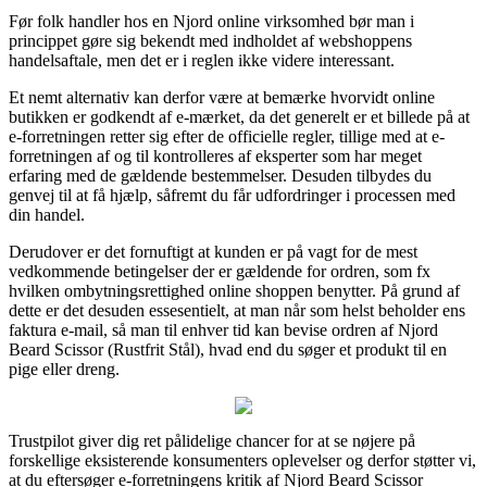
Før folk handler hos en Njord online virksomhed bør man i
princippet gøre sig bekendt med indholdet af webshoppens
handelsaftale, men det er i reglen ikke videre interessant.
Et nemt alternativ kan derfor være at bemærke hvorvidt online
butikken er godkendt af e-mærket, da det generelt er et billede på at
e-forretningen retter sig efter de officielle regler, tillige med at e-
forretningen af og til kontrolleres af eksperter som har meget
erfaring med de gældende bestemmelser. Desuden tilbydes du
genvej til at få hjælp, såfremt du får udfordringer i processen med
din handel.
Derudover er det fornuftigt at kunden er på vagt for de mest
vedkommende betingelser der er gældende for ordren, som fx
hvilken ombytningsrettighed online shoppen benytter. På grund af
dette er det desuden essesentielt, at man når som helst beholder ens
faktura e-mail, så man til enhver tid kan bevise ordren af Njord
Beard Scissor (Rustfrit Stål), hvad end du søger et produkt til en
pige eller dreng.
Trustpilot giver dig ret pålidelige chancer for at se nøjere på
forskellige eksisterende konsumenters oplevelser og derfor støtter vi,
at du eftersøger e-forretningens kritik af Njord Beard Scissor