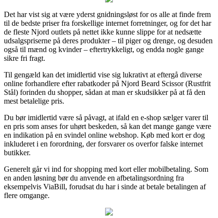
Det har vist sig at være yderst gnidningsløst for os alle at finde frem
til de bedste priser fra forskellige internet forretninger, og for det har
de fleste Njord outlets på nettet ikke kunne slippe for at nedsætte
udsalgspriserne på deres produkter – til piger og drenge, og desuden
også til mænd og kvinder – eftertrykkeligt, og endda nogle gange
sikre fri fragt.
Til gengæld kan det imidlertid vise sig lukrativt at eftergå diverse
online forhandlere efter rabatkoder på Njord Beard Scissor (Rustfrit
Stål) forinden du shopper, sådan at man er skudsikker på at få den
mest betalelige pris.
Du bør imidlertid være så påvagt, at ifald en e-shop sælger varer til
en pris som anses for uhørt beskeden, så kan det mange gange være
en indikation på en svindel online webshop. Køb med kort er dog
inkluderet i en forordning, der forsvarer os overfor falske internet
butikker.
Generelt går vi ind for shopping med kort eller mobilbetaling. Som
en anden løsning bør du anvende en afbetalingsordning fra
eksempelvis ViaBill, forudsat du har i sinde at betale betalingen af
flere omgange.