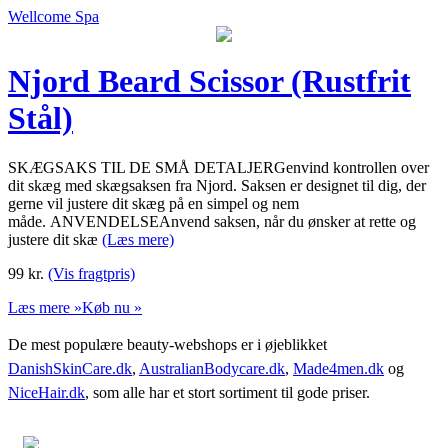
Wellcome Spa
Njord Beard Scissor (Rustfrit
Stål)
SKÆGSAKS TIL DE SMÅ DETALJERGenvind kontrollen over
dit skæg med skægsaksen fra Njord. Saksen er designet til dig, der
gerne vil justere dit skæg på en simpel og nem
måde. ANVENDELSEAnvend saksen, når du ønsker at rette og
justere dit skæ
(Læs mere)
99
kr.
(Vis fragtpris)
Læs mere »
Køb nu »
De mest populære beauty-webshops er i øjeblikket
DanishSkinCare.dk
,
AustralianBodycare.dk
,
Made4men.dk
og
NiceHair.dk
, som alle har et stort sortiment til gode priser.