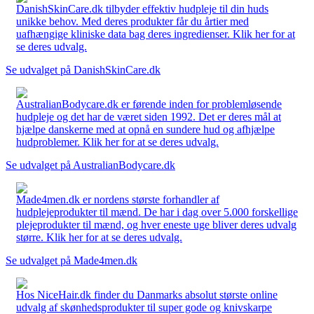
DanishSkinCare.dk tilbyder effektiv hudpleje til din huds
unikke behov. Med deres produkter får du årtier med
uafhængige kliniske data bag deres ingredienser. Klik her for at
se deres udvalg.
Se udvalget på DanishSkinCare.dk
AustralianBodycare.dk er førende inden for problemløsende
hudpleje og det har de været siden 1992. Det er deres mål at
hjælpe danskerne med at opnå en sundere hud og afhjælpe
hudproblemer. Klik her for at se deres udvalg.
Se udvalget på AustralianBodycare.dk
Made4men.dk er nordens største forhandler af
hudplejeprodukter til mænd. De har i dag over 5.000 forskellige
plejeprodukter til mænd, og hver eneste uge bliver deres udvalg
større. Klik her for at se deres udvalg.
Se udvalget på Made4men.dk
Hos NiceHair.dk finder du Danmarks absolut største online
udvalg af skønhedsprodukter til super gode og knivskarpe