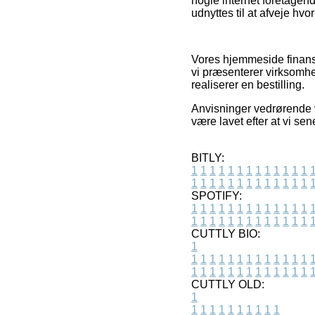
nogle internet foretagen
udnyttes til at afveje hvo
Vores hjemmeside finans
vi præsenterer virksomhe
realiserer en bestilling.
Anvisninger vedrørende v
være lavet efter at vi se
BITLY:
1
1
1
1
1
1
1
1
1
1
1
1
1
1
1
1
1
1
1
1
1
1
1
1
1
1
SPOTIFY:
1
1
1
1
1
1
1
1
1
1
1
1
1
1
1
1
1
1
1
1
1
1
1
1
1
1
CUTTLY BIO:
1
1
1
1
1
1
1
1
1
1
1
1
1
1
1
1
1
1
1
1
1
1
1
1
1
1
1
CUTTLY OLD:
1
1
1
1
1
1
1
1
1
1
1