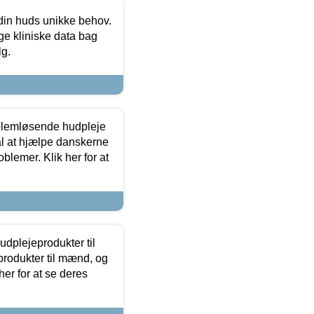
 din huds unikke behov.
ge kliniske data bag
lg.
oblemløsende hudpleje
ål at hjælpe danskerne
lemer. Klik her for at
dplejeprodukter til
produkter til mænd, og
her for at se deres