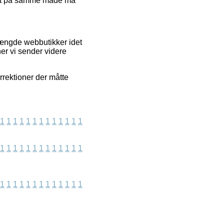
lket på samme måde må
ængde webbutikker idet
er vi sender videre
rrektioner der måtte
1
1
1
1
1
1
1
1
1
1
1
1
1
1
1
1
1
1
1
1
1
1
1
1
1
1
1
1
1
1
1
1
1
1
1
1
1
1
1