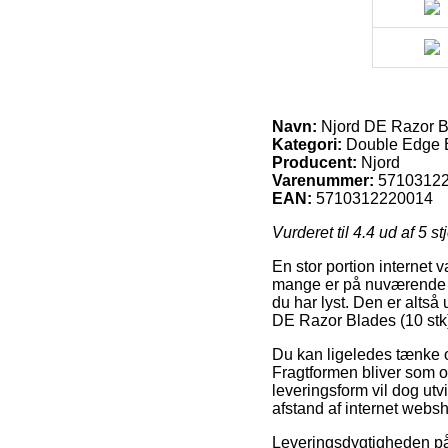
Navn:
Njord DE Razor Bl
Kategori:
Double Edge 
Producent:
Njord
Varenummer:
5710312
EAN:
5710312220014
Vurderet til
4.4
ud af 5 st
En stor portion internet 
mange er på nuværende ti
du har lyst. Den er alts
DE Razor Blades (10 stk
Du kan ligeledes tænke ove
Fragtformen bliver som o
leveringsform vil dog utv
afstand af internet webs
Leveringsdygtigheden på 