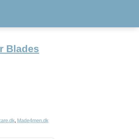
r Blades
care.dk
,
Made4men.dk