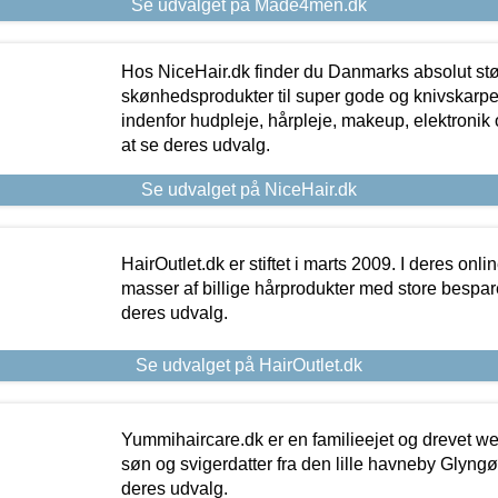
Se udvalget på Made4men.dk
Hos NiceHair.dk finder du Danmarks absolut stø
skønhedsprodukter til super gode og knivskarpe 
indenfor hudpleje, hårpleje, makeup, elektronik 
at se deres udvalg.
Se udvalget på NiceHair.dk
HairOutlet.dk er stiftet i marts 2009. I deres onl
masser af billige hårprodukter med store besparel
deres udvalg.
Se udvalget på HairOutlet.dk
Yummihaircare.dk er en familieejet og drevet we
søn og svigerdatter fra den lille havneby Glyngøre
deres udvalg.