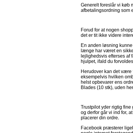
Generelt foreslår vi køb 
afbetalingsordning som e
Forud for at nogen shoppe
det er tit ikke videre inte
En anden løsning kunne 
længe har været en sikke
lejlighedsvis efterses af
hjulpet, ifald du forvold
Herudover kan det være ti
eksempelvis hvilken ombyt
helst opbevarer ens ordre
Blades (10 stk), uden hen
Trustpilot yder rigtig f
og derfor går vi ind for,
placerer din ordre.
Facebook præsterer ligel