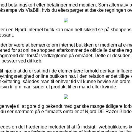
med betalingskort eller betalinger med mobilen. Som alternativ 
ksempelvis ViaBill, hvis du efterspørger at dække regningen ove
r i en Njord internet butik kan man helt sikkert se på shoppens
ressant.
derfor være at bemærke om internet butikken er medlem af e-mæ
rhed for at online shoppen efterkommer de officielle danske regl
 fagmænd der forstår vedtægterne på området. Dette er desuden e
es besvær ved dit køb.
l hjælp at du er sat ind i de elementære forhold der kan influer
ningsrettighed online butikken har. I den relation er det tillige 
kvittering, således man til enhver tid vil kunne bevise sin ordr
syn til om man søger et produkt til en mand eller kvinde.
ine genveje til at gøre dig bekendt med ganske mange tidligere f
 at du ser nærmere på e-firmaets omtaler af Njord DE Razor Blade
edes en del hæderlige metoder til at få indsigt i webbutikkens 