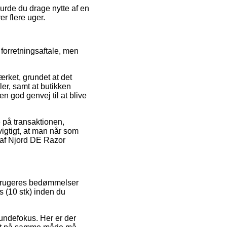
burde du drage nytte af en
r flere uger.
 forretningsaftale, men
rket, grundet at det
er, samt at butikken
n god genvej til at blive
e på transaktionen,
vigtigt, at man når som
e af Njord DE Razor
orbrugeres bedømmelser
s (10 stk) inden du
kundefokus. Her er der