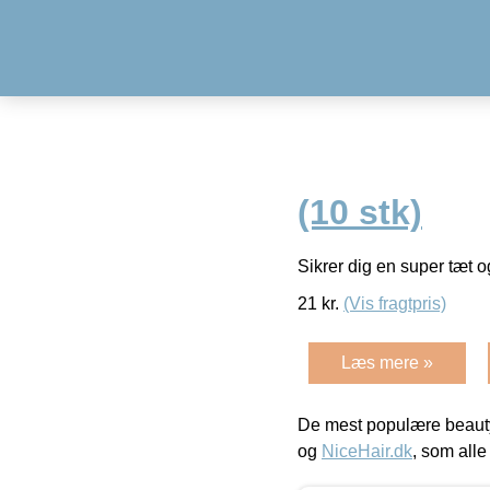
(10 stk)
Sikrer dig en super tæt 
21
kr.
(Vis fragtpris)
Læs mere »
De mest populære beauty
og
NiceHair.dk
, som alle 