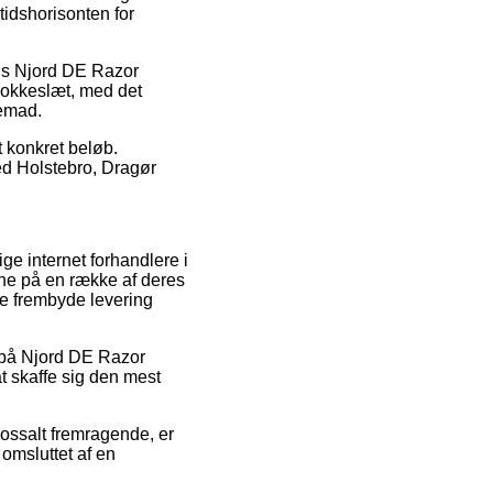
tidshorisonten for
vis Njord DE Razor
klokkeslæt, med det
jemad.
t konkret beløb.
ed Holstebro, Dragør
ige internet forhandlere i
rne på en række af deres
ge frembyde levering
at på Njord DE Razor
at skaffe sig den mest
lossalt fremragende, er
 omsluttet af en