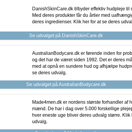
DanishSkinCare.dk tilbyder effektiv hudpleje til
Med deres produkter får du årtier med uafhængi
deres ingredienser. Klik her for at se deres udva
Se udvalget på DanishSkinCare.dk
AustralianBodycare.dk er førende inden for pr
og det har de været siden 1992. Det er deres m
med at opnå en sundere hud og afhjælpe hudprob
se deres udvalg.
Se udvalget på AustralianBodycare.dk
Made4men.dk er nordens største forhandler af hu
mænd. De har i dag over 5.000 forskellige pleje
hver eneste uge bliver deres udvalg større. Klik 
udvalg.