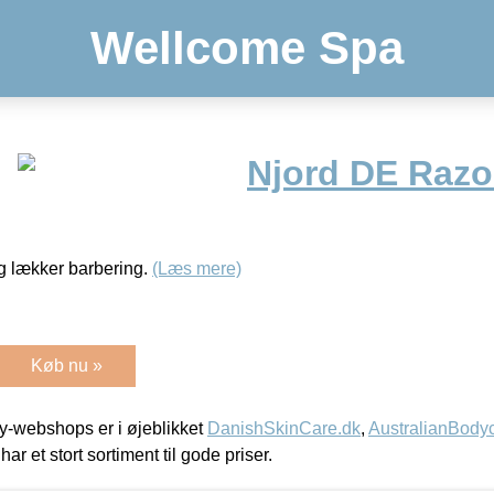
Wellcome Spa
Njord DE Razo
og lækker barbering.
(Læs mere)
Køb nu »
-webshops er i øjeblikket
DanishSkinCare.dk
,
AustralianBody
har et stort sortiment til gode priser.