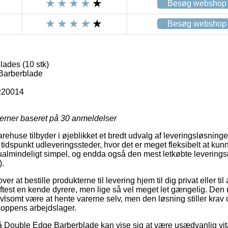
Besøg webshop
Besøg webshop
ades (10 stk)
Barberblade
220014
jerner baseret på
30
anmeldelser
varehuse tilbyder i øjeblikket et bredt udvalg af leveringsløsning
dspunkt udleveringssteder, hvor det er meget fleksibelt at kunn
å ualmindeligt simpel, og endda også den mest letkøbte leverin
).
r at bestille produkterne til levering hjem til dig privat eller ti
ftest en kende dyrere, men lige så vel meget let gængelig. Den 
ivlsomt være at hente varerne selv, men den løsning stiller krav 
hoppens arbejdslager.
Double Edge Barberblade kan vise sig at være usædvanlig vital