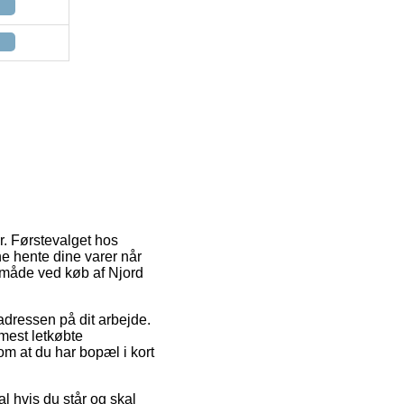
er. Førstevalget hos
e hente dine varer når
gsmåde ved køb af Njord
l adressen på dit arbejde.
mest letkøbte
om at du har bopæl i kort
 hvis du står og skal