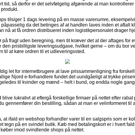
 tid, så derfor er det selvfølgelig afgørende at man kontrollerer 
 produkt.
hops tilsiger 1 dags levering på en masse varenumre, eksempel
påpasselig da det betinges af at handlen laves inden et aftalt 
an nå at få ordren distribueret inden logistikpersonalet drager h
 på fragt uden beregning, men tit kræver det at der aftages for e
den prisbilligste leveringsudgave, hvilket gerne – om du bor v
m til at køre ordren til et udleveringssted.
dig let for internetbrugere at lave prissammenligning fra forskell
llige Njord e-forhandlere fundet det uundgåeligt at trykke prise
 ligeledes til kvinder og mænd – helt i bund, og endda nogle gan
d blive lukrativt at eftergå forskellige firmaer på nettet efter rab
du gennemfører din bestilling, sådan at man er velinformeret til 
 at ifald en webshop forhandler varer til en salgspris som er ko
et tegn på en svindel butik. Køb med betalingskort er i hvert fald
er køber imod svindlende shops på nettet.