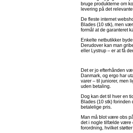
bruge produkterne om kort
levering på det relevante
De fleste internet webs
Blades (10 stk), men vær 
formål at de garanteret k
Enkelte netbutikker byder
Derudover kan man gribe 
eller Lystrup – er at få de
Det er jo efterhånden væl
Danmark, og ergo har uta
varer – til juniorer, men
uden betaling.
Dog kan det til hver en ti
Blades (10 stk) forinden 
betalelige pris.
Man må blot være obs på,
det i nogle tilfælde være 
forordning, hvilket støtt