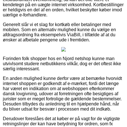
kendetegn på en uægte internet virksomhed. Kortbestillinger
er heldigvis en del af en orden, hvilket beskytter køber imod
uærlige e-forhandlere.
Generelt slår vi et slag for kortkøb eller betalinger med
mobilen. Som en alternativ mulighed kunne du vælge en
afdragsordning fra eksempelvis ViaBill, i tilfælde af at du
ønsker at afbetale pengene ude i fremtiden.
Forinden folk shopper hos en Njord netshop kunne man
utvivlsomt studere netbutikkens vilkår, dog er det oftest ikke
særlig interessant.
En anden mulighed kunne derfor være at bemærke hvorvidt
internet shoppen er godkendt af e-mærket, fordi det længe
har været en indikation om at webshoppen efterkommer
dansk lovgivning, udover at forretningen ofte besigtiges af
jurister som er meget fortrolige de gældende bestemmelser.
Desuden tilbydes du anledning til en hjælpende hånd, når
du bliver udsat for besvær i processen med dit indkøb.
Derudover foreslåes det at køber er på vagt for de vigtigste
retningslinjer der kan have betydning for ordren, som fx