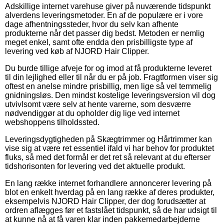
Adskillige internet varehuse giver på nuværende tidspunkt
alverdens leveringsmetoder. En af de populære er i vore
dage afhentningssteder, hvor du selv kan afhente
produkterne når det passer dig bedst. Metoden er nemlig
meget enkel, samt ofte endda den prisbilligste type af
levering ved køb af NJORD Hair Clipper.
Du burde tillige afveje for og imod at få produkterne leveret
til din lejlighed eller til når du er på job. Fragtformen viser sig
oftest en anelse mindre prisbillig, men lige så vel temmelig
gnidningsløs. Den mindst kostelige leveringsversion vil dog
utvivlsomt være selv at hente varerne, som desværre
nødvendiggør at du opholder dig lige ved internet
webshoppens tilholdssted.
Leveringsdygtigheden på Skægtrimmer og Hårtrimmer kan
vise sig at være ret essentiel ifald vi har behov for produktet
fluks, så med det formål er det ret så relevant at du efterser
tidshorisonten for levering ved det aktuelle produkt.
En lang række internet forhandlere annoncerer levering på
blot en enkelt hverdag på en lang række af deres produkter,
eksempelvis NJORD Hair Clipper, der dog forudsætter at
ordren aflægges før et fastslået tidspunkt, så de har udsigt til
at kunne nå at få varen klar inden pakkemedarbejderne