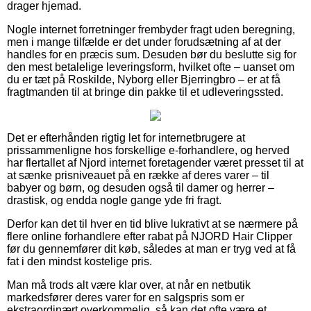
drager hjemad.
Nogle internet forretninger frembyder fragt uden beregning,
men i mange tilfælde er det under forudsætning af at der
handles for en præcis sum. Desuden bør du beslutte sig for
den mest betalelige leveringsform, hvilket ofte – uanset om
du er tæt på Roskilde, Nyborg eller Bjerringbro – er at få
fragtmanden til at bringe din pakke til et udleveringssted.
Det er efterhånden rigtig let for internetbrugere at
prissammenligne hos forskellige e-forhandlere, og herved
har flertallet af Njord internet foretagender været presset til at
at sænke prisniveauet på en række af deres varer – til
babyer og børn, og desuden også til damer og herrer –
drastisk, og endda nogle gange yde fri fragt.
Derfor kan det til hver en tid blive lukrativt at se nærmere på
flere online forhandlere efter rabat på NJORD Hair Clipper
før du gennemfører dit køb, således at man er tryg ved at få
fat i den mindst kostelige pris.
Man må trods alt være klar over, at når en netbutik
markedsfører deres varer for en salgspris som er
ekstraordinært overkommelig, så kan det ofte være et