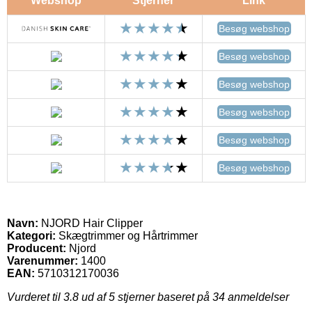
Webshop
Stjerner
Link
Besøg webshop
Besøg webshop
Besøg webshop
Besøg webshop
Besøg webshop
Besøg webshop
Navn:
NJORD Hair Clipper
Kategori:
Skægtrimmer og Hårtrimmer
Producent:
Njord
Varenummer:
1400
EAN:
5710312170036
Vurderet til
3.8
ud af 5 stjerner baseret på
34
anmeldelser