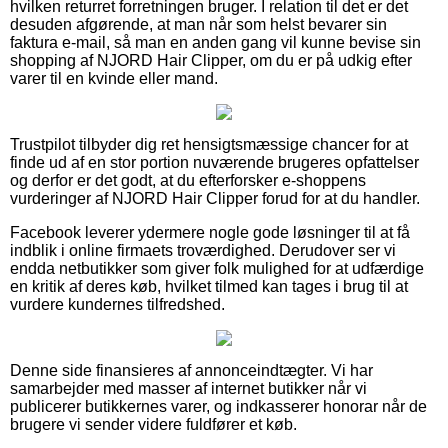
hvilken returret forretningen bruger. I relation til det er det
desuden afgørende, at man når som helst bevarer sin
faktura e-mail, så man en anden gang vil kunne bevise sin
shopping af NJORD Hair Clipper, om du er på udkig efter
varer til en kvinde eller mand.
Trustpilot tilbyder dig ret hensigtsmæssige chancer for at
finde ud af en stor portion nuværende brugeres opfattelser
og derfor er det godt, at du efterforsker e-shoppens
vurderinger af NJORD Hair Clipper forud for at du handler.
Facebook leverer ydermere nogle gode løsninger til at få
indblik i online firmaets troværdighed. Derudover ser vi
endda netbutikker som giver folk mulighed for at udfærdige
en kritik af deres køb, hvilket tilmed kan tages i brug til at
vurdere kundernes tilfredshed.
Denne side finansieres af annonceindtægter. Vi har
samarbejder med masser af internet butikker når vi
publicerer butikkernes varer, og indkasserer honorar når de
brugere vi sender videre fuldfører et køb.