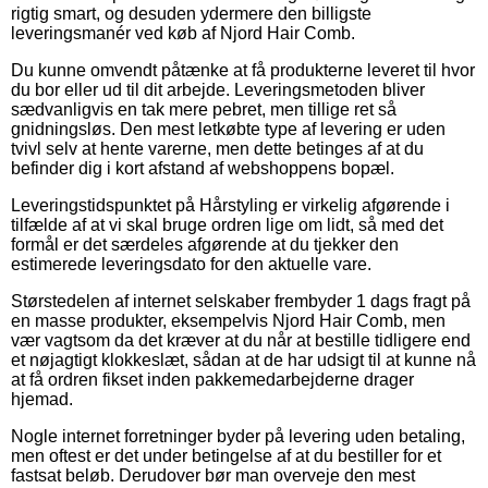
rigtig smart, og desuden ydermere den billigste
leveringsmanér ved køb af Njord Hair Comb.
Du kunne omvendt påtænke at få produkterne leveret til hvor
du bor eller ud til dit arbejde. Leveringsmetoden bliver
sædvanligvis en tak mere pebret, men tillige ret så
gnidningsløs. Den mest letkøbte type af levering er uden
tvivl selv at hente varerne, men dette betinges af at du
befinder dig i kort afstand af webshoppens bopæl.
Leveringstidspunktet på Hårstyling er virkelig afgørende i
tilfælde af at vi skal bruge ordren lige om lidt, så med det
formål er det særdeles afgørende at du tjekker den
estimerede leveringsdato for den aktuelle vare.
Størstedelen af internet selskaber frembyder 1 dags fragt på
en masse produkter, eksempelvis Njord Hair Comb, men
vær vagtsom da det kræver at du når at bestille tidligere end
et nøjagtigt klokkeslæt, sådan at de har udsigt til at kunne nå
at få ordren fikset inden pakkemedarbejderne drager
hjemad.
Nogle internet forretninger byder på levering uden betaling,
men oftest er det under betingelse af at du bestiller for et
fastsat beløb. Derudover bør man overveje den mest