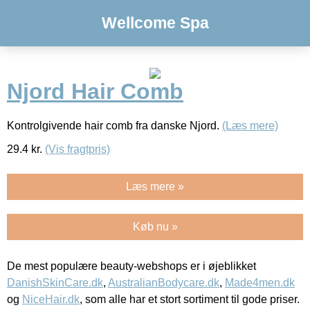
Wellcome Spa
Njord Hair Comb
Kontrolgivende hair comb fra danske Njord.
(Læs mere)
29.4
kr.
(Vis fragtpris)
Læs mere »
Køb nu »
De mest populære beauty-webshops er i øjeblikket
DanishSkinCare.dk
,
AustralianBodycare.dk
,
Made4men.dk
og
NiceHair.dk
, som alle har et stort sortiment til gode priser.