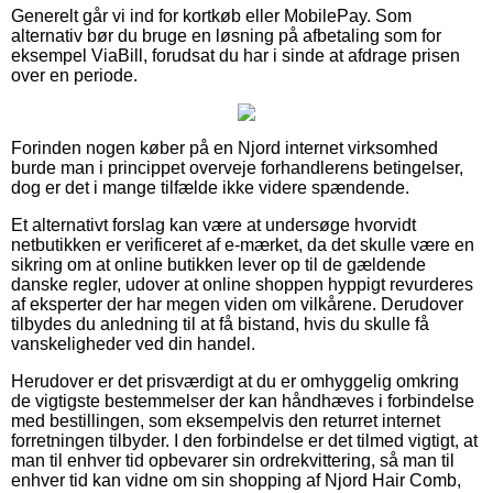
Generelt går vi ind for kortkøb eller MobilePay. Som
alternativ bør du bruge en løsning på afbetaling som for
eksempel ViaBill, forudsat du har i sinde at afdrage prisen
over en periode.
Forinden nogen køber på en Njord internet virksomhed
burde man i princippet overveje forhandlerens betingelser,
dog er det i mange tilfælde ikke videre spændende.
Et alternativt forslag kan være at undersøge hvorvidt
netbutikken er verificeret af e-mærket, da det skulle være en
sikring om at online butikken lever op til de gældende
danske regler, udover at online shoppen hyppigt revurderes
af eksperter der har megen viden om vilkårene. Derudover
tilbydes du anledning til at få bistand, hvis du skulle få
vanskeligheder ved din handel.
Herudover er det prisværdigt at du er omhyggelig omkring
de vigtigste bestemmelser der kan håndhæves i forbindelse
med bestillingen, som eksempelvis den returret internet
forretningen tilbyder. I den forbindelse er det tilmed vigtigt, at
man til enhver tid opbevarer sin ordrekvittering, så man til
enhver tid kan vidne om sin shopping af Njord Hair Comb,