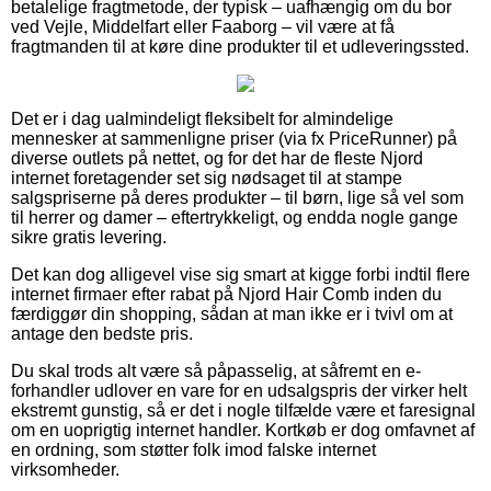
betalelige fragtmetode, der typisk – uafhængig om du bor
ved Vejle, Middelfart eller Faaborg – vil være at få
fragtmanden til at køre dine produkter til et udleveringssted.
Det er i dag ualmindeligt fleksibelt for almindelige
mennesker at sammenligne priser (via fx PriceRunner) på
diverse outlets på nettet, og for det har de fleste Njord
internet foretagender set sig nødsaget til at stampe
salgspriserne på deres produkter – til børn, lige så vel som
til herrer og damer – eftertrykkeligt, og endda nogle gange
sikre gratis levering.
Det kan dog alligevel vise sig smart at kigge forbi indtil flere
internet firmaer efter rabat på Njord Hair Comb inden du
færdiggør din shopping, sådan at man ikke er i tvivl om at
antage den bedste pris.
Du skal trods alt være så påpasselig, at såfremt en e-
forhandler udlover en vare for en udsalgspris der virker helt
ekstremt gunstig, så er det i nogle tilfælde være et faresignal
om en uoprigtig internet handler. Kortkøb er dog omfavnet af
en ordning, som støtter folk imod falske internet
virksomheder.