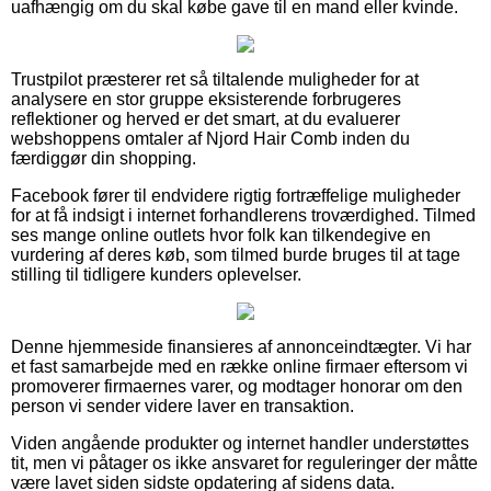
uafhængig om du skal købe gave til en mand eller kvinde.
Trustpilot præsterer ret så tiltalende muligheder for at
analysere en stor gruppe eksisterende forbrugeres
reflektioner og herved er det smart, at du evaluerer
webshoppens omtaler af Njord Hair Comb inden du
færdiggør din shopping.
Facebook fører til endvidere rigtig fortræffelige muligheder
for at få indsigt i internet forhandlerens troværdighed. Tilmed
ses mange online outlets hvor folk kan tilkendegive en
vurdering af deres køb, som tilmed burde bruges til at tage
stilling til tidligere kunders oplevelser.
Denne hjemmeside finansieres af annonceindtægter. Vi har
et fast samarbejde med en række online firmaer eftersom vi
promoverer firmaernes varer, og modtager honorar om den
person vi sender videre laver en transaktion.
Viden angående produkter og internet handler understøttes
tit, men vi påtager os ikke ansvaret for reguleringer der måtte
være lavet siden sidste opdatering af sidens data.