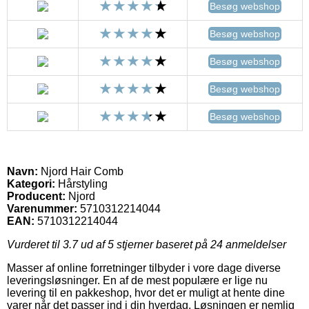
Besøg webshop
Besøg webshop
Besøg webshop
Besøg webshop
Besøg webshop
Navn:
Njord Hair Comb
Kategori:
Hårstyling
Producent:
Njord
Varenummer:
5710312214044
EAN:
5710312214044
Vurderet til
3.7
ud af 5 stjerner baseret på
24
anmeldelser
Masser af online forretninger tilbyder i vore dage diverse
leveringsløsninger. En af de mest populære er lige nu
levering til en pakkeshop, hvor det er muligt at hente dine
varer når det passer ind i din hverdag. Løsningen er nemlig