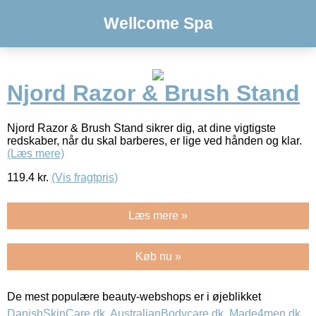
Wellcome Spa
Njord Razor & Brush Stand
Njord Razor & Brush Stand sikrer dig, at dine vigtigste
redskaber, når du skal barberes, er lige ved hånden og klar.
(Læs mere)
119.4
kr.
(Vis fragtpris)
Læs mere »
Køb nu »
De mest populære beauty-webshops er i øjeblikket
DanishSkinCare.dk
,
AustralianBodycare.dk
,
Made4men.dk