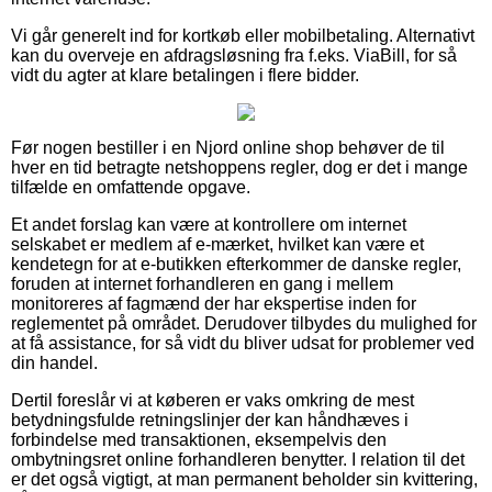
Vi går generelt ind for kortkøb eller mobilbetaling. Alternativt
kan du overveje en afdragsløsning fra f.eks. ViaBill, for så
vidt du agter at klare betalingen i flere bidder.
Før nogen bestiller i en Njord online shop behøver de til
hver en tid betragte netshoppens regler, dog er det i mange
tilfælde en omfattende opgave.
Et andet forslag kan være at kontrollere om internet
selskabet er medlem af e-mærket, hvilket kan være et
kendetegn for at e-butikken efterkommer de danske regler,
foruden at internet forhandleren en gang i mellem
monitoreres af fagmænd der har ekspertise inden for
reglementet på området. Derudover tilbydes du mulighed for
at få assistance, for så vidt du bliver udsat for problemer ved
din handel.
Dertil foreslår vi at køberen er vaks omkring de mest
betydningsfulde retningslinjer der kan håndhæves i
forbindelse med transaktionen, eksempelvis den
ombytningsret online forhandleren benytter. I relation til det
er det også vigtigt, at man permanent beholder sin kvittering,