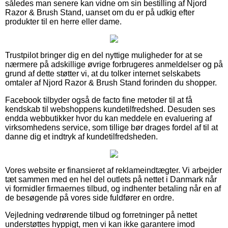
således man senere kan vidne om sin bestilling af Njord
Razor & Brush Stand, uanset om du er på udkig efter
produkter til en herre eller dame.
Trustpilot bringer dig en del nyttige muligheder for at se
nærmere på adskillige øvrige forbrugeres anmeldelser og på
grund af dette støtter vi, at du tolker internet selskabets
omtaler af Njord Razor & Brush Stand forinden du shopper.
Facebook tilbyder også de facto fine metoder til at få
kendskab til webshoppens kundetilfredshed. Desuden ses
endda webbutikker hvor du kan meddele en evaluering af
virksomhedens service, som tillige bør drages fordel af til at
danne dig et indtryk af kundetilfredsheden.
Vores website er finansieret af reklameindtægter. Vi arbejder
tæt sammen med en hel del outlets på nettet i Danmark når
vi formidler firmaernes tilbud, og indhenter betaling når en af
de besøgende på vores side fuldfører en ordre.
Vejledning vedrørende tilbud og forretninger på nettet
understøttes hyppigt, men vi kan ikke garantere imod