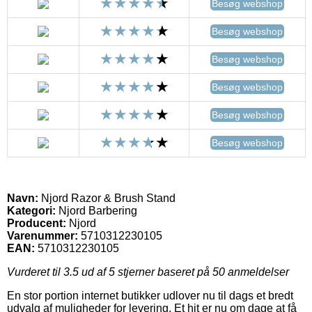
Besøg webshop
Besøg webshop
Besøg webshop
Besøg webshop
Besøg webshop
Besøg webshop
Navn:
Njord Razor & Brush Stand
Kategori:
Njord Barbering
Producent:
Njord
Varenummer:
5710312230105
EAN:
5710312230105
Vurderet til
3.5
ud af 5 stjerner baseret på
50
anmeldelser
En stor portion internet butikker udlover nu til dags et bredt
udvalg af muligheder for levering. Et hit er nu om dage at få