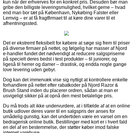
kun når der erhverves for en konkret pris. Desuden bør man
gribe den billigste leveringsmulighed, hvilket gerne – hvad
end man bor tæt på København, Nykøbing Falster eller
Lemvig – er at få fragtfirmaet til at køre dine varer til et
afhentningssted.
Det er ekstremt fleksibelt for købere at søge sig frem til priser
på diverse firmaer på nettet, og følgelig har masser af Njord
e-handler fundet det nødvendigt at reducere salgspriserne
på specielt deres bedst i test produkter – til juniorer, og
ligeså til herrer og damer – drastisk, og endda nogle gange
love levering uden gebyr.
Dog kan det immervæk vise sig nyttigt at kontrollere enkelte
forhandlere på nettet efter rabatkoder på Njord Razor &
Brush Stand inden du placerer ordren, sådan at man er
usvigeligt sikker på at opnå den mest betalelige pris.
Du må trods alt ikke undervurdere, at i tilfælde af at en online
butik udlover deres varer til en salgspris der anses for
umådelig gunstig, kan det undertiden være en varsel om en
bedragerisk online butik. Bestillinger med kort er i hvert fald
en del af en bestemmelse, der støtter køber imod falske
internet varehuse.