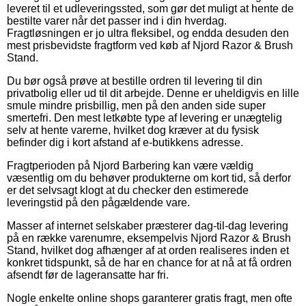
leveret til et udleveringssted, som gør det muligt at hente de
bestilte varer når det passer ind i din hverdag.
Fragtløsningen er jo ultra fleksibel, og endda desuden den
mest prisbevidste fragtform ved køb af Njord Razor & Brush
Stand.
Du bør også prøve at bestille ordren til levering til din
privatbolig eller ud til dit arbejde. Denne er uheldigvis en lille
smule mindre prisbillig, men på den anden side super
smertefri. Den mest letkøbte type af levering er unægtelig
selv at hente varerne, hvilket dog kræver at du fysisk
befinder dig i kort afstand af e-butikkens adresse.
Fragtperioden på Njord Barbering kan være vældig
væsentlig om du behøver produkterne om kort tid, så derfor
er det selvsagt klogt at du checker den estimerede
leveringstid på den pågældende vare.
Masser af internet selskaber præsterer dag-til-dag levering
på en række varenumre, eksempelvis Njord Razor & Brush
Stand, hvilket dog afhænger af at orden realiseres inden et
konkret tidspunkt, så de har en chance for at nå at få ordren
afsendt før de lageransatte har fri.
Nogle enkelte online shops garanterer gratis fragt, men ofte