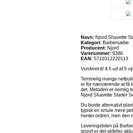
Navn:
Njord Shavette Sta
Kategori:
Barbersæbe
Producent:
Njord
Varenummer:
9386
EAN:
5710312220113
Vurderet til
4.5
ud af 5 st
Temmelig mange netbutikk
er for nærværende at få le
det. Metoden er nemlig t
Njord Shavette Starter Se
Du burde alternativt planl
typisk en smule mere pebr
henter ordren, men den m
Leveringstiden på Barber
grund er det aldeles aktu