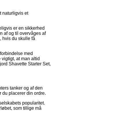
naturligvis et
eligvis er en sikkerhed
n af og til overvåges af
 hvis du skulle få
 forbindelse med
igtigt, at man altid
ord Shavette Starter Set,
ters tanker og af den
r du placerer din ordre.
selskabets popularitet.
løbet, som tillige må