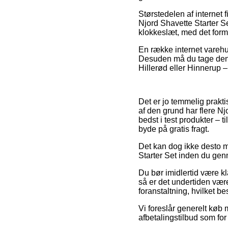
Størstedelen af internet 
Njord Shavette Starter Se
klokkeslæt, med det formål
En række internet varehuse
Desuden må du tage den m
Hillerød eller Hinnerup – 
Det er jo temmelig prakti
af den grund har flere Nj
bedst i test produkter – 
byde på gratis fragt.
Det kan dog ikke desto mi
Starter Set inden du genn
Du bør imidlertid være kl
så er det undertiden vær
foranstaltning, hvilket b
Vi foreslår generelt køb 
afbetalingstilbud som for