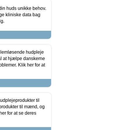
 din huds unikke behov.
ge kliniske data bag
lg.
oblemløsende hudpleje
ål at hjælpe danskerne
lemer. Klik her for at
dplejeprodukter til
produkter til mænd, og
her for at se deres