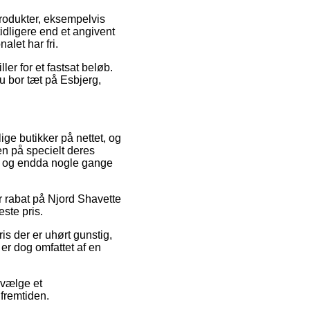
 produkter, eksempelvis
idligere end et angivent
alet har fri.
ler for et fastsat beløb.
u bor tæt på Esbjerg,
ige butikker på nettet, og
en på specielt deres
mt, og endda nogle gange
er rabat på Njord Shavette
este pris.
is der er uhørt gunstig,
er dog omfattet af en
 vælge et
 fremtiden.