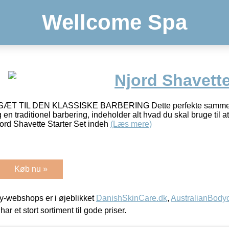
Wellcome Spa
Njord Shavette
TIL DEN KLASSISKE BARBERING Dette perfekte sammensa
en traditionel barbering, indeholder alt hvad du skal bruge til 
 Shavette Starter Set indeh
(Læs mere)
Køb nu »
-webshops er i øjeblikket
DanishSkinCare.dk
,
AustralianBody
har et stort sortiment til gode priser.