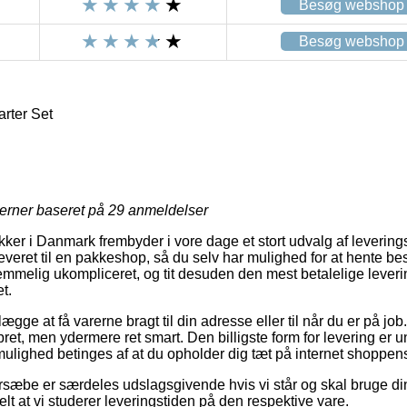
Besøg webshop
Besøg webshop
rter Set
jerner baseret på
29
anmeldelser
er i Danmark frembyder i vore dage et stort udvalg af leverings
veret til en pakkeshop, så du selv har mulighed for at hente besti
emmelig ukompliceret, og tit desuden den mest betalelige lever
t.
ægge at få varerne bragt til din adresse eller til når du er på jo
et, men ydermere ret smart. Den billigste form for levering er u
ulighed betinges af at du opholder dig tæt på internet shoppens
sæbe er særdeles udslagsgivende hvis vi står og skal bruge din
elt at vi studerer leveringstiden på den respektive vare.