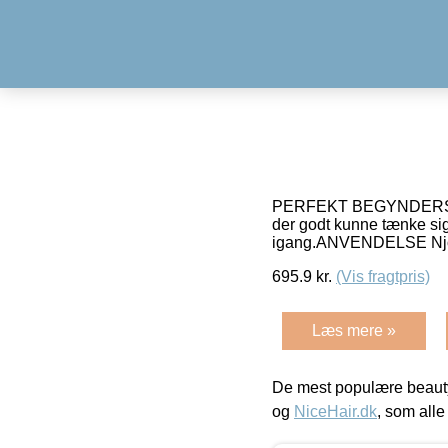
PERFEKT BEGYNDERSÆT 
der godt kunne tænke sig 
igang.ANVENDELSE Njord
695.9
kr.
(Vis fragtpris)
Læs mere »
De mest populære beauty
og
NiceHair.dk
, som alle 