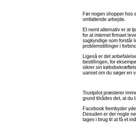
Før nogen shopper hos en 
omfattende arbejde.
Et nemt alternativ er at 
for at internet firmaet le
sagkyndige som forstår lo
problemstillinger i forbi
Ligeså er det anbefalels
bestillingen, for eksempe
sikrer sin købsbekræftel
uanset om du søger en var
Trustpilot præsterer imm
grund tilrådes det, at du 
Facebook frembyder yderme
Desuden er der nogle net
tages i brug til at få et 