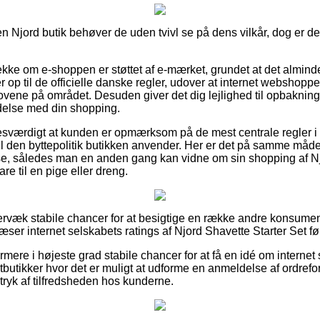
Njord butik behøver de uden tvivl se på dens vilkår, dog er det 
tjekke om e-shoppen er støttet af e-mærket, grundet at det almind
ver op til de officielle danske regler, udover at internet webshoppe
vene på området. Desuden giver det dig lejlighed til opbakning,
ndelse med din shopping.
esværdigt at kunden er opmærksom på de mest centrale regler i
l den byttepolitik butikken anvender. Her er det på samme måde v
se, således man en anden gang kan vidne om sin shopping af Nj
e til en pige eller dreng.
ervæk stabile chancer for at besigtige en række andre konsumen
læser internet selskabets ratings af Njord Shavette Starter Set fø
re i højeste grad stabile chancer for at få en idé om internet 
butikker hvor det er muligt at udforme en anmeldelse af ordrefor
indtryk af tilfredsheden hos kunderne.