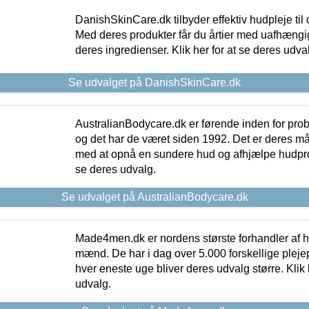
DanishSkinCare.dk tilbyder effektiv hudpleje til
Med deres produkter får du årtier med uafhængi
deres ingredienser. Klik her for at se deres udva
Se udvalget på DanishSkinCare.dk
AustralianBodycare.dk er førende inden for pr
og det har de været siden 1992. Det er deres m
med at opnå en sundere hud og afhjælpe hudprob
se deres udvalg.
Se udvalget på AustralianBodycare.dk
Made4men.dk er nordens største forhandler af hu
mænd. De har i dag over 5.000 forskellige pleje
hver eneste uge bliver deres udvalg større. Klik 
udvalg.