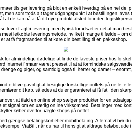
firmaer tilsiger levering på blot en enkelt hverdag på en hel del
t, men som trods alt tager udgangspunkt i at bestillingen laves t
 at de kan nå at få dit nye produkt afsted forinden logistikperson
 lover fragtfri levering, men typisk forudsætter det at man bestil
est letkøbte leveringsmetode, hvilket i mange tilfælde – om d
er at få fragtmanden til at køre din bestilling til en pakkeshop.
sk for almindelige dødelige at finde de laveste priser hos forskell
ord internet firmaer været presset til at at formindske salgsværdi
til drenge og piger, og samtidig også til herrer og damer – enor
ndre blive gavnligt at besigtige forskellige outlets på nettet eft
emfører dit køb, således at du er garanteret at få fat i den skarp
ar over, at ifald en online shop sælger produkter for en udsalgspr
e et signal om en uærlig online virksomhed. Betalinger med kort 
eskytter køber overfor uægte shops på nettet.
med gængse betalingskort eller mobilbetaling. Alternativt bør du
 eksempel ViaBill, når du har til hensigt at afdrage beløbet ude i