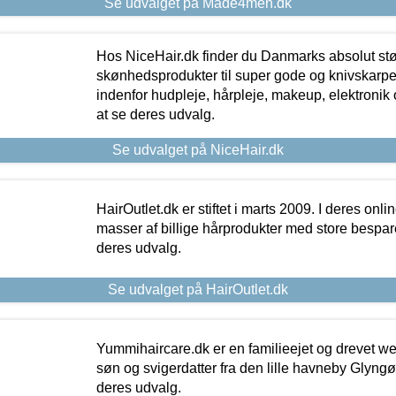
Se udvalget på Made4men.dk
Hos NiceHair.dk finder du Danmarks absolut stø
skønhedsprodukter til super gode og knivskarpe 
indenfor hudpleje, hårpleje, makeup, elektronik 
at se deres udvalg.
Se udvalget på NiceHair.dk
HairOutlet.dk er stiftet i marts 2009. I deres onl
masser af billige hårprodukter med store besparel
deres udvalg.
Se udvalget på HairOutlet.dk
Yummihaircare.dk er en familieejet og drevet we
søn og svigerdatter fra den lille havneby Glyngøre
deres udvalg.