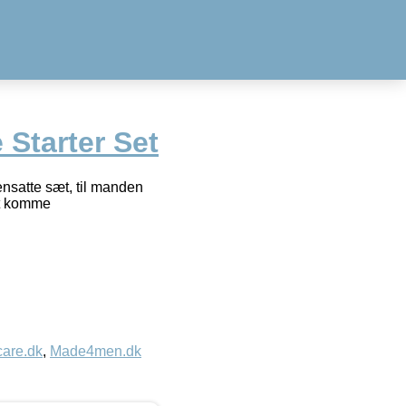
 Starter Set
tte sæt, til manden
at komme
care.dk
,
Made4men.dk