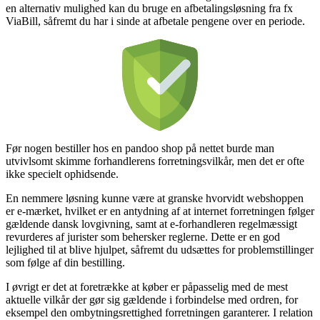
en alternativ mulighed kan du bruge en afbetalingsløsning fra fx
ViaBill, såfremt du har i sinde at afbetale pengene over en periode.
Før nogen bestiller hos en pandoo shop på nettet burde man
utvivlsomt skimme forhandlerens forretningsvilkår, men det er ofte
ikke specielt ophidsende.
En nemmere løsning kunne være at granske hvorvidt webshoppen
er e-mærket, hvilket er en antydning af at internet forretningen følger
gældende dansk lovgivning, samt at e-forhandleren regelmæssigt
revurderes af jurister som behersker reglerne. Dette er en god
lejlighed til at blive hjulpet, såfremt du udsættes for problemstillinger
som følge af din bestilling.
I øvrigt er det at foretrække at køber er påpasselig med de mest
aktuelle vilkår der gør sig gældende i forbindelse med ordren, for
eksempel den ombytningsrettighed forretningen garanterer. I relation