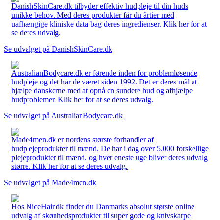
DanishSkinCare.dk tilbyder effektiv hudpleje til din huds
unikke behov. Med deres produkter får du årtier med
uafhængige kliniske data bag deres ingredienser. Klik her for at
se deres udvalg.
Se udvalget på DanishSkinCare.dk
AustralianBodycare.dk er førende inden for problemløsende
hudpleje og det har de været siden 1992. Det er deres mål at
hjælpe danskerne med at opnå en sundere hud og afhjælpe
hudproblemer. Klik her for at se deres udvalg.
Se udvalget på AustralianBodycare.dk
Made4men.dk er nordens største forhandler af
hudplejeprodukter til mænd. De har i dag over 5.000 forskellige
plejeprodukter til mænd, og hver eneste uge bliver deres udvalg
større. Klik her for at se deres udvalg.
Se udvalget på Made4men.dk
Hos NiceHair.dk finder du Danmarks absolut største online
udvalg af skønhedsprodukter til super gode og knivskarpe