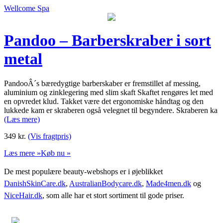
Wellcome Spa
Pandoo – Barberskraber i sort
metal
PandooÂ´s bæredygtige barberskaber er fremstillet af messing,
aluminium og zinklegering med slim skaft Skaftet rengøres let med
en opvredet klud. Takket være det ergonomiske håndtag og den
lukkede kam er skraberen også velegnet til begyndere. Skraberen ka
(Læs mere)
349
kr.
(Vis fragtpris)
Læs mere »
Køb nu »
De mest populære beauty-webshops er i øjeblikket
DanishSkinCare.dk
,
AustralianBodycare.dk
,
Made4men.dk
og
NiceHair.dk
, som alle har et stort sortiment til gode priser.