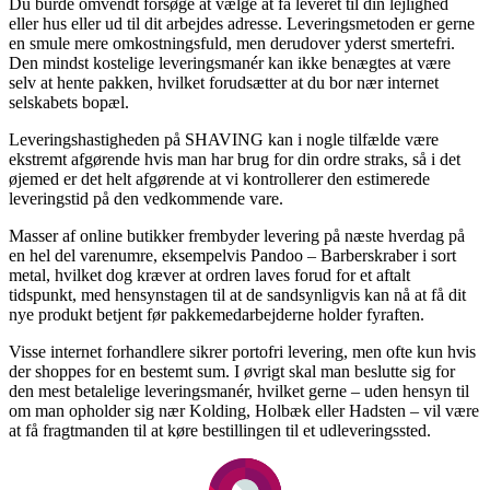
Du burde omvendt forsøge at vælge at få leveret til din lejlighed
eller hus eller ud til dit arbejdes adresse. Leveringsmetoden er gerne
en smule mere omkostningsfuld, men derudover yderst smertefri.
Den mindst kostelige leveringsmanér kan ikke benægtes at være
selv at hente pakken, hvilket forudsætter at du bor nær internet
selskabets bopæl.
Leveringshastigheden på SHAVING kan i nogle tilfælde være
ekstremt afgørende hvis man har brug for din ordre straks, så i det
øjemed er det helt afgørende at vi kontrollerer den estimerede
leveringstid på den vedkommende vare.
Masser af online butikker frembyder levering på næste hverdag på
en hel del varenumre, eksempelvis Pandoo – Barberskraber i sort
metal, hvilket dog kræver at ordren laves forud for et aftalt
tidspunkt, med hensynstagen til at de sandsynligvis kan nå at få dit
nye produkt betjent før pakkemedarbejderne holder fyraften.
Visse internet forhandlere sikrer portofri levering, men ofte kun hvis
der shoppes for en bestemt sum. I øvrigt skal man beslutte sig for
den mest betalelige leveringsmanér, hvilket gerne – uden hensyn til
om man opholder sig nær Kolding, Holbæk eller Hadsten – vil være
at få fragtmanden til at køre bestillingen til et udleveringssted.