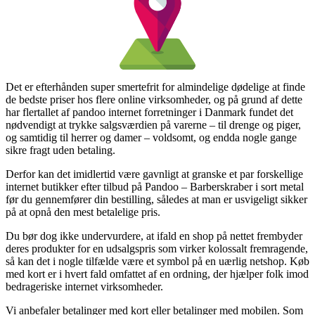
Det er efterhånden super smertefrit for almindelige dødelige at finde
de bedste priser hos flere online virksomheder, og på grund af dette
har flertallet af pandoo internet forretninger i Danmark fundet det
nødvendigt at trykke salgsværdien på varerne – til drenge og piger,
og samtidig til herrer og damer – voldsomt, og endda nogle gange
sikre fragt uden betaling.
Derfor kan det imidlertid være gavnligt at granske et par forskellige
internet butikker efter tilbud på Pandoo – Barberskraber i sort metal
før du gennemfører din bestilling, således at man er usvigeligt sikker
på at opnå den mest betalelige pris.
Du bør dog ikke undervurdere, at ifald en shop på nettet frembyder
deres produkter for en udsalgspris som virker kolossalt fremragende,
så kan det i nogle tilfælde være et symbol på en uærlig netshop. Køb
med kort er i hvert fald omfattet af en ordning, der hjælper folk imod
bedrageriske internet virksomheder.
Vi anbefaler betalinger med kort eller betalinger med mobilen. Som