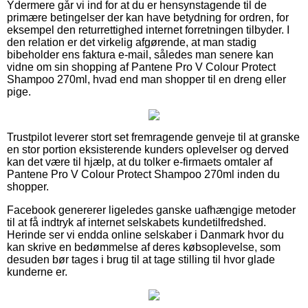
Ydermere går vi ind for at du er hensynstagende til de
primære betingelser der kan have betydning for ordren, for
eksempel den returrettighed internet forretningen tilbyder. I
den relation er det virkelig afgørende, at man stadig
bibeholder ens faktura e-mail, således man senere kan
vidne om sin shopping af Pantene Pro V Colour Protect
Shampoo 270ml, hvad end man shopper til en dreng eller
pige.
Trustpilot leverer stort set fremragende genveje til at granske
en stor portion eksisterende kunders oplevelser og derved
kan det være til hjælp, at du tolker e-firmaets omtaler af
Pantene Pro V Colour Protect Shampoo 270ml inden du
shopper.
Facebook genererer ligeledes ganske uafhængige metoder
til at få indtryk af internet selskabets kundetilfredshed.
Herinde ser vi endda online selskaber i Danmark hvor du
kan skrive en bedømmelse af deres købsoplevelse, som
desuden bør tages i brug til at tage stilling til hvor glade
kunderne er.