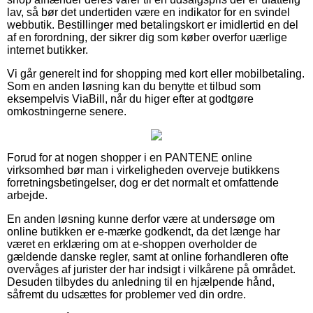
lav, så bør det undertiden være en indikator for en svindel
webbutik. Bestillinger med betalingskort er imidlertid en del
af en forordning, der sikrer dig som køber overfor uærlige
internet butikker.
Vi går generelt ind for shopping med kort eller mobilbetaling.
Som en anden løsning kan du benytte et tilbud som
eksempelvis ViaBill, når du higer efter at godtgøre
omkostningerne senere.
Forud for at nogen shopper i en PANTENE online
virksomhed bør man i virkeligheden overveje butikkens
forretningsbetingelser, dog er det normalt et omfattende
arbejde.
En anden løsning kunne derfor være at undersøge om
online butikken er e-mærke godkendt, da det længe har
været en erklæring om at e-shoppen overholder de
gældende danske regler, samt at online forhandleren ofte
overvåges af jurister der har indsigt i vilkårene på området.
Desuden tilbydes du anledning til en hjælpende hånd,
såfremt du udsættes for problemer ved din ordre.