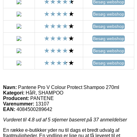
Besøg webshop
Besøg webshop
Besøg webshop
Besøg webshop
Besøg webshop
Besøg webshop
Navn:
Pantene Pro V Colour Protect Shampoo 270ml
Kategori:
HåR, SHAMPOO
Producent:
PANTENE
Varenummer:
13107
EAN:
4084500289642
Vurderet til
4.8
ud af 5 stjerner baseret på
37
anmeldelser
En række e-butikker yder nu til dags et bredt udvalg af
fragtmuligheder. En yndling er lige nu at få leveret til et