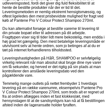
udleveringssted, fordi det giver dig fuld fleksibilitet til at
hente de bestilte produkter når der er tid til det.
Leveringsmetoden er nemlig ekstremt hensigtsmæssig, og
oftest ligeledes den mest prisbevidste mulighed for fragt ved
køb af Pantene Pro V Colour Protect Shampoo 270ml.
Du kan alternativt forsøge at bestille varerne til levering til
din private bopæl eller til adressen på dit arbejde.
Fragttypen viser sig til tider lidt mere bekostelig, men endda i
høj grad let gængelig. Den mest betalelige leveringsmåde er
utvivlsomt selv at hente ordren, som jo betinges af at du er
tæt på internet forhandlerens tilholdssted.
Leveringshastigheden på HåR, SHAMPOO er selvfølgelig
virkelig relevant når man absolut skal bruge dine nye varer
om få sekunder, og herved er det rigtig på sin plads at man
kontrollerer den anslåede leveringsdato ved den
pågældende vare.
Temmelig mange outlets på nettet frembyder 1 hverdags
levering på en række varenumre, eksempelvis Pantene Pro
V Colour Protect Shampoo 270ml, som trods alt er regnet ud
fra at ordren aflægges inden et fast klokkeslæt, med
hensynstagen til at de sandsynligvis kan nå at få bestillingen
afsted inden de lageransatte holder fyraften.