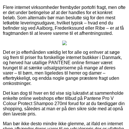
Flere internet virksomheder frembyder portofri fragt, men ofte
er det under betingelse af at der handles for et konkret
beløb. Som alternativ bør man beslutte sig for den mest
letkøbte leveringsudgave, hvilket typisk – hvad end du
befinder sig ved Aalborg, Frederikssund eller Ribe – er at få
fragtmanden til at levere varerne til et afhentningssted.
Det er jo efterhånden vældig let for alle og enhver at søge
sig frem til priser fra forskellige internet butikker i Danmark,
og herved har utallige PANTENE online firmaer været
tvunget til at sænke udsalgspriserne på mange af deres
varer – til børn, men ligeledes til herrer og damer –
eftertrykkeligt, og endda nogle gange præstere fragt uden
omkostninger.
Det kan dog til hver en tid vise sig lukrativt at sammenholde
enkelte online webshops efter tilbud på Pantene Pro V
Colour Protect Shampoo 270ml forud for at du færdiggør din
shopping, således at man er på den sikre side med at opnå
den laveste pris.
Man bør ikke desto mindre ikke glemme, at ifald en internet
shop afhænder deres varer til en udsalgspris der er ufattelig