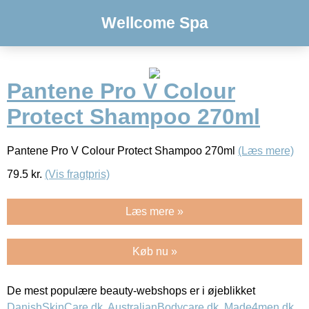
Wellcome Spa
Pantene Pro V Colour
Protect Shampoo 270ml
Pantene Pro V Colour Protect Shampoo 270ml
(Læs mere)
79.5
kr.
(Vis fragtpris)
Læs mere »
Køb nu »
De mest populære beauty-webshops er i øjeblikket
DanishSkinCare.dk
,
AustralianBodycare.dk
,
Made4men.dk