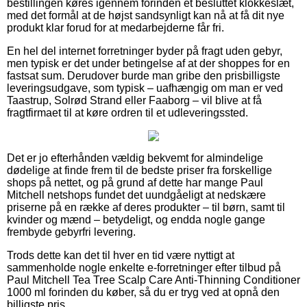
bestillingen køres igennem forinden et besluttet klokkeslæt,
med det formål at de højst sandsynligt kan nå at få dit nye
produkt klar forud for at medarbejderne får fri.
En hel del internet forretninger byder på fragt uden gebyr,
men typisk er det under betingelse af at der shoppes for en
fastsat sum. Derudover burde man gribe den prisbilligste
leveringsudgave, som typisk – uafhængig om man er ved
Taastrup, Solrød Strand eller Faaborg – vil blive at få
fragtfirmaet til at køre ordren til et udleveringssted.
Det er jo efterhånden vældig bekvemt for almindelige
dødelige at finde frem til de bedste priser fra forskellige
shops på nettet, og på grund af dette har mange Paul
Mitchell netshops fundet det uundgåeligt at nedskære
priserne på en række af deres produkter – til børn, samt til
kvinder og mænd – betydeligt, og endda nogle gange
frembyde gebyrfri levering.
Trods dette kan det til hver en tid være nyttigt at
sammenholde nogle enkelte e-forretninger efter tilbud på
Paul Mitchell Tea Tree Scalp Care Anti-Thinning Conditioner
1000 ml forinden du køber, så du er tryg ved at opnå den
billigste pris.