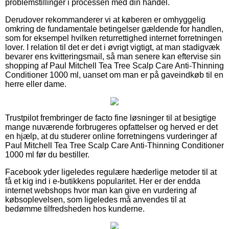
problemstillinger i processen med din handel.
Derudover rekommanderer vi at køberen er omhyggelig
omkring de fundamentale betingelser gældende for handlen,
som for eksempel hvilken returrettighed internet forretningen
lover. I relation til det er det i øvrigt vigtigt, at man stadigvæk
bevarer ens kvitteringsmail, så man senere kan eftervise sin
shopping af Paul Mitchell Tea Tree Scalp Care Anti-Thinning
Conditioner 1000 ml, uanset om man er på gaveindkøb til en
herre eller dame.
Trustpilot frembringer de facto fine løsninger til at besigtige
mange nuværende forbrugeres opfattelser og herved er det
en hjælp, at du studerer online forretningens vurderinger af
Paul Mitchell Tea Tree Scalp Care Anti-Thinning Conditioner
1000 ml før du bestiller.
Facebook yder ligeledes regulære hæderlige metoder til at
få et kig ind i e-butikkens popularitet. Her er der endda
internet webshops hvor man kan give en vurdering af
købsoplevelsen, som ligeledes må anvendes til at
bedømme tilfredsheden hos kunderne.