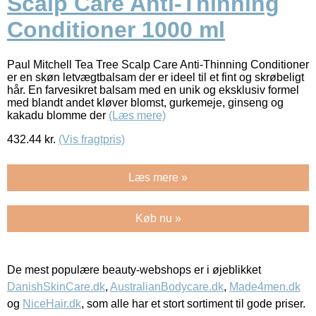
Scalp Care Anti-Thinning
Conditioner 1000 ml
Paul Mitchell Tea Tree Scalp Care Anti-Thinning Conditioner
er en skøn letvægtbalsam der er ideel til et fint og skrøbeligt
hår. En farvesikret balsam med en unik og eksklusiv formel
med blandt andet kløver blomst, gurkemeje, ginseng og
kakadu blomme der
(Læs mere)
432.44
kr.
(Vis fragtpris)
Læs mere »
Køb nu »
De mest populære beauty-webshops er i øjeblikket
DanishSkinCare.dk
,
AustralianBodycare.dk
,
Made4men.dk
og
NiceHair.dk
, som alle har et stort sortiment til gode priser.