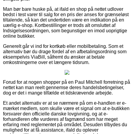
Man bør bare huske på, at ifald en shop på nettet udlover
bedst i test varer til salg for en pris der anses for grænseløst
tiltalende, så kan det undertiden være en indikation på en
uærlig e-shop. Kortbestillinger er trods alt omsluttet af
Indsigelsesordningen, som begunstiger en imod uoprigtige
online butikker.
Generelt går vi ind for kortkøb eller mobilbetaling. Som et
alternativ bør du drage fordel af en afbetalingsordning som
eksempelvis ViaBill, såfremt du ønsker at betale
omkostningerne over et længere tidsrum.
Forud for at nogen shopper på en Paul Mitchell forretning på
nettet kan man reelt gennemse deres handelsbetingelser,
dog er det i mange tilfælde et tidskrævende arbejde.
Et andet alternativ er at se nærmere på om e-handlen er e-
mærket medlem, som skulle være et signal om at e-butikken
forsvarer den officielle danske lovgivning, og at e-
forhandleren ofte vurderes af fagmænd som har meget
erfaring med reglementet på området. Desuden tilbydes du
mulighed for at få assistance, ifald du oplever