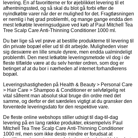
levering. En af favoritterne er for øjeblikket levering til et
afhentningssted, og så skal du blot gå forbi efter de
nyindkøbte varer når der er mulighed for det. Fragtløsningen
er nemlig i høj grad problemfri, og mange gange endda den
mest letkøbte leveringsudgave ved køb af Paul Mitchell Tea
Tree Scalp Care Anti-Thinning Conditioner 1000 ml.
Du bør lige så vel prøve at bestille produkterne til levering til
din private bopæl eller ud til dit arbejde. Muligheden viser
sig desværre en lille smule dyrere, men endda ualmindeligt
problemfri. Den mest letkøbte leveringsmetode vil dog i de
fleste tilfælde være at du selv henter ordren, som dog er
betinget af at du bor i nærheden af internet forhandlerens
bopæl.
Leveringshastigheden på Health & Beauty > Personal Care
> Hair Care > Shampoo & Conditioner er selvfølgelig ret
vital såfremt man absolut skal bruge din ordre med det
samme, og derfor er det særdeles vigtigt at du gransker den
forventede leveringsdato for den respektive vare.
De fleste online webshops stiller udsigt til dag-til-dag
levering på en lang række produkter, eksempelvis Paul
Mitchell Tea Tree Scalp Care Anti-Thinning Conditioner
1000 ml, men som ikke desto mindre er forudsat at