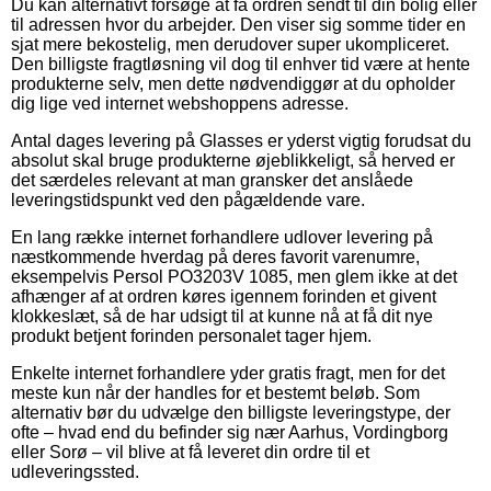
Du kan alternativt forsøge at få ordren sendt til din bolig eller
til adressen hvor du arbejder. Den viser sig somme tider en
sjat mere bekostelig, men derudover super ukompliceret.
Den billigste fragtløsning vil dog til enhver tid være at hente
produkterne selv, men dette nødvendiggør at du opholder
dig lige ved internet webshoppens adresse.
Antal dages levering på Glasses er yderst vigtig forudsat du
absolut skal bruge produkterne øjeblikkeligt, så herved er
det særdeles relevant at man gransker det anslåede
leveringstidspunkt ved den pågældende vare.
En lang række internet forhandlere udlover levering på
næstkommende hverdag på deres favorit varenumre,
eksempelvis Persol PO3203V 1085, men glem ikke at det
afhænger af at ordren køres igennem forinden et givent
klokkeslæt, så de har udsigt til at kunne nå at få dit nye
produkt betjent forinden personalet tager hjem.
Enkelte internet forhandlere yder gratis fragt, men for det
meste kun når der handles for et bestemt beløb. Som
alternativ bør du udvælge den billigste leveringstype, der
ofte – hvad end du befinder sig nær Aarhus, Vordingborg
eller Sorø – vil blive at få leveret din ordre til et
udleveringssted.