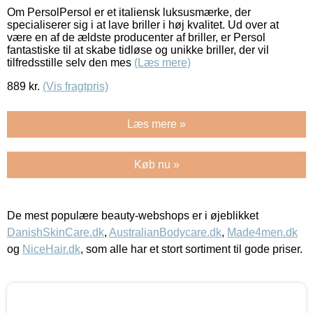
Om PersolPersol er et italiensk luksusmærke, der
specialiserer sig i at lave briller i høj kvalitet. Ud over at
være en af de ældste producenter af briller, er Persol
fantastiske til at skabe tidløse og unikke briller, der vil
tilfredsstille selv den mes
(Læs mere)
889
kr.
(Vis fragtpris)
Læs mere »
Køb nu »
De mest populære beauty-webshops er i øjeblikket
DanishSkinCare.dk
,
AustralianBodycare.dk
,
Made4men.dk
og
NiceHair.dk
, som alle har et stort sortiment til gode priser.