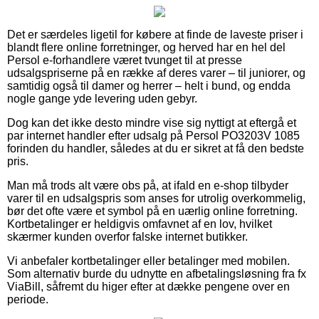
Det er særdeles ligetil for købere at finde de laveste priser i
blandt flere online forretninger, og herved har en hel del
Persol e-forhandlere været tvunget til at presse
udsalgspriserne på en række af deres varer – til juniorer, og
samtidig også til damer og herrer – helt i bund, og endda
nogle gange yde levering uden gebyr.
Dog kan det ikke desto mindre vise sig nyttigt at eftergå et
par internet handler efter udsalg på Persol PO3203V 1085
forinden du handler, således at du er sikret at få den bedste
pris.
Man må trods alt være obs på, at ifald en e-shop tilbyder
varer til en udsalgspris som anses for utrolig overkommelig,
bør det ofte være et symbol på en uærlig online forretning.
Kortbetalinger er heldigvis omfavnet af en lov, hvilket
skærmer kunden overfor falske internet butikker.
Vi anbefaler kortbetalinger eller betalinger med mobilen.
Som alternativ burde du udnytte en afbetalingsløsning fra fx
ViaBill, såfremt du higer efter at dække pengene over en
periode.