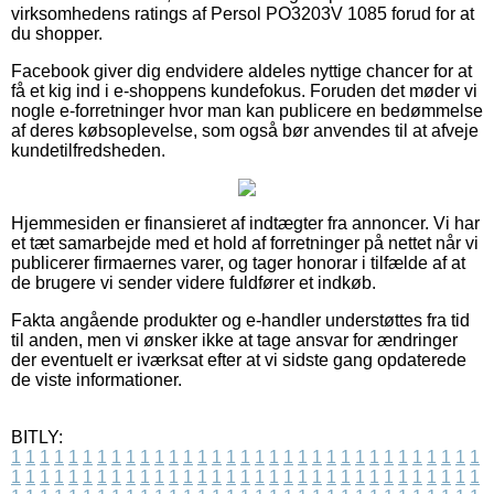
virksomhedens ratings af Persol PO3203V 1085 forud for at
du shopper.
Facebook giver dig endvidere aldeles nyttige chancer for at
få et kig ind i e-shoppens kundefokus. Foruden det møder vi
nogle e-forretninger hvor man kan publicere en bedømmelse
af deres købsoplevelse, som også bør anvendes til at afveje
kundetilfredsheden.
Hjemmesiden er finansieret af indtægter fra annoncer. Vi har
et tæt samarbejde med et hold af forretninger på nettet når vi
publicerer firmaernes varer, og tager honorar i tilfælde af at
de brugere vi sender videre fuldfører et indkøb.
Fakta angående produkter og e-handler understøttes fra tid
til anden, men vi ønsker ikke at tage ansvar for ændringer
der eventuelt er iværksat efter at vi sidste gang opdaterede
de viste informationer.
BITLY:
1
1
1
1
1
1
1
1
1
1
1
1
1
1
1
1
1
1
1
1
1
1
1
1
1
1
1
1
1
1
1
1
1
1
1
1
1
1
1
1
1
1
1
1
1
1
1
1
1
1
1
1
1
1
1
1
1
1
1
1
1
1
1
1
1
1