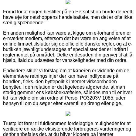
Forud for at nogen bestiller på en Persol shop burde de reelt
have øje for netshoppens handelsaftale, men det er ofte ikke
særlig spændende.
En anden mulighed kan være at kigge om e-forhandleren er
e-mærket medlem, eftersom det bør være en angivelse af at
online firmaet tilslutter sig de officielle danske regler, og at e-
butikken jævnligt undersøges af specialister der er indført i
reglementet på området. Dette er desuden din genvej til at få
hjælp, ifald du udsættes for vanskeligheder med din ordre.
Endvidere stiller vi forslag om at køberen er vidende om de
elementære retningslinjer der kan have indflydelse på
handlen, f.eks. den byttepolitik internet virksomheden
benytter. I den relation er det ligeledes afgørende, at man
stadig gemmer ens købsbekræftelse, således man til enhver
tid kan vidne om sin ordre af Persol PO3203V 1085, uden
hensyn til om du søger efter varer til en dreng eller pige.
Trustpilot fører til fuldkommen fordelagtige muligheder for at
verificere en række eksisterende forbrugeres vurderinger og
derfor anbefales det, at du bliver klogere på internet