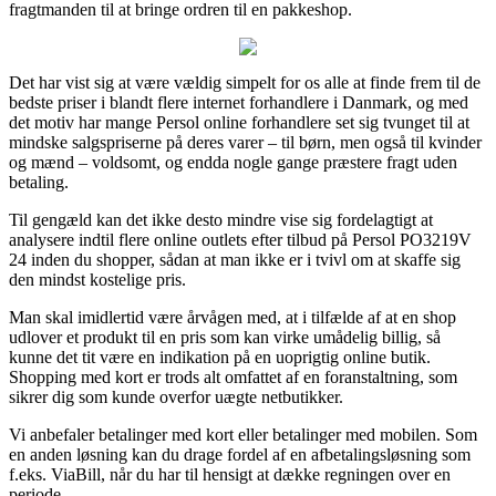
fragtmanden til at bringe ordren til en pakkeshop.
Det har vist sig at være vældig simpelt for os alle at finde frem til de
bedste priser i blandt flere internet forhandlere i Danmark, og med
det motiv har mange Persol online forhandlere set sig tvunget til at
mindske salgspriserne på deres varer – til børn, men også til kvinder
og mænd – voldsomt, og endda nogle gange præstere fragt uden
betaling.
Til gengæld kan det ikke desto mindre vise sig fordelagtigt at
analysere indtil flere online outlets efter tilbud på Persol PO3219V
24 inden du shopper, sådan at man ikke er i tvivl om at skaffe sig
den mindst kostelige pris.
Man skal imidlertid være årvågen med, at i tilfælde af at en shop
udlover et produkt til en pris som kan virke umådelig billig, så
kunne det tit være en indikation på en uoprigtig online butik.
Shopping med kort er trods alt omfattet af en foranstaltning, som
sikrer dig som kunde overfor uægte netbutikker.
Vi anbefaler betalinger med kort eller betalinger med mobilen. Som
en anden løsning kan du drage fordel af en afbetalingsløsning som
f.eks. ViaBill, når du har til hensigt at dække regningen over en
periode.