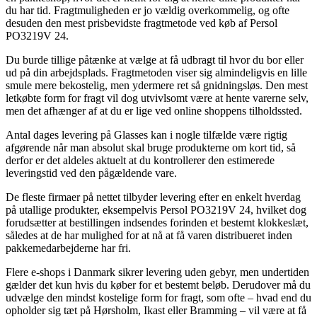
du har tid. Fragtmuligheden er jo vældig overkommelig, og ofte
desuden den mest prisbevidste fragtmetode ved køb af Persol
PO3219V 24.
Du burde tillige påtænke at vælge at få udbragt til hvor du bor eller
ud på din arbejdsplads. Fragtmetoden viser sig almindeligvis en lille
smule mere bekostelig, men ydermere ret så gnidningsløs. Den mest
letkøbte form for fragt vil dog utvivlsomt være at hente varerne selv,
men det afhænger af at du er lige ved online shoppens tilholdssted.
Antal dages levering på Glasses kan i nogle tilfælde være rigtig
afgørende når man absolut skal bruge produkterne om kort tid, så
derfor er det aldeles aktuelt at du kontrollerer den estimerede
leveringstid ved den pågældende vare.
De fleste firmaer på nettet tilbyder levering efter en enkelt hverdag
på utallige produkter, eksempelvis Persol PO3219V 24, hvilket dog
forudsætter at bestillingen indsendes forinden et bestemt klokkeslæt,
således at de har mulighed for at nå at få varen distribueret inden
pakkemedarbejderne har fri.
Flere e-shops i Danmark sikrer levering uden gebyr, men undertiden
gælder det kun hvis du køber for et bestemt beløb. Derudover må du
udvælge den mindst kostelige form for fragt, som ofte – hvad end du
opholder sig tæt på Hørsholm, Ikast eller Bramming – vil være at få