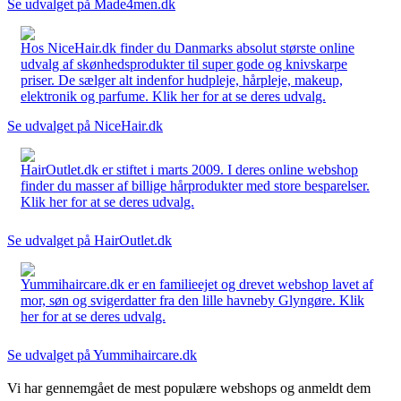
Se udvalget på Made4men.dk
Hos NiceHair.dk finder du Danmarks absolut største online
udvalg af skønhedsprodukter til super gode og knivskarpe
priser. De sælger alt indenfor hudpleje, hårpleje, makeup,
elektronik og parfume. Klik her for at se deres udvalg.
Se udvalget på NiceHair.dk
HairOutlet.dk er stiftet i marts 2009. I deres online webshop
finder du masser af billige hårprodukter med store besparelser.
Klik her for at se deres udvalg.
Se udvalget på HairOutlet.dk
Yummihaircare.dk er en familieejet og drevet webshop lavet af
mor, søn og svigerdatter fra den lille havneby Glyngøre. Klik
her for at se deres udvalg.
Se udvalget på Yummihaircare.dk
Vi har gennemgået de mest populære webshops og anmeldt dem