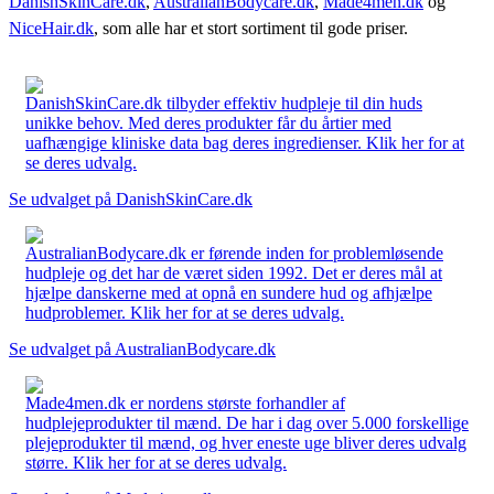
DanishSkinCare.dk
,
AustralianBodycare.dk
,
Made4men.dk
og
NiceHair.dk
, som alle har et stort sortiment til gode priser.
DanishSkinCare.dk tilbyder effektiv hudpleje til din huds
unikke behov. Med deres produkter får du årtier med
uafhængige kliniske data bag deres ingredienser. Klik her for at
se deres udvalg.
Se udvalget på DanishSkinCare.dk
AustralianBodycare.dk er førende inden for problemløsende
hudpleje og det har de været siden 1992. Det er deres mål at
hjælpe danskerne med at opnå en sundere hud og afhjælpe
hudproblemer. Klik her for at se deres udvalg.
Se udvalget på AustralianBodycare.dk
Made4men.dk er nordens største forhandler af
hudplejeprodukter til mænd. De har i dag over 5.000 forskellige
plejeprodukter til mænd, og hver eneste uge bliver deres udvalg
større. Klik her for at se deres udvalg.