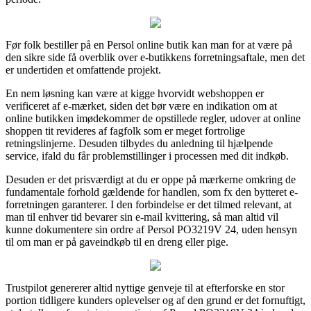
Før folk bestiller på en Persol online butik kan man for at være på
den sikre side få overblik over e-butikkens forretningsaftale, men det
er undertiden et omfattende projekt.
En nem løsning kan være at kigge hvorvidt webshoppen er
verificeret af e-mærket, siden det bør være en indikation om at
online butikken imødekommer de opstillede regler, udover at online
shoppen tit revideres af fagfolk som er meget fortrolige
retningslinjerne. Desuden tilbydes du anledning til hjælpende
service, ifald du får problemstillinger i processen med dit indkøb.
Desuden er det prisværdigt at du er oppe på mærkerne omkring de
fundamentale forhold gældende for handlen, som fx den bytteret e-
forretningen garanterer. I den forbindelse er det tilmed relevant, at
man til enhver tid bevarer sin e-mail kvittering, så man altid vil
kunne dokumentere sin ordre af Persol PO3219V 24, uden hensyn
til om man er på gaveindkøb til en dreng eller pige.
Trustpilot genererer altid nyttige genveje til at efterforske en stor
portion tidligere kunders oplevelser og af den grund er det fornuftigt,