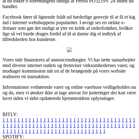
at du tolker e-forretningens ratings af Persol PO3219V 24 inden du
handler.
Facebook fører til lignende fuldt ud hæderlige genveje til at få et kig
ind i internet webshoppens popularitet. I øvrigt ses en række e-
firmaer som gør det muligt at ytre en kritik af ordreforløbet, hvilket
lige så vel burde drages fordel af til at danne dig et indtryk af
tilfredsheden hos kunderne.
Vores side finansieres af annonceindtægter. Vi har tætte samarbejder
med diverse internet outlets og fremviser virksomhedernes varer, og
modtager kommission når en af de besøgende på vores website
realiserer en transaktion.
Informationer vedrørende varer og online varehuse vedligeholdes nu
og da, men vi ønsker ikke at tage ansvar for justeringer der kan være
lavet siden vi sidst opdaterede hjemmesidens oplysninger.
BITLY:
1
1
1
1
1
1
1
1
1
1
1
1
1
1
1
1
1
1
1
1
1
1
1
1
1
1
1
1
1
1
1
1
1
1
1
1
1
1
1
1
1
1
1
1
1
1
1
1
1
1
1
1
1
1
1
1
1
1
1
1
1
1
1
1
1
1
1
1
1
1
1
1
1
1
1
1
1
1
1
1
1
1
1
1
1
1
1
1
1
1
1
1
1
1
1
1
1
1
1
1
SPOTIFY: