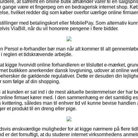
dere, at såfremt en online butik afhænder varer til en salgspris
e gange være et fingerpeg om en bedragerisk internet shop. Køb 
se, hvilket redder dig som køber overfor uærlige online firmaer
estillinger med betalingskort eller MobilePay. Som alternativ ku
lvis ViaBill, når du vil honorere pengene i flere bidder.
 Persol e-forhandler bør man når alt kommer til alt gennemløb
 i reglen et tidskrævende arbejde.
at kigge hvorvidt online forhandleren er tilsluttet e-mærket, grun
ternet butikken anerkender dansk lovgivning, udover at online we
behersker de gældende regulativer. Dette er desuden din lejlighe
r som følge af din shopping.
 at kunden er sat ind i de mest aktuelle bestemmelser der har be
ik online firmaet kører med. I den sammenhæng er det samtidig es
kvittering, således man til enhver tid vil kunne bevise handle
 et produkt til en dreng eller pige.
oldsvis ønskværdige muligheder for at kigge nærmere på flere tid
nd er det fornuftigt, at du studerer internet virksomhedens anmel