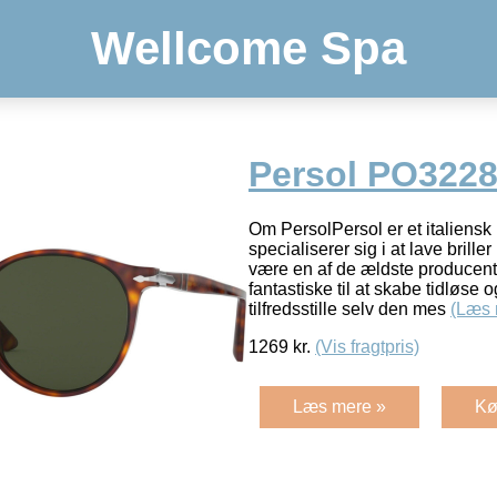
Wellcome Spa
Persol PO3228
Om PersolPersol er et italiens
specialiserer sig i at lave briller
være en af de ældste producenter
fantastiske til at skabe tidløse og
tilfredsstille selv den mes
(Læs 
1269
kr.
(Vis fragtpris)
Læs mere »
Kø