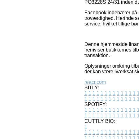
PO3228S 24/31 inden du 
Facebook indebærer på sa
troværdighed. Herinde s
service, hvilket tillige bø
Denne hjemmeside finans
fremviser butikkernes ti
transaktion.
Oplysninger omkring tilbu
der kan være iværksat si
reacr.com
BITLY:
1
1
1
1
1
1
1
1
1
1
1
1
1
1
1
1
1
1
1
1
1
1
1
1
1
1
SPOTIFY:
1
1
1
1
1
1
1
1
1
1
1
1
1
1
1
1
1
1
1
1
1
1
1
1
1
1
CUTTLY BIO:
1
1
1
1
1
1
1
1
1
1
1
1
1
1
1
1
1
1
1
1
1
1
1
1
1
1
1