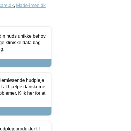
care.dk
,
Made4men.dk
 din huds unikke behov.
ge kliniske data bag
lg.
oblemløsende hudpleje
ål at hjælpe danskerne
lemer. Klik her for at
dplejeprodukter til