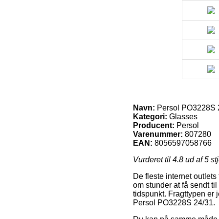
Navn:
Persol PO3228S 
Kategori:
Glasses
Producent:
Persol
Varenummer:
807280
EAN:
8056597058766
Vurderet til
4.8
ud af 5 st
De fleste internet outlets
om stunder at få sendt til
tidspunkt. Fragttypen er 
Persol PO3228S 24/31.