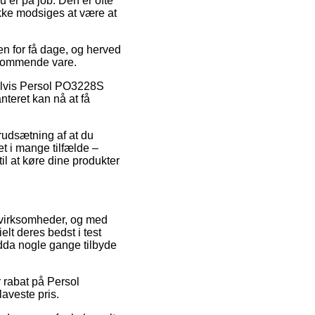
u er på job. Den er ofte
ikke modsiges at være at
n for få dage, og herved
edkommende vare.
pelvis Persol PO3228S
nteret kan nå at få
rudsætning af at du
et i mange tilfælde –
til at køre dine produkter
e virksomheder, og med
lt deres bedst i test
ndda nogle gange tilbyde
r rabat på Persol
aveste pris.