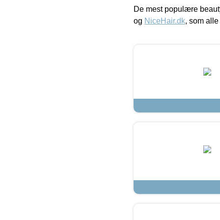
De mest populære beauty
og
NiceHair.dk
, som alle 