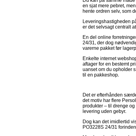
Du kan på samme måde påtæ
en sjat mere pebret, men 
hente ordren selv, som d
Leveringshastigheden på 
er det selvsagt centralt
En del online forretning
24/31, der dog nødvendigg
varerne pakket før lagerpe
Enkelte internet webshop
aftager for en bestemt pr
uanset om du opholder sig
til en pakkeshop.
Det er efterhånden særde
det motiv har flere Perso
produkter – til drenge o
levering uden gebyr.
Dog kan det imidlertid vis
PO3228S 24/31 forinden d