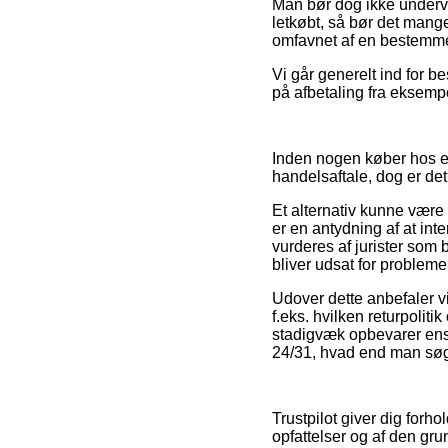
Man bør dog ikke undervur
letkøbt, så bør det mang
omfavnet af en bestemmel
Vi går generelt ind for b
på afbetaling fra eksempe
Inden nogen køber hos en
handelsaftale, dog er det
Et alternativ kunne være 
er en antydning af at in
vurderes af jurister som 
bliver udsat for probleme
Udover dette anbefaler vi
f.eks. hvilken returpolit
stadigvæk opbevarer ens 
24/31, hvad end man søger
Trustpilot giver dig forh
opfattelser og af den gru