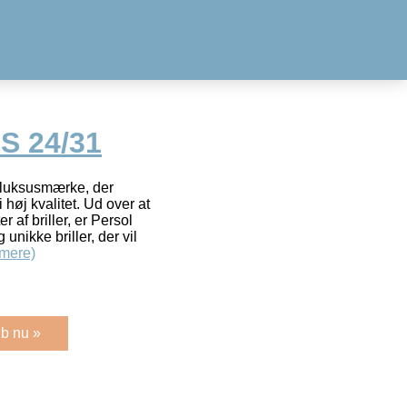
S 24/31
k luksusmærke, der
 i høj kvalitet. Ud over at
 af briller, er Persol
 unikke briller, der vil
mere)
b nu »