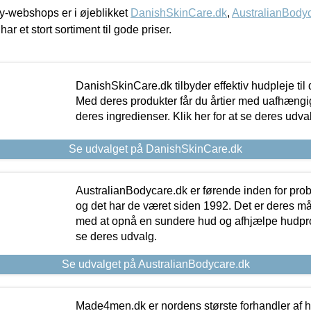
-webshops er i øjeblikket
DanishSkinCare.dk
,
AustralianBody
har et stort sortiment til gode priser.
DanishSkinCare.dk tilbyder effektiv hudpleje til
Med deres produkter får du årtier med uafhængi
deres ingredienser. Klik her for at se deres udva
Se udvalget på DanishSkinCare.dk
AustralianBodycare.dk er førende inden for pr
og det har de været siden 1992. Det er deres m
med at opnå en sundere hud og afhjælpe hudprob
se deres udvalg.
Se udvalget på AustralianBodycare.dk
Made4men.dk er nordens største forhandler af hu