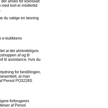
 der anses for kolossalt
med kort er imidlertid
.
nne du vælge en løsning
e e-butikkens
det at det almindeligvis
bshoppen af og til
d til assistance, hvis du
tydning for bestillingen,
sesentielt, at man
n af Persol PO3228S
ligere forbrugeres
delser af Persol