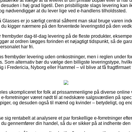
nke at vælge at få leveret til din private bopæl eller til når d
desuden i høj grad ligetil. Den prisbilligste slags levering kan 
og nødvendiggør at du lever lige ved e-handlens tilholdssted.
Glasses er jo særligt central såfremt man skal bruge varen inde
 at du kigger nærmere på den forventede leveringstid på den v
er frembyder dag-til-dag levering på de fleste produkter, eksem
ør at ordren lægges forinden et nøjagtigt tidspunkt, så de gara
rsonalet har fri.
s frembyder levering uden omkostninger, men i reglen under fo
is. Som alternativ bør du vælge den billigste leveringstype, hvilk
 i Fredericia, Nyborg eller Hammel – vil blive at få fragtfirmaet 
les ukompliceret for folk at prissammenligne på diverse onlin
l e-forretninger været nødt til at nedskære salgsværdien på specie
g piger, og desuden også til mænd og kvinder – betydeligt, og e
e sig rentabelt at analysere et par forskellige e-forretninger efte
u gennemfører din handel, så du er sikker på at indhente den l