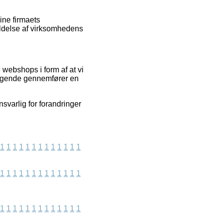
ine firmaets
ldelse af virksomhedens
webshops i form af at vi
esøgende gennemfører en
svarlig for forandringer
1
1
1
1
1
1
1
1
1
1
1
1
1
1
1
1
1
1
1
1
1
1
1
1
1
1
1
1
1
1
1
1
1
1
1
1
1
1
1