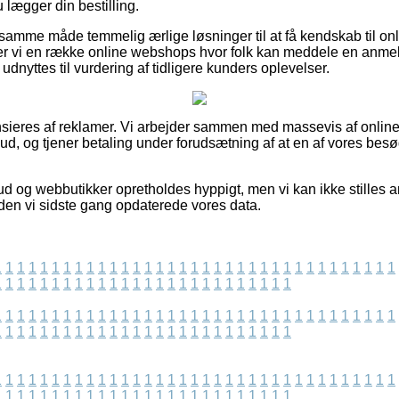
lægger din bestilling.
mme måde temmelig ærlige løsninger til at få kendskab til onl
er vi en række online webshops hvor folk kan meddele en anme
r udnyttes til vurdering af tidligere kunders oplevelser.
ieres af reklamer. Vi arbejder sammen med massevis af online 
lbud, og tjener betaling under forudsætning af at en af vores b
d og webbutikker opretholdes hyppigt, men vi kan ikke stilles an
den vi sidste gang opdaterede vores data.
1
1
1
1
1
1
1
1
1
1
1
1
1
1
1
1
1
1
1
1
1
1
1
1
1
1
1
1
1
1
1
1
1
1
1
1
1
1
1
1
1
1
1
1
1
1
1
1
1
1
1
1
1
1
1
1
1
1
1
1
1
1
1
1
1
1
1
1
1
1
1
1
1
1
1
1
1
1
1
1
1
1
1
1
1
1
1
1
1
1
1
1
1
1
1
1
1
1
1
1
1
1
1
1
1
1
1
1
1
1
1
1
1
1
1
1
1
1
1
1
1
1
1
1
1
1
1
1
1
1
1
1
1
1
1
1
1
1
1
1
1
1
1
1
1
1
1
1
1
1
1
1
1
1
1
1
1
1
1
1
1
1
1
1
1
1
1
1
1
1
1
1
1
1
1
1
1
1
1
1
1
1
1