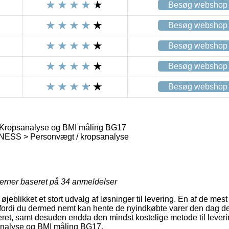
Besøg webshop
Besøg webshop
Besøg webshop
Besøg webshop
Besøg webshop
Kropsanalyse og BMI måling BG17
ESS > Personvægt / kropsanalyse
jerner baseret på
34
anmeldelser
 øjeblikket et stort udvalg af løsninger til levering. En af de me
fordi du dermed nemt kan hente de nyindkøbte varer den dag de
eret, samt desuden endda den mindst kostelige metode til leveri
nalyse og BMI måling BG17.