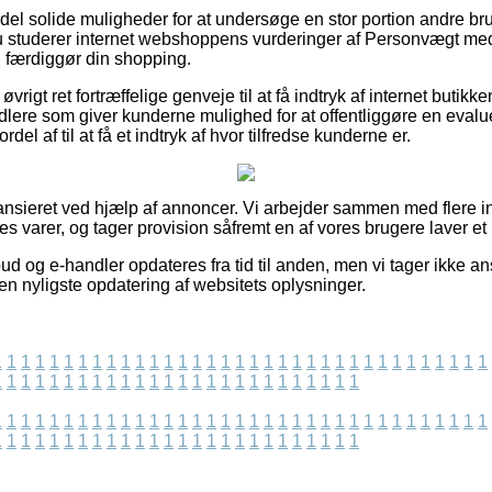
n del solide muligheder for at undersøge en stor portion andre b
 du studerer internet webshoppens vurderinger af Personvægt m
 færdiggør din shopping.
øvrigt ret fortræffelige genveje til at få indtryk af internet butikk
dlere som giver kunderne mulighed for at offentliggøre en evalue
ordel af til at få et indtryk af hvor tilfredse kunderne er.
nsieret ved hjælp af annoncer. Vi arbejder sammen med flere in
s varer, og tager provision såfremt en af vores brugere laver et
d og e-handler opdateres fra tid til anden, men vi tager ikke ans
iden nyligste opdatering af websitets oplysninger.
1
1
1
1
1
1
1
1
1
1
1
1
1
1
1
1
1
1
1
1
1
1
1
1
1
1
1
1
1
1
1
1
1
1
1
1
1
1
1
1
1
1
1
1
1
1
1
1
1
1
1
1
1
1
1
1
1
1
1
1
1
1
1
1
1
1
1
1
1
1
1
1
1
1
1
1
1
1
1
1
1
1
1
1
1
1
1
1
1
1
1
1
1
1
1
1
1
1
1
1
1
1
1
1
1
1
1
1
1
1
1
1
1
1
1
1
1
1
1
1
1
1