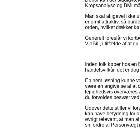
Kropsanalyse og BMI måli
Man skal alligevel ikke u
enormt attraktiv, så burde
orden, hvilket dækker kø
Generelt foreslår vi kort
ViaBill, i tilfælde af at 
Inden folk køber hos en
handelsvilkår, det er dog 
En nem løsning kunne væ
være en angivelse af at 
lejlighedsvis overværes a
du forvoldes besvær ved 
Udover dette stiller vi
kan have betydning for ord
øvrigt relevant, at man a
sin ordre af Personvægt