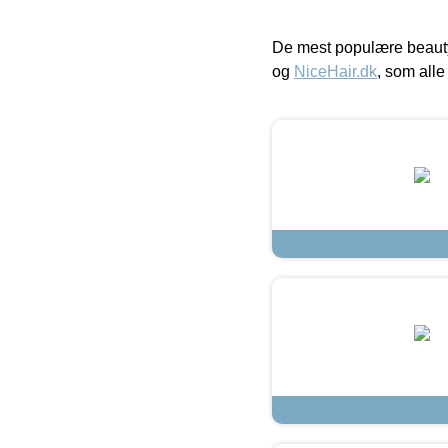
De mest populære beauty
og
NiceHair.dk
, som alle 