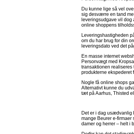
Du kunne lige så vel overv
sig desværre en tand me
leveringsudgave vil dog 
online shoppens tilholds
Leveringshastigheden på
om du har brug for din ord
leveringsdato ved det p
En masse internet websho
Personvægt med Kropsan
transaktionen realiseres t
produkterne ekspederet f
Nogle få online shops gar
Alternativt kunne du udvæ
tæt på Aarhus, Thisted el
Det er i dag usædvanlig l
mange Beurer e-firmaer se
damer og herrer – helt i
Derfor kan det stadigvæk