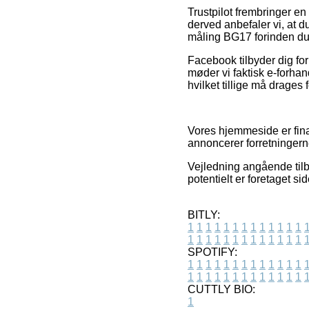
Trustpilot frembringer e
derved anbefaler vi, at
måling BG17 forinden du
Facebook tilbyder dig for 
møder vi faktisk e-forhan
hvilket tillige må drages f
Vores hjemmeside er fina
annoncerer forretningerne
Vejledning angående tilbu
potentielt er foretaget s
BITLY:
1
1
1
1
1
1
1
1
1
1
1
1
1
1
1
1
1
1
1
1
1
1
1
1
1
1
SPOTIFY:
1
1
1
1
1
1
1
1
1
1
1
1
1
1
1
1
1
1
1
1
1
1
1
1
1
1
CUTTLY BIO:
1