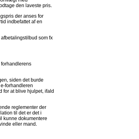
odtage den laveste pris.
lgspris der anses for
tid indbefattet af en
t afbetalingstilbud som fx
 forhandlerens
en, siden det burde
 e-forhandleren
r at blive hjulpet, ifald
gende reglementer der
tion til det er det i
 vil kunne dokumentere
vinde eller mand.