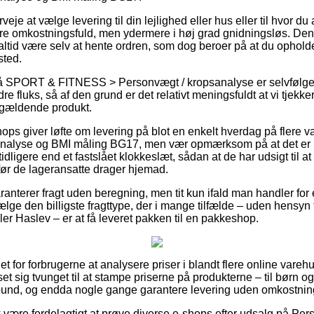
eje at vælge levering til din lejlighed eller hus eller til hvor d
re omkostningsfuld, men ydermere i høj grad gnidningsløs. Den
altid være selv at hente ordren, som dog beroer på at du ophold
sted.
 SPORT & FITNESS > Personvægt / kropsanalyse er selvfølgeli
re fluks, så af den grund er det relativt meningsfuldt at vi tjekk
ågældende produkt.
ps giver løfte om levering på blot en enkelt hverdag på flere v
alyse og BMI måling BG17, men vær opmærksom på at det er u
idligere end et fastslået klokkeslæt, sådan at de har udsigt til at
ør de lageransatte drager hjemad.
anterer fragt uden beregning, men tit kun ifald man handler for 
lge den billigste fragttype, der i mange tilfælde – uden hensyn 
ler Haslev – er at få leveret pakken til en pakkeshop.
et for forbrugerne at analysere priser i blandt flere online vare
t sig tvunget til at stampe priserne på produkterne – til børn og
 bund, og endda nogle gange garantere levering uden omkostnin
 være fordelagtigt at prøve diverse e-shops efter udsalg på P