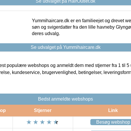
Se udvalget på HairOutlet.dk
Yummihaircare.dk er en familieejet og drevet we
søn og svigerdatter fra den lille havneby Glyngøre
deres udvalg.
Se udvalget på Yummihaircare.dk
t populære webshops og anmeldt dem med stjerner fra 1 til 5 ud
rrelse, kundeservice, brugervenlighed, betingelser, leveringsfor
Bedst anmeldte webshops
op
Stjerner
Link
Besøg webshop