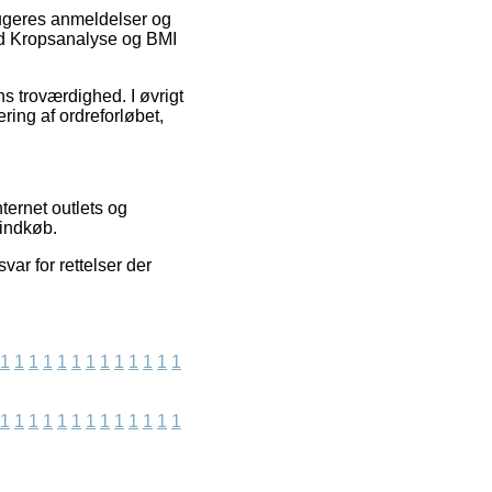
rugeres anmeldelser og
ed Kropsanalyse og BMI
ens troværdighed. I øvrigt
ring af ordreforløbet,
ternet outlets og
 indkøb.
var for rettelser der
1
1
1
1
1
1
1
1
1
1
1
1
1
1
1
1
1
1
1
1
1
1
1
1
1
1