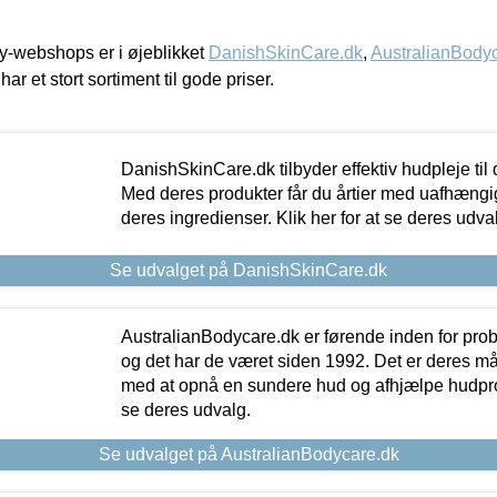
-webshops er i øjeblikket
DanishSkinCare.dk
,
AustralianBody
har et stort sortiment til gode priser.
DanishSkinCare.dk tilbyder effektiv hudpleje til
Med deres produkter får du årtier med uafhængi
deres ingredienser. Klik her for at se deres udva
Se udvalget på DanishSkinCare.dk
AustralianBodycare.dk er førende inden for pr
og det har de været siden 1992. Det er deres m
med at opnå en sundere hud og afhjælpe hudprob
se deres udvalg.
Se udvalget på AustralianBodycare.dk