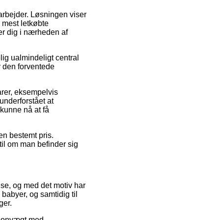
u arbejder. Løsningen viser
 mest letkøbte
er dig i nærheden af
g ualmindeligt central
er den forventede
arer, eksempelvis
nderforstået at
 kunne nå at få
en bestemt pris.
til om man befinder sig
huse, og med det motiv har
 babyer, og samtidig til
ger.
ersonvægt med