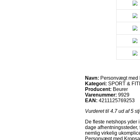
Navn:
Personvægt med 
Kategori:
SPORT & FITN
Producent:
Beurer
Varenummer:
9929
EAN:
4211125769253
Vurderet til
4.7
ud af 5 st
De fleste netshops yder i
dage afhentningssteder, 
nemlig virkelig ukomplic
Personvægt med Kropsa