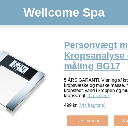
Wellcome Spa
Personvægt m
Kropsanalyse
måling BG17
5 ÅRS GARANTI. Visning af kro
kropsvæske og muskelmasse. Nø
kropsfedt, vand i kroppen og m
kropsvægt.
(Læs mere)
499
kr.
(Vis fragtpris)
Læs mere »
Kø