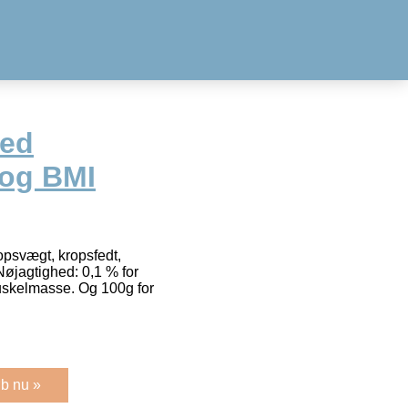
ed
 og BMI
psvægt, kropsfedt,
jagtighed: 0,1 % for
uskelmasse. Og 100g for
b nu »