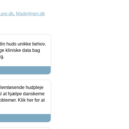
care.dk
,
Made4men.dk
 din huds unikke behov.
ge kliniske data bag
lg.
oblemløsende hudpleje
ål at hjælpe danskerne
lemer. Klik her for at