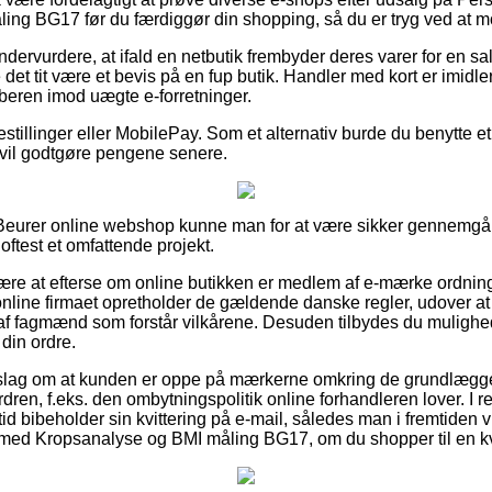
ng BG17 før du færdiggør din shopping, så du er tryg ved at m
ndervurdere, at ifald en netbutik frembyder deres varer for en sa
 det tit være et bevis på en fup butik. Handler med kort er imidler
beren imod uægte e-forretninger.
bestillinger eller MobilePay. Som et alternativ burde du benytte e
du vil godtgøre pengene senere.
 Beurer online webshop kunne man for at være sikker gennemgå
oftest et omfattende projekt.
re at efterse om online butikken er medlem af e-mærke ordning
online firmaet opretholder de gældende danske regler, udover at
f fagmænd som forstår vilkårene. Desuden tilbydes du mulighed fo
din ordre.
 forslag om at kunden er oppe på mærkerne omkring de grundlæg
ren, f.eks. den ombytningspolitik online forhandleren lover. I rela
ltid bibeholder sin kvittering på e-mail, således man i fremtiden
 med Kropsanalyse og BMI måling BG17, om du shopper til en k