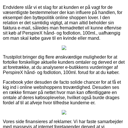
Endvidere slår vi et slag for at kunden er på vagt for de
væsentligste bestemmelser der kan influere på handlen, for
eksempel den byttepolitik online shoppen lover. I den
relation er det samtidig vigtigt, at man altid beholder sin
faktura e-mail, således man fremadrettet vil kunne eftervise
sit køb af PerspireX hånd- og fodlotion, 100ml., uafhængig
om man skal købe gave til en kvinde eller mand.
Trustpilot bringer dig flere ønskværdige muligheder for at
fortolke forskellige aktuelle kunders omtaler og derved er det
at foretrække, at du analyserer e-butikkens vurderinger af
PerspireX hånd- og fodlotion, 100ml. forud for at du køber.
Facebook yder desuden de facto solide chancer for at få et
kig ind i online webshoppens troværdighed. Desuden ses
en række firmaer på nettet hvor man kan offentliggøre en
omtale af deres købsoplevelse, hvilket også burde drages
fordel af til at afveje hvor tilfredse kunderne er.
Vores side finansieres af reklamer. Vi har faste samarbejder
med massevis af internet foretagender derved at vi