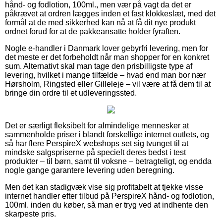
hånd- og fodlotion, 100ml., men vær på vagt da det er
påkrævet at ordren lægges inden et fast klokkeslæt, med det
formål at de med sikkerhed kan nå at få dit nye produkt
ordnet forud for at de pakkeansatte holder fyraften.
Nogle e-handler i Danmark lover gebyrfri levering, men for
det meste er det forbeholdt når man shopper for en konkret
sum. Alternativt skal man tage den prisbilligste type af
levering, hvilket i mange tilfælde – hvad end man bor nær
Hørsholm, Ringsted eller Gilleleje – vil være at få dem til at
bringe din ordre til et udleveringssted.
Det er særligt fleksibelt for almindelige mennesker at
sammenholde priser i blandt forskellige internet outlets, og
så har flere PerspireX webshops set sig tvunget til at
mindske salgspriserne på specielt deres bedst i test
produkter – til børn, samt til voksne – betragteligt, og endda
nogle gange garantere levering uden beregning.
Men det kan stadigvæk vise sig profitabelt at tjekke visse
internet handler efter tilbud på PerspireX hånd- og fodlotion,
100ml. inden du køber, så man er tryg ved at indhente den
skarpeste pris.