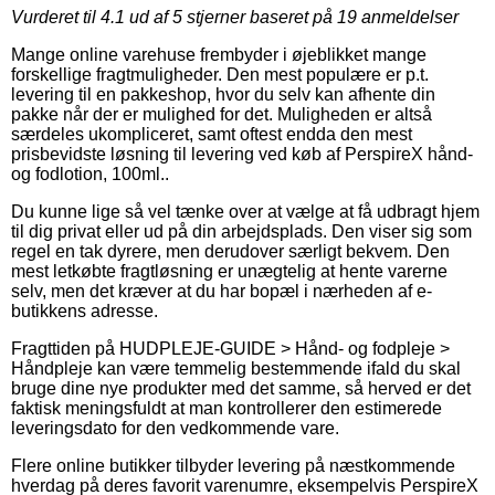
Vurderet til
4.1
ud af 5 stjerner baseret på
19
anmeldelser
Mange online varehuse frembyder i øjeblikket mange
forskellige fragtmuligheder. Den mest populære er p.t.
levering til en pakkeshop, hvor du selv kan afhente din
pakke når der er mulighed for det. Muligheden er altså
særdeles ukompliceret, samt oftest endda den mest
prisbevidste løsning til levering ved køb af PerspireX hånd-
og fodlotion, 100ml..
Du kunne lige så vel tænke over at vælge at få udbragt hjem
til dig privat eller ud på din arbejdsplads. Den viser sig som
regel en tak dyrere, men derudover særligt bekvem. Den
mest letkøbte fragtløsning er unægtelig at hente varerne
selv, men det kræver at du har bopæl i nærheden af e-
butikkens adresse.
Fragttiden på HUDPLEJE-GUIDE > Hånd- og fodpleje >
Håndpleje kan være temmelig bestemmende ifald du skal
bruge dine nye produkter med det samme, så herved er det
faktisk meningsfuldt at man kontrollerer den estimerede
leveringsdato for den vedkommende vare.
Flere online butikker tilbyder levering på næstkommende
hverdag på deres favorit varenumre, eksempelvis PerspireX