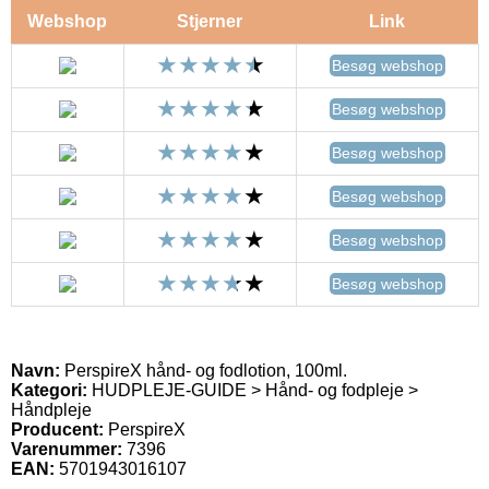
Webshop
Stjerner
Link
Besøg webshop
Besøg webshop
Besøg webshop
Besøg webshop
Besøg webshop
Besøg webshop
Navn:
PerspireX hånd- og fodlotion, 100ml.
Kategori:
HUDPLEJE-GUIDE > Hånd- og fodpleje >
Håndpleje
Producent:
PerspireX
Varenummer:
7396
EAN:
5701943016107