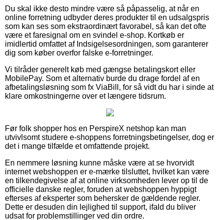
Du skal ikke desto mindre være så påpasselig, at når en
online forretning udbyder deres produkter til en udsalgspris
som kan ses som ekstraordinært favorabel, så kan det ofte
være et faresignal om en svindel e-shop. Kortkøb er
imidlertid omfattet af Indsigelsesordningen, som garanterer
dig som køber overfor falske e-forretninger.
Vi tilråder generelt køb med gængse betalingskort eller
MobilePay. Som et alternativ burde du drage fordel af en
afbetalingsløsning som fx ViaBill, for så vidt du har i sinde at
klare omkostningerne over et længere tidsrum.
Før folk shopper hos en PerspireX netshop kan man
utvivlsomt studere e-shoppens forretningsbetingelser, dog er
det i mange tilfælde et omfattende projekt.
En nemmere løsning kunne måske være at se hvorvidt
internet webshoppen er e-mærke tilsluttet, hvilket kan være
en tilkendegivelse af at online virksomheden lever op til de
officielle danske regler, foruden at webshoppen hyppigt
efterses af eksperter som behersker de gældende regler.
Dette er desuden din lejlighed til support, ifald du bliver
udsat for problemstillinger ved din ordre.