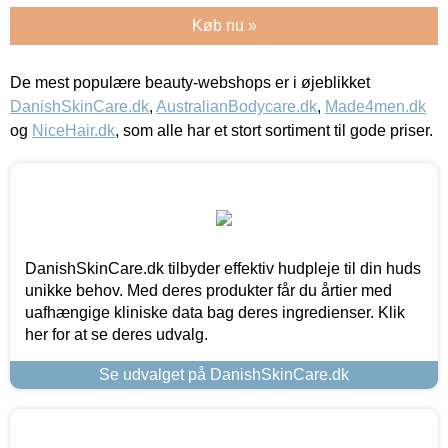
Køb nu »
De mest populære beauty-webshops er i øjeblikket
DanishSkinCare.dk
,
AustralianBodycare.dk
,
Made4men.dk
og
NiceHair.dk
, som alle har et stort sortiment til gode priser.
DanishSkinCare.dk tilbyder effektiv hudpleje til din huds
unikke behov. Med deres produkter får du årtier med
uafhængige kliniske data bag deres ingredienser. Klik
her for at se deres udvalg.
Se udvalget på DanishSkinCare.dk