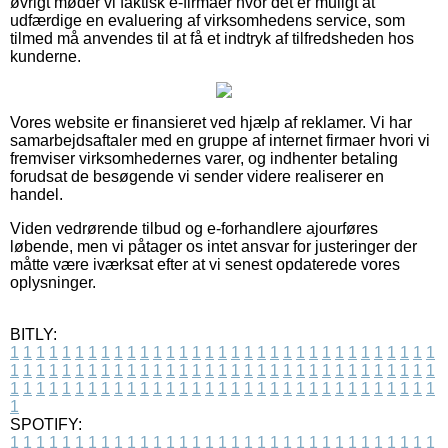
øvrigt møder vi faktisk e-firmaer hvor det er muligt at
udfærdige en evaluering af virksomhedens service, som
tilmed må anvendes til at få et indtryk af tilfredsheden hos
kunderne.
Vores website er finansieret ved hjælp af reklamer. Vi har
samarbejdsaftaler med en gruppe af internet firmaer hvori vi
fremviser virksomhedernes varer, og indhenter betaling
forudsat de besøgende vi sender videre realiserer en
handel.
Viden vedrørende tilbud og e-forhandlere ajourføres
løbende, men vi påtager os intet ansvar for justeringer der
måtte være iværksat efter at vi senest opdaterede vores
oplysninger.
BITLY:
1
1
1
1
1
1
1
1
1
1
1
1
1
1
1
1
1
1
1
1
1
1
1
1
1
1
1
1
1
1
1
1
1
1
1
1
1
1
1
1
1
1
1
1
1
1
1
1
1
1
1
1
1
1
1
1
1
1
1
1
1
1
1
1
1
1
1
1
1
1
1
1
1
1
1
1
1
1
1
1
1
1
1
1
1
1
1
1
1
1
1
1
1
1
1
1
1
1
1
1
SPOTIFY:
1
1
1
1
1
1
1
1
1
1
1
1
1
1
1
1
1
1
1
1
1
1
1
1
1
1
1
1
1
1
1
1
1