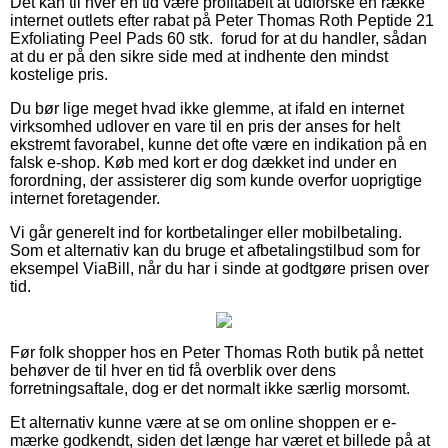
Det kan til hver en tid være profitabelt at udforske en række
internet outlets efter rabat på Peter Thomas Roth Peptide 21
Exfoliating Peel Pads 60 stk. forud for at du handler, sådan
at du er på den sikre side med at indhente den mindst
kostelige pris.
Du bør lige meget hvad ikke glemme, at ifald en internet
virksomhed udlover en vare til en pris der anses for helt
ekstremt favorabel, kunne det ofte være en indikation på en
falsk e-shop. Køb med kort er dog dækket ind under en
forordning, der assisterer dig som kunde overfor uoprigtige
internet foretagender.
Vi går generelt ind for kortbetalinger eller mobilbetaling.
Som et alternativ kan du bruge et afbetalingstilbud som for
eksempel ViaBill, når du har i sinde at godtgøre prisen over
tid.
Før folk shopper hos en Peter Thomas Roth butik på nettet
behøver de til hver en tid få overblik over dens
forretningsaftale, dog er det normalt ikke særlig morsomt.
Et alternativ kunne være at se om online shoppen er e-
mærke godkendt, siden det længe har været et billede på at