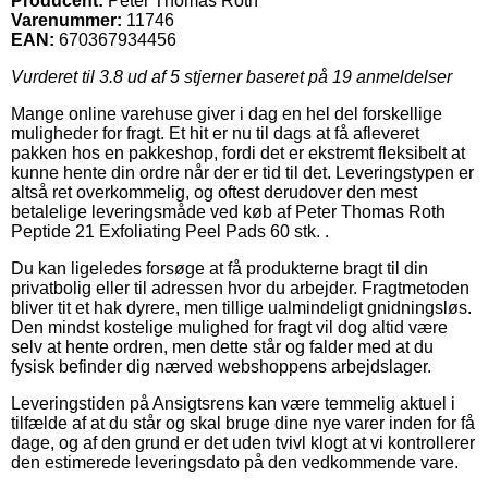
Producent:
Peter Thomas Roth
Varenummer:
11746
EAN:
670367934456
Vurderet til
3.8
ud af 5 stjerner baseret på
19
anmeldelser
Mange online varehuse giver i dag en hel del forskellige
muligheder for fragt. Et hit er nu til dags at få afleveret
pakken hos en pakkeshop, fordi det er ekstremt fleksibelt at
kunne hente din ordre når der er tid til det. Leveringstypen er
altså ret overkommelig, og oftest derudover den mest
betalelige leveringsmåde ved køb af Peter Thomas Roth
Peptide 21 Exfoliating Peel Pads 60 stk. .
Du kan ligeledes forsøge at få produkterne bragt til din
privatbolig eller til adressen hvor du arbejder. Fragtmetoden
bliver tit et hak dyrere, men tillige ualmindeligt gnidningsløs.
Den mindst kostelige mulighed for fragt vil dog altid være
selv at hente ordren, men dette står og falder med at du
fysisk befinder dig nærved webshoppens arbejdslager.
Leveringstiden på Ansigtsrens kan være temmelig aktuel i
tilfælde af at du står og skal bruge dine nye varer inden for få
dage, og af den grund er det uden tvivl klogt at vi kontrollerer
den estimerede leveringsdato på den vedkommende vare.