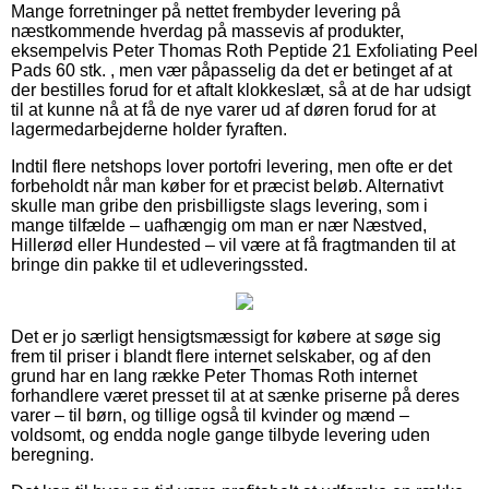
Mange forretninger på nettet frembyder levering på
næstkommende hverdag på massevis af produkter,
eksempelvis Peter Thomas Roth Peptide 21 Exfoliating Peel
Pads 60 stk. , men vær påpasselig da det er betinget af at
der bestilles forud for et aftalt klokkeslæt, så at de har udsigt
til at kunne nå at få de nye varer ud af døren forud for at
lagermedarbejderne holder fyraften.
Indtil flere netshops lover portofri levering, men ofte er det
forbeholdt når man køber for et præcist beløb. Alternativt
skulle man gribe den prisbilligste slags levering, som i
mange tilfælde – uafhængig om man er nær Næstved,
Hillerød eller Hundested – vil være at få fragtmanden til at
bringe din pakke til et udleveringssted.
Det er jo særligt hensigtsmæssigt for købere at søge sig
frem til priser i blandt flere internet selskaber, og af den
grund har en lang række Peter Thomas Roth internet
forhandlere været presset til at at sænke priserne på deres
varer – til børn, og tillige også til kvinder og mænd –
voldsomt, og endda nogle gange tilbyde levering uden
beregning.