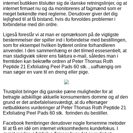
internet butikken tilslutter sig de danske retningslinjer, og at
internet firmaet nu og da monitoreres af fagmænd som er
meget bekendte med reglerne. Derudover giver det dig
lejlighed til at få bistand, hvis du forvoldes problemer i
forbindelse med din ordre.
Ligeså foreslår vi at man er opmærksom på de vigtigste
bestemmelser der spiller ind i forbindelse med bestillingen,
som for eksempel hvilken bytteret online forhandleren
anvender. I den sammenhæng er det tilmed essesentielt, at
man stadigvæk sikrer ens faktura e-mail, således man i
fremtiden kan bekræfte ordren af Peter Thomas Roth
Peptide 21 Exfoliating Peel Pads 60 stk. , uafhængig om
man søger en vare til en dreng eller pige.
Trustpilot bringer dig ganske pæne muligheder for at
betragte adskillige aktuelle konsumenters domme og af den
grund er det anbefalelsesværdigt, at du eftersøger
netbutikkens vurderinger af Peter Thomas Roth Peptide 21
Exfoliating Peel Pads 60 stk. forinden du bestiller.
Facebook frembringer derudover nogle fornemme metoder
til at få en idé om internet virksomhedens kundefokus. I