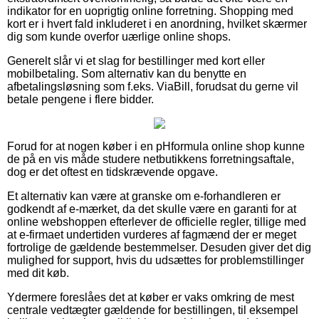
indikator for en uoprigtig online forretning. Shopping med
kort er i hvert fald inkluderet i en anordning, hvilket skærmer
dig som kunde overfor uærlige online shops.
Generelt slår vi et slag for bestillinger med kort eller
mobilbetaling. Som alternativ kan du benytte en
afbetalingsløsning som f.eks. ViaBill, forudsat du gerne vil
betale pengene i flere bidder.
Forud for at nogen køber i en pHformula online shop kunne
de på en vis måde studere netbutikkens forretningsaftale,
dog er det oftest en tidskrævende opgave.
Et alternativ kan være at granske om e-forhandleren er
godkendt af e-mærket, da det skulle være en garanti for at
online webshoppen efterlever de officielle regler, tillige med
at e-firmaet undertiden vurderes af fagmænd der er meget
fortrolige de gældende bestemmelser. Desuden giver det dig
mulighed for support, hvis du udsættes for problemstillinger
med dit køb.
Ydermere foreslåes det at køber er vaks omkring de mest
centrale vedtægter gældende for bestillingen, til eksempel