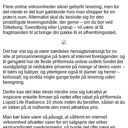
Flere online virksomheder sikrer gebyrfri levering, men for
det meste er det kun gældende hvis man shopper for en
præcis sum. Alternativt skal du beslutte sig for den
prisbilligste leveringsmåde, der gerne – om du bor ved
Silkeborg, Svendborg eller Lystrup – vil være at få
fragtmanden til at bringe din pakke til et afhentningssted.
Det har vist sig at være særdeles hensigtsmæssigt for os
alle at prissammenligne på tværs af internet foretagender, og
til gengæld har de fleste pHformula online outlets fundet det
uundgåeligt at nedskære priserne på mange af deres varer –
til børn og babyer, og yderligere også til damer og herrer –
kolossalt, og endda nogle gange byde på levering uden
beregning.
Derfor kan det ikke desto mindre vise sig lukrativt at
inspicere enkelte firmaer på nettet efter rabat på pHformula
Liquid Life Radiance 10 shots inden du bestiller, sådan at du
er sikker på at indhente den mest attraktive pris.
Man bør bare være så påvagt, at såfremt en internet
virksomhed afsætter varer for en salgspris der virker
ekstraordinært overkommelig, så burde det ofte være en