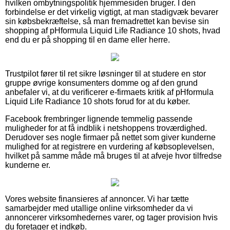
hvilken ombytningspolitik hjemmesiden bruger. I den
forbindelse er det virkelig vigtigt, at man stadigvæk bevarer
sin købsbekræftelse, så man fremadrettet kan bevise sin
shopping af pHformula Liquid Life Radiance 10 shots, hvad
end du er på shopping til en dame eller herre.
Trustpilot fører til ret sikre løsninger til at studere en stor
gruppe øvrige konsumenters domme og af den grund
anbefaler vi, at du verificerer e-firmaets kritik af pHformula
Liquid Life Radiance 10 shots forud for at du køber.
Facebook frembringer lignende temmelig passende
muligheder for at få indblik i netshoppens troværdighed.
Derudover ses nogle firmaer på nettet som giver kunderne
mulighed for at registrere en vurdering af købsoplevelsen,
hvilket på samme måde må bruges til at afveje hvor tilfredse
kunderne er.
Vores website finansieres af annoncer. Vi har tætte
samarbejder med utallige online virksomheder da vi
annoncerer virksomhedernes varer, og tager provision hvis
du foretager et indkøb.