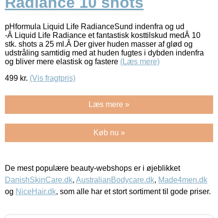
Radiance 10 shots
pHformula Liquid Life RadianceSund indenfra og ud
-Â Liquid Life Radiance et fantastisk kosttilskud medÂ 10
stk. shots a 25 ml.Â Der giver huden masser af glød og
udstråling samtidig med at huden fugtes i dybden indenfra
og bliver mere elastisk og fastere
(Læs mere)
499
kr.
(Vis fragtpris)
Læs mere »
Køb nu »
De mest populære beauty-webshops er i øjeblikket
DanishSkinCare.dk
,
AustralianBodycare.dk
,
Made4men.dk
og
NiceHair.dk
, som alle har et stort sortiment til gode priser.