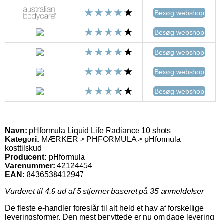
Besøg webshop
Besøg webshop
Besøg webshop
Besøg webshop
Besøg webshop
Navn:
pHformula Liquid Life Radiance 10 shots
Kategori:
MÆRKER > PHFORMULA > pHformula
kosttilskud
Producent:
pHformula
Varenummer:
42124454
EAN:
8436538412947
Vurderet til
4.9
ud af 5 stjerner baseret på
35
anmeldelser
De fleste e-handler foreslår til alt held et hav af forskellige
leveringsformer. Den mest benyttede er nu om dage levering