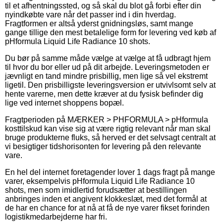
til et afhentningssted, og så skal du blot gå forbi efter din
nyindkøbte vare når det passer ind i din hverdag.
Fragtformen er altså yderst gnidningsløs, samt mange
gange tillige den mest betalelige form for levering ved køb af
pHformula Liquid Life Radiance 10 shots.
Du bør på samme måde vælge at vælge at få udbragt hjem
til hvor du bor eller ud på dit arbejde. Leveringsmetoden er
jævnligt en tand mindre prisbillig, men lige så vel ekstremt
ligetil. Den prisbilligste leveringsversion er utvivlsomt selv at
hente varerne, men dette kræver at du fysisk befinder dig
lige ved internet shoppens bopæl.
Fragtperioden på MÆRKER > PHFORMULA > pHformula
kosttilskud kan vise sig at være rigtig relevant når man skal
bruge produkterne fluks, så herved er det selvsagt centralt at
vi besigtiger tidshorisonten for levering på den relevante
vare.
En hel del internet foretagender lover 1 dags fragt på mange
varer, eksempelvis pHformula Liquid Life Radiance 10
shots, men som imidlertid forudsætter at bestillingen
anbringes inden et angivent klokkeslæt, med det formål at
de har en chance for at nå at få de nye varer fikset forinden
logistikmedarbejderne har fri.