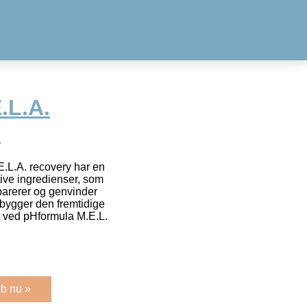
.L.A.
l
.L.A. recovery har en
ive ingredienser, som
arerer og genvinder
ygger den fremtidige
e ved pHformula M.E.L.
b nu »