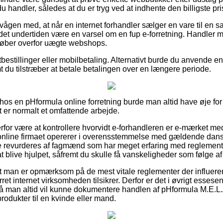
u handler, således at du er tryg ved at indhente den billigste pri
ågen med, at når en internet forhandler sælger en vare til en s
 det undertiden være en varsel om en fup e-forretning. Handler m
 køber overfor uægte webshops.
tbestillinger eller mobilbetaling. Alternativt burde du anvende e
mt du tilstræber at betale betalingen over en længere periode.
os en pHformula online forretning burde man altid have øje fo
t er normalt et omfattende arbejde.
for være at kontrollere hvorvidt e-forhandleren er e-mærket me
t online firmaet opererer i overensstemmelse med gældende dans
e revurderes af fagmænd som har meget erfaring med reglemente
 blive hjulpet, såfremt du skulle få vanskeligheder som følge af
t man er opmærksom på de mest vitale reglementer der influerer
et internet virksomheden tilsikrer. Derfor er det i øvrigt essesenti
så man altid vil kunne dokumentere handlen af pHformula M.E.L.
rodukter til en kvinde eller mand.