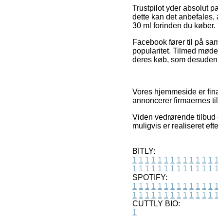
Trustpilot yder absolut
dette kan det anbefales,
30 ml forinden du køber.
Facebook fører til på sam
popularitet. Tilmed møde
deres køb, som desuden 
Vores hjemmeside er fina
annoncerer firmaernes ti
Viden vedrørende tilbud 
muligvis er realiseret ef
BITLY:
1
1
1
1
1
1
1
1
1
1
1
1
1
1
1
1
1
1
1
1
1
1
1
1
1
1
SPOTIFY:
1
1
1
1
1
1
1
1
1
1
1
1
1
1
1
1
1
1
1
1
1
1
1
1
1
1
CUTTLY BIO:
1