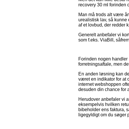
recovery 30 ml forinden d
Man må trods alt være årv
urealistisk lav, så kunne
af et lovbud, der redder
Generelt anbefaler vi kor
som f.eks. ViaBill, såfre
Forinden nogen handler h
forretningsaftale, men de
En anden løsning kan der
været en indikator for a
internet webshoppen oft
desuden din chance for at
Herudover anbefaler vi a
eksempelvis hvilken returr
bibeholder ens faktura, 
ligegyldigt om du søger p