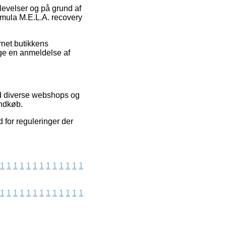
evelser og på grund af
rmula M.E.L.A. recovery
rnet butikkens
nge en anmeldelse af
ed diverse webshops og
indkøb.
 for reguleringer der
1
1
1
1
1
1
1
1
1
1
1
1
1
1
1
1
1
1
1
1
1
1
1
1
1
1