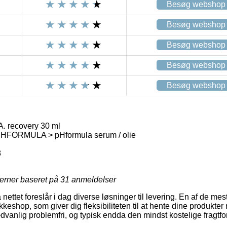
Besøg webshop
Besøg webshop
Besøg webshop
Besøg webshop
Besøg webshop
. recovery 30 ml
ORMULA > pHformula serum / olie
8
jerner baseret på
31
anmeldelser
å nettet foreslår i dag diverse løsninger til levering. En af de m
kkeshop, som giver dig fleksibiliteten til at hente dine produkter
dvanlig problemfri, og typisk endda den mindst kostelige fragtf