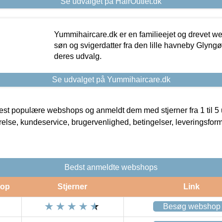
Se udvalget på HairOutlet.dk
Yummihaircare.dk er en familieejet og drevet we
søn og svigerdatter fra den lille havneby Glyngøre
deres udvalg.
Se udvalget på Yummihaircare.dk
t populære webshops og anmeldt dem med stjerner fra 1 til 5 ud
rrelse, kundeservice, brugervenlighed, betingelser, leveringsfor
Bedst anmeldte webshops
op
Stjerner
Link
Besøg webshop