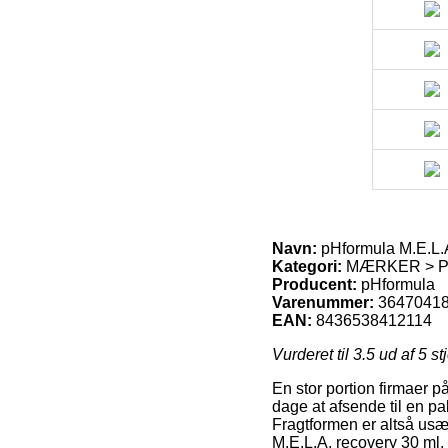
Navn:
pHformula M.E.L.A
Kategori:
MÆRKER > PHF
Producent:
pHformula
Varenummer:
3647041
EAN:
8436538412114
Vurderet til
3.5
ud af 5 st
En stor portion firmaer p
dage at afsende til en pa
Fragtformen er altså usæ
M.E.L.A. recovery 30 ml.