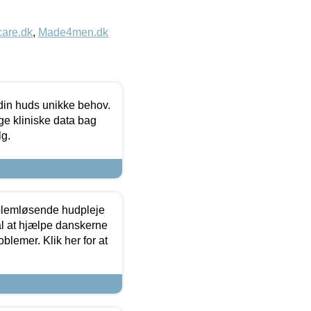
care.dk
,
Made4men.dk
 din huds unikke behov.
ge kliniske data bag
lg.
oblemløsende hudpleje
ål at hjælpe danskerne
lemer. Klik her for at