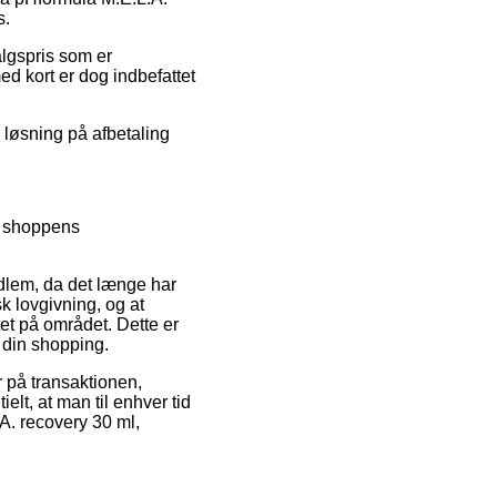
s.
algspris som er
ed kort er dog indbefattet
n løsning på afbetaling
r shoppens
dlem, da det længe har
k lovgivning, og at
t på området. Dette er
 din shopping.
 på transaktionen,
elt, at man til enhver tid
A. recovery 30 ml,