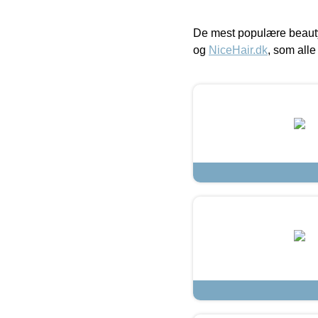
De mest populære beauty
og
NiceHair.dk
, som alle 