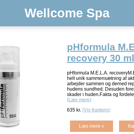
Wellcome Spa
pHformula M.E
recovery 30 m
pHformula M.E.L.A. recoveryM.E
helt unik sammensætning af akt
arbejder sammen og derned rep
hudens sundhed. Desuden foreb
skader i huden.Fakta og fordel
(Læs mere)
635
kr.
(Vis fragtpris)
Læs mere »
Kø