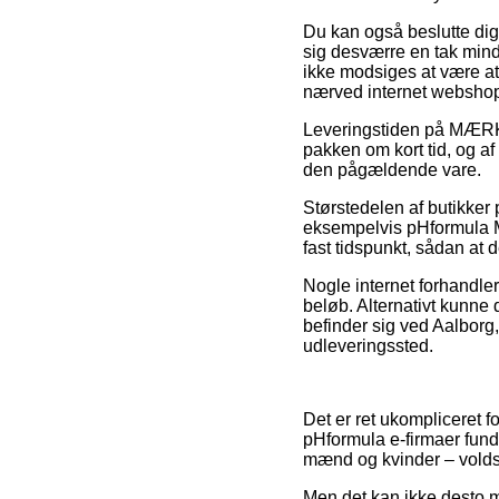
Du kan også beslutte dig f
sig desværre en tak mindr
ikke modsiges at være at
nærved internet webshop
Leveringstiden på MÆRK
pakken om kort tid, og af
den pågældende vare.
Størstedelen af butikker
eksempelvis pHformula M.
fast tidspunkt, sådan at 
Nogle internet forhandler
beløb. Alternativt kunne
befinder sig ved Aalborg, 
udleveringssted.
Det er ret ukompliceret f
pHformula e-firmaer funde
mænd og kvinder – volds
Men det kan ikke desto m