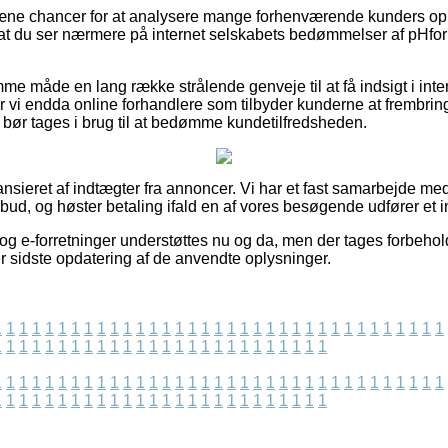
 pæne chancer for at analysere mange forhenværende kunders opl
 at du ser nærmere på internet selskabets bedømmelser af pHfo
me måde en lang række strålende genveje til at få indsigt i inte
r vi endda online forhandlere som tilbyder kunderne at frembri
bør tages i brug til at bedømme kundetilfredsheden.
nsieret af indtægter fra annoncer. Vi har et fast samarbejde m
lbud, og høster betaling ifald en af vores besøgende udfører et 
og e-forretninger understøttes nu og da, men der tages forbehold
ter sidste opdatering af de anvendte oplysninger.
1
1
1
1
1
1
1
1
1
1
1
1
1
1
1
1
1
1
1
1
1
1
1
1
1
1
1
1
1
1
1
1
1
1
1
1
1
1
1
1
1
1
1
1
1
1
1
1
1
1
1
1
1
1
1
1
1
1
1
1
1
1
1
1
1
1
1
1
1
1
1
1
1
1
1
1
1
1
1
1
1
1
1
1
1
1
1
1
1
1
1
1
1
1
1
1
1
1
1
1
1
1
1
1
1
1
1
1
1
1
1
1
1
1
1
1
1
1
1
1
1
1