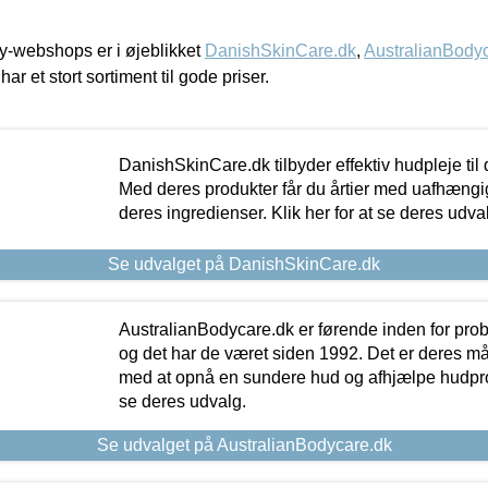
-webshops er i øjeblikket
DanishSkinCare.dk
,
AustralianBody
har et stort sortiment til gode priser.
DanishSkinCare.dk tilbyder effektiv hudpleje til
Med deres produkter får du årtier med uafhængi
deres ingredienser. Klik her for at se deres udva
Se udvalget på DanishSkinCare.dk
AustralianBodycare.dk er førende inden for pr
og det har de været siden 1992. Det er deres m
med at opnå en sundere hud og afhjælpe hudprob
se deres udvalg.
Se udvalget på AustralianBodycare.dk