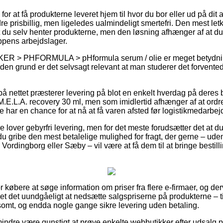
or at få produkterne leveret hjem til hvor du bor eller ud på dit 
e prisbillig, men ligeledes ualmindeligt smertefri. Den mest let
 du selv henter produkterne, men den løsning afhænger af at du 
pens arbejdslager.
ER > PHFORMULA > pHformula serum / olie er meget betydning
 den grund er det selvsagt relevant at man studerer det forvented
 på nettet præsterer levering på blot en enkelt hverdag på deres
E.L.A. recovery 30 ml, men som imidlertid afhænger af at ordr
de har en chance for at nå at få varen afsted før logistikmedarb
e lover gebyrfri levering, men for det meste forudsætter det at du
 du gribe den mest betalelige mulighed for fragt, der gerne – ud
Vordingborg eller Sæby – vil være at få dem til at bringe bestillin
or købere at søge information om priser fra flere e-firmaer, og d
t det uundgåeligt at nedsætte salgspriserne på produkterne – ti
omt, og endda nogle gange sikre levering uden betaling.
indre være gunstigt at prøve enkelte webbutikker efter udsalg 