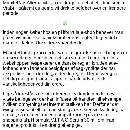
MobilePay. Alternativt kan du drage fordel af et tilbud som fx
ViaBill, såfremt du gerne vil dække beløbet over en længere
periode.
Inden nogen køber hos en pHformula e-shop behøver man
på en vis måde se på virksomhedens regler, dog er det i
mange tilfælde ikke videre spændende.
Et andet forslag kan derfor være at granske om e-shoppen er
e-mærket medlem, siden det kan være et kendetegn for at
webshoppen respekterer de danske regler, foruden at e-
forhandleren løbende besigtiges af sagkyndige der har
ekspertise inden for de gældende regler. Derudover giver
det dig mulighed for at få hjælp, når du udsættes for
vanskeligheder ved din ordre.
Ligeså foreslåes det at køberen er vidende om de mest
vitale betingelser der kan influere på handlen, til eksempel
hvilken ombytningsret internet butikken har. Derfor er det i
øvrigt essesentielt, at man stadigvæk sikrer sin kvittering på
e-mail, så man en anden gang vil kunne påvise sin
shopping af pHformula V.I.T.A C Serum 30 ml, om man
søger et produkt til en dreng eller pige.