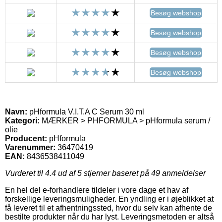
Besøg webshop
Besøg webshop
Besøg webshop
Besøg webshop
Navn:
pHformula V.I.T.A C Serum 30 ml
Kategori:
MÆRKER > PHFORMULA > pHformula serum /
olie
Producent:
pHformula
Varenummer:
36470419
EAN:
8436538411049
Vurderet til
4.4
ud af 5 stjerner baseret på
49
anmeldelser
En hel del e-forhandlere tildeler i vore dage et hav af
forskellige leveringsmuligheder. En yndling er i øjeblikket at
få leveret til et afhentningssted, hvor du selv kan afhente de
bestilte produkter når du har lyst. Leveringsmetoden er altså