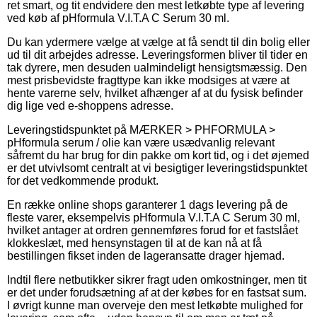
ret smart, og tit endvidere den mest letkøbte type af levering
ved køb af pHformula V.I.T.A C Serum 30 ml.
Du kan ydermere vælge at vælge at få sendt til din bolig eller
ud til dit arbejdes adresse. Leveringsformen bliver til tider en
tak dyrere, men desuden ualmindeligt hensigtsmæssig. Den
mest prisbevidste fragttype kan ikke modsiges at være at
hente varerne selv, hvilket afhænger af at du fysisk befinder
dig lige ved e-shoppens adresse.
Leveringstidspunktet på MÆRKER > PHFORMULA >
pHformula serum / olie kan være usædvanlig relevant
såfremt du har brug for din pakke om kort tid, og i det øjemed
er det utvivlsomt centralt at vi besigtiger leveringstidspunktet
for det vedkommende produkt.
En række online shops garanterer 1 dags levering på de
fleste varer, eksempelvis pHformula V.I.T.A C Serum 30 ml,
hvilket antager at ordren gennemføres forud for et fastslået
klokkeslæt, med hensynstagen til at de kan nå at få
bestillingen fikset inden de lageransatte drager hjemad.
Indtil flere netbutikker sikrer fragt uden omkostninger, men tit
er det under forudsætning af at der købes for en fastsat sum.
I øvrigt kunne man overveje den mest letkøbte mulighed for