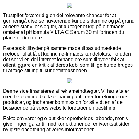
Trustpilot forærer dig en del relevante chancer for at
gennemgå diverse nuværende kunders domme og på grund
af dette slår vi et slag for, at du tager et kig på e-firmaets
omtaler af pHformula V.I.T.A C Serum 30 ml forinden du
placerer din ordre.
Facebook tilbyder på samme måde tilpas udmærkede
metoder til at få et kig ind i e-firmaets kundefokus. Foruden
det ser vi en del internet forhandlere som tilbyder folk at
offentliggøre en kritik af deres køb, som tillige burde bruges
til at tage stilling til kundetilfredsheden.
Denne side finansieres af reklameindtægter. Vi har aftaler
med flere online butikker når vi publicerer forretningernes
produkter, og indhenter kommission for så vidt en af de
besøgende på vores website foretager en bestilling.
Fakta om varer og e-butikker opretholdes løbende, men vi
giver ingen garanti imod korrektioner der er iværksat siden
nyligste opdatering af vores informationer.