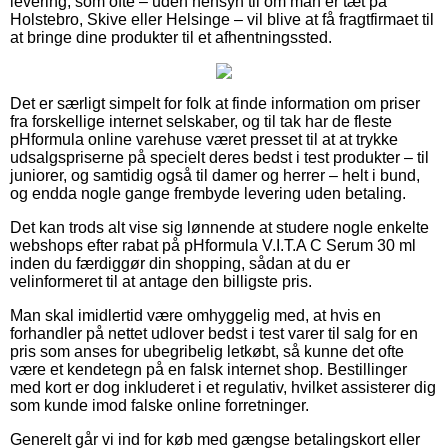
levering, som ofte – uden hensyn til om man er tæt på
Holstebro, Skive eller Helsinge – vil blive at få fragtfirmaet til
at bringe dine produkter til et afhentningssted.
Det er særligt simpelt for folk at finde information om priser
fra forskellige internet selskaber, og til tak har de fleste
pHformula online varehuse været presset til at at trykke
udsalgspriserne på specielt deres bedst i test produkter – til
juniorer, og samtidig også til damer og herrer – helt i bund,
og endda nogle gange frembyde levering uden betaling.
Det kan trods alt vise sig lønnende at studere nogle enkelte
webshops efter rabat på pHformula V.I.T.A C Serum 30 ml
inden du færdiggør din shopping, sådan at du er
velinformeret til at antage den billigste pris.
Man skal imidlertid være omhyggelig med, at hvis en
forhandler på nettet udlover bedst i test varer til salg for en
pris som anses for ubegribelig letkøbt, så kunne det ofte
være et kendetegn på en falsk internet shop. Bestillinger
med kort er dog inkluderet i et regulativ, hvilket assisterer dig
som kunde imod falske online forretninger.
Generelt går vi ind for køb med gængse betalingskort eller