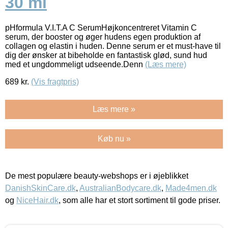
30 ml
pHformula V.I.T.A C SerumHøjkoncentreret Vitamin C
serum, der booster og øger hudens egen produktion af
collagen og elastin i huden. Denne serum er et must-have til
dig der ønsker at bibeholde en fantastisk glød, sund hud
med et ungdommeligt udseende.Denn
(Læs mere)
689
kr.
(Vis fragtpris)
Læs mere »
Køb nu »
De mest populære beauty-webshops er i øjeblikket
DanishSkinCare.dk
,
AustralianBodycare.dk
,
Made4men.dk
og
NiceHair.dk
, som alle har et stort sortiment til gode priser.