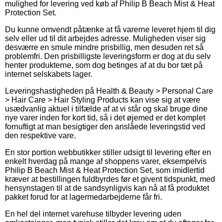
mulighed for levering ved køb af Philip B Beach Mist & Heat
Protection Set.
Du kunne omvendt påtænke at få varerne leveret hjem til dig
selv eller ud til dit arbejdes adresse. Muligheden viser sig
desværre en smule mindre prisbillig, men desuden ret så
problemfri. Den prisbilligste leveringsform er dog at du selv
henter produkterne, som dog betinges af at du bor tæt på
internet selskabets lager.
Leveringshastigheden på Health & Beauty > Personal Care
> Hair Care > Hair Styling Products kan vise sig at være
usædvanlig aktuel i tilfælde af at vi står og skal bruge dine
nye varer inden for kort tid, så i det øjemed er det komplet
fornuftigt at man besigtiger den anslåede leveringstid ved
den respektive vare.
En stor portion webbutikker stiller udsigt til levering efter en
enkelt hverdag på mange af shoppens varer, eksempelvis
Philip B Beach Mist & Heat Protection Set, som imidlertid
kræver at bestillingen fuldbyrdes før et givent tidspunkt, med
hensynstagen til at de sandsynligvis kan nå at få produktet
pakket forud for at lagermedarbejderne får fri.
En hel del internet varehuse tilbyder levering uden