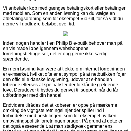
Vi anbefaler køb med gængse betalingskort eller betalinger
med mobilen. Som en anden løsning kan du vælge en
afbetalingsordning som for eksempel ViaBill, for så vidt du
gerne vil godtgøre beløbet over tid.
Inden nogen handler i en Philip B e-butik behøver man på
en vis måde løbe igennem webshoppens
forretningsbetingelser, det er dog gerne ikke særlig
spændende.
En nem løsning kan være at tjekke om internet forretningen
er e-mærket, hvilket ofte er et sympol på at netbutikken føjer
den officielle danske lovgivning, udover at e-handlen
løbende efterses af specialister der forstår de gældende
love. Derudover tilbydes du genvej til support, når du får
udfordringer med din handel.
Endvidere tilrådes det at køberen er oppe på mærkerne
omkring de vigtigste retningslinjer der spiller ind i
forbindelse med bestillingen, som for eksempel hvilken
ombytningspolitik forretningen bruger. På grund af dette er
det også essesentielt, at man stadigvæk gemmer ens