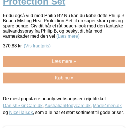
Protection Set
Er du også vild med Philip B? Nu kan du købe dette Philip B
Beach Mist og Heat Protection Set til en super skarp pris og
spare penge. Giv dit hår et råt beach-look med den fantaske
saltvandsspray fra Philip B, og beskyt dit hår mod
varmeskader med den vel
(Læs mere)
370.88
kr.
(Vis fragtpris)
Læs mere »
Køb nu »
De mest populære beauty-webshops er i øjeblikket
DanishSkinCare.dk
,
AustralianBodycare.dk
,
Made4men.dk
og
NiceHair.dk
, som alle har et stort sortiment til gode priser.