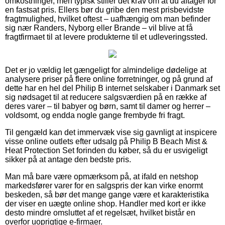
omkostninger, men typisk stiller det krav om at du aftager for
en fastsat pris. Ellers bør du gribe den mest prisbevidste
fragtmulighed, hvilket oftest – uafhængig om man befinder
sig nær Randers, Nyborg eller Brande – vil blive at få
fragtfirmaet til at levere produkterne til et udleveringssted.
Det er jo vældig let gængeligt for almindelige dødelige at
analysere priser på flere online forretninger, og på grund af
dette har en hel del Philip B internet selskaber i Danmark set
sig nødsaget til at reducere salgsværdien på en række af
deres varer – til babyer og børn, samt til damer og herrer –
voldsomt, og endda nogle gange frembyde fri fragt.
Til gengæld kan det immervæk vise sig gavnligt at inspicere
visse online outlets efter udsalg på Philip B Beach Mist &
Heat Protection Set forinden du køber, så du er usvigeligt
sikker på at antage den bedste pris.
Man må bare være opmærksom på, at ifald en netshop
markedsfører varer for en salgspris der kan virke enormt
beskeden, så bør det mange gange være et karakteristika
der viser en uægte online shop. Handler med kort er ikke
desto mindre omsluttet af et regelsæt, hvilket bistår en
overfor uoprigtige e-firmaer.