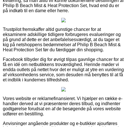
kvittering, så man altid vil kunne dokumentere bestillingen af
Philip B Beach Mist & Heat Protection Set, hvad end du er
på indkøb til en dame eller herre.
Trustpilot fremskaffer altid gunstige chancer for at
eksaminere adskillige tidligere forbrugeres evalueringer og
på grund af dette er det anbefalelsesværdigt, at du tager et
kig på netshoppens bedømmelser af Philip B Beach Mist &
Heat Protection Set før du færdiggør din shopping.
Facebook tilbyder dig for øvrigt tilpas gavnlige chancer for at
få en idé om netbutikkens troværdighed. Herinde møder vi
endda outlets på nettet hvor det er muligt at ytre en vurdering
af virksomhedens service, som desuden må benyttes til at få
et indblik i kundernes tilfredshed.
Vores website er reklamefinansieret. Vi hjælper en række e-
handler derved at vi præsenterer deres tilbud, og indhenter
godtgørelse forudsat en af de besøgende på vores website
udfører en bestilling.
Anvisninger angående produkter og e-butikker ajourføres